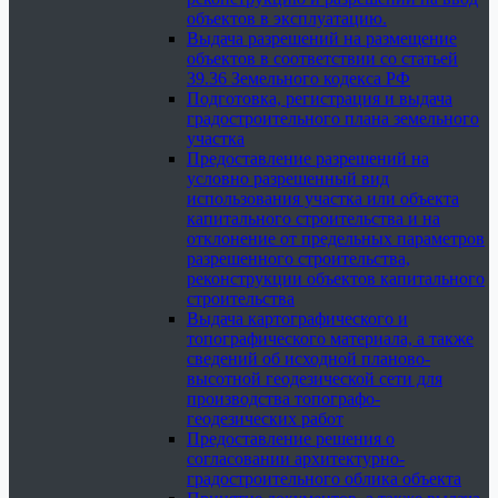
объектов в эксплуатацию.
Выдача разрешений на размещение
объектов в соответствии со статьей
39.36 Земельного кодекса РФ
Подготовка, регистрация и выдача
градостроительного плана земельного
участка
Предоставление разрешений на
условно разрешенный вид
использования участка или объекта
капитального строительства и на
отклонение от предельных параметров
разрешенного строительства,
реконструкции объектов капитального
строительства
Выдача картографического и
топографического материала, а также
сведений об исходной планово-
высотной геодезической сети для
производства топографо-
геодезических работ
Предоставление решения о
согласовании архитектурно-
градостроительного облика объекта