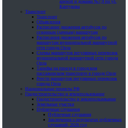
ареной и домами №7,9 по ул.
Картукова
Транспорт
Транспорт
Объявления
Расписание движения автобусов по
сезонным (дачным) маршрутам
Расписания движения автобусов по
маршрутам муниципальной маршрутной
сети города Орла
Схемы маршрутов регулярных перевозок
муниципальной маршрутной сети города
Орла
Тарифы на проезд в городском
пассажирском транспорте в городе Орле
Реестр маршрутов регулярных перевозок
города Орла
Национальные проекты РФ
Градостроительство и землепользование
Градостроительство и землепользование
Земельные участки
Публичные слушания
Публичные слушания
Заключения о результатах публичных
слушаний, 2026 год