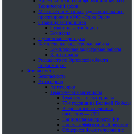
Адресный план Геоинформационная база
Технический архив
Местные нормативы градостроительного
проектирования МО «Город Орёл»
Страница застройщика
Страница застройщика
Комиссия
Публичные сервитуты
Комплексные кадастровые работы
Комплексные кадастровые работы
Карты-планы
Роскадастр по Орловской области
информирует
Безопасность
Безопасность
Антитеррор
Антитеррор
Тематические материалы
Тематические материалы
77-я годовщина Великой Победы
Всероссийская перепись
населения — 2021
Национальные проекты РФ
Проект «Эффективный регион»
Общероссийское голосование