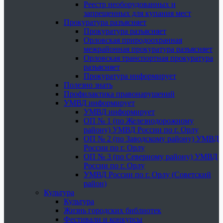
Реестр необорудованных и
запрещенных для купания мест
Прокуратура разъясняет
Прокуратура разъясняет
Орловская природоохранная
межрайонная прокуратура разъясняет
Орловская транспортная прокуратура
разъясняет
Прокуратура информирует
Полезно знать
Профилактика правонарушений
УМВД информирует
УМВД информирует
ОП № 1 (по Железнодорожному
району) УМВД России по г. Орлу
ОП № 2 (по Заводскому району) УМВД
России по г. Орлу
ОП № 3 (по Северному району) УМВД
России по г. Орлу
УМВД России по г. Орлу (Советский
район)
Культура
Культура
Жизнь городских библиотек
Фестивали и конкурсы