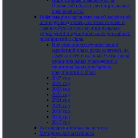
Нормативные правовые акты
Орловской области, муниципальные
правовые акты
Информация о среднемесячной заработной
плате руководителей, их заместителей и
главных бухгалтеров муниципальных
учреждений и муниципальных унитарных
предприятий г. Орла
Информация о среднемесячной
заработной плате руководителей, их
заместителей и главных бухгалтеров
муниципальных учреждений и
муниципальных унитарных
предприятий г. Орла
2025 год
2024 год
2023 год
2022 год
2021 год
2020 год
2019 год
2018 год
2017 год
Антикоррупционная экспертиза
Методические материалы