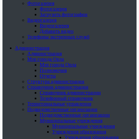
Фотогалерея
Фотогалерея
Загрузить фотографии
Видеогалерея
Видеогалерея
Добавить видео
Телефоны экстренных служб
Администрация
Администрация
Мэр города Орла
Мэр города Орла
Полномочия
Отчеты
Структура администрации
Справочник администрации
Справочник администрации
Телефонный справочник
Территориальные управления
Подведомственные организации
Подведомственные организации
Муниципальные учреждения
Муниципальные учреждения
Учреждения образования
Учреждения образования