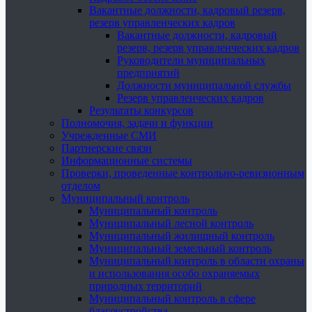
Вакантные должности, кадровый резерв,
резерв управленческих кадров
Вакантные должности, кадровый
резерв, резерв управленческих кадров
Руководители муниципальных
предприятий
Должности муниципальной службы
Резерв управленческих кадров
Результаты конкурсов
Полномочия, задачи и функции
Учрежденные СМИ
Партнерские связи
Информационные системы
Проверки, проведенные контрольно-ревизионным
отделом
Муниципальный контроль
Муниципальный контроль
Муниципальный лесной контроль
Муниципальный жилищный контроль
Муниципальный земельный контроль
Муниципальный контроль в области охраны
и использования особо охраняемых
природных территорий
Муниципальный контроль в сфере
благоустройства