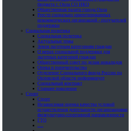
бюджета г. Орла СО НКО
Общественная палата города Орла
Реестр социально ориентированных
некоммерческих организаций - получателей
поддержки
Социальная политика
Социальная политика
Актуальные темы
Земля льготным категориям граждан
О мерах социальной поддержки для
льготных категорий граждан
Общественный совет по делам инвалидов
Опека и попечительство
Отделение Социального фонда России по
Орловской области информирует
Социальный контракт
Старшее поколение
Спорт
Спорт
Независимая оценка качества условий
осуществления деятельности организациями
физкультурно-спортивной направленности
ГТО
.....
......