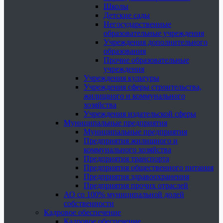
Школы
Детские сады
Негосударственные
образовательные учреждения
Учреждения дополнительного
образования
Прочие образовательные
учреждения
Учреждения культуры
Учреждения сферы строительства,
жилищного и коммунального
хозяйства
Учреждения издательской сферы
Муниципальные предприятия
Муниципальные предприятия
Предприятия жилищного и
коммунального хозяйства
Предприятия транспорта
Предприятия общественного питания
Предприятия здравоохранения
Предприятия прочих отраслей
АО со 100% муниципальной долей
собственности
Кадровое обеспечение
Кадровое обеспечение