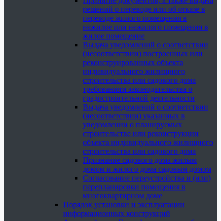
Принятие документов, а также выдача
решений о переводе или об отказе в
переводе жилого помещения в
нежилое или нежилого помещения в
жилое помещение
Выдача уведомлений о соответствии
(несоответствии) построенных или
реконструированных объекта
индивидуального жилищного
строительства или садового дома
требованиям законодательства о
градостроительной деятельности
Выдача уведомлений о соответствии
(несоответствии) указанных в
уведомлении о планируемых
строительстве или реконструкции
объекта индивидуального жилищного
строительства или садового дома
Признание садового дома жилым
домом и жилого дома садовым домом
Согласование переустройства и (или)
перепланировки помещения в
многоквартирном доме
Порядок установки и эксплуатации
информационных конструкций