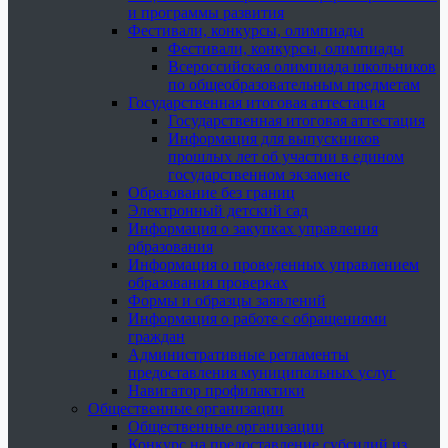
и программы развития
Фестивали, конкурсы, олимпиады
Фестивали, конкурсы, олимпиады
Всероссийская олимпиада школьников
по общеобразовательным предметам
Государственная итоговая аттестация
Государственная итоговая аттестация
Информация для выпускников
прошлых лет об участии в едином
государственном экзамене
Образование без границ
Электронный детский сад
Информация о закупках управления
образования
Информация о проведенных управлением
образования проверках
Формы и образцы заявлений
Информация о работе с обращениями
граждан
Административные регламенты
предоставления муниципальных услуг
Навигатор профилактики
Общественные организации
Общественные организации
Конкурс на предоставление субсидий из