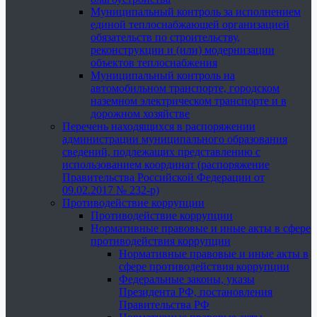
Муниципальный контроль за исполнением
единой теплоснабжающей организацией
обязательств по строительству,
реконструкции и (или) модернизации
объектов теплоснабжения
Муниципальный контроль на
автомобильном транспорте, городском
наземном электрическом транспорте и в
дорожном хозяйстве
Перечень находящихся в распоряжении
администрации муниципального образования
сведений, подлежащих представлению с
использованием координат (распоряжение
Правительства Российской Федерации от
09.02.2017 № 232-р)
Противодействие коррупции
Противодействие коррупции
Нормативные правовые и иные акты в сфере
противодействия коррупции
Нормативные правовые и иные акты в
сфере противодействия коррупции
Федеральные законы, указы
Президента РФ, постановления
Правительства РФ