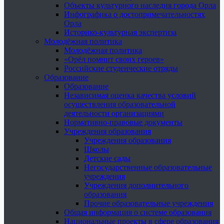
Объекты культурного наследия города Орла
Инфографика о достопримечательностях
Орла
Историко-культурная экспертиза
Молодёжная политика
Молодёжная политика
«Орёл помнит своих героев»
Российские студенческие отряды
Образование
Образование
Независимая оценка качества условий
осуществления образовательной
деятельности организациями
Нормативно-правовые документы
Учреждения образования
Учреждения образования
Школы
Детские сады
Негосударственные образовательные
учреждения
Учреждения дополнительного
образования
Прочие образовательные учреждения
Общая информация о системе образования
Национальные проекты в сфере образования