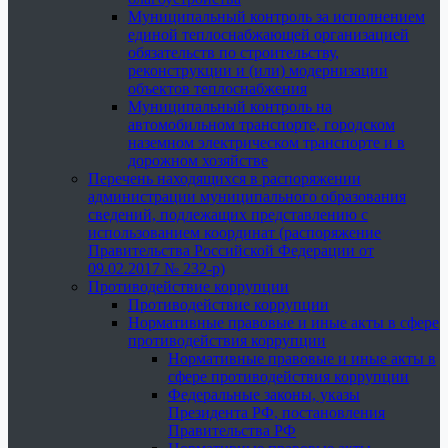
Муниципальный контроль за исполнением
единой теплоснабжающей организацией
обязательств по строительству,
реконструкции и (или) модернизации
объектов теплоснабжения
Муниципальный контроль на
автомобильном транспорте, городском
наземном электрическом транспорте и в
дорожном хозяйстве
Перечень находящихся в распоряжении
администрации муниципального образования
сведений, подлежащих представлению с
использованием координат (распоряжение
Правительства Российской Федерации от
09.02.2017 № 232-р)
Противодействие коррупции
Противодействие коррупции
Нормативные правовые и иные акты в сфере
противодействия коррупции
Нормативные правовые и иные акты в
сфере противодействия коррупции
Федеральные законы, указы
Президента РФ, постановления
Правительства РФ