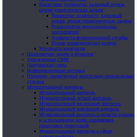
Вакантные должности, кадровый резерв,
резерв управленческих кадров
Вакантные должности, кадровый
резерв, резерв управленческих кадров
Руководители муниципальных
предприятий
Должности муниципальной службы
Резерв управленческих кадров
Результаты конкурсов
Полномочия, задачи и функции
Учрежденные СМИ
Партнерские связи
Информационные системы
Проверки, проведенные контрольно-ревизионным
отделом
Муниципальный контроль
Муниципальный контроль
Муниципальный лесной контроль
Муниципальный жилищный контроль
Муниципальный земельный контроль
Муниципальный контроль в области охраны
и использования особо охраняемых
природных территорий
Муниципальный контроль в сфере
благоустройства