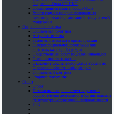
бюджета г. Орла СО НКО
Общественная палата города Орла
Реестр социально ориентированных
некоммерческих организаций - получателей
поддержки
Социальная политика
Социальная политика
Актуальные темы
Земля льготным категориям граждан
О мерах социальной поддержки для
льготных категорий граждан
Общественный совет по делам инвалидов
Опека и попечительство
Отделение Социального фонда России по
Орловской области информирует
Социальный контракт
Старшее поколение
Спорт
Спорт
Независимая оценка качества условий
осуществления деятельности организациями
физкультурно-спортивной направленности
ГТО
.....
......