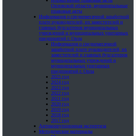
Нормативные правовые акты
Орловской области, муниципальные
правовые акты
Информация о среднемесячной заработной
плате руководителей, их заместителей и
главных бухгалтеров муниципальных
учреждений и муниципальных унитарных
предприятий г. Орла
Информация о среднемесячной
заработной плате руководителей, их
заместителей и главных бухгалтеров
муниципальных учреждений и
муниципальных унитарных
предприятий г. Орла
2025 год
2024 год
2023 год
2022 год
2021 год
2020 год
2019 год
2018 год
2017 год
Антикоррупционная экспертиза
Методические материалы