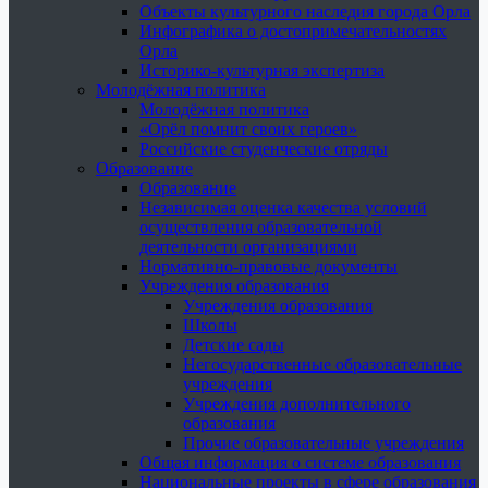
Объекты культурного наследия города Орла
Инфографика о достопримечательностях
Орла
Историко-культурная экспертиза
Молодёжная политика
Молодёжная политика
«Орёл помнит своих героев»
Российские студенческие отряды
Образование
Образование
Независимая оценка качества условий
осуществления образовательной
деятельности организациями
Нормативно-правовые документы
Учреждения образования
Учреждения образования
Школы
Детские сады
Негосударственные образовательные
учреждения
Учреждения дополнительного
образования
Прочие образовательные учреждения
Общая информация о системе образования
Национальные проекты в сфере образования