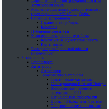
Адресный план Геоинформационная база
Технический архив
Местные нормативы градостроительного
проектирования МО «Город Орёл»
Страница застройщика
Страница застройщика
Комиссия
Публичные сервитуты
Комплексные кадастровые работы
Комплексные кадастровые работы
Карты-планы
Роскадастр по Орловской области
информирует
Безопасность
Безопасность
Антитеррор
Антитеррор
Тематические материалы
Тематические материалы
77-я годовщина Великой Победы
Всероссийская перепись
населения — 2021
Национальные проекты РФ
Проект «Эффективный регион»
Общероссийское голосование