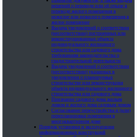
Принятие документов, а также выдача
решений о переводе или об отказе в
переводе жилого помещения в
нежилое или нежилого помещения в
жилое помещение
Выдача уведомлений о соответствии
(несоответствии) построенных или
реконструированных объекта
индивидуального жилищного
строительства или садового дома
требованиям законодательства о
градостроительной деятельности
Выдача уведомлений о соответствии
(несоответствии) указанных в
уведомлении о планируемых
строительстве или реконструкции
объекта индивидуального жилищного
строительства или садового дома
Признание садового дома жилым
домом и жилого дома садовым домом
Согласование переустройства и (или)
перепланировки помещения в
многоквартирном доме
Порядок установки и эксплуатации
информационных конструкций