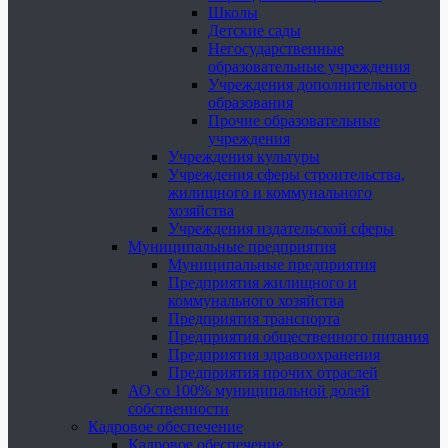
Школы
Детские сады
Негосударственные
образовательные учреждения
Учреждения дополнительного
образования
Прочие образовательные
учреждения
Учреждения культуры
Учреждения сферы строительства,
жилищного и коммунального
хозяйства
Учреждения издательской сферы
Муниципальные предприятия
Муниципальные предприятия
Предприятия жилищного и
коммунального хозяйства
Предприятия транспорта
Предприятия общественного питания
Предприятия здравоохранения
Предприятия прочих отраслей
АО со 100% муниципальной долей
собственности
Кадровое обеспечение
Кадровое обеспечение