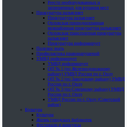
Реестр необорудованных и
запрещенных для купания мест
Прокуратура разъясняет
Прокуратура разъясняет
Орловская природоохранная
межрайонная прокуратура разъясняет
Орловская транспортная прокуратура
разъясняет
Прокуратура информирует
Полезно знать
Профилактика правонарушений
УМВД информирует
УМВД информирует
ОП № 1 (по Железнодорожному
району) УМВД России по г. Орлу
ОП № 2 (по Заводскому району) УМВД
России по г. Орлу
ОП № 3 (по Северному району) УМВД
России по г. Орлу
УМВД России по г. Орлу (Советский
район)
Культура
Культура
Жизнь городских библиотек
Фестивали и конкурсы