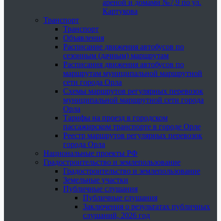
ареной и домами №7,9 по ул.
Картукова
Транспорт
Транспорт
Объявления
Расписание движения автобусов по
сезонным (дачным) маршрутам
Расписания движения автобусов по
маршрутам муниципальной маршрутной
сети города Орла
Схемы маршрутов регулярных перевозок
муниципальной маршрутной сети города
Орла
Тарифы на проезд в городском
пассажирском транспорте в городе Орле
Реестр маршрутов регулярных перевозок
города Орла
Национальные проекты РФ
Градостроительство и землепользование
Градостроительство и землепользование
Земельные участки
Публичные слушания
Публичные слушания
Заключения о результатах публичных
слушаний, 2026 год