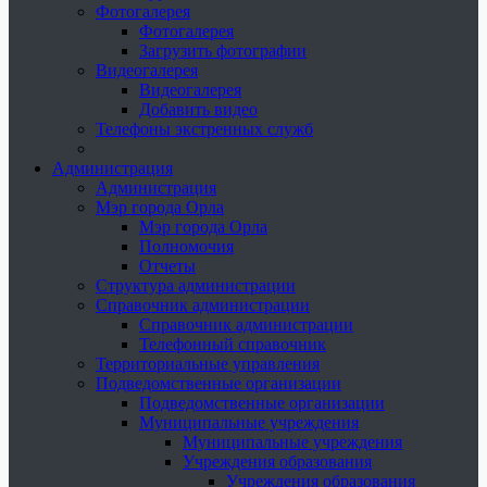
Фотогалерея
Фотогалерея
Загрузить фотографии
Видеогалерея
Видеогалерея
Добавить видео
Телефоны экстренных служб
Администрация
Администрация
Мэр города Орла
Мэр города Орла
Полномочия
Отчеты
Структура администрации
Справочник администрации
Справочник администрации
Телефонный справочник
Территориальные управления
Подведомственные организации
Подведомственные организации
Муниципальные учреждения
Муниципальные учреждения
Учреждения образования
Учреждения образования