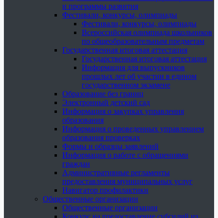
и программы развития
Фестивали, конкурсы, олимпиады
Фестивали, конкурсы, олимпиады
Всероссийская олимпиада школьников
по общеобразовательным предметам
Государственная итоговая аттестация
Государственная итоговая аттестация
Информация для выпускников
прошлых лет об участии в едином
государственном экзамене
Образование без границ
Электронный детский сад
Информация о закупках управления
образования
Информация о проведенных управлением
образования проверках
Формы и образцы заявлений
Информация о работе с обращениями
граждан
Административные регламенты
предоставления муниципальных услуг
Навигатор профилактики
Общественные организации
Общественные организации
Конкурс на предоставление субсидий из