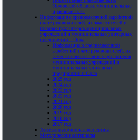
Нормативные правовые акты
Орловской области, муниципальные
правовые акты
Информация о среднемесячной заработной
плате руководителей, их заместителей и
главных бухгалтеров муниципальных
учреждений и муниципальных унитарных
предприятий г. Орла
Информация о среднемесячной
заработной плате руководителей, их
заместителей и главных бухгалтеров
муниципальных учреждений и
муниципальных унитарных
предприятий г. Орла
2025 год
2024 год
2023 год
2022 год
2021 год
2020 год
2019 год
2018 год
2017 год
Антикоррупционная экспертиза
Методические материалы