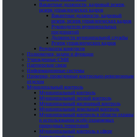
Вакантные должности, кадровый резерв,
резерв управленческих кадров
Вакантные должности, кадровый
резерв, резерв управленческих кадров
Руководители муниципальных
предприятий
Должности муниципальной службы
Резерв управленческих кадров
Результаты конкурсов
Полномочия, задачи и функции
Учрежденные СМИ
Партнерские связи
Информационные системы
Проверки, проведенные контрольно-ревизионным
отделом
Муниципальный контроль
Муниципальный контроль
Муниципальный лесной контроль
Муниципальный жилищный контроль
Муниципальный земельный контроль
Муниципальный контроль в области охраны
и использования особо охраняемых
природных территорий
Муниципальный контроль в сфере
благоустройства