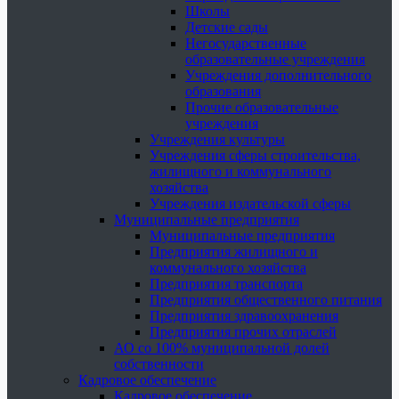
Школы
Детские сады
Негосударственные
образовательные учреждения
Учреждения дополнительного
образования
Прочие образовательные
учреждения
Учреждения культуры
Учреждения сферы строительства,
жилищного и коммунального
хозяйства
Учреждения издательской сферы
Муниципальные предприятия
Муниципальные предприятия
Предприятия жилищного и
коммунального хозяйства
Предприятия транспорта
Предприятия общественного питания
Предприятия здравоохранения
Предприятия прочих отраслей
АО со 100% муниципальной долей
собственности
Кадровое обеспечение
Кадровое обеспечение