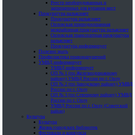
Реестр необорудованных и
запрещенных для купания мест
Прокуратура разъясняет
Прокуратура разъясняет
Орловская природоохранная
межрайонная прокуратура разъясняет
Орловская транспортная прокуратура
разъясняет
Прокуратура информирует
Полезно знать
Профилактика правонарушений
УМВД информирует
УМВД информирует
ОП № 1 (по Железнодорожному
району) УМВД России по г. Орлу
ОП № 2 (по Заводскому району) УМВД
России по г. Орлу
ОП № 3 (по Северному району) УМВД
России по г. Орлу
УМВД России по г. Орлу (Советский
район)
Культура
Культура
Жизнь городских библиотек
Фестивали и конкурсы