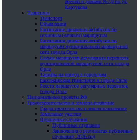
ареной и домами №7,9 по ул.
Картукова
Транспорт
Транспорт
Объявления
Расписание движения автобусов по
сезонным (дачным) маршрутам
Расписания движения автобусов по
маршрутам муниципальной маршрутной
сети города Орла
Схемы маршрутов регулярных перевозок
муниципальной маршрутной сети города
Орла
Тарифы на проезд в городском
пассажирском транспорте в городе Орле
Реестр маршрутов регулярных перевозок
города Орла
Национальные проекты РФ
Градостроительство и землепользование
Градостроительство и землепользование
Земельные участки
Публичные слушания
Публичные слушания
Заключения о результатах публичных
слушаний, 2026 год