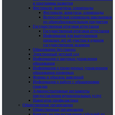
и программы развития
Фестивали, конкурсы, олимпиады
Фестивали, конкурсы, олимпиады
Всероссийская олимпиада школьников
по общеобразовательным предметам
Государственная итоговая аттестация
Государственная итоговая аттестация
Информация для выпускников
прошлых лет об участии в едином
государственном экзамене
Образование без границ
Электронный детский сад
Информация о закупках управления
образования
Информация о проведенных управлением
образования проверках
Формы и образцы заявлений
Информация о работе с обращениями
граждан
Административные регламенты
предоставления муниципальных услуг
Навигатор профилактики
Общественные организации
Общественные организации
Конкурс на предоставление субсидий из