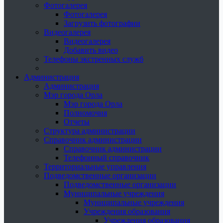
Фотогалерея
Фотогалерея
Загрузить фотографии
Видеогалерея
Видеогалерея
Добавить видео
Телефоны экстренных служб
Администрация
Администрация
Мэр города Орла
Мэр города Орла
Полномочия
Отчеты
Структура администрации
Справочник администрации
Справочник администрации
Телефонный справочник
Территориальные управления
Подведомственные организации
Подведомственные организации
Муниципальные учреждения
Муниципальные учреждения
Учреждения образования
Учреждения образования