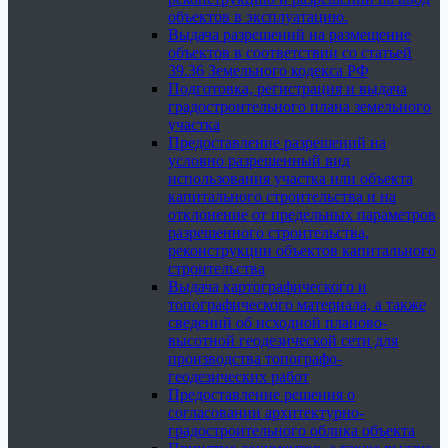
объектов в эксплуатацию.
Выдача разрешений на размещение
объектов в соответствии со статьей
39.36 Земельного кодекса РФ
Подготовка, регистрация и выдача
градостроительного плана земельного
участка
Предоставление разрешений на
условно разрешенный вид
использования участка или объекта
капитального строительства и на
отклонение от предельных параметров
разрешенного строительства,
реконструкции объектов капитального
строительства
Выдача картографического и
топографического материала, а также
сведений об исходной планово-
высотной геодезической сети для
производства топографо-
геодезических работ
Предоставление решения о
согласовании архитектурно-
градостроительного облика объекта