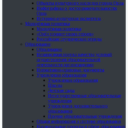
Объекты культурного наследия города Орла
Инфографика о достопримечательностях
Орла
Историко-культурная экспертиза
Молодёжная политика
Молодёжная политика
«Орёл помнит своих героев»
Российские студенческие отряды
Образование
Образование
Независимая оценка качества условий
осуществления образовательной
деятельности организациями
Нормативно-правовые документы
Учреждения образования
Учреждения образования
Школы
Детские сады
Негосударственные образовательные
учреждения
Учреждения дополнительного
образования
Прочие образовательные учреждения
Общая информация о системе образования
Национальные проекты в сфере образования