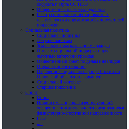
бюджета г. Орла СО НКО
Общественная палата города Орла
Реестр социально ориентированных
некоммерческих организаций - получателей
поддержки
Социальная политика
Социальная политика
Актуальные темы
Земля льготным категориям граждан
О мерах социальной поддержки для
льготных категорий граждан
Общественный совет по делам инвалидов
Опека и попечительство
Отделение Социального фонда России по
Орловской области информирует
Социальный контракт
Старшее поколение
Спорт
Спорт
Независимая оценка качества условий
осуществления деятельности организациями
физкультурно-спортивной направленности
ГТО
.....
......