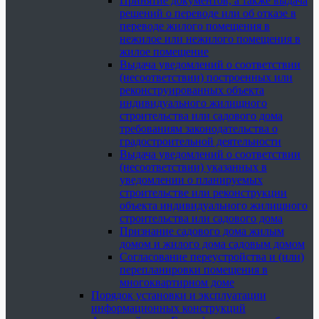
Принятие документов, а также выдача
решений о переводе или об отказе в
переводе жилого помещения в
нежилое или нежилого помещения в
жилое помещение
Выдача уведомлений о соответствии
(несоответствии) построенных или
реконструированных объекта
индивидуального жилищного
строительства или садового дома
требованиям законодательства о
градостроительной деятельности
Выдача уведомлений о соответствии
(несоответствии) указанных в
уведомлении о планируемых
строительстве или реконструкции
объекта индивидуального жилищного
строительства или садового дома
Признание садового дома жилым
домом и жилого дома садовым домом
Согласование переустройства и (или)
перепланировки помещения в
многоквартирном доме
Порядок установки и эксплуатации
информационных конструкций