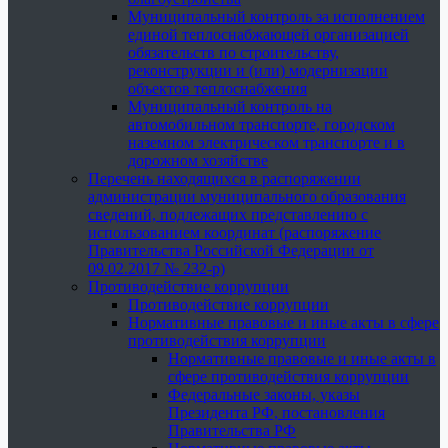
Муниципальный контроль за исполнением
единой теплоснабжающей организацией
обязательств по строительству,
реконструкции и (или) модернизации
объектов теплоснабжения
Муниципальный контроль на
автомобильном транспорте, городском
наземном электрическом транспорте и в
дорожном хозяйстве
Перечень находящихся в распоряжении
администрации муниципального образования
сведений, подлежащих представлению с
использованием координат (распоряжение
Правительства Российской Федерации от
09.02.2017 № 232-р)
Противодействие коррупции
Противодействие коррупции
Нормативные правовые и иные акты в сфере
противодействия коррупции
Нормативные правовые и иные акты в
сфере противодействия коррупции
Федеральные законы, указы
Президента РФ, постановления
Правительства РФ