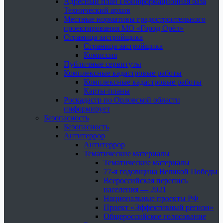
Адресный план Геоинформационная база
Технический архив
Местные нормативы градостроительного
проектирования МО «Город Орёл»
Страница застройщика
Страница застройщика
Комиссия
Публичные сервитуты
Комплексные кадастровые работы
Комплексные кадастровые работы
Карты-планы
Роскадастр по Орловской области
информирует
Безопасность
Безопасность
Антитеррор
Антитеррор
Тематические материалы
Тематические материалы
77-я годовщина Великой Победы
Всероссийская перепись
населения — 2021
Национальные проекты РФ
Проект «Эффективный регион»
Общероссийское голосование