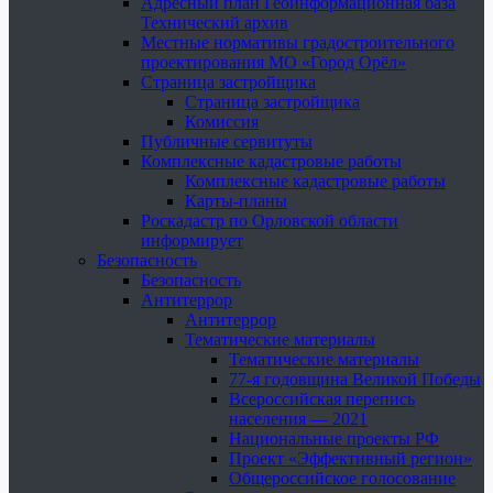
Адресный план Геоинформационная база
Технический архив
Местные нормативы градостроительного
проектирования МО «Город Орёл»
Страница застройщика
Страница застройщика
Комиссия
Публичные сервитуты
Комплексные кадастровые работы
Комплексные кадастровые работы
Карты-планы
Роскадастр по Орловской области
информирует
Безопасность
Безопасность
Антитеррор
Антитеррор
Тематические материалы
Тематические материалы
77-я годовщина Великой Победы
Всероссийская перепись
населения — 2021
Национальные проекты РФ
Проект «Эффективный регион»
Общероссийское голосование