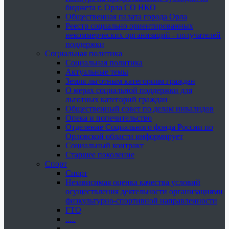
бюджета г. Орла СО НКО
Общественная палата города Орла
Реестр социально ориентированных
некоммерческих организаций - получателей
поддержки
Социальная политика
Социальная политика
Актуальные темы
Земля льготным категориям граждан
О мерах социальной поддержки для
льготных категорий граждан
Общественный совет по делам инвалидов
Опека и попечительство
Отделение Социального фонда России по
Орловской области информирует
Социальный контракт
Старшее поколение
Спорт
Спорт
Независимая оценка качества условий
осуществления деятельности организациями
физкультурно-спортивной направленности
ГТО
.....
......