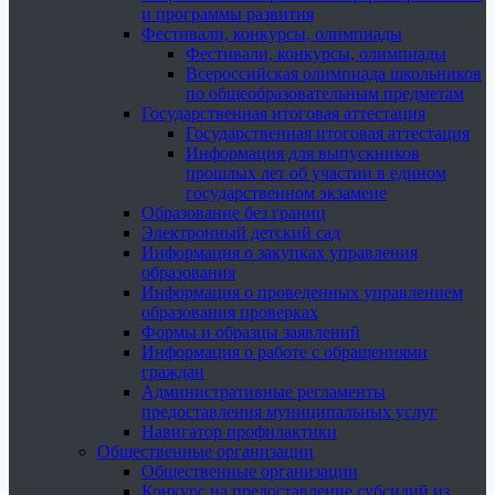
и программы развития
Фестивали, конкурсы, олимпиады
Фестивали, конкурсы, олимпиады
Всероссийская олимпиада школьников
по общеобразовательным предметам
Государственная итоговая аттестация
Государственная итоговая аттестация
Информация для выпускников
прошлых лет об участии в едином
государственном экзамене
Образование без границ
Электронный детский сад
Информация о закупках управления
образования
Информация о проведенных управлением
образования проверках
Формы и образцы заявлений
Информация о работе с обращениями
граждан
Административные регламенты
предоставления муниципальных услуг
Навигатор профилактики
Общественные организации
Общественные организации
Конкурс на предоставление субсидий из