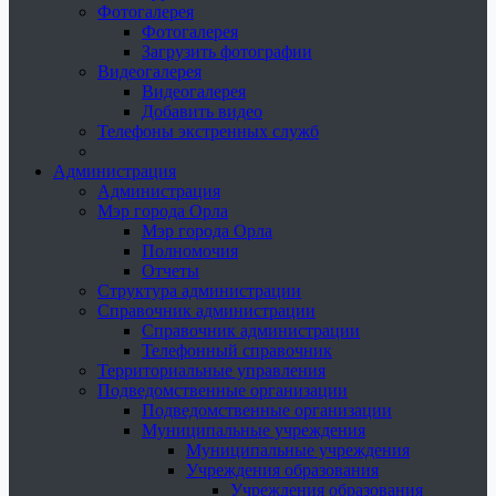
Фотогалерея
Фотогалерея
Загрузить фотографии
Видеогалерея
Видеогалерея
Добавить видео
Телефоны экстренных служб
Администрация
Администрация
Мэр города Орла
Мэр города Орла
Полномочия
Отчеты
Структура администрации
Справочник администрации
Справочник администрации
Телефонный справочник
Территориальные управления
Подведомственные организации
Подведомственные организации
Муниципальные учреждения
Муниципальные учреждения
Учреждения образования
Учреждения образования