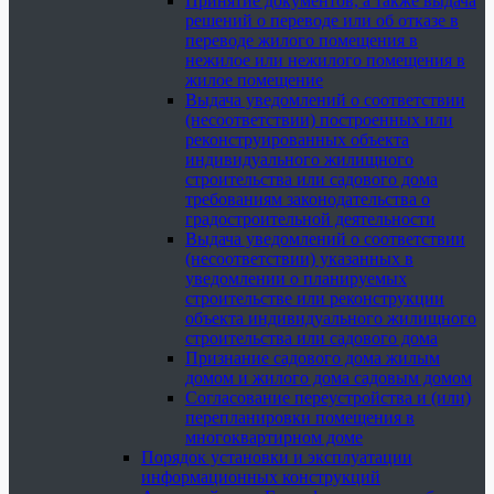
Принятие документов, а также выдача
решений о переводе или об отказе в
переводе жилого помещения в
нежилое или нежилого помещения в
жилое помещение
Выдача уведомлений о соответствии
(несоответствии) построенных или
реконструированных объекта
индивидуального жилищного
строительства или садового дома
требованиям законодательства о
градостроительной деятельности
Выдача уведомлений о соответствии
(несоответствии) указанных в
уведомлении о планируемых
строительстве или реконструкции
объекта индивидуального жилищного
строительства или садового дома
Признание садового дома жилым
домом и жилого дома садовым домом
Согласование переустройства и (или)
перепланировки помещения в
многоквартирном доме
Порядок установки и эксплуатации
информационных конструкций