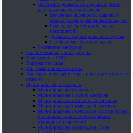
Вакантные должности, кадровый резерв,
резерв управленческих кадров
Вакантные должности, кадровый
резерв, резерв управленческих кадров
Руководители муниципальных
предприятий
Должности муниципальной службы
Резерв управленческих кадров
Результаты конкурсов
Полномочия, задачи и функции
Учрежденные СМИ
Партнерские связи
Информационные системы
Проверки, проведенные контрольно-ревизионным
отделом
Муниципальный контроль
Муниципальный контроль
Муниципальный лесной контроль
Муниципальный жилищный контроль
Муниципальный земельный контроль
Муниципальный контроль в области охраны
и использования особо охраняемых
природных территорий
Муниципальный контроль в сфере
благоустройства