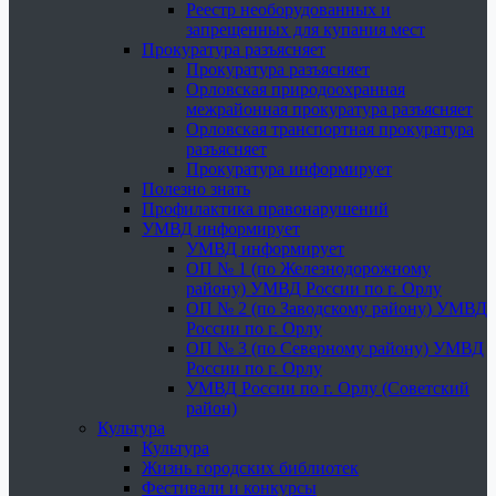
Реестр необорудованных и
запрещенных для купания мест
Прокуратура разъясняет
Прокуратура разъясняет
Орловская природоохранная
межрайонная прокуратура разъясняет
Орловская транспортная прокуратура
разъясняет
Прокуратура информирует
Полезно знать
Профилактика правонарушений
УМВД информирует
УМВД информирует
ОП № 1 (по Железнодорожному
району) УМВД России по г. Орлу
ОП № 2 (по Заводскому району) УМВД
России по г. Орлу
ОП № 3 (по Северному району) УМВД
России по г. Орлу
УМВД России по г. Орлу (Советский
район)
Культура
Культура
Жизнь городских библиотек
Фестивали и конкурсы