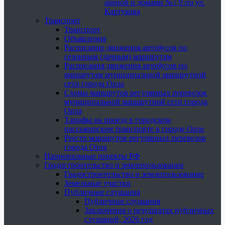
ареной и домами №7,9 по ул.
Картукова
Транспорт
Транспорт
Объявления
Расписание движения автобусов по
сезонным (дачным) маршрутам
Расписания движения автобусов по
маршрутам муниципальной маршрутной
сети города Орла
Схемы маршрутов регулярных перевозок
муниципальной маршрутной сети города
Орла
Тарифы на проезд в городском
пассажирском транспорте в городе Орле
Реестр маршрутов регулярных перевозок
города Орла
Национальные проекты РФ
Градостроительство и землепользование
Градостроительство и землепользование
Земельные участки
Публичные слушания
Публичные слушания
Заключения о результатах публичных
слушаний, 2026 год