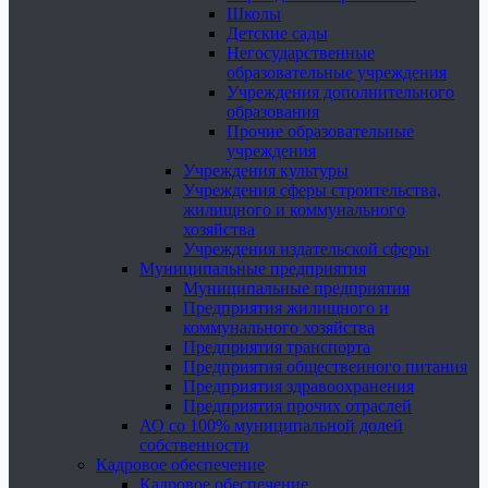
Школы
Детские сады
Негосударственные
образовательные учреждения
Учреждения дополнительного
образования
Прочие образовательные
учреждения
Учреждения культуры
Учреждения сферы строительства,
жилищного и коммунального
хозяйства
Учреждения издательской сферы
Муниципальные предприятия
Муниципальные предприятия
Предприятия жилищного и
коммунального хозяйства
Предприятия транспорта
Предприятия общественного питания
Предприятия здравоохранения
Предприятия прочих отраслей
АО со 100% муниципальной долей
собственности
Кадровое обеспечение
Кадровое обеспечение