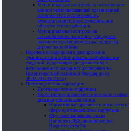
Муниципальный контроль за исполнением
единой теплоснабжающей организацией
обязательств по строительству,
реконструкции и (или) модернизации
объектов теплоснабжения
Муниципальный контроль на
автомобильном транспорте, городском
наземном электрическом транспорте и в
дорожном хозяйстве
Перечень находящихся в распоряжении
администрации муниципального образования
сведений, подлежащих представлению с
использованием координат (распоряжение
Правительства Российской Федерации от
09.02.2017 № 232-р)
Противодействие коррупции
Противодействие коррупции
Нормативные правовые и иные акты в сфере
противодействия коррупции
Нормативные правовые и иные акты в
сфере противодействия коррупции
Федеральные законы, указы
Президента РФ, постановления
Правительства РФ