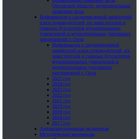
Нормативные правовые акты
Орловской области, муниципальные
правовые акты
Информация о среднемесячной заработной
плате руководителей, их заместителей и
главных бухгалтеров муниципальных
учреждений и муниципальных унитарных
предприятий г. Орла
Информация о среднемесячной
заработной плате руководителей, их
заместителей и главных бухгалтеров
муниципальных учреждений и
муниципальных унитарных
предприятий г. Орла
2025 год
2024 год
2023 год
2022 год
2021 год
2020 год
2019 год
2018 год
2017 год
Антикоррупционная экспертиза
Методические материалы