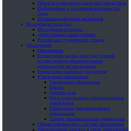
Объекты культурного наследия города Орла
Инфографика о достопримечательностях
Орла
Историко-культурная экспертиза
Молодёжная политика
Молодёжная политика
«Орёл помнит своих героев»
Российские студенческие отряды
Образование
Образование
Независимая оценка качества условий
осуществления образовательной
деятельности организациями
Нормативно-правовые документы
Учреждения образования
Учреждения образования
Школы
Детские сады
Негосударственные образовательные
учреждения
Учреждения дополнительного
образования
Прочие образовательные учреждения
Общая информация о системе образования
Национальные проекты в сфере образования