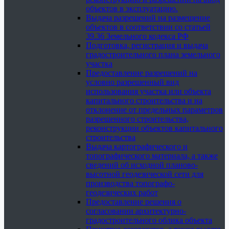
объектов в эксплуатацию.
Выдача разрешений на размещение
объектов в соответствии со статьей
39.36 Земельного кодекса РФ
Подготовка, регистрация и выдача
градостроительного плана земельного
участка
Предоставление разрешений на
условно разрешенный вид
использования участка или объекта
капитального строительства и на
отклонение от предельных параметров
разрешенного строительства,
реконструкции объектов капитального
строительства
Выдача картографического и
топографического материала, а также
сведений об исходной планово-
высотной геодезической сети для
производства топографо-
геодезических работ
Предоставление решения о
согласовании архитектурно-
градостроительного облика объекта