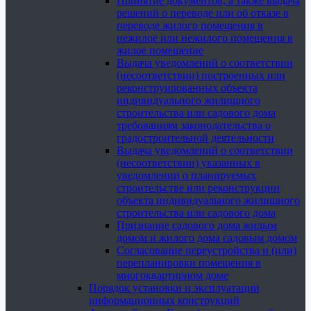
Принятие документов, а также выдача
решений о переводе или об отказе в
переводе жилого помещения в
нежилое или нежилого помещения в
жилое помещение
Выдача уведомлений о соответствии
(несоответствии) построенных или
реконструированных объекта
индивидуального жилищного
строительства или садового дома
требованиям законодательства о
градостроительной деятельности
Выдача уведомлений о соответствии
(несоответствии) указанных в
уведомлении о планируемых
строительстве или реконструкции
объекта индивидуального жилищного
строительства или садового дома
Признание садового дома жилым
домом и жилого дома садовым домом
Согласование переустройства и (или)
перепланировки помещения в
многоквартирном доме
Порядок установки и эксплуатации
информационных конструкций