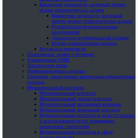
Вакантные должности, кадровый резерв,
резерв управленческих кадров
Вакантные должности, кадровый
резерв, резерв управленческих кадров
Руководители муниципальных
предприятий
Должности муниципальной службы
Резерв управленческих кадров
Результаты конкурсов
Полномочия, задачи и функции
Учрежденные СМИ
Партнерские связи
Информационные системы
Проверки, проведенные контрольно-ревизионным
отделом
Муниципальный контроль
Муниципальный контроль
Муниципальный лесной контроль
Муниципальный жилищный контроль
Муниципальный земельный контроль
Муниципальный контроль в области охраны
и использования особо охраняемых
природных территорий
Муниципальный контроль в сфере
благоустройства