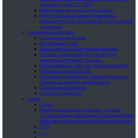
бюджета г. Орла СО НКО
Общественная палата города Орла
Реестр социально ориентированных
некоммерческих организаций - получателей
поддержки
Социальная политика
Социальная политика
Актуальные темы
Земля льготным категориям граждан
О мерах социальной поддержки для
льготных категорий граждан
Общественный совет по делам инвалидов
Опека и попечительство
Отделение Социального фонда России по
Орловской области информирует
Социальный контракт
Старшее поколение
Спорт
Спорт
Независимая оценка качества условий
осуществления деятельности организациями
физкультурно-спортивной направленности
ГТО
.....
......