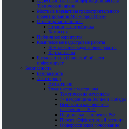
Адресный план Геоинформационная база
Технический архив
Местные нормативы градостроительного
проектирования МО «Город Орёл»
Страница застройщика
Страница застройщика
Комиссия
Публичные сервитуты
Комплексные кадастровые работы
Комплексные кадастровые работы
Карты-планы
Роскадастр по Орловской области
информирует
Безопасность
Безопасность
Антитеррор
Антитеррор
Тематические материалы
Тематические материалы
77-я годовщина Великой Победы
Всероссийская перепись
населения — 2021
Национальные проекты РФ
Проект «Эффективный регион»
Общероссийское голосование