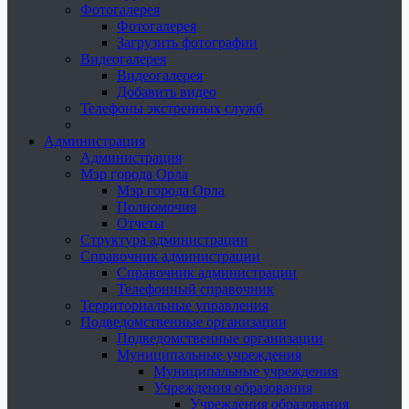
Фотогалерея
Фотогалерея
Загрузить фотографии
Видеогалерея
Видеогалерея
Добавить видео
Телефоны экстренных служб
Администрация
Администрация
Мэр города Орла
Мэр города Орла
Полномочия
Отчеты
Структура администрации
Справочник администрации
Справочник администрации
Телефонный справочник
Территориальные управления
Подведомственные организации
Подведомственные организации
Муниципальные учреждения
Муниципальные учреждения
Учреждения образования
Учреждения образования