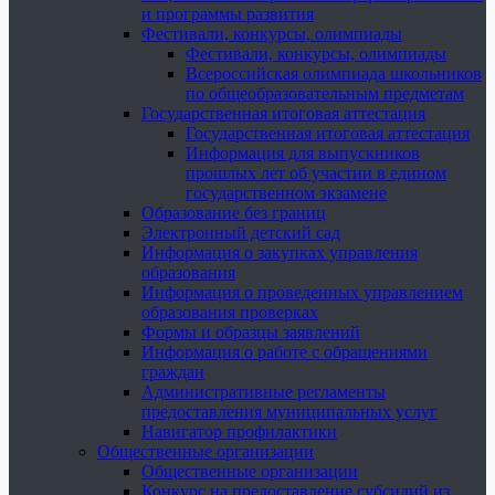
и программы развития
Фестивали, конкурсы, олимпиады
Фестивали, конкурсы, олимпиады
Всероссийская олимпиада школьников
по общеобразовательным предметам
Государственная итоговая аттестация
Государственная итоговая аттестация
Информация для выпускников
прошлых лет об участии в едином
государственном экзамене
Образование без границ
Электронный детский сад
Информация о закупках управления
образования
Информация о проведенных управлением
образования проверках
Формы и образцы заявлений
Информация о работе с обращениями
граждан
Административные регламенты
предоставления муниципальных услуг
Навигатор профилактики
Общественные организации
Общественные организации
Конкурс на предоставление субсидий из