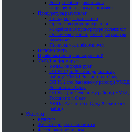
Реестр необорудованных и
запрещенных для купания мест
Прокуратура разъясняет
Прокуратура разъясняет
Орловская природоохранная
межрайонная прокуратура разъясняет
Орловская транспортная прокуратура
разъясняет
Прокуратура информирует
Полезно знать
Профилактика правонарушений
УМВД информирует
УМВД информирует
ОП № 1 (по Железнодорожному
району) УМВД России по г. Орлу
ОП № 2 (по Заводскому району) УМВД
России по г. Орлу
ОП № 3 (по Северному району) УМВД
России по г. Орлу
УМВД России по г. Орлу (Советский
район)
Культура
Культура
Жизнь городских библиотек
Фестивали и конкурсы