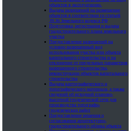
объектов в эксплуатацию.
Выдача разрешений на размещение
объектов в соответствии со статьей
39.36 Земельного кодекса РФ
Подготовка, регистрация и выдача
градостроительного плана земельного
участка
Предоставление разрешений на
условно разрешенный вид
использования участка или объекта
капитального строительства и на
отклонение от предельных параметров
разрешенного строительства,
реконструкции объектов капитального
строительства
Выдача картографического и
топографического материала, а также
сведений об исходной планово-
высотной геодезической сети для
производства топографо-
геодезических работ
Предоставление решения о
согласовании архитектурно-
градостроительного облика объекта