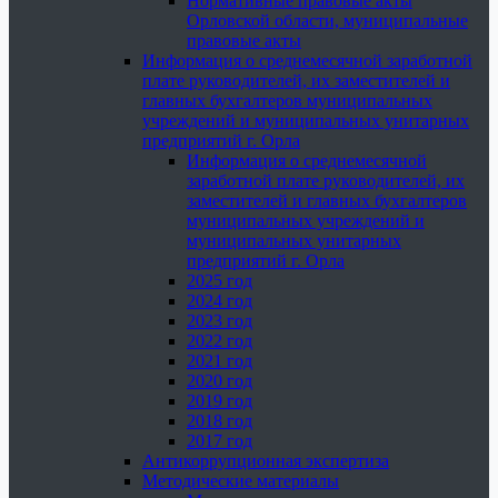
Нормативные правовые акты
Орловской области, муниципальные
правовые акты
Информация о среднемесячной заработной
плате руководителей, их заместителей и
главных бухгалтеров муниципальных
учреждений и муниципальных унитарных
предприятий г. Орла
Информация о среднемесячной
заработной плате руководителей, их
заместителей и главных бухгалтеров
муниципальных учреждений и
муниципальных унитарных
предприятий г. Орла
2025 год
2024 год
2023 год
2022 год
2021 год
2020 год
2019 год
2018 год
2017 год
Антикоррупционная экспертиза
Методические материалы