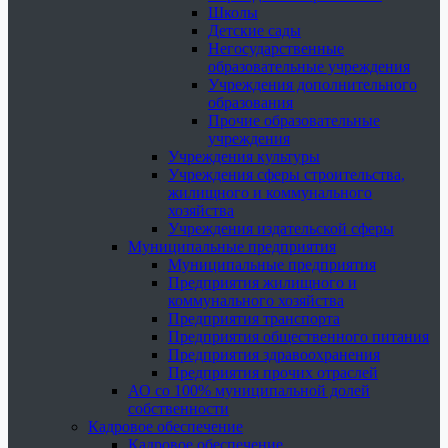
Школы
Детские сады
Негосударственные
образовательные учреждения
Учреждения дополнительного
образования
Прочие образовательные
учреждения
Учреждения культуры
Учреждения сферы строительства,
жилищного и коммунального
хозяйства
Учреждения издательской сферы
Муниципальные предприятия
Муниципальные предприятия
Предприятия жилищного и
коммунального хозяйства
Предприятия транспорта
Предприятия общественного питания
Предприятия здравоохранения
Предприятия прочих отраслей
АО со 100% муниципальной долей
собственности
Кадровое обеспечение
Кадровое обеспечение