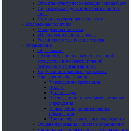
Объекты культурного наследия города Орла
Инфографика о достопримечательностях
Орла
Историко-культурная экспертиза
Молодёжная политика
Молодёжная политика
«Орёл помнит своих героев»
Российские студенческие отряды
Образование
Образование
Независимая оценка качества условий
осуществления образовательной
деятельности организациями
Нормативно-правовые документы
Учреждения образования
Учреждения образования
Школы
Детские сады
Негосударственные образовательные
учреждения
Учреждения дополнительного
образования
Прочие образовательные учреждения
Общая информация о системе образования
Национальные проекты в сфере образования