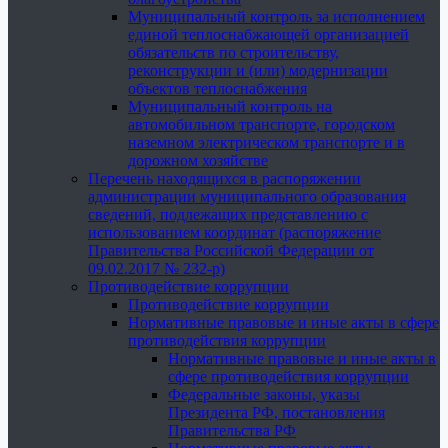
Муниципальный контроль за исполнением
единой теплоснабжающей организацией
обязательств по строительству,
реконструкции и (или) модернизации
объектов теплоснабжения
Муниципальный контроль на
автомобильном транспорте, городском
наземном электрическом транспорте и в
дорожном хозяйстве
Перечень находящихся в распоряжении
администрации муниципального образования
сведений, подлежащих представлению с
использованием координат (распоряжение
Правительства Российской Федерации от
09.02.2017 № 232-р)
Противодействие коррупции
Противодействие коррупции
Нормативные правовые и иные акты в сфере
противодействия коррупции
Нормативные правовые и иные акты в
сфере противодействия коррупции
Федеральные законы, указы
Президента РФ, постановления
Правительства РФ