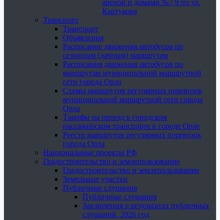
ареной и домами №7,9 по ул.
Картукова
Транспорт
Транспорт
Объявления
Расписание движения автобусов по
сезонным (дачным) маршрутам
Расписания движения автобусов по
маршрутам муниципальной маршрутной
сети города Орла
Схемы маршрутов регулярных перевозок
муниципальной маршрутной сети города
Орла
Тарифы на проезд в городском
пассажирском транспорте в городе Орле
Реестр маршрутов регулярных перевозок
города Орла
Национальные проекты РФ
Градостроительство и землепользование
Градостроительство и землепользование
Земельные участки
Публичные слушания
Публичные слушания
Заключения о результатах публичных
слушаний, 2026 год