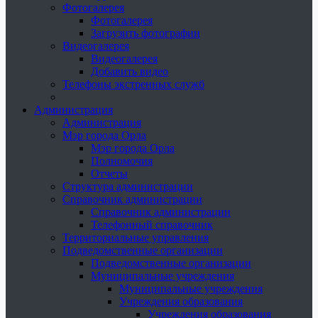
Фотогалерея
Фотогалерея
Загрузить фотографии
Видеогалерея
Видеогалерея
Добавить видео
Телефоны экстренных служб
Администрация
Администрация
Мэр города Орла
Мэр города Орла
Полномочия
Отчеты
Структура администрации
Справочник администрации
Справочник администрации
Телефонный справочник
Территориальные управления
Подведомственные организации
Подведомственные организации
Муниципальные учреждения
Муниципальные учреждения
Учреждения образования
Учреждения образования