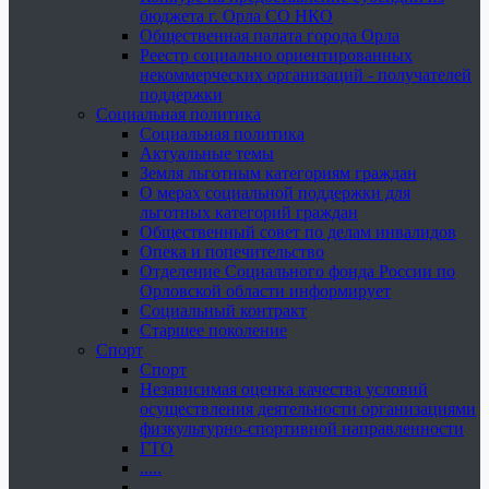
бюджета г. Орла СО НКО
Общественная палата города Орла
Реестр социально ориентированных
некоммерческих организаций - получателей
поддержки
Социальная политика
Социальная политика
Актуальные темы
Земля льготным категориям граждан
О мерах социальной поддержки для
льготных категорий граждан
Общественный совет по делам инвалидов
Опека и попечительство
Отделение Социального фонда России по
Орловской области информирует
Социальный контракт
Старшее поколение
Спорт
Спорт
Независимая оценка качества условий
осуществления деятельности организациями
физкультурно-спортивной направленности
ГТО
.....
......