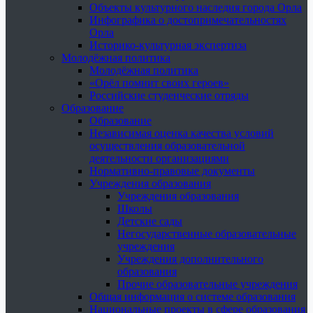
Объекты культурного наследия города Орла
Инфографика о достопримечательностях
Орла
Историко-культурная экспертиза
Молодёжная политика
Молодёжная политика
«Орёл помнит своих героев»
Российские студенческие отряды
Образование
Образование
Независимая оценка качества условий
осуществления образовательной
деятельности организациями
Нормативно-правовые документы
Учреждения образования
Учреждения образования
Школы
Детские сады
Негосударственные образовательные
учреждения
Учреждения дополнительного
образования
Прочие образовательные учреждения
Общая информация о системе образования
Национальные проекты в сфере образования