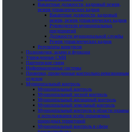
Вакантные должности, кадровый резерв,
резерв управленческих кадров
Вакантные должности, кадровый
резерв, резерв управленческих кадров
Руководители муниципальных
предприятий
Должности муниципальной службы
Резерв управленческих кадров
Результаты конкурсов
Полномочия, задачи и функции
Учрежденные СМИ
Партнерские связи
Информационные системы
Проверки, проведенные контрольно-ревизионным
отделом
Муниципальный контроль
Муниципальный контроль
Муниципальный лесной контроль
Муниципальный жилищный контроль
Муниципальный земельный контроль
Муниципальный контроль в области охраны
и использования особо охраняемых
природных территорий
Муниципальный контроль в сфере
благоустройства