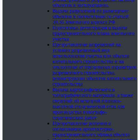
объектов в эксплуатацию.
Выдача разрешений на размещение
объектов в соответствии со статьей
39.36 Земельного кодекса РФ
Подготовка, регистрация и выдача
градостроительного плана земельного
участка
Предоставление разрешений на
условно разрешенный вид
использования участка или объекта
капитального строительства и на
отклонение от предельных параметров
разрешенного строительства,
реконструкции объектов капитального
строительства
Выдача картографического и
топографического материала, а также
сведений об исходной планово-
высотной геодезической сети для
производства топографо-
геодезических работ
Предоставление решения о
согласовании архитектурно-
градостроительного облика объекта