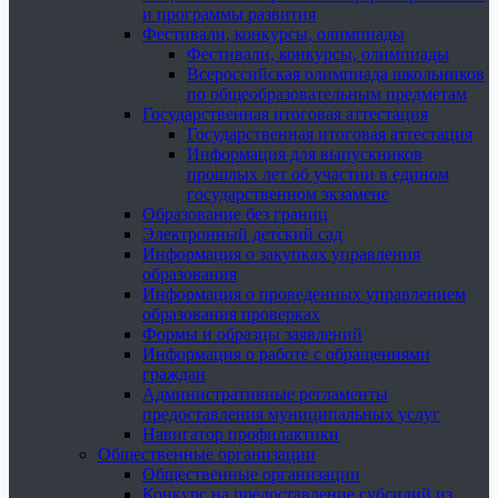
и программы развития
Фестивали, конкурсы, олимпиады
Фестивали, конкурсы, олимпиады
Всероссийская олимпиада школьников
по общеобразовательным предметам
Государственная итоговая аттестация
Государственная итоговая аттестация
Информация для выпускников
прошлых лет об участии в едином
государственном экзамене
Образование без границ
Электронный детский сад
Информация о закупках управления
образования
Информация о проведенных управлением
образования проверках
Формы и образцы заявлений
Информация о работе с обращениями
граждан
Административные регламенты
предоставления муниципальных услуг
Навигатор профилактики
Общественные организации
Общественные организации
Конкурс на предоставление субсидий из