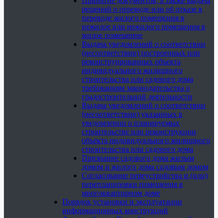
Принятие документов, а также выдача
решений о переводе или об отказе в
переводе жилого помещения в
нежилое или нежилого помещения в
жилое помещение
Выдача уведомлений о соответствии
(несоответствии) построенных или
реконструированных объекта
индивидуального жилищного
строительства или садового дома
требованиям законодательства о
градостроительной деятельности
Выдача уведомлений о соответствии
(несоответствии) указанных в
уведомлении о планируемых
строительстве или реконструкции
объекта индивидуального жилищного
строительства или садового дома
Признание садового дома жилым
домом и жилого дома садовым домом
Согласование переустройства и (или)
перепланировки помещения в
многоквартирном доме
Порядок установки и эксплуатации
информационных конструкций