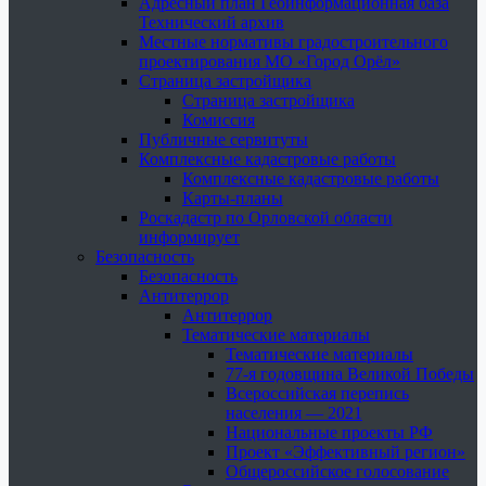
Адресный план Геоинформационная база
Технический архив
Местные нормативы градостроительного
проектирования МО «Город Орёл»
Страница застройщика
Страница застройщика
Комиссия
Публичные сервитуты
Комплексные кадастровые работы
Комплексные кадастровые работы
Карты-планы
Роскадастр по Орловской области
информирует
Безопасность
Безопасность
Антитеррор
Антитеррор
Тематические материалы
Тематические материалы
77-я годовщина Великой Победы
Всероссийская перепись
населения — 2021
Национальные проекты РФ
Проект «Эффективный регион»
Общероссийское голосование