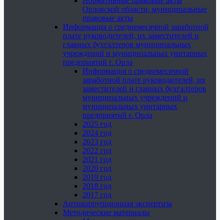
Нормативные правовые акты
Орловской области, муниципальные
правовые акты
Информация о среднемесячной заработной
плате руководителей, их заместителей и
главных бухгалтеров муниципальных
учреждений и муниципальных унитарных
предприятий г. Орла
Информация о среднемесячной
заработной плате руководителей, их
заместителей и главных бухгалтеров
муниципальных учреждений и
муниципальных унитарных
предприятий г. Орла
2025 год
2024 год
2023 год
2022 год
2021 год
2020 год
2019 год
2018 год
2017 год
Антикоррупционная экспертиза
Методические материалы