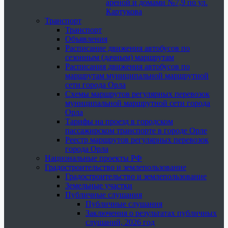
ареной и домами №7,9 по ул.
Картукова
Транспорт
Транспорт
Объявления
Расписание движения автобусов по
сезонным (дачным) маршрутам
Расписания движения автобусов по
маршрутам муниципальной маршрутной
сети города Орла
Схемы маршрутов регулярных перевозок
муниципальной маршрутной сети города
Орла
Тарифы на проезд в городском
пассажирском транспорте в городе Орле
Реестр маршрутов регулярных перевозок
города Орла
Национальные проекты РФ
Градостроительство и землепользование
Градостроительство и землепользование
Земельные участки
Публичные слушания
Публичные слушания
Заключения о результатах публичных
слушаний, 2026 год