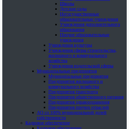
Школы
Детские сады
Негосударственные
образовательные учреждения
Учреждения дополнительного
образования
Прочие образовательные
учреждения
Учреждения культуры
Учреждения сферы строительства,
жилищного и коммунального
хозяйства
Учреждения издательской сферы
Муниципальные предприятия
Муниципальные предприятия
Предприятия жилищного и
коммунального хозяйства
Предприятия транспорта
Предприятия общественного питания
Предприятия здравоохранения
Предприятия прочих отраслей
АО со 100% муниципальной долей
собственности
Кадровое обеспечение
Кадровое обеспечение