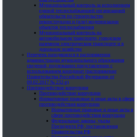
Муниципальный контроль за исполнением
единой теплоснабжающей организацией
обязательств по строительству,
реконструкции и (или) модернизации
объектов теплоснабжения
Муниципальный контроль на
автомобильном транспорте, городском
наземном электрическом транспорте и в
дорожном хозяйстве
Перечень находящихся в распоряжении
администрации муниципального образования
сведений, подлежащих представлению с
использованием координат (распоряжение
Правительства Российской Федерации от
09.02.2017 № 232-р)
Противодействие коррупции
Противодействие коррупции
Нормативные правовые и иные акты в сфере
противодействия коррупции
Нормативные правовые и иные акты в
сфере противодействия коррупции
Федеральные законы, указы
Президента РФ, постановления
Правительства РФ