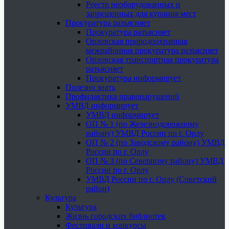
Реестр необорудованных и
запрещенных для купания мест
Прокуратура разъясняет
Прокуратура разъясняет
Орловская природоохранная
межрайонная прокуратура разъясняет
Орловская транспортная прокуратура
разъясняет
Прокуратура информирует
Полезно знать
Профилактика правонарушений
УМВД информирует
УМВД информирует
ОП № 1 (по Железнодорожному
району) УМВД России по г. Орлу
ОП № 2 (по Заводскому району) УМВД
России по г. Орлу
ОП № 3 (по Северному району) УМВД
России по г. Орлу
УМВД России по г. Орлу (Советский
район)
Культура
Культура
Жизнь городских библиотек
Фестивали и конкурсы