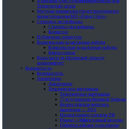
Адресный план Геоинформационная база
Технический архив
Местные нормативы градостроительного
проектирования МО «Город Орёл»
Страница застройщика
Страница застройщика
Комиссия
Публичные сервитуты
Комплексные кадастровые работы
Комплексные кадастровые работы
Карты-планы
Роскадастр по Орловской области
информирует
Безопасность
Безопасность
Антитеррор
Антитеррор
Тематические материалы
Тематические материалы
77-я годовщина Великой Победы
Всероссийская перепись
населения — 2021
Национальные проекты РФ
Проект «Эффективный регион»
Общероссийское голосование