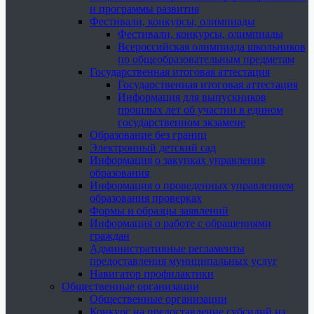
и программы развития
Фестивали, конкурсы, олимпиады
Фестивали, конкурсы, олимпиады
Всероссийская олимпиада школьников
по общеобразовательным предметам
Государственная итоговая аттестация
Государственная итоговая аттестация
Информация для выпускников
прошлых лет об участии в едином
государственном экзамене
Образование без границ
Электронный детский сад
Информация о закупках управления
образования
Информация о проведенных управлением
образования проверках
Формы и образцы заявлений
Информация о работе с обращениями
граждан
Административные регламенты
предоставления муниципальных услуг
Навигатор профилактики
Общественные организации
Общественные организации
Конкурс на предоставление субсидий из