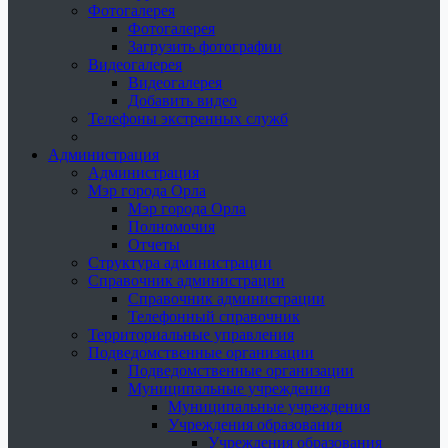
Фотогалерея
Фотогалерея
Загрузить фотографии
Видеогалерея
Видеогалерея
Добавить видео
Телефоны экстренных служб
Администрация
Администрация
Мэр города Орла
Мэр города Орла
Полномочия
Отчеты
Структура администрации
Справочник администрации
Справочник администрации
Телефонный справочник
Территориальные управления
Подведомственные организации
Подведомственные организации
Муниципальные учреждения
Муниципальные учреждения
Учреждения образования
Учреждения образования