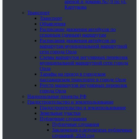
ареной и домами №7,9 по ул.
Картукова
Транспорт
Транспорт
Объявления
Расписание движения автобусов по
сезонным (дачным) маршрутам
Расписания движения автобусов по
маршрутам муниципальной маршрутной
сети города Орла
Схемы маршрутов регулярных перевозок
муниципальной маршрутной сети города
Орла
Тарифы на проезд в городском
пассажирском транспорте в городе Орле
Реестр маршрутов регулярных перевозок
города Орла
Национальные проекты РФ
Градостроительство и землепользование
Градостроительство и землепользование
Земельные участки
Публичные слушания
Публичные слушания
Заключения о результатах публичных
слушаний, 2026 год