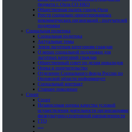
бюджета г. Орла СО НКО
Общественная палата города Орла
Реестр социально ориентированных
некоммерческих организаций - получателей
поддержки
Социальная политика
Социальная политика
Актуальные темы
Земля льготным категориям граждан
О мерах социальной поддержки для
льготных категорий граждан
Общественный совет по делам инвалидов
Опека и попечительство
Отделение Социального фонда России по
Орловской области информирует
Социальный контракт
Старшее поколение
Спорт
Спорт
Независимая оценка качества условий
осуществления деятельности организациями
физкультурно-спортивной направленности
ГТО
.....
......