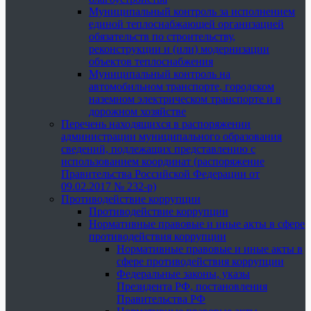
Муниципальный контроль за исполнением
единой теплоснабжающей организацией
обязательств по строительству,
реконструкции и (или) модернизации
объектов теплоснабжения
Муниципальный контроль на
автомобильном транспорте, городском
наземном электрическом транспорте и в
дорожном хозяйстве
Перечень находящихся в распоряжении
администрации муниципального образования
сведений, подлежащих представлению с
использованием координат (распоряжение
Правительства Российской Федерации от
09.02.2017 № 232-р)
Противодействие коррупции
Противодействие коррупции
Нормативные правовые и иные акты в сфере
противодействия коррупции
Нормативные правовые и иные акты в
сфере противодействия коррупции
Федеральные законы, указы
Президента РФ, постановления
Правительства РФ