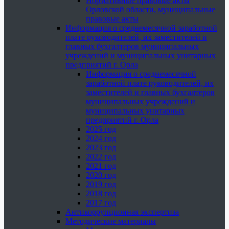
Нормативные правовые акты
Орловской области, муниципальные
правовые акты
Информация о среднемесячной заработной
плате руководителей, их заместителей и
главных бухгалтеров муниципальных
учреждений и муниципальных унитарных
предприятий г. Орла
Информация о среднемесячной
заработной плате руководителей, их
заместителей и главных бухгалтеров
муниципальных учреждений и
муниципальных унитарных
предприятий г. Орла
2025 год
2024 год
2023 год
2022 год
2021 год
2020 год
2019 год
2018 год
2017 год
Антикоррупционная экспертиза
Методические материалы