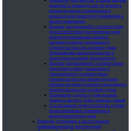
Принятие документов, а также выдача
решений о переводе или об отказе в
переводе жилого помещения в
нежилое или нежилого помещения в
жилое помещение
Выдача уведомлений о соответствии
(несоответствии) построенных или
реконструированных объекта
индивидуального жилищного
строительства или садового дома
требованиям законодательства о
градостроительной деятельности
Выдача уведомлений о соответствии
(несоответствии) указанных в
уведомлении о планируемых
строительстве или реконструкции
объекта индивидуального жилищного
строительства или садового дома
Признание садового дома жилым
домом и жилого дома садовым домом
Согласование переустройства и (или)
перепланировки помещения в
многоквартирном доме
Порядок установки и эксплуатации
информационных конструкций