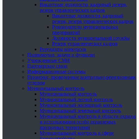
Вакантные должности, кадровый резерв,
резерв управленческих кадров
Вакантные должности, кадровый
резерв, резерв управленческих кадров
Руководители муниципальных
предприятий
Должности муниципальной службы
Резерв управленческих кадров
Результаты конкурсов
Полномочия, задачи и функции
Учрежденные СМИ
Партнерские связи
Информационные системы
Проверки, проведенные контрольно-ревизионным
отделом
Муниципальный контроль
Муниципальный контроль
Муниципальный лесной контроль
Муниципальный жилищный контроль
Муниципальный земельный контроль
Муниципальный контроль в области охраны
и использования особо охраняемых
природных территорий
Муниципальный контроль в сфере
благоустройства