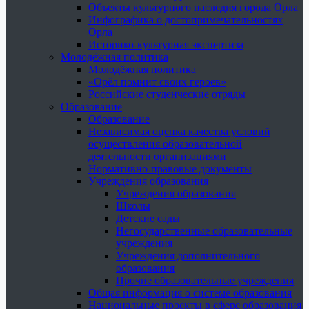
Объекты культурного наследия города Орла
Инфографика о достопримечательностях
Орла
Историко-культурная экспертиза
Молодёжная политика
Молодёжная политика
«Орёл помнит своих героев»
Российские студенческие отряды
Образование
Образование
Независимая оценка качества условий
осуществления образовательной
деятельности организациями
Нормативно-правовые документы
Учреждения образования
Учреждения образования
Школы
Детские сады
Негосударственные образовательные
учреждения
Учреждения дополнительного
образования
Прочие образовательные учреждения
Общая информация о системе образования
Национальные проекты в сфере образования