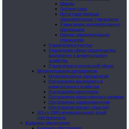
Школы
Детские сады
Негосударственные
образовательные учреждения
Учреждения дополнительного
образования
Прочие образовательные
учреждения
Учреждения культуры
Учреждения сферы строительства,
жилищного и коммунального
хозяйства
Учреждения издательской сферы
Муниципальные предприятия
Муниципальные предприятия
Предприятия жилищного и
коммунального хозяйства
Предприятия транспорта
Предприятия общественного питания
Предприятия здравоохранения
Предприятия прочих отраслей
АО со 100% муниципальной долей
собственности
Кадровое обеспечение
Кадровое обеспечение