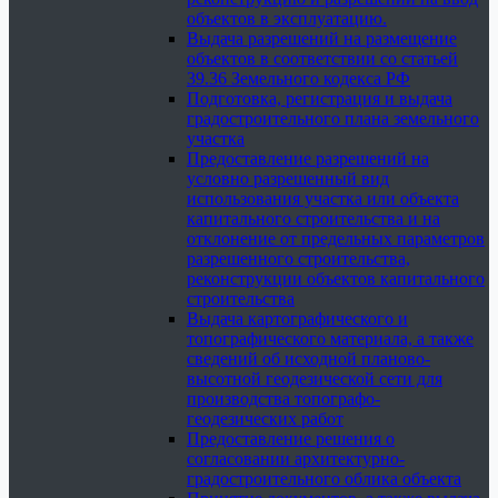
объектов в эксплуатацию.
Выдача разрешений на размещение
объектов в соответствии со статьей
39.36 Земельного кодекса РФ
Подготовка, регистрация и выдача
градостроительного плана земельного
участка
Предоставление разрешений на
условно разрешенный вид
использования участка или объекта
капитального строительства и на
отклонение от предельных параметров
разрешенного строительства,
реконструкции объектов капитального
строительства
Выдача картографического и
топографического материала, а также
сведений об исходной планово-
высотной геодезической сети для
производства топографо-
геодезических работ
Предоставление решения о
согласовании архитектурно-
градостроительного облика объекта