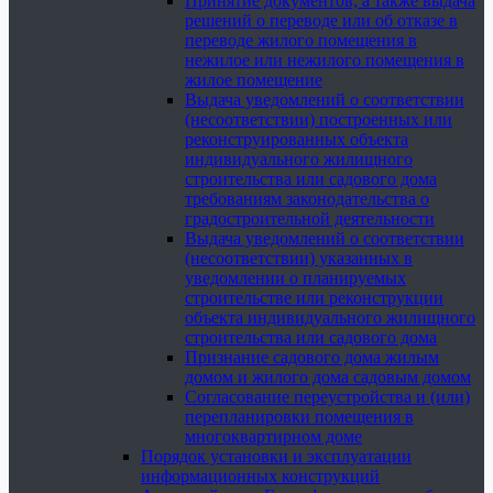
Принятие документов, а также выдача
решений о переводе или об отказе в
переводе жилого помещения в
нежилое или нежилого помещения в
жилое помещение
Выдача уведомлений о соответствии
(несоответствии) построенных или
реконструированных объекта
индивидуального жилищного
строительства или садового дома
требованиям законодательства о
градостроительной деятельности
Выдача уведомлений о соответствии
(несоответствии) указанных в
уведомлении о планируемых
строительстве или реконструкции
объекта индивидуального жилищного
строительства или садового дома
Признание садового дома жилым
домом и жилого дома садовым домом
Согласование переустройства и (или)
перепланировки помещения в
многоквартирном доме
Порядок установки и эксплуатации
информационных конструкций