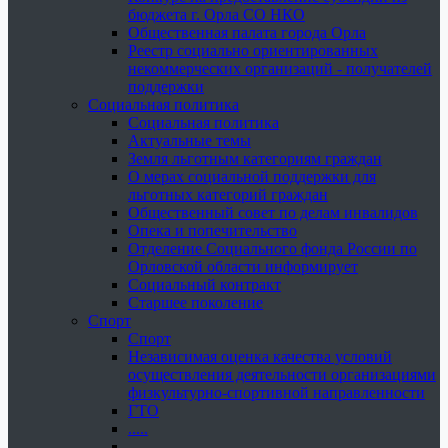
бюджета г. Орла СО НКО
Общественная палата города Орла
Реестр социально ориентированных
некоммерческих организаций - получателей
поддержки
Социальная политика
Социальная политика
Актуальные темы
Земля льготным категориям граждан
О мерах социальной поддержки для
льготных категорий граждан
Общественный совет по делам инвалидов
Опека и попечительство
Отделение Социального фонда России по
Орловской области информирует
Социальный контракт
Старшее поколение
Спорт
Спорт
Независимая оценка качества условий
осуществления деятельности организациями
физкультурно-спортивной направленности
ГТО
.....
......