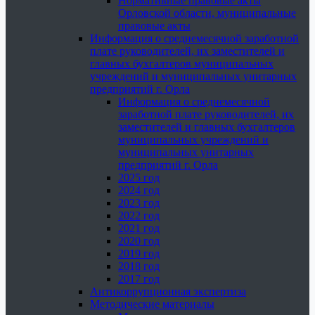
Нормативные правовые акты
Орловской области, муниципальные
правовые акты
Информация о среднемесячной заработной
плате руководителей, их заместителей и
главных бухгалтеров муниципальных
учреждений и муниципальных унитарных
предприятий г. Орла
Информация о среднемесячной
заработной плате руководителей, их
заместителей и главных бухгалтеров
муниципальных учреждений и
муниципальных унитарных
предприятий г. Орла
2025 год
2024 год
2023 год
2022 год
2021 год
2020 год
2019 год
2018 год
2017 год
Антикоррупционная экспертиза
Методические материалы