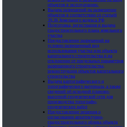
объектов в эксплуатацию.
Выдача разрешений на размещение
объектов в соответствии со статьей
39.36 Земельного кодекса РФ
Подготовка, регистрация и выдача
градостроительного плана земельного
участка
Предоставление разрешений на
условно разрешенный вид
использования участка или объекта
капитального строительства и на
отклонение от предельных параметров
разрешенного строительства,
реконструкции объектов капитального
строительства
Выдача картографического и
топографического материала, а также
сведений об исходной планово-
высотной геодезической сети для
производства топографо-
геодезических работ
Предоставление решения о
согласовании архитектурно-
градостроительного облика объекта