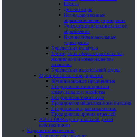
Школы
Детские сады
Негосударственные
образовательные учреждения
Учреждения дополнительного
образования
Прочие образовательные
учреждения
Учреждения культуры
Учреждения сферы строительства,
жилищного и коммунального
хозяйства
Учреждения издательской сферы
Муниципальные предприятия
Муниципальные предприятия
Предприятия жилищного и
коммунального хозяйства
Предприятия транспорта
Предприятия общественного питания
Предприятия здравоохранения
Предприятия прочих отраслей
АО со 100% муниципальной долей
собственности
Кадровое обеспечение
Кадровое обеспечение