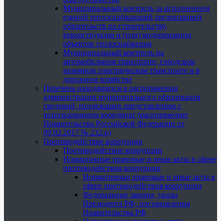
Муниципальный контроль за исполнением
единой теплоснабжающей организацией
обязательств по строительству,
реконструкции и (или) модернизации
объектов теплоснабжения
Муниципальный контроль на
автомобильном транспорте, городском
наземном электрическом транспорте и в
дорожном хозяйстве
Перечень находящихся в распоряжении
администрации муниципального образования
сведений, подлежащих представлению с
использованием координат (распоряжение
Правительства Российской Федерации от
09.02.2017 № 232-р)
Противодействие коррупции
Противодействие коррупции
Нормативные правовые и иные акты в сфере
противодействия коррупции
Нормативные правовые и иные акты в
сфере противодействия коррупции
Федеральные законы, указы
Президента РФ, постановления
Правительства РФ