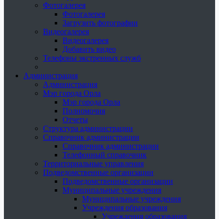
Фотогалерея
Фотогалерея
Загрузить фотографии
Видеогалерея
Видеогалерея
Добавить видео
Телефоны экстренных служб
Администрация
Администрация
Мэр города Орла
Мэр города Орла
Полномочия
Отчеты
Структура администрации
Справочник администрации
Справочник администрации
Телефонный справочник
Территориальные управления
Подведомственные организации
Подведомственные организации
Муниципальные учреждения
Муниципальные учреждения
Учреждения образования
Учреждения образования