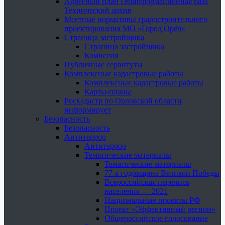
Адресный план Геоинформационная база
Технический архив
Местные нормативы градостроительного
проектирования МО «Город Орёл»
Страница застройщика
Страница застройщика
Комиссия
Публичные сервитуты
Комплексные кадастровые работы
Комплексные кадастровые работы
Карты-планы
Роскадастр по Орловской области
информирует
Безопасность
Безопасность
Антитеррор
Антитеррор
Тематические материалы
Тематические материалы
77-я годовщина Великой Победы
Всероссийская перепись
населения — 2021
Национальные проекты РФ
Проект «Эффективный регион»
Общероссийское голосование