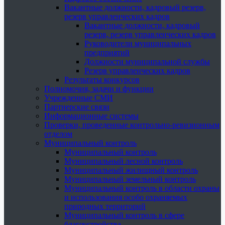
Вакантные должности, кадровый резерв,
резерв управленческих кадров
Вакантные должности, кадровый
резерв, резерв управленческих кадров
Руководители муниципальных
предприятий
Должности муниципальной службы
Резерв управленческих кадров
Результаты конкурсов
Полномочия, задачи и функции
Учрежденные СМИ
Партнерские связи
Информационные системы
Проверки, проведенные контрольно-ревизионным
отделом
Муниципальный контроль
Муниципальный контроль
Муниципальный лесной контроль
Муниципальный жилищный контроль
Муниципальный земельный контроль
Муниципальный контроль в области охраны
и использования особо охраняемых
природных территорий
Муниципальный контроль в сфере
благоустройства