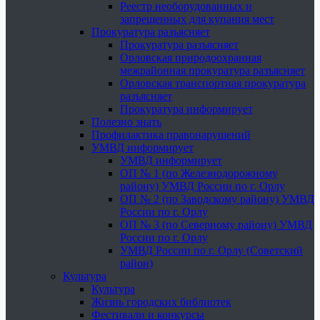
Реестр необорудованных и
запрещенных для купания мест
Прокуратура разъясняет
Прокуратура разъясняет
Орловская природоохранная
межрайонная прокуратура разъясняет
Орловская транспортная прокуратура
разъясняет
Прокуратура информирует
Полезно знать
Профилактика правонарушений
УМВД информирует
УМВД информирует
ОП № 1 (по Железнодорожному
району) УМВД России по г. Орлу
ОП № 2 (по Заводскому району) УМВД
России по г. Орлу
ОП № 3 (по Северному району) УМВД
России по г. Орлу
УМВД России по г. Орлу (Советский
район)
Культура
Культура
Жизнь городских библиотек
Фестивали и конкурсы