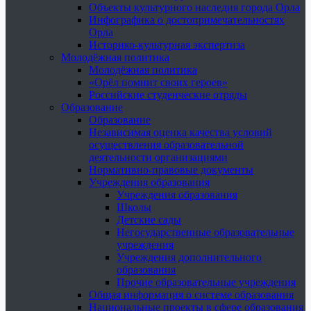
Объекты культурного наследия города Орла
Инфографика о достопримечательностях
Орла
Историко-культурная экспертиза
Молодёжная политика
Молодёжная политика
«Орёл помнит своих героев»
Российские студенческие отряды
Образование
Образование
Независимая оценка качества условий
осуществления образовательной
деятельности организациями
Нормативно-правовые документы
Учреждения образования
Учреждения образования
Школы
Детские сады
Негосударственные образовательные
учреждения
Учреждения дополнительного
образования
Прочие образовательные учреждения
Общая информация о системе образования
Национальные проекты в сфере образования