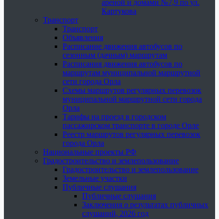
ареной и домами №7,9 по ул.
Картукова
Транспорт
Транспорт
Объявления
Расписание движения автобусов по
сезонным (дачным) маршрутам
Расписания движения автобусов по
маршрутам муниципальной маршрутной
сети города Орла
Схемы маршрутов регулярных перевозок
муниципальной маршрутной сети города
Орла
Тарифы на проезд в городском
пассажирском транспорте в городе Орле
Реестр маршрутов регулярных перевозок
города Орла
Национальные проекты РФ
Градостроительство и землепользование
Градостроительство и землепользование
Земельные участки
Публичные слушания
Публичные слушания
Заключения о результатах публичных
слушаний, 2026 год