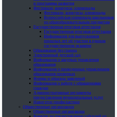
и программы развития
Фестивали, конкурсы, олимпиады
Фестивали, конкурсы, олимпиады
Всероссийская олимпиада школьников
по общеобразовательным предметам
Государственная итоговая аттестация
Государственная итоговая аттестация
Информация для выпускников
прошлых лет об участии в едином
государственном экзамене
Образование без границ
Электронный детский сад
Информация о закупках управления
образования
Информация о проведенных управлением
образования проверках
Формы и образцы заявлений
Информация о работе с обращениями
граждан
Административные регламенты
предоставления муниципальных услуг
Навигатор профилактики
Общественные организации
Общественные организации
Конкурс на предоставление субсидий из