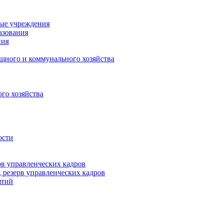
ные учреждения
азования
ния
щного и коммунального хозяйства
го хозяйства
ости
рв управленческих кадров
 резерв управленческих кадров
ятий