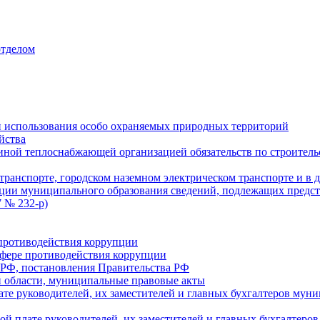
отделом
 использования особо охраняемых природных территорий
йства
ой теплоснабжающей организацией обязательств по строительс
ранспорте, городском наземном электрическом транспорте и в 
ции муниципального образования сведений, подлежащих предст
 № 232-р)
противодействия коррупции
фере противодействия коррупции
 РФ, постановления Правительства РФ
 области, муниципальные правовые акты
ате руководителей, их заместителей и главных бухгалтеров м
ой плате руководителей, их заместителей и главных бухгалте