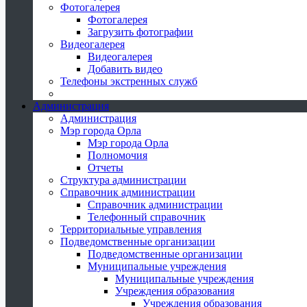
Фотогалерея
Фотогалерея
Загрузить фотографии
Видеогалерея
Видеогалерея
Добавить видео
Телефоны экстренных служб
Администрация
Администрация
Мэр города Орла
Мэр города Орла
Полномочия
Отчеты
Структура администрации
Справочник администрации
Справочник администрации
Телефонный справочник
Территориальные управления
Подведомственные организации
Подведомственные организации
Муниципальные учреждения
Муниципальные учреждения
Учреждения образования
Учреждения образования