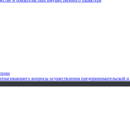
ществе и обязательствах имущественного характера
упции
 затрагивающего вопросы осуществления предпринимательской и