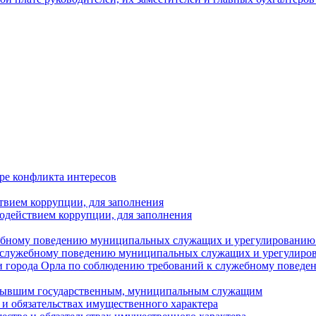
ре конфликта интересов
твием коррупции, для заполнения
одействием коррупции, для заполнения
ебному поведению муниципальных служащих и урегулированию 
 служебному поведению муниципальных служащих и урегулиро
 города Орла по соблюдению требований к служебному повед
с бывшим государственным, муниципальным служащим
е и обязательствах имущественного характера