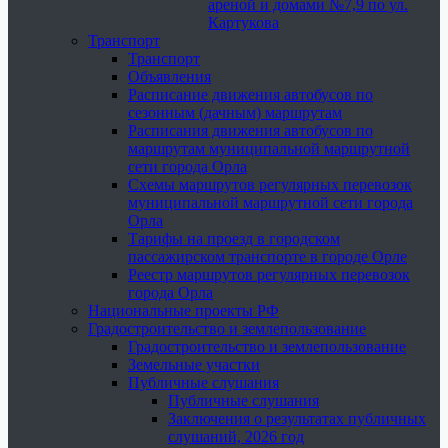
ареной и домами №7,9 по ул.
Картукова
Транспорт
Транспорт
Объявления
Расписание движения автобусов по
сезонным (дачным) маршрутам
Расписания движения автобусов по
маршрутам муниципальной маршрутной
сети города Орла
Схемы маршрутов регулярных перевозок
муниципальной маршрутной сети города
Орла
Тарифы на проезд в городском
пассажирском транспорте в городе Орле
Реестр маршрутов регулярных перевозок
города Орла
Национальные проекты РФ
Градостроительство и землепользование
Градостроительство и землепользование
Земельные участки
Публичные слушания
Публичные слушания
Заключения о результатах публичных
слушаний, 2026 год