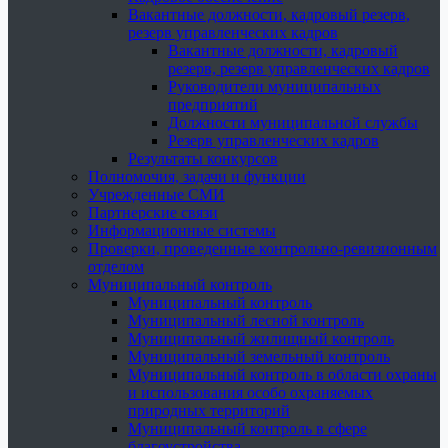
Вакантные должности, кадровый резерв,
резерв управленческих кадров
Вакантные должности, кадровый
резерв, резерв управленческих кадров
Руководители муниципальных
предприятий
Должности муниципальной службы
Резерв управленческих кадров
Результаты конкурсов
Полномочия, задачи и функции
Учрежденные СМИ
Партнерские связи
Информационные системы
Проверки, проведенные контрольно-ревизионным
отделом
Муниципальный контроль
Муниципальный контроль
Муниципальный лесной контроль
Муниципальный жилищный контроль
Муниципальный земельный контроль
Муниципальный контроль в области охраны
и использования особо охраняемых
природных территорий
Муниципальный контроль в сфере
благоустройства