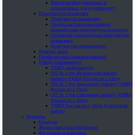
Реестр необорудованных и
запрещенных для купания мест
Прокуратура разъясняет
Прокуратура разъясняет
Орловская природоохранная
межрайонная прокуратура разъясняет
Орловская транспортная прокуратура
разъясняет
Прокуратура информирует
Полезно знать
Профилактика правонарушений
УМВД информирует
УМВД информирует
ОП № 1 (по Железнодорожному
району) УМВД России по г. Орлу
ОП № 2 (по Заводскому району) УМВД
России по г. Орлу
ОП № 3 (по Северному району) УМВД
России по г. Орлу
УМВД России по г. Орлу (Советский
район)
Культура
Культура
Жизнь городских библиотек
Фестивали и конкурсы