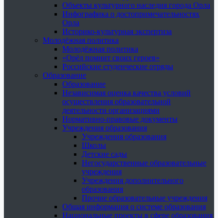
Объекты культурного наследия города Орла
Инфографика о достопримечательностях
Орла
Историко-культурная экспертиза
Молодёжная политика
Молодёжная политика
«Орёл помнит своих героев»
Российские студенческие отряды
Образование
Образование
Независимая оценка качества условий
осуществления образовательной
деятельности организациями
Нормативно-правовые документы
Учреждения образования
Учреждения образования
Школы
Детские сады
Негосударственные образовательные
учреждения
Учреждения дополнительного
образования
Прочие образовательные учреждения
Общая информация о системе образования
Национальные проекты в сфере образования