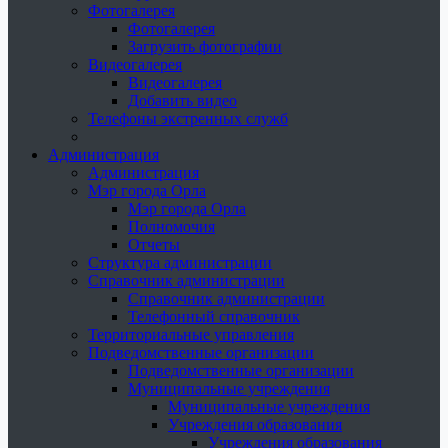
Фотогалерея
Фотогалерея
Загрузить фотографии
Видеогалерея
Видеогалерея
Добавить видео
Телефоны экстренных служб
Администрация
Администрация
Мэр города Орла
Мэр города Орла
Полномочия
Отчеты
Структура администрации
Справочник администрации
Справочник администрации
Телефонный справочник
Территориальные управления
Подведомственные организации
Подведомственные организации
Муниципальные учреждения
Муниципальные учреждения
Учреждения образования
Учреждения образования