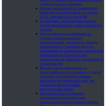
объектов в эксплуатацию.
Выдача разрешений на размещение
объектов в соответствии со статьей
39.36 Земельного кодекса РФ
Подготовка, регистрация и выдача
градостроительного плана земельного
участка
Предоставление разрешений на
условно разрешенный вид
использования участка или объекта
капитального строительства и на
отклонение от предельных параметров
разрешенного строительства,
реконструкции объектов капитального
строительства
Выдача картографического и
топографического материала, а также
сведений об исходной планово-
высотной геодезической сети для
производства топографо-
геодезических работ
Предоставление решения о
согласовании архитектурно-
градостроительного облика объекта