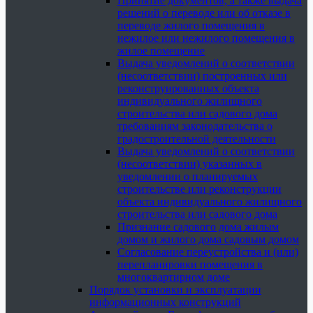
Принятие документов, а также выдача
решений о переводе или об отказе в
переводе жилого помещения в
нежилое или нежилого помещения в
жилое помещение
Выдача уведомлений о соответствии
(несоответствии) построенных или
реконструированных объекта
индивидуального жилищного
строительства или садового дома
требованиям законодательства о
градостроительной деятельности
Выдача уведомлений о соответствии
(несоответствии) указанных в
уведомлении о планируемых
строительстве или реконструкции
объекта индивидуального жилищного
строительства или садового дома
Признание садового дома жилым
домом и жилого дома садовым домом
Согласование переустройства и (или)
перепланировки помещения в
многоквартирном доме
Порядок установки и эксплуатации
информационных конструкций