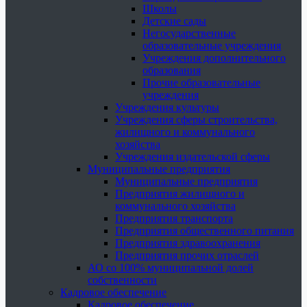
Школы
Детские сады
Негосударственные
образовательные учреждения
Учреждения дополнительного
образования
Прочие образовательные
учреждения
Учреждения культуры
Учреждения сферы строительства,
жилищного и коммунального
хозяйства
Учреждения издательской сферы
Муниципальные предприятия
Муниципальные предприятия
Предприятия жилищного и
коммунального хозяйства
Предприятия транспорта
Предприятия общественного питания
Предприятия здравоохранения
Предприятия прочих отраслей
АО со 100% муниципальной долей
собственности
Кадровое обеспечение
Кадровое обеспечение