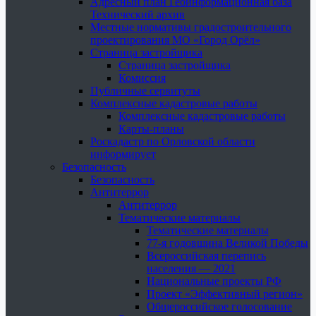
Адресный план Геоинформационная база
Технический архив
Местные нормативы градостроительного
проектирования МО «Город Орёл»
Страница застройщика
Страница застройщика
Комиссия
Публичные сервитуты
Комплексные кадастровые работы
Комплексные кадастровые работы
Карты-планы
Роскадастр по Орловской области
информирует
Безопасность
Безопасность
Антитеррор
Антитеррор
Тематические материалы
Тематические материалы
77-я годовщина Великой Победы
Всероссийская перепись
населения — 2021
Национальные проекты РФ
Проект «Эффективный регион»
Общероссийское голосование