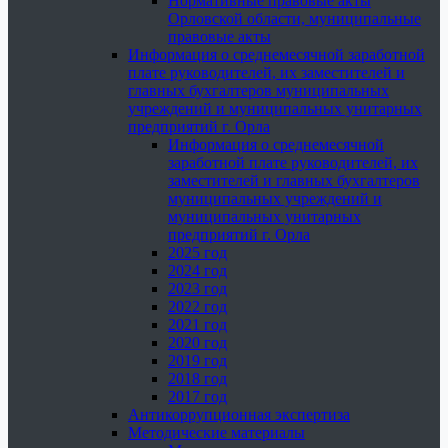
Нормативные правовые акты
Орловской области, муниципальные
правовые акты
Информация о среднемесячной заработной
плате руководителей, их заместителей и
главных бухгалтеров муниципальных
учреждений и муниципальных унитарных
предприятий г. Орла
Информация о среднемесячной
заработной плате руководителей, их
заместителей и главных бухгалтеров
муниципальных учреждений и
муниципальных унитарных
предприятий г. Орла
2025 год
2024 год
2023 год
2022 год
2021 год
2020 год
2019 год
2018 год
2017 год
Антикоррупционная экспертиза
Методические материалы