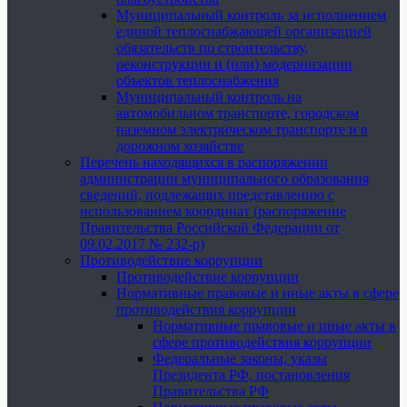
Муниципальный контроль за исполнением
единой теплоснабжающей организацией
обязательств по строительству,
реконструкции и (или) модернизации
объектов теплоснабжения
Муниципальный контроль на
автомобильном транспорте, городском
наземном электрическом транспорте и в
дорожном хозяйстве
Перечень находящихся в распоряжении
администрации муниципального образования
сведений, подлежащих представлению с
использованием координат (распоряжение
Правительства Российской Федерации от
09.02.2017 № 232-р)
Противодействие коррупции
Противодействие коррупции
Нормативные правовые и иные акты в сфере
противодействия коррупции
Нормативные правовые и иные акты в
сфере противодействия коррупции
Федеральные законы, указы
Президента РФ, постановления
Правительства РФ