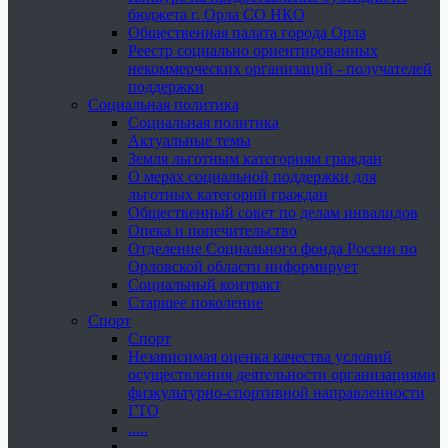
бюджета г. Орла СО НКО
Общественная палата города Орла
Реестр социально ориентированных
некоммерческих организаций - получателей
поддержки
Социальная политика
Социальная политика
Актуальные темы
Земля льготным категориям граждан
О мерах социальной поддержки для
льготных категорий граждан
Общественный совет по делам инвалидов
Опека и попечительство
Отделение Социального фонда России по
Орловской области информирует
Социальный контракт
Старшее поколение
Спорт
Спорт
Независимая оценка качества условий
осуществления деятельности организациями
физкультурно-спортивной направленности
ГТО
.....
......