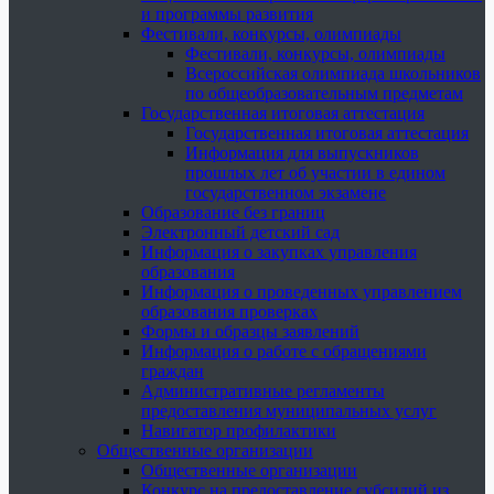
и программы развития
Фестивали, конкурсы, олимпиады
Фестивали, конкурсы, олимпиады
Всероссийская олимпиада школьников
по общеобразовательным предметам
Государственная итоговая аттестация
Государственная итоговая аттестация
Информация для выпускников
прошлых лет об участии в едином
государственном экзамене
Образование без границ
Электронный детский сад
Информация о закупках управления
образования
Информация о проведенных управлением
образования проверках
Формы и образцы заявлений
Информация о работе с обращениями
граждан
Административные регламенты
предоставления муниципальных услуг
Навигатор профилактики
Общественные организации
Общественные организации
Конкурс на предоставление субсидий из