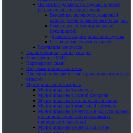
Вакантные должности, кадровый резерв,
резерв управленческих кадров
Вакантные должности, кадровый
резерв, резерв управленческих кадров
Руководители муниципальных
предприятий
Должности муниципальной службы
Резерв управленческих кадров
Результаты конкурсов
Полномочия, задачи и функции
Учрежденные СМИ
Партнерские связи
Информационные системы
Проверки, проведенные контрольно-ревизионным
отделом
Муниципальный контроль
Муниципальный контроль
Муниципальный лесной контроль
Муниципальный жилищный контроль
Муниципальный земельный контроль
Муниципальный контроль в области охраны
и использования особо охраняемых
природных территорий
Муниципальный контроль в сфере
благоустройства