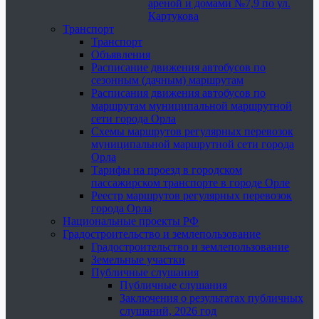
ареной и домами №7,9 по ул.
Картукова
Транспорт
Транспорт
Объявления
Расписание движения автобусов по
сезонным (дачным) маршрутам
Расписания движения автобусов по
маршрутам муниципальной маршрутной
сети города Орла
Схемы маршрутов регулярных перевозок
муниципальной маршрутной сети города
Орла
Тарифы на проезд в городском
пассажирском транспорте в городе Орле
Реестр маршрутов регулярных перевозок
города Орла
Национальные проекты РФ
Градостроительство и землепользование
Градостроительство и землепользование
Земельные участки
Публичные слушания
Публичные слушания
Заключения о результатах публичных
слушаний, 2026 год