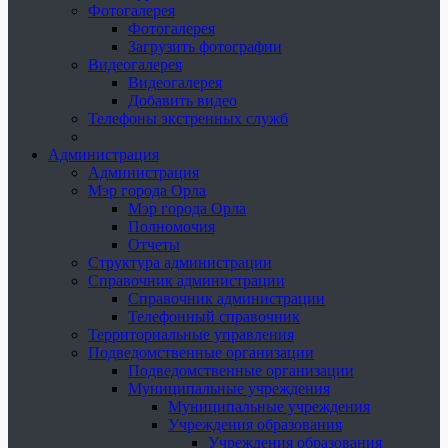
Фотогалерея
Фотогалерея
Загрузить фотографии
Видеогалерея
Видеогалерея
Добавить видео
Телефоны экстренных служб
Администрация
Администрация
Мэр города Орла
Мэр города Орла
Полномочия
Отчеты
Структура администрации
Справочник администрации
Справочник администрации
Телефонный справочник
Территориальные управления
Подведомственные организации
Подведомственные организации
Муниципальные учреждения
Муниципальные учреждения
Учреждения образования
Учреждения образования