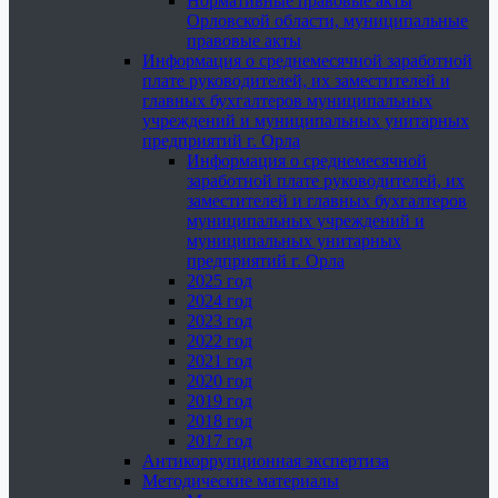
Нормативные правовые акты
Орловской области, муниципальные
правовые акты
Информация о среднемесячной заработной
плате руководителей, их заместителей и
главных бухгалтеров муниципальных
учреждений и муниципальных унитарных
предприятий г. Орла
Информация о среднемесячной
заработной плате руководителей, их
заместителей и главных бухгалтеров
муниципальных учреждений и
муниципальных унитарных
предприятий г. Орла
2025 год
2024 год
2023 год
2022 год
2021 год
2020 год
2019 год
2018 год
2017 год
Антикоррупционная экспертиза
Методические материалы