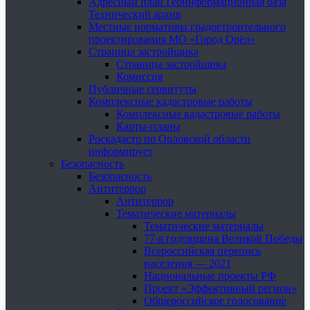
Адресный план Геоинформационная база
Технический архив
Местные нормативы градостроительного
проектирования МО «Город Орёл»
Страница застройщика
Страница застройщика
Комиссия
Публичные сервитуты
Комплексные кадастровые работы
Комплексные кадастровые работы
Карты-планы
Роскадастр по Орловской области
информирует
Безопасность
Безопасность
Антитеррор
Антитеррор
Тематические материалы
Тематические материалы
77-я годовщина Великой Победы
Всероссийская перепись
населения — 2021
Национальные проекты РФ
Проект «Эффективный регион»
Общероссийское голосование