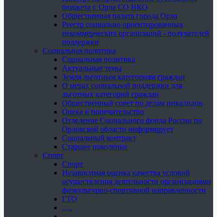
бюджета г. Орла СО НКО
Общественная палата города Орла
Реестр социально ориентированных
некоммерческих организаций - получателей
поддержки
Социальная политика
Социальная политика
Актуальные темы
Земля льготным категориям граждан
О мерах социальной поддержки для
льготных категорий граждан
Общественный совет по делам инвалидов
Опека и попечительство
Отделение Социального фонда России по
Орловской области информирует
Социальный контракт
Старшее поколение
Спорт
Спорт
Независимая оценка качества условий
осуществления деятельности организациями
физкультурно-спортивной направленности
ГТО
.....
......