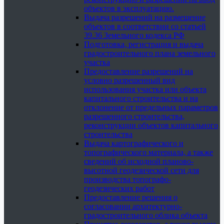
объектов в эксплуатацию.
Выдача разрешений на размещение
объектов в соответствии со статьей
39.36 Земельного кодекса РФ
Подготовка, регистрация и выдача
градостроительного плана земельного
участка
Предоставление разрешений на
условно разрешенный вид
использования участка или объекта
капитального строительства и на
отклонение от предельных параметров
разрешенного строительства,
реконструкции объектов капитального
строительства
Выдача картографического и
топографического материала, а также
сведений об исходной планово-
высотной геодезической сети для
производства топографо-
геодезических работ
Предоставление решения о
согласовании архитектурно-
градостроительного облика объекта