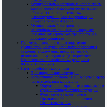
Муниципальный контроль за исполнением
единой теплоснабжающей организацией
обязательств по строительству,
реконструкции и (или) модернизации
объектов теплоснабжения
Муниципальный контроль на
автомобильном транспорте, городском
наземном электрическом транспорте и в
дорожном хозяйстве
Перечень находящихся в распоряжении
администрации муниципального образования
сведений, подлежащих представлению с
использованием координат (распоряжение
Правительства Российской Федерации от
09.02.2017 № 232-р)
Противодействие коррупции
Противодействие коррупции
Нормативные правовые и иные акты в сфере
противодействия коррупции
Нормативные правовые и иные акты в
сфере противодействия коррупции
Федеральные законы, указы
Президента РФ, постановления
Правительства РФ