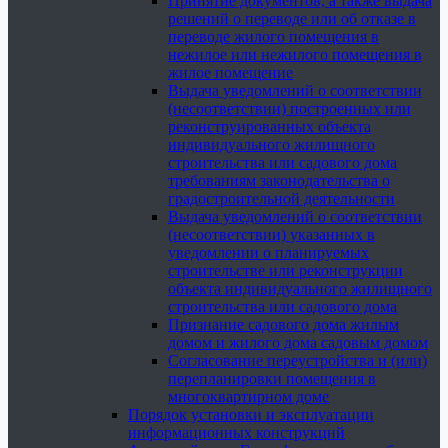
Принятие документов, а также выдача
решений о переводе или об отказе в
переводе жилого помещения в
нежилое или нежилого помещения в
жилое помещение
Выдача уведомлений о соответствии
(несоответствии) построенных или
реконструированных объекта
индивидуального жилищного
строительства или садового дома
требованиям законодательства о
градостроительной деятельности
Выдача уведомлений о соответствии
(несоответствии) указанных в
уведомлении о планируемых
строительстве или реконструкции
объекта индивидуального жилищного
строительства или садового дома
Признание садового дома жилым
домом и жилого дома садовым домом
Согласование переустройства и (или)
перепланировки помещения в
многоквартирном доме
Порядок установки и эксплуатации
информационных конструкций