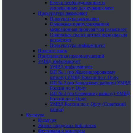
Реестр необорудованных и
запрещенных для купания мест
Прокуратура разъясняет
Прокуратура разъясняет
Орловская природоохранная
межрайонная прокуратура разъясняет
Орловская транспортная прокуратура
разъясняет
Прокуратура информирует
Полезно знать
Профилактика правонарушений
УМВД информирует
УМВД информирует
ОП № 1 (по Железнодорожному
району) УМВД России по г. Орлу
ОП № 2 (по Заводскому району) УМВД
России по г. Орлу
ОП № 3 (по Северному району) УМВД
России по г. Орлу
УМВД России по г. Орлу (Советский
район)
Культура
Культура
Жизнь городских библиотек
Фестивали и конкурсы