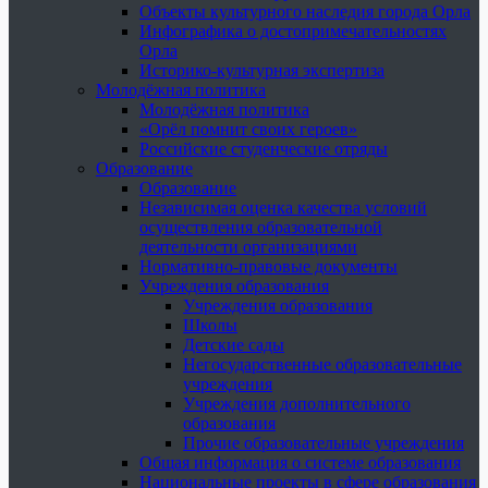
Объекты культурного наследия города Орла
Инфографика о достопримечательностях
Орла
Историко-культурная экспертиза
Молодёжная политика
Молодёжная политика
«Орёл помнит своих героев»
Российские студенческие отряды
Образование
Образование
Независимая оценка качества условий
осуществления образовательной
деятельности организациями
Нормативно-правовые документы
Учреждения образования
Учреждения образования
Школы
Детские сады
Негосударственные образовательные
учреждения
Учреждения дополнительного
образования
Прочие образовательные учреждения
Общая информация о системе образования
Национальные проекты в сфере образования