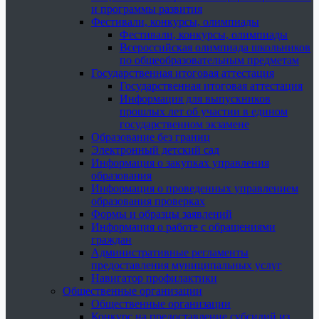
и программы развития
Фестивали, конкурсы, олимпиады
Фестивали, конкурсы, олимпиады
Всероссийская олимпиада школьников
по общеобразовательным предметам
Государственная итоговая аттестация
Государственная итоговая аттестация
Информация для выпускников
прошлых лет об участии в едином
государственном экзамене
Образование без границ
Электронный детский сад
Информация о закупках управления
образования
Информация о проведенных управлением
образования проверках
Формы и образцы заявлений
Информация о работе с обращениями
граждан
Административные регламенты
предоставления муниципальных услуг
Навигатор профилактики
Общественные организации
Общественные организации
Конкурс на предоставление субсидий из