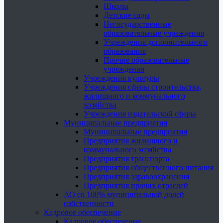
Школы
Детские сады
Негосударственные
образовательные учреждения
Учреждения дополнительного
образования
Прочие образовательные
учреждения
Учреждения культуры
Учреждения сферы строительства,
жилищного и коммунального
хозяйства
Учреждения издательской сферы
Муниципальные предприятия
Муниципальные предприятия
Предприятия жилищного и
коммунального хозяйства
Предприятия транспорта
Предприятия общественного питания
Предприятия здравоохранения
Предприятия прочих отраслей
АО со 100% муниципальной долей
собственности
Кадровое обеспечение
Кадровое обеспечение