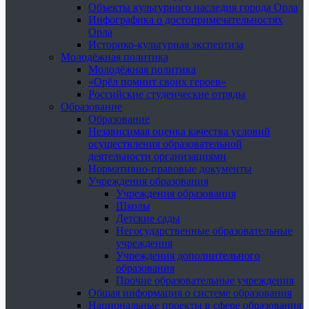
Объекты культурного наследия города Орла
Инфографика о достопримечательностях
Орла
Историко-культурная экспертиза
Молодёжная политика
Молодёжная политика
«Орёл помнит своих героев»
Российские студенческие отряды
Образование
Образование
Независимая оценка качества условий
осуществления образовательной
деятельности организациями
Нормативно-правовые документы
Учреждения образования
Учреждения образования
Школы
Детские сады
Негосударственные образовательные
учреждения
Учреждения дополнительного
образования
Прочие образовательные учреждения
Общая информация о системе образования
Национальные проекты в сфере образования