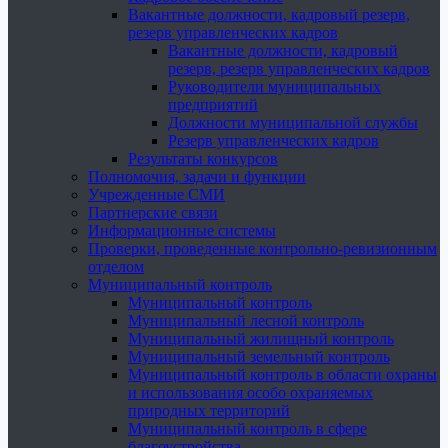
Вакантные должности, кадровый резерв,
резерв управленческих кадров
Вакантные должности, кадровый
резерв, резерв управленческих кадров
Руководители муниципальных
предприятий
Должности муниципальной службы
Резерв управленческих кадров
Результаты конкурсов
Полномочия, задачи и функции
Учрежденные СМИ
Партнерские связи
Информационные системы
Проверки, проведенные контрольно-ревизионным
отделом
Муниципальный контроль
Муниципальный контроль
Муниципальный лесной контроль
Муниципальный жилищный контроль
Муниципальный земельный контроль
Муниципальный контроль в области охраны
и использования особо охраняемых
природных территорий
Муниципальный контроль в сфере
благоустройства