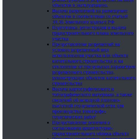
объектов в эксплуатацию.
Выдача разрешений на размещение
объектов в соответствии со статьей
39.36 Земельного кодекса РФ
Подготовка, регистрация и выдача
градостроительного плана земельного
участка
Предоставление разрешений на
условно разрешенный вид
использования участка или объекта
капитального строительства и на
отклонение от предельных параметров
разрешенного строительства,
реконструкции объектов капитального
строительства
Выдача картографического и
топографического материала, а также
сведений об исходной планово-
высотной геодезической сети для
производства топографо-
геодезических работ
Предоставление решения о
согласовании архитектурно-
градостроительного облика объекта