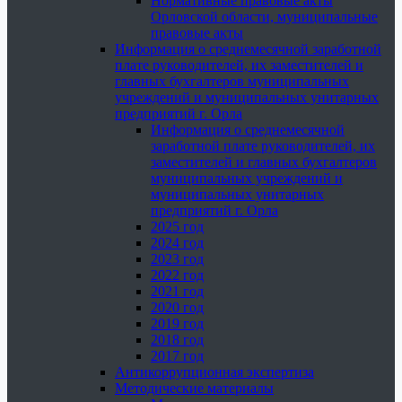
Нормативные правовые акты
Орловской области, муниципальные
правовые акты
Информация о среднемесячной заработной
плате руководителей, их заместителей и
главных бухгалтеров муниципальных
учреждений и муниципальных унитарных
предприятий г. Орла
Информация о среднемесячной
заработной плате руководителей, их
заместителей и главных бухгалтеров
муниципальных учреждений и
муниципальных унитарных
предприятий г. Орла
2025 год
2024 год
2023 год
2022 год
2021 год
2020 год
2019 год
2018 год
2017 год
Антикоррупционная экспертиза
Методические материалы