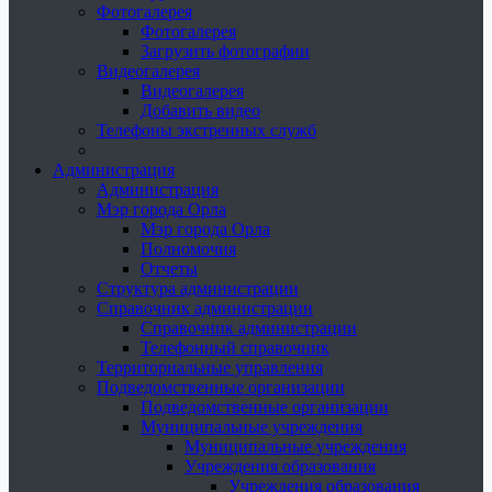
Фотогалерея
Фотогалерея
Загрузить фотографии
Видеогалерея
Видеогалерея
Добавить видео
Телефоны экстренных служб
Администрация
Администрация
Мэр города Орла
Мэр города Орла
Полномочия
Отчеты
Структура администрации
Справочник администрации
Справочник администрации
Телефонный справочник
Территориальные управления
Подведомственные организации
Подведомственные организации
Муниципальные учреждения
Муниципальные учреждения
Учреждения образования
Учреждения образования