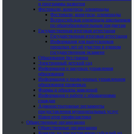
и программы развития
Фестивали, конкурсы, олимпиады
Фестивали, конкурсы, олимпиады
Всероссийская олимпиада школьников
по общеобразовательным предметам
Государственная итоговая аттестация
Государственная итоговая аттестация
Информация для выпускников
прошлых лет об участии в едином
государственном экзамене
Образование без границ
Электронный детский сад
Информация о закупках управления
образования
Информация о проведенных управлением
образования проверках
Формы и образцы заявлений
Информация о работе с обращениями
граждан
Административные регламенты
предоставления муниципальных услуг
Навигатор профилактики
Общественные организации
Общественные организации
Конкурс на предоставление субсидий из