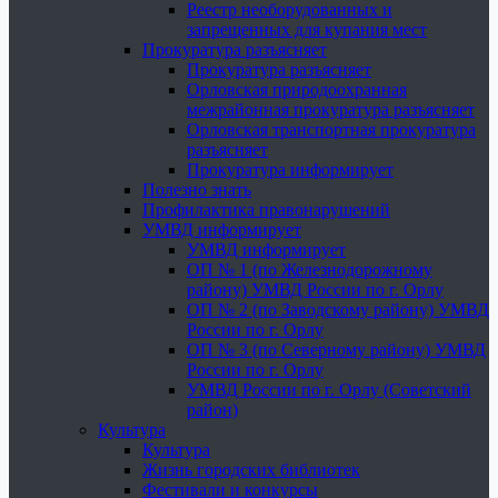
Реестр необорудованных и
запрещенных для купания мест
Прокуратура разъясняет
Прокуратура разъясняет
Орловская природоохранная
межрайонная прокуратура разъясняет
Орловская транспортная прокуратура
разъясняет
Прокуратура информирует
Полезно знать
Профилактика правонарушений
УМВД информирует
УМВД информирует
ОП № 1 (по Железнодорожному
району) УМВД России по г. Орлу
ОП № 2 (по Заводскому району) УМВД
России по г. Орлу
ОП № 3 (по Северному району) УМВД
России по г. Орлу
УМВД России по г. Орлу (Советский
район)
Культура
Культура
Жизнь городских библиотек
Фестивали и конкурсы