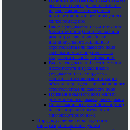
Принятие документов, а также выдача
решений о переводе или об отказе в
переводе жилого помещения в
нежилое или нежилого помещения в
жилое помещение
Выдача уведомлений о соответствии
(несоответствии) построенных или
реконструированных объекта
индивидуального жилищного
строительства или садового дома
требованиям законодательства о
градостроительной деятельности
Выдача уведомлений о соответствии
(несоответствии) указанных в
уведомлении о планируемых
строительстве или реконструкции
объекта индивидуального жилищного
строительства или садового дома
Признание садового дома жилым
домом и жилого дома садовым домом
Согласование переустройства и (или)
перепланировки помещения в
многоквартирном доме
Порядок установки и эксплуатации
информационных конструкций