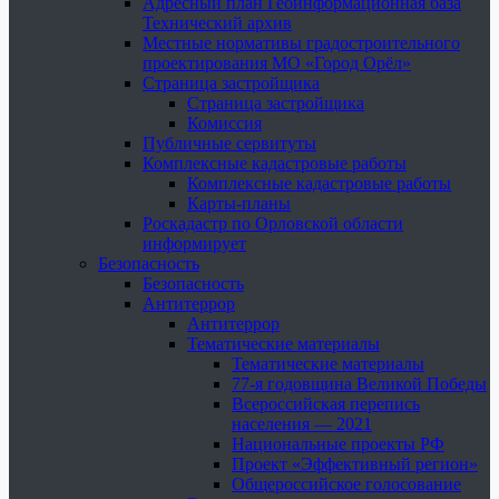
Адресный план Геоинформационная база
Технический архив
Местные нормативы градостроительного
проектирования МО «Город Орёл»
Страница застройщика
Страница застройщика
Комиссия
Публичные сервитуты
Комплексные кадастровые работы
Комплексные кадастровые работы
Карты-планы
Роскадастр по Орловской области
информирует
Безопасность
Безопасность
Антитеррор
Антитеррор
Тематические материалы
Тематические материалы
77-я годовщина Великой Победы
Всероссийская перепись
населения — 2021
Национальные проекты РФ
Проект «Эффективный регион»
Общероссийское голосование