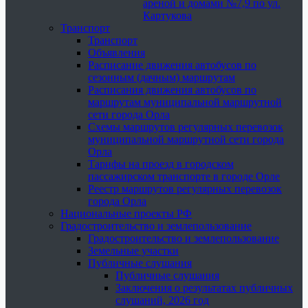
ареной и домами №7,9 по ул.
Картукова
Транспорт
Транспорт
Объявления
Расписание движения автобусов по
сезонным (дачным) маршрутам
Расписания движения автобусов по
маршрутам муниципальной маршрутной
сети города Орла
Схемы маршрутов регулярных перевозок
муниципальной маршрутной сети города
Орла
Тарифы на проезд в городском
пассажирском транспорте в городе Орле
Реестр маршрутов регулярных перевозок
города Орла
Национальные проекты РФ
Градостроительство и землепользование
Градостроительство и землепользование
Земельные участки
Публичные слушания
Публичные слушания
Заключения о результатах публичных
слушаний, 2026 год