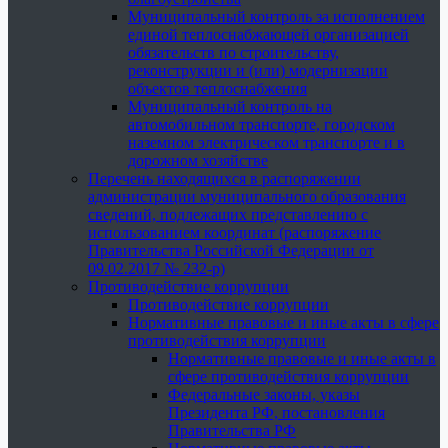
Муниципальный контроль за исполнением
единой теплоснабжающей организацией
обязательств по строительству,
реконструкции и (или) модернизации
объектов теплоснабжения
Муниципальный контроль на
автомобильном транспорте, городском
наземном электрическом транспорте и в
дорожном хозяйстве
Перечень находящихся в распоряжении
администрации муниципального образования
сведений, подлежащих представлению с
использованием координат (распоряжение
Правительства Российской Федерации от
09.02.2017 № 232-р)
Противодействие коррупции
Противодействие коррупции
Нормативные правовые и иные акты в сфере
противодействия коррупции
Нормативные правовые и иные акты в
сфере противодействия коррупции
Федеральные законы, указы
Президента РФ, постановления
Правительства РФ