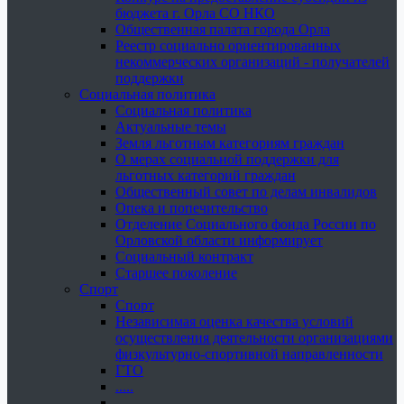
бюджета г. Орла СО НКО
Общественная палата города Орла
Реестр социально ориентированных
некоммерческих организаций - получателей
поддержки
Социальная политика
Социальная политика
Актуальные темы
Земля льготным категориям граждан
О мерах социальной поддержки для
льготных категорий граждан
Общественный совет по делам инвалидов
Опека и попечительство
Отделение Социального фонда России по
Орловской области информирует
Социальный контракт
Старшее поколение
Спорт
Спорт
Независимая оценка качества условий
осуществления деятельности организациями
физкультурно-спортивной направленности
ГТО
.....
......