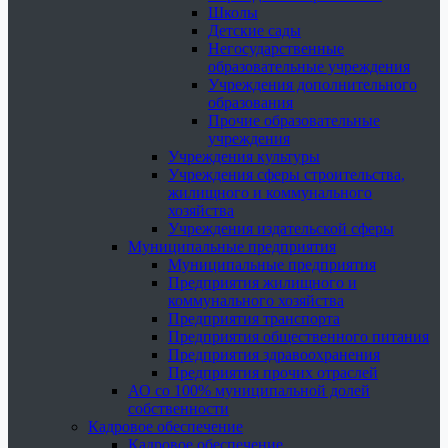
Школы
Детские сады
Негосударственные
образовательные учреждения
Учреждения дополнительного
образования
Прочие образовательные
учреждения
Учреждения культуры
Учреждения сферы строительства,
жилищного и коммунального
хозяйства
Учреждения издательской сферы
Муниципальные предприятия
Муниципальные предприятия
Предприятия жилищного и
коммунального хозяйства
Предприятия транспорта
Предприятия общественного питания
Предприятия здравоохранения
Предприятия прочих отраслей
АО со 100% муниципальной долей
собственности
Кадровое обеспечение
Кадровое обеспечение