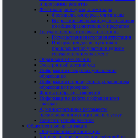
и программы развития
Фестивали, конкурсы, олимпиады
Фестивали, конкурсы, олимпиады
Всероссийская олимпиада школьников
по общеобразовательным предметам
Государственная итоговая аттестация
Государственная итоговая аттестация
Информация для выпускников
прошлых лет об участии в едином
государственном экзамене
Образование без границ
Электронный детский сад
Информация о закупках управления
образования
Информация о проведенных управлением
образования проверках
Формы и образцы заявлений
Информация о работе с обращениями
граждан
Административные регламенты
предоставления муниципальных услуг
Навигатор профилактики
Общественные организации
Общественные организации
Конкурс на предоставление субсидий из