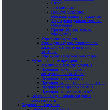
Школы
Детские сады
Негосударственные
образовательные учреждения
Учреждения дополнительного
образования
Прочие образовательные
учреждения
Учреждения культуры
Учреждения сферы строительства,
жилищного и коммунального
хозяйства
Учреждения издательской сферы
Муниципальные предприятия
Муниципальные предприятия
Предприятия жилищного и
коммунального хозяйства
Предприятия транспорта
Предприятия общественного питания
Предприятия здравоохранения
Предприятия прочих отраслей
АО со 100% муниципальной долей
собственности
Кадровое обеспечение
Кадровое обеспечение