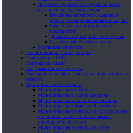
Вакантные должности, кадровый резерв,
резерв управленческих кадров
Вакантные должности, кадровый
резерв, резерв управленческих кадров
Руководители муниципальных
предприятий
Должности муниципальной службы
Резерв управленческих кадров
Результаты конкурсов
Полномочия, задачи и функции
Учрежденные СМИ
Партнерские связи
Информационные системы
Проверки, проведенные контрольно-ревизионным
отделом
Муниципальный контроль
Муниципальный контроль
Муниципальный лесной контроль
Муниципальный жилищный контроль
Муниципальный земельный контроль
Муниципальный контроль в области охраны
и использования особо охраняемых
природных территорий
Муниципальный контроль в сфере
благоустройства