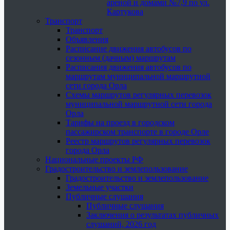
ареной и домами №7,9 по ул.
Картукова
Транспорт
Транспорт
Объявления
Расписание движения автобусов по
сезонным (дачным) маршрутам
Расписания движения автобусов по
маршрутам муниципальной маршрутной
сети города Орла
Схемы маршрутов регулярных перевозок
муниципальной маршрутной сети города
Орла
Тарифы на проезд в городском
пассажирском транспорте в городе Орле
Реестр маршрутов регулярных перевозок
города Орла
Национальные проекты РФ
Градостроительство и землепользование
Градостроительство и землепользование
Земельные участки
Публичные слушания
Публичные слушания
Заключения о результатах публичных
слушаний, 2026 год