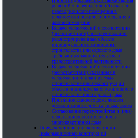
Принятие документов, а также выдача
решений о переводе или об отказе в
переводе жилого помещения в
нежилое или нежилого помещения в
жилое помещение
Выдача уведомлений о соответствии
(несоответствии) построенных или
реконструированных объекта
индивидуального жилищного
строительства или садового дома
требованиям законодательства о
градостроительной деятельности
Выдача уведомлений о соответствии
(несоответствии) указанных в
уведомлении о планируемых
строительстве или реконструкции
объекта индивидуального жилищного
строительства или садового дома
Признание садового дома жилым
домом и жилого дома садовым домом
Согласование переустройства и (или)
перепланировки помещения в
многоквартирном доме
Порядок установки и эксплуатации
информационных конструкций