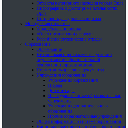
Объекты культурного наследия города Орла
Инфографика о достопримечательностях
Орла
Историко-культурная экспертиза
Молодёжная политика
Молодёжная политика
«Орёл помнит своих героев»
Российские студенческие отряды
Образование
Образование
Независимая оценка качества условий
осуществления образовательной
деятельности организациями
Нормативно-правовые документы
Учреждения образования
Учреждения образования
Школы
Детские сады
Негосударственные образовательные
учреждения
Учреждения дополнительного
образования
Прочие образовательные учреждения
Общая информация о системе образования
Национальные проекты в сфере образования