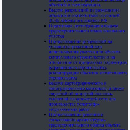
объектов в эксплуатацию.
Выдача разрешений на размещение
объектов в соответствии со статьей
39.36 Земельного кодекса РФ
Подготовка, регистрация и выдача
градостроительного плана земельного
участка
Предоставление разрешений на
условно разрешенный вид
использования участка или объекта
капитального строительства и на
отклонение от предельных параметров
разрешенного строительства,
реконструкции объектов капитального
строительства
Выдача картографического и
топографического материала, а также
сведений об исходной планово-
высотной геодезической сети для
производства топографо-
геодезических работ
Предоставление решения о
согласовании архитектурно-
градостроительного облика объекта