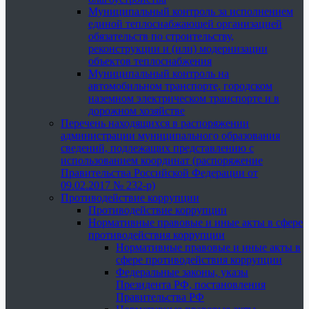
Муниципальный контроль за исполнением
единой теплоснабжающей организацией
обязательств по строительству,
реконструкции и (или) модернизации
объектов теплоснабжения
Муниципальный контроль на
автомобильном транспорте, городском
наземном электрическом транспорте и в
дорожном хозяйстве
Перечень находящихся в распоряжении
администрации муниципального образования
сведений, подлежащих представлению с
использованием координат (распоряжение
Правительства Российской Федерации от
09.02.2017 № 232-р)
Противодействие коррупции
Противодействие коррупции
Нормативные правовые и иные акты в сфере
противодействия коррупции
Нормативные правовые и иные акты в
сфере противодействия коррупции
Федеральные законы, указы
Президента РФ, постановления
Правительства РФ