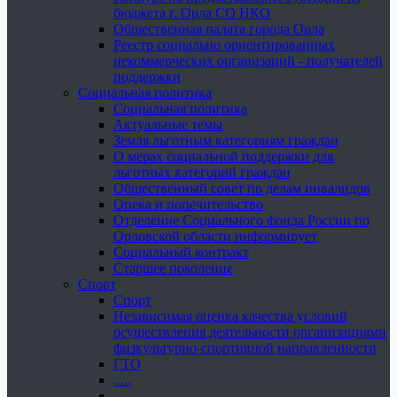
бюджета г. Орла СО НКО
Общественная палата города Орла
Реестр социально ориентированных
некоммерческих организаций - получателей
поддержки
Социальная политика
Социальная политика
Актуальные темы
Земля льготным категориям граждан
О мерах социальной поддержки для
льготных категорий граждан
Общественный совет по делам инвалидов
Опека и попечительство
Отделение Социального фонда России по
Орловской области информирует
Социальный контракт
Старшее поколение
Спорт
Спорт
Независимая оценка качества условий
осуществления деятельности организациями
физкультурно-спортивной направленности
ГТО
.....
......