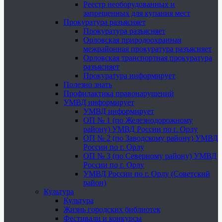
Реестр необорудованных и
запрещенных для купания мест
Прокуратура разъясняет
Прокуратура разъясняет
Орловская природоохранная
межрайонная прокуратура разъясняет
Орловская транспортная прокуратура
разъясняет
Прокуратура информирует
Полезно знать
Профилактика правонарушений
УМВД информирует
УМВД информирует
ОП № 1 (по Железнодорожному
району) УМВД России по г. Орлу
ОП № 2 (по Заводскому району) УМВД
России по г. Орлу
ОП № 3 (по Северному району) УМВД
России по г. Орлу
УМВД России по г. Орлу (Советский
район)
Культура
Культура
Жизнь городских библиотек
Фестивали и конкурсы