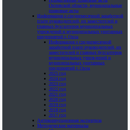
Нормативные правовые акты
Орловской области, муниципальные
правовые акты
Информация о среднемесячной заработной
плате руководителей, их заместителей и
главных бухгалтеров муниципальных
учреждений и муниципальных унитарных
предприятий г. Орла
Информация о среднемесячной
заработной плате руководителей, их
заместителей и главных бухгалтеров
муниципальных учреждений и
муниципальных унитарных
предприятий г. Орла
2025 год
2024 год
2023 год
2022 год
2021 год
2020 год
2019 год
2018 год
2017 год
Антикоррупционная экспертиза
Методические материалы