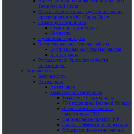
Адресный план Геоинформационная база
Технический архив
Местные нормативы градостроительного
проектирования МО «Город Орёл»
Страница застройщика
Страница застройщика
Комиссия
Публичные сервитуты
Комплексные кадастровые работы
Комплексные кадастровые работы
Карты-планы
Роскадастр по Орловской области
информирует
Безопасность
Безопасность
Антитеррор
Антитеррор
Тематические материалы
Тематические материалы
77-я годовщина Великой Победы
Всероссийская перепись
населения — 2021
Национальные проекты РФ
Проект «Эффективный регион»
Общероссийское голосование