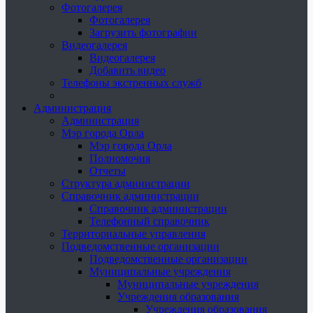
Фотогалерея
Фотогалерея
Загрузить фотографии
Видеогалерея
Видеогалерея
Добавить видео
Телефоны экстренных служб
Администрация
Администрация
Мэр города Орла
Мэр города Орла
Полномочия
Отчеты
Структура администрации
Справочник администрации
Справочник администрации
Телефонный справочник
Территориальные управления
Подведомственные организации
Подведомственные организации
Муниципальные учреждения
Муниципальные учреждения
Учреждения образования
Учреждения образования