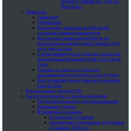
ареной и домами №7,9 по ул.
Картукова
Транспорт
Транспорт
Объявления
Расписание движения автобусов по
сезонным (дачным) маршрутам
Расписания движения автобусов по
маршрутам муниципальной маршрутной
сети города Орла
Схемы маршрутов регулярных перевозок
муниципальной маршрутной сети города
Орла
Тарифы на проезд в городском
пассажирском транспорте в городе Орле
Реестр маршрутов регулярных перевозок
города Орла
Национальные проекты РФ
Градостроительство и землепользование
Градостроительство и землепользование
Земельные участки
Публичные слушания
Публичные слушания
Заключения о результатах публичных
слушаний, 2026 год