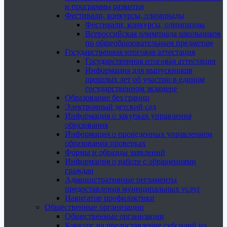
и программы развития
Фестивали, конкурсы, олимпиады
Фестивали, конкурсы, олимпиады
Всероссийская олимпиада школьников
по общеобразовательным предметам
Государственная итоговая аттестация
Государственная итоговая аттестация
Информация для выпускников
прошлых лет об участии в едином
государственном экзамене
Образование без границ
Электронный детский сад
Информация о закупках управления
образования
Информация о проведенных управлением
образования проверках
Формы и образцы заявлений
Информация о работе с обращениями
граждан
Административные регламенты
предоставления муниципальных услуг
Навигатор профилактики
Общественные организации
Общественные организации
Конкурс на предоставление субсидий из