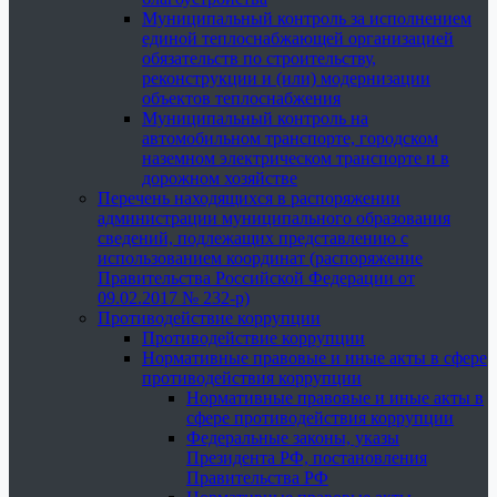
Муниципальный контроль за исполнением
единой теплоснабжающей организацией
обязательств по строительству,
реконструкции и (или) модернизации
объектов теплоснабжения
Муниципальный контроль на
автомобильном транспорте, городском
наземном электрическом транспорте и в
дорожном хозяйстве
Перечень находящихся в распоряжении
администрации муниципального образования
сведений, подлежащих представлению с
использованием координат (распоряжение
Правительства Российской Федерации от
09.02.2017 № 232-р)
Противодействие коррупции
Противодействие коррупции
Нормативные правовые и иные акты в сфере
противодействия коррупции
Нормативные правовые и иные акты в
сфере противодействия коррупции
Федеральные законы, указы
Президента РФ, постановления
Правительства РФ