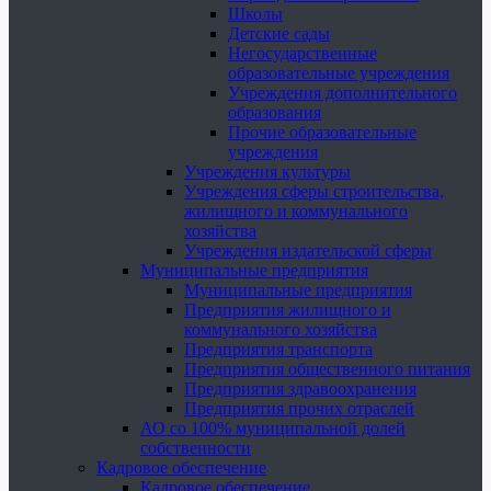
Школы
Детские сады
Негосударственные
образовательные учреждения
Учреждения дополнительного
образования
Прочие образовательные
учреждения
Учреждения культуры
Учреждения сферы строительства,
жилищного и коммунального
хозяйства
Учреждения издательской сферы
Муниципальные предприятия
Муниципальные предприятия
Предприятия жилищного и
коммунального хозяйства
Предприятия транспорта
Предприятия общественного питания
Предприятия здравоохранения
Предприятия прочих отраслей
АО со 100% муниципальной долей
собственности
Кадровое обеспечение
Кадровое обеспечение