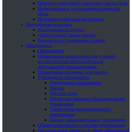
Объекты культурного наследия города Орла
Инфографика о достопримечательностях
Орла
Историко-культурная экспертиза
Молодёжная политика
Молодёжная политика
«Орёл помнит своих героев»
Российские студенческие отряды
Образование
Образование
Независимая оценка качества условий
осуществления образовательной
деятельности организациями
Нормативно-правовые документы
Учреждения образования
Учреждения образования
Школы
Детские сады
Негосударственные образовательные
учреждения
Учреждения дополнительного
образования
Прочие образовательные учреждения
Общая информация о системе образования
Национальные проекты в сфере образования