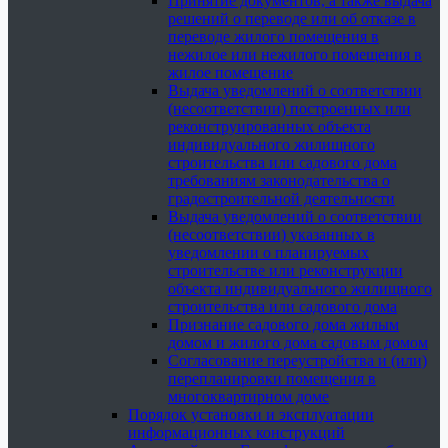
Принятие документов, а также выдача
решений о переводе или об отказе в
переводе жилого помещения в
нежилое или нежилого помещения в
жилое помещение
Выдача уведомлений о соответствии
(несоответствии) построенных или
реконструированных объекта
индивидуального жилищного
строительства или садового дома
требованиям законодательства о
градостроительной деятельности
Выдача уведомлений о соответствии
(несоответствии) указанных в
уведомлении о планируемых
строительстве или реконструкции
объекта индивидуального жилищного
строительства или садового дома
Признание садового дома жилым
домом и жилого дома садовым домом
Согласование переустройства и (или)
перепланировки помещения в
многоквартирном доме
Порядок установки и эксплуатации
информационных конструкций