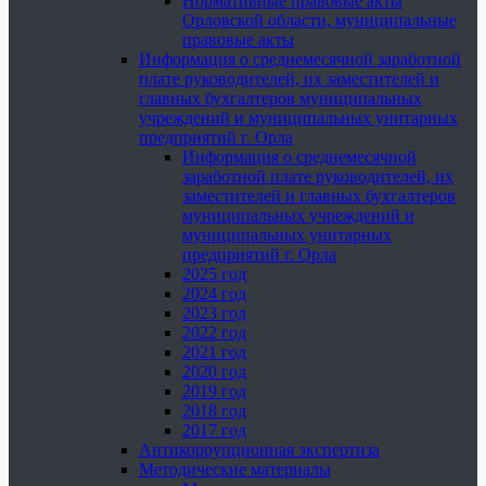
Нормативные правовые акты
Орловской области, муниципальные
правовые акты
Информация о среднемесячной заработной
плате руководителей, их заместителей и
главных бухгалтеров муниципальных
учреждений и муниципальных унитарных
предприятий г. Орла
Информация о среднемесячной
заработной плате руководителей, их
заместителей и главных бухгалтеров
муниципальных учреждений и
муниципальных унитарных
предприятий г. Орла
2025 год
2024 год
2023 год
2022 год
2021 год
2020 год
2019 год
2018 год
2017 год
Антикоррупционная экспертиза
Методические материалы