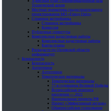
Адресный план Геоинформационная база
Технический архив
Местные нормативы градостроительного
проектирования МО «Город Орёл»
Страница застройщика
Страница застройщика
Комиссия
Публичные сервитуты
Комплексные кадастровые работы
Комплексные кадастровые работы
Карты-планы
Роскадастр по Орловской области
информирует
Безопасность
Безопасность
Антитеррор
Антитеррор
Тематические материалы
Тематические материалы
77-я годовщина Великой Победы
Всероссийская перепись
населения — 2021
Национальные проекты РФ
Проект «Эффективный регион»
Общероссийское голосование