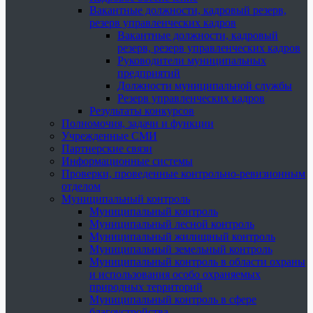
Вакантные должности, кадровый резерв,
резерв управленческих кадров
Вакантные должности, кадровый
резерв, резерв управленческих кадров
Руководители муниципальных
предприятий
Должности муниципальной службы
Резерв управленческих кадров
Результаты конкурсов
Полномочия, задачи и функции
Учрежденные СМИ
Партнерские связи
Информационные системы
Проверки, проведенные контрольно-ревизионным
отделом
Муниципальный контроль
Муниципальный контроль
Муниципальный лесной контроль
Муниципальный жилищный контроль
Муниципальный земельный контроль
Муниципальный контроль в области охраны
и использования особо охраняемых
природных территорий
Муниципальный контроль в сфере
благоустройства