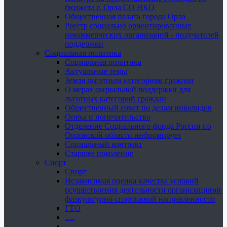
бюджета г. Орла СО НКО
Общественная палата города Орла
Реестр социально ориентированных
некоммерческих организаций - получателей
поддержки
Социальная политика
Социальная политика
Актуальные темы
Земля льготным категориям граждан
О мерах социальной поддержки для
льготных категорий граждан
Общественный совет по делам инвалидов
Опека и попечительство
Отделение Социального фонда России по
Орловской области информирует
Социальный контракт
Старшее поколение
Спорт
Спорт
Независимая оценка качества условий
осуществления деятельности организациями
физкультурно-спортивной направленности
ГТО
.....
......