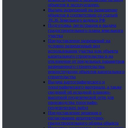
объектов в эксплуатацию.
Выдача разрешений на размещение
объектов в соответствии со статьей
39.36 Земельного кодекса РФ
Подготовка, регистрация и выдача
градостроительного плана земельного
участка
Предоставление разрешений на
условно разрешенный вид
использования участка или объекта
капитального строительства и на
отклонение от предельных параметров
разрешенного строительства,
реконструкции объектов капитального
строительства
Выдача картографического и
топографического материала, а также
сведений об исходной планово-
высотной геодезической сети для
производства топографо-
геодезических работ
Предоставление решения о
согласовании архитектурно-
градостроительного облика объекта