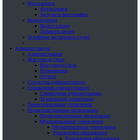
Фотогалерея
Фотогалерея
Загрузить фотографии
Видеогалерея
Видеогалерея
Добавить видео
Телефоны экстренных служб
Администрация
Администрация
Мэр города Орла
Мэр города Орла
Полномочия
Отчеты
Структура администрации
Справочник администрации
Справочник администрации
Телефонный справочник
Территориальные управления
Подведомственные организации
Подведомственные организации
Муниципальные учреждения
Муниципальные учреждения
Учреждения образования
Учреждения образования