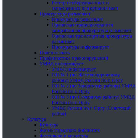
Реестр необорудованных и
запрещенных для купания мест
Прокуратура разъясняет
Прокуратура разъясняет
Орловская природоохранная
межрайонная прокуратура разъясняет
Орловская транспортная прокуратура
разъясняет
Прокуратура информирует
Полезно знать
Профилактика правонарушений
УМВД информирует
УМВД информирует
ОП № 1 (по Железнодорожному
району) УМВД России по г. Орлу
ОП № 2 (по Заводскому району) УМВД
России по г. Орлу
ОП № 3 (по Северному району) УМВД
России по г. Орлу
УМВД России по г. Орлу (Советский
район)
Культура
Культура
Жизнь городских библиотек
Фестивали и конкурсы