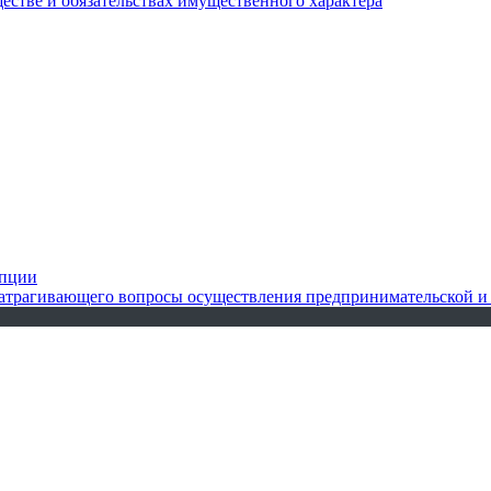
ществе и обязательствах имущественного характера
упции
 затрагивающего вопросы осуществления предпринимательской и