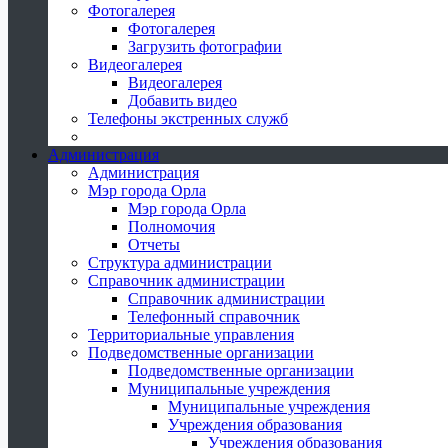
Фотогалерея
Фотогалерея
Загрузить фотографии
Видеогалерея
Видеогалерея
Добавить видео
Телефоны экстренных служб
Администрация
Администрация
Мэр города Орла
Мэр города Орла
Полномочия
Отчеты
Структура администрации
Справочник администрации
Справочник администрации
Телефонный справочник
Территориальные управления
Подведомственные организации
Подведомственные организации
Муниципальные учреждения
Муниципальные учреждения
Учреждения образования
Учреждения образования