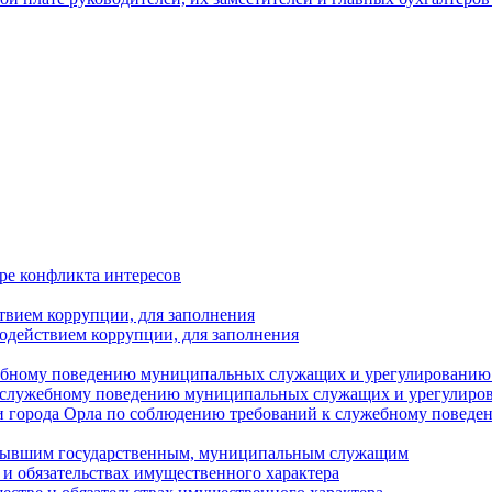
ре конфликта интересов
твием коррупции, для заполнения
одействием коррупции, для заполнения
ебному поведению муниципальных служащих и урегулированию 
 служебному поведению муниципальных служащих и урегулиро
 города Орла по соблюдению требований к служебному повед
с бывшим государственным, муниципальным служащим
е и обязательствах имущественного характера