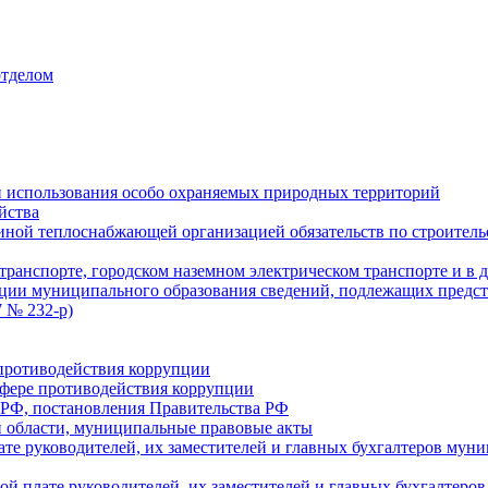
отделом
 использования особо охраняемых природных территорий
йства
ой теплоснабжающей организацией обязательств по строительс
ранспорте, городском наземном электрическом транспорте и в 
ции муниципального образования сведений, подлежащих предст
 № 232-р)
противодействия коррупции
фере противодействия коррупции
 РФ, постановления Правительства РФ
 области, муниципальные правовые акты
ате руководителей, их заместителей и главных бухгалтеров м
ой плате руководителей, их заместителей и главных бухгалте