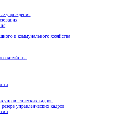
ные учреждения
азования
ния
щного и коммунального хозяйства
го хозяйства
ости
рв управленческих кадров
 резерв управленческих кадров
ятий