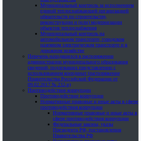
Муниципальный контроль за исполнением
единой теплоснабжающей организацией
обязательств по строительству,
реконструкции и (или) модернизации
объектов теплоснабжения
Муниципальный контроль на
автомобильном транспорте, городском
наземном электрическом транспорте и в
дорожном хозяйстве
Перечень находящихся в распоряжении
администрации муниципального образования
сведений, подлежащих представлению с
использованием координат (распоряжение
Правительства Российской Федерации от
09.02.2017 № 232-р)
Противодействие коррупции
Противодействие коррупции
Нормативные правовые и иные акты в сфере
противодействия коррупции
Нормативные правовые и иные акты в
сфере противодействия коррупции
Федеральные законы, указы
Президента РФ, постановления
Правительства РФ