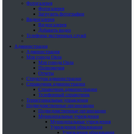
Фотогалерея
Фотогалерея
Загрузить фотографии
Видеогалерея
Видеогалерея
Добавить видео
Телефоны экстренных служб
Администрация
Администрация
Мэр города Орла
Мэр города Орла
Полномочия
Отчеты
Структура администрации
Справочник администрации
Справочник администрации
Телефонный справочник
Территориальные управления
Подведомственные организации
Подведомственные организации
Муниципальные учреждения
Муниципальные учреждения
Учреждения образования
Учреждения образования