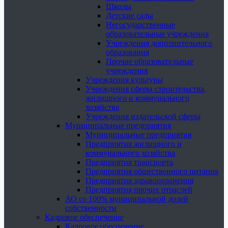
Школы
Детские сады
Негосударственные
образовательные учреждения
Учреждения дополнительного
образования
Прочие образовательные
учреждения
Учреждения культуры
Учреждения сферы строительства,
жилищного и коммунального
хозяйства
Учреждения издательской сферы
Муниципальные предприятия
Муниципальные предприятия
Предприятия жилищного и
коммунального хозяйства
Предприятия транспорта
Предприятия общественного питания
Предприятия здравоохранения
Предприятия прочих отраслей
АО со 100% муниципальной долей
собственности
Кадровое обеспечение
Кадровое обеспечение