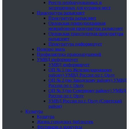
Реестр необорудованных и
запрещенных для купания мест
Прокуратура разъясняет
Прокуратура разъясняет
Орловская природоохранная
межрайонная прокуратура разъясняет
Орловская транспортная прокуратура
разъясняет
Прокуратура информирует
Полезно знать
Профилактика правонарушений
УМВД информирует
УМВД информирует
ОП № 1 (по Железнодорожному
району) УМВД России по г. Орлу
ОП № 2 (по Заводскому району) УМВД
России по г. Орлу
ОП № 3 (по Северному району) УМВД
России по г. Орлу
УМВД России по г. Орлу (Советский
район)
Культура
Культура
Жизнь городских библиотек
Фестивали и конкурсы