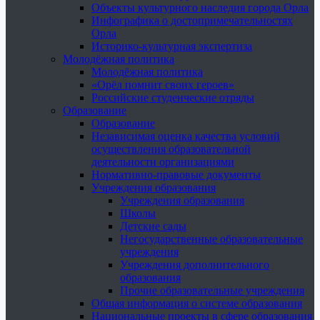
Объекты культурного наследия города Орла
Инфографика о достопримечательностях
Орла
Историко-культурная экспертиза
Молодёжная политика
Молодёжная политика
«Орёл помнит своих героев»
Российские студенческие отряды
Образование
Образование
Независимая оценка качества условий
осуществления образовательной
деятельности организациями
Нормативно-правовые документы
Учреждения образования
Учреждения образования
Школы
Детские сады
Негосударственные образовательные
учреждения
Учреждения дополнительного
образования
Прочие образовательные учреждения
Общая информация о системе образования
Национальные проекты в сфере образования