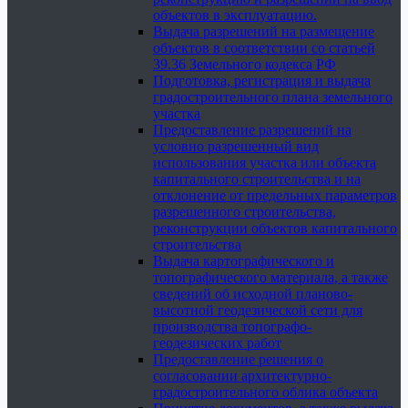
объектов в эксплуатацию.
Выдача разрешений на размещение
объектов в соответствии со статьей
39.36 Земельного кодекса РФ
Подготовка, регистрация и выдача
градостроительного плана земельного
участка
Предоставление разрешений на
условно разрешенный вид
использования участка или объекта
капитального строительства и на
отклонение от предельных параметров
разрешенного строительства,
реконструкции объектов капитального
строительства
Выдача картографического и
топографического материала, а также
сведений об исходной планово-
высотной геодезической сети для
производства топографо-
геодезических работ
Предоставление решения о
согласовании архитектурно-
градостроительного облика объекта