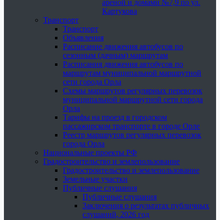
ареной и домами №7,9 по ул.
Картукова
Транспорт
Транспорт
Объявления
Расписание движения автобусов по
сезонным (дачным) маршрутам
Расписания движения автобусов по
маршрутам муниципальной маршрутной
сети города Орла
Схемы маршрутов регулярных перевозок
муниципальной маршрутной сети города
Орла
Тарифы на проезд в городском
пассажирском транспорте в городе Орле
Реестр маршрутов регулярных перевозок
города Орла
Национальные проекты РФ
Градостроительство и землепользование
Градостроительство и землепользование
Земельные участки
Публичные слушания
Публичные слушания
Заключения о результатах публичных
слушаний, 2026 год