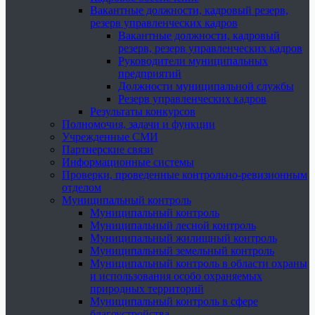
Вакантные должности, кадровый резерв,
резерв управленческих кадров
Вакантные должности, кадровый
резерв, резерв управленческих кадров
Руководители муниципальных
предприятий
Должности муниципальной службы
Резерв управленческих кадров
Результаты конкурсов
Полномочия, задачи и функции
Учрежденные СМИ
Партнерские связи
Информационные системы
Проверки, проведенные контрольно-ревизионным
отделом
Муниципальный контроль
Муниципальный контроль
Муниципальный лесной контроль
Муниципальный жилищный контроль
Муниципальный земельный контроль
Муниципальный контроль в области охраны
и использования особо охраняемых
природных территорий
Муниципальный контроль в сфере
благоустройства