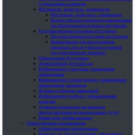
и программы развития
Фестивали, конкурсы, олимпиады
Фестивали, конкурсы, олимпиады
Всероссийская олимпиада школьников
по общеобразовательным предметам
Государственная итоговая аттестация
Государственная итоговая аттестация
Информация для выпускников
прошлых лет об участии в едином
государственном экзамене
Образование без границ
Электронный детский сад
Информация о закупках управления
образования
Информация о проведенных управлением
образования проверках
Формы и образцы заявлений
Информация о работе с обращениями
граждан
Административные регламенты
предоставления муниципальных услуг
Навигатор профилактики
Общественные организации
Общественные организации
Конкурс на предоставление субсидий из