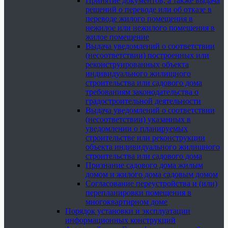
Принятие документов, а также выдача
решений о переводе или об отказе в
переводе жилого помещения в
нежилое или нежилого помещения в
жилое помещение
Выдача уведомлений о соответствии
(несоответствии) построенных или
реконструированных объекта
индивидуального жилищного
строительства или садового дома
требованиям законодательства о
градостроительной деятельности
Выдача уведомлений о соответствии
(несоответствии) указанных в
уведомлении о планируемых
строительстве или реконструкции
объекта индивидуального жилищного
строительства или садового дома
Признание садового дома жилым
домом и жилого дома садовым домом
Согласование переустройства и (или)
перепланировки помещения в
многоквартирном доме
Порядок установки и эксплуатации
информационных конструкций