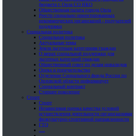
бюджета г. Орла СО НКО
Общественная палата города Орла
Реестр социально ориентированных
некоммерческих организаций - получателей
поддержки
Социальная политика
Социальная политика
Актуальные темы
Земля льготным категориям граждан
О мерах социальной поддержки для
льготных категорий граждан
Общественный совет по делам инвалидов
Опека и попечительство
Отделение Социального фонда России по
Орловской области информирует
Социальный контракт
Старшее поколение
Спорт
Спорт
Независимая оценка качества условий
осуществления деятельности организациями
физкультурно-спортивной направленности
ГТО
.....
......