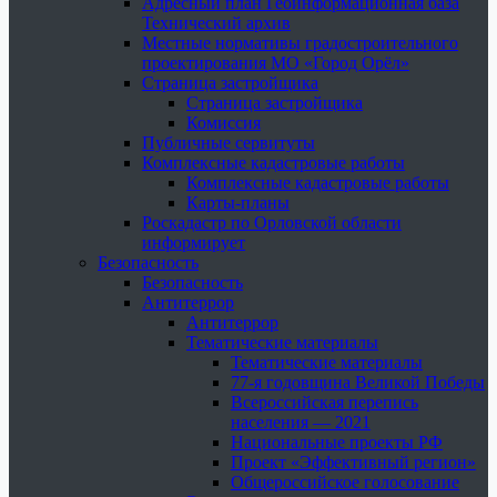
Адресный план Геоинформационная база
Технический архив
Местные нормативы градостроительного
проектирования МО «Город Орёл»
Страница застройщика
Страница застройщика
Комиссия
Публичные сервитуты
Комплексные кадастровые работы
Комплексные кадастровые работы
Карты-планы
Роскадастр по Орловской области
информирует
Безопасность
Безопасность
Антитеррор
Антитеррор
Тематические материалы
Тематические материалы
77-я годовщина Великой Победы
Всероссийская перепись
населения — 2021
Национальные проекты РФ
Проект «Эффективный регион»
Общероссийское голосование