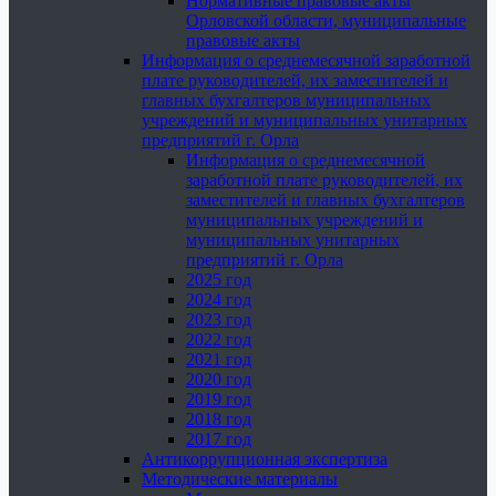
Нормативные правовые акты
Орловской области, муниципальные
правовые акты
Информация о среднемесячной заработной
плате руководителей, их заместителей и
главных бухгалтеров муниципальных
учреждений и муниципальных унитарных
предприятий г. Орла
Информация о среднемесячной
заработной плате руководителей, их
заместителей и главных бухгалтеров
муниципальных учреждений и
муниципальных унитарных
предприятий г. Орла
2025 год
2024 год
2023 год
2022 год
2021 год
2020 год
2019 год
2018 год
2017 год
Антикоррупционная экспертиза
Методические материалы