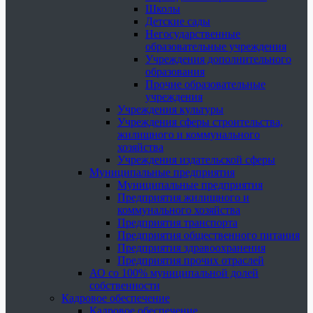
Школы
Детские сады
Негосударственные
образовательные учреждения
Учреждения дополнительного
образования
Прочие образовательные
учреждения
Учреждения культуры
Учреждения сферы строительства,
жилищного и коммунального
хозяйства
Учреждения издательской сферы
Муниципальные предприятия
Муниципальные предприятия
Предприятия жилищного и
коммунального хозяйства
Предприятия транспорта
Предприятия общественного питания
Предприятия здравоохранения
Предприятия прочих отраслей
АО со 100% муниципальной долей
собственности
Кадровое обеспечение
Кадровое обеспечение