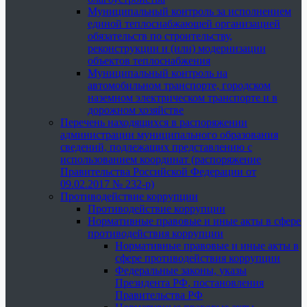
Муниципальный контроль за исполнением
единой теплоснабжающей организацией
обязательств по строительству,
реконструкции и (или) модернизации
объектов теплоснабжения
Муниципальный контроль на
автомобильном транспорте, городском
наземном электрическом транспорте и в
дорожном хозяйстве
Перечень находящихся в распоряжении
администрации муниципального образования
сведений, подлежащих представлению с
использованием координат (распоряжение
Правительства Российской Федерации от
09.02.2017 № 232-р)
Противодействие коррупции
Противодействие коррупции
Нормативные правовые и иные акты в сфере
противодействия коррупции
Нормативные правовые и иные акты в
сфере противодействия коррупции
Федеральные законы, указы
Президента РФ, постановления
Правительства РФ