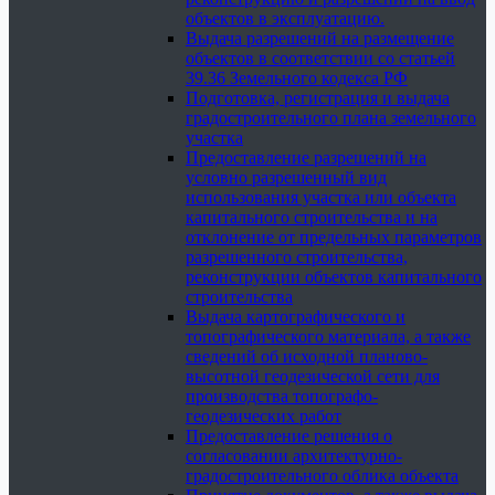
объектов в эксплуатацию.
Выдача разрешений на размещение
объектов в соответствии со статьей
39.36 Земельного кодекса РФ
Подготовка, регистрация и выдача
градостроительного плана земельного
участка
Предоставление разрешений на
условно разрешенный вид
использования участка или объекта
капитального строительства и на
отклонение от предельных параметров
разрешенного строительства,
реконструкции объектов капитального
строительства
Выдача картографического и
топографического материала, а также
сведений об исходной планово-
высотной геодезической сети для
производства топографо-
геодезических работ
Предоставление решения о
согласовании архитектурно-
градостроительного облика объекта