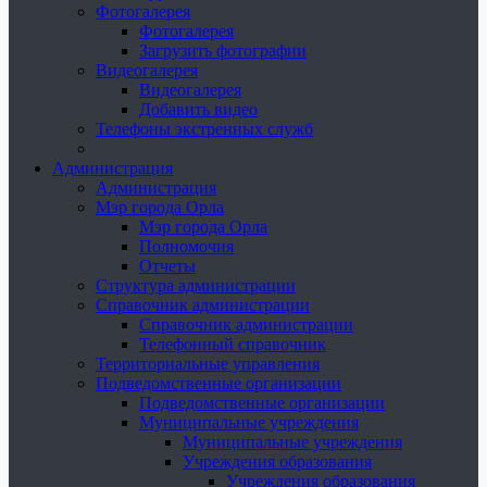
Фотогалерея
Фотогалерея
Загрузить фотографии
Видеогалерея
Видеогалерея
Добавить видео
Телефоны экстренных служб
Администрация
Администрация
Мэр города Орла
Мэр города Орла
Полномочия
Отчеты
Структура администрации
Справочник администрации
Справочник администрации
Телефонный справочник
Территориальные управления
Подведомственные организации
Подведомственные организации
Муниципальные учреждения
Муниципальные учреждения
Учреждения образования
Учреждения образования