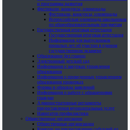
и программы развития
Фестивали, конкурсы, олимпиады
Фестивали, конкурсы, олимпиады
Всероссийская олимпиада школьников
по общеобразовательным предметам
Государственная итоговая аттестация
Государственная итоговая аттестация
Информация для выпускников
прошлых лет об участии в едином
государственном экзамене
Образование без границ
Электронный детский сад
Информация о закупках управления
образования
Информация о проведенных управлением
образования проверках
Формы и образцы заявлений
Информация о работе с обращениями
граждан
Административные регламенты
предоставления муниципальных услуг
Навигатор профилактики
Общественные организации
Общественные организации
Конкурс на предоставление субсидий из