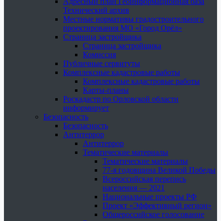
Адресный план Геоинформационная база
Технический архив
Местные нормативы градостроительного
проектирования МО «Город Орёл»
Страница застройщика
Страница застройщика
Комиссия
Публичные сервитуты
Комплексные кадастровые работы
Комплексные кадастровые работы
Карты-планы
Роскадастр по Орловской области
информирует
Безопасность
Безопасность
Антитеррор
Антитеррор
Тематические материалы
Тематические материалы
77-я годовщина Великой Победы
Всероссийская перепись
населения — 2021
Национальные проекты РФ
Проект «Эффективный регион»
Общероссийское голосование