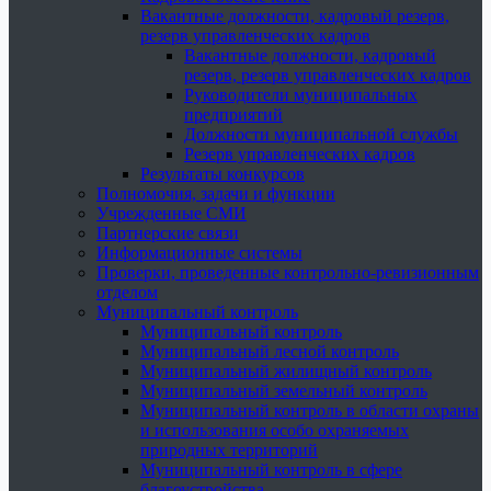
Вакантные должности, кадровый резерв,
резерв управленческих кадров
Вакантные должности, кадровый
резерв, резерв управленческих кадров
Руководители муниципальных
предприятий
Должности муниципальной службы
Резерв управленческих кадров
Результаты конкурсов
Полномочия, задачи и функции
Учрежденные СМИ
Партнерские связи
Информационные системы
Проверки, проведенные контрольно-ревизионным
отделом
Муниципальный контроль
Муниципальный контроль
Муниципальный лесной контроль
Муниципальный жилищный контроль
Муниципальный земельный контроль
Муниципальный контроль в области охраны
и использования особо охраняемых
природных территорий
Муниципальный контроль в сфере
благоустройства