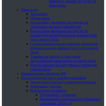
ареной и домами №7,9 по ул.
Картукова
Транспорт
Транспорт
Объявления
Расписание движения автобусов по
сезонным (дачным) маршрутам
Расписания движения автобусов по
маршрутам муниципальной маршрутной
сети города Орла
Схемы маршрутов регулярных перевозок
муниципальной маршрутной сети города
Орла
Тарифы на проезд в городском
пассажирском транспорте в городе Орле
Реестр маршрутов регулярных перевозок
города Орла
Национальные проекты РФ
Градостроительство и землепользование
Градостроительство и землепользование
Земельные участки
Публичные слушания
Публичные слушания
Заключения о результатах публичных
слушаний, 2026 год