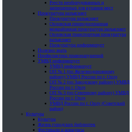
Реестр необорудованных и
запрещенных для купания мест
Прокуратура разъясняет
Прокуратура разъясняет
Орловская природоохранная
межрайонная прокуратура разъясняет
Орловская транспортная прокуратура
разъясняет
Прокуратура информирует
Полезно знать
Профилактика правонарушений
УМВД информирует
УМВД информирует
ОП № 1 (по Железнодорожному
району) УМВД России по г. Орлу
ОП № 2 (по Заводскому району) УМВД
России по г. Орлу
ОП № 3 (по Северному району) УМВД
России по г. Орлу
УМВД России по г. Орлу (Советский
район)
Культура
Культура
Жизнь городских библиотек
Фестивали и конкурсы