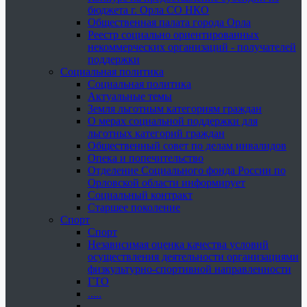
бюджета г. Орла СО НКО
Общественная палата города Орла
Реестр социально ориентированных
некоммерческих организаций - получателей
поддержки
Социальная политика
Социальная политика
Актуальные темы
Земля льготным категориям граждан
О мерах социальной поддержки для
льготных категорий граждан
Общественный совет по делам инвалидов
Опека и попечительство
Отделение Социального фонда России по
Орловской области информирует
Социальный контракт
Старшее поколение
Спорт
Спорт
Независимая оценка качества условий
осуществления деятельности организациями
физкультурно-спортивной направленности
ГТО
.....
......