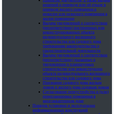
Принятие документов, а также выдача
решений о переводе или об отказе в
переводе жилого помещения в
нежилое или нежилого помещения в
жилое помещение
Выдача уведомлений о соответствии
(несоответствии) построенных или
реконструированных объекта
индивидуального жилищного
строительства или садового дома
требованиям законодательства о
градостроительной деятельности
Выдача уведомлений о соответствии
(несоответствии) указанных в
уведомлении о планируемых
строительстве или реконструкции
объекта индивидуального жилищного
строительства или садового дома
Признание садового дома жилым
домом и жилого дома садовым домом
Согласование переустройства и (или)
перепланировки помещения в
многоквартирном доме
Порядок установки и эксплуатации
информационных конструкций