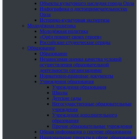
Объекты культурного наследия города Орла
Инфографика о достопримечательностях
Орла
Историко-культурная экспертиза
Молодёжная политика
Молодёжная политика
«Орёл помнит своих героев»
Российские студенческие отряды
Образование
Образование
Независимая оценка качества условий
осуществления образовательной
деятельности организациями
Нормативно-правовые документы
Учреждения образования
Учреждения образования
Школы
Детские сады
Негосударственные образовательные
учреждения
Учреждения дополнительного
образования
Прочие образовательные учреждения
Общая информация о системе образования
Национальные проекты в сфере образования