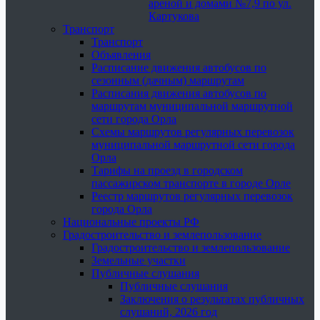
ареной и домами №7,9 по ул.
Картукова
Транспорт
Транспорт
Объявления
Расписание движения автобусов по
сезонным (дачным) маршрутам
Расписания движения автобусов по
маршрутам муниципальной маршрутной
сети города Орла
Схемы маршрутов регулярных перевозок
муниципальной маршрутной сети города
Орла
Тарифы на проезд в городском
пассажирском транспорте в городе Орле
Реестр маршрутов регулярных перевозок
города Орла
Национальные проекты РФ
Градостроительство и землепользование
Градостроительство и землепользование
Земельные участки
Публичные слушания
Публичные слушания
Заключения о результатах публичных
слушаний, 2026 год