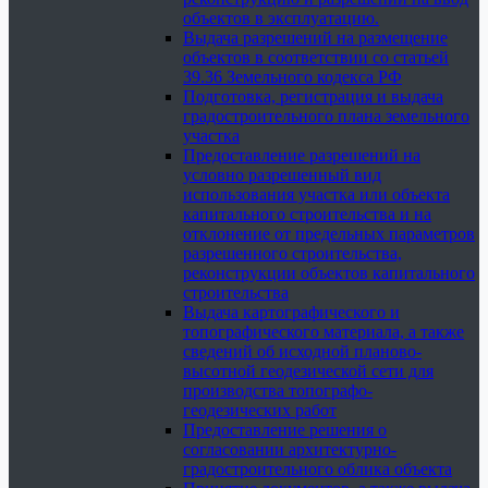
объектов в эксплуатацию.
Выдача разрешений на размещение
объектов в соответствии со статьей
39.36 Земельного кодекса РФ
Подготовка, регистрация и выдача
градостроительного плана земельного
участка
Предоставление разрешений на
условно разрешенный вид
использования участка или объекта
капитального строительства и на
отклонение от предельных параметров
разрешенного строительства,
реконструкции объектов капитального
строительства
Выдача картографического и
топографического материала, а также
сведений об исходной планово-
высотной геодезической сети для
производства топографо-
геодезических работ
Предоставление решения о
согласовании архитектурно-
градостроительного облика объекта