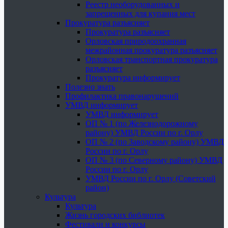
Реестр необорудованных и
запрещенных для купания мест
Прокуратура разъясняет
Прокуратура разъясняет
Орловская природоохранная
межрайонная прокуратура разъясняет
Орловская транспортная прокуратура
разъясняет
Прокуратура информирует
Полезно знать
Профилактика правонарушений
УМВД информирует
УМВД информирует
ОП № 1 (по Железнодорожному
району) УМВД России по г. Орлу
ОП № 2 (по Заводскому району) УМВД
России по г. Орлу
ОП № 3 (по Северному району) УМВД
России по г. Орлу
УМВД России по г. Орлу (Советский
район)
Культура
Культура
Жизнь городских библиотек
Фестивали и конкурсы