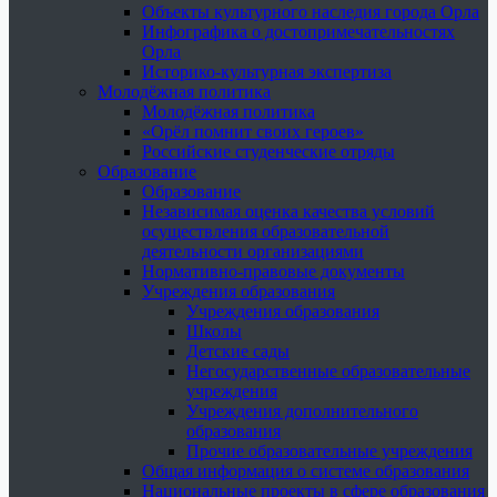
Объекты культурного наследия города Орла
Инфографика о достопримечательностях
Орла
Историко-культурная экспертиза
Молодёжная политика
Молодёжная политика
«Орёл помнит своих героев»
Российские студенческие отряды
Образование
Образование
Независимая оценка качества условий
осуществления образовательной
деятельности организациями
Нормативно-правовые документы
Учреждения образования
Учреждения образования
Школы
Детские сады
Негосударственные образовательные
учреждения
Учреждения дополнительного
образования
Прочие образовательные учреждения
Общая информация о системе образования
Национальные проекты в сфере образования