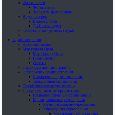
Фотогалерея
Фотогалерея
Загрузить фотографии
Видеогалерея
Видеогалерея
Добавить видео
Телефоны экстренных служб
Администрация
Администрация
Мэр города Орла
Мэр города Орла
Полномочия
Отчеты
Структура администрации
Справочник администрации
Справочник администрации
Телефонный справочник
Территориальные управления
Подведомственные организации
Подведомственные организации
Муниципальные учреждения
Муниципальные учреждения
Учреждения образования
Учреждения образования