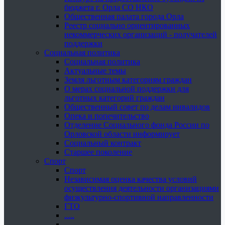
бюджета г. Орла СО НКО
Общественная палата города Орла
Реестр социально ориентированных
некоммерческих организаций - получателей
поддержки
Социальная политика
Социальная политика
Актуальные темы
Земля льготным категориям граждан
О мерах социальной поддержки для
льготных категорий граждан
Общественный совет по делам инвалидов
Опека и попечительство
Отделение Социального фонда России по
Орловской области информирует
Социальный контракт
Старшее поколение
Спорт
Спорт
Независимая оценка качества условий
осуществления деятельности организациями
физкультурно-спортивной направленности
ГТО
.....
......