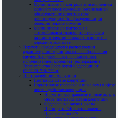
Муниципальный контроль за исполнением
единой теплоснабжающей организацией
обязательств по строительству,
реконструкции и (или) модернизации
объектов теплоснабжения
Муниципальный контроль на
автомобильном транспорте, городском
наземном электрическом транспорте и в
дорожном хозяйстве
Перечень находящихся в распоряжении
администрации муниципального образования
сведений, подлежащих представлению с
использованием координат (распоряжение
Правительства Российской Федерации от
09.02.2017 № 232-р)
Противодействие коррупции
Противодействие коррупции
Нормативные правовые и иные акты в сфере
противодействия коррупции
Нормативные правовые и иные акты в
сфере противодействия коррупции
Федеральные законы, указы
Президента РФ, постановления
Правительства РФ