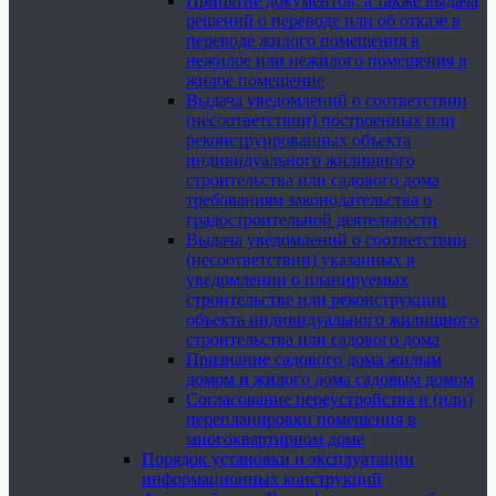
Принятие документов, а также выдача
решений о переводе или об отказе в
переводе жилого помещения в
нежилое или нежилого помещения в
жилое помещение
Выдача уведомлений о соответствии
(несоответствии) построенных или
реконструированных объекта
индивидуального жилищного
строительства или садового дома
требованиям законодательства о
градостроительной деятельности
Выдача уведомлений о соответствии
(несоответствии) указанных в
уведомлении о планируемых
строительстве или реконструкции
объекта индивидуального жилищного
строительства или садового дома
Признание садового дома жилым
домом и жилого дома садовым домом
Согласование переустройства и (или)
перепланировки помещения в
многоквартирном доме
Порядок установки и эксплуатации
информационных конструкций