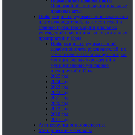
Нормативные правовые акты
Орловской области, муниципальные
правовые акты
Информация о среднемесячной заработной
плате руководителей, их заместителей и
главных бухгалтеров муниципальных
учреждений и муниципальных унитарных
предприятий г. Орла
Информация о среднемесячной
заработной плате руководителей, их
заместителей и главных бухгалтеров
муниципальных учреждений и
муниципальных унитарных
предприятий г. Орла
2025 год
2024 год
2023 год
2022 год
2021 год
2020 год
2019 год
2018 год
2017 год
Антикоррупционная экспертиза
Методические материалы