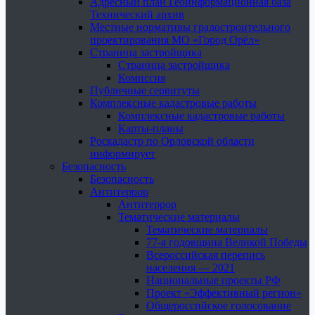
Адресный план Геоинформационная база
Технический архив
Местные нормативы градостроительного
проектирования МО «Город Орёл»
Страница застройщика
Страница застройщика
Комиссия
Публичные сервитуты
Комплексные кадастровые работы
Комплексные кадастровые работы
Карты-планы
Роскадастр по Орловской области
информирует
Безопасность
Безопасность
Антитеррор
Антитеррор
Тематические материалы
Тематические материалы
77-я годовщина Великой Победы
Всероссийская перепись
населения — 2021
Национальные проекты РФ
Проект «Эффективный регион»
Общероссийское голосование