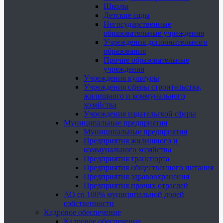
Школы
Детские сады
Негосударственные
образовательные учреждения
Учреждения дополнительного
образования
Прочие образовательные
учреждения
Учреждения культуры
Учреждения сферы строительства,
жилищного и коммунального
хозяйства
Учреждения издательской сферы
Муниципальные предприятия
Муниципальные предприятия
Предприятия жилищного и
коммунального хозяйства
Предприятия транспорта
Предприятия общественного питания
Предприятия здравоохранения
Предприятия прочих отраслей
АО со 100% муниципальной долей
собственности
Кадровое обеспечение
Кадровое обеспечение