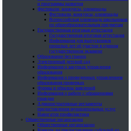
и программы развития
Фестивали, конкурсы, олимпиады
Фестивали, конкурсы, олимпиады
Всероссийская олимпиада школьников
по общеобразовательным предметам
Государственная итоговая аттестация
Государственная итоговая аттестация
Информация для выпускников
прошлых лет об участии в едином
государственном экзамене
Образование без границ
Электронный детский сад
Информация о закупках управления
образования
Информация о проведенных управлением
образования проверках
Формы и образцы заявлений
Информация о работе с обращениями
граждан
Административные регламенты
предоставления муниципальных услуг
Навигатор профилактики
Общественные организации
Общественные организации
Конкурс на предоставление субсидий из