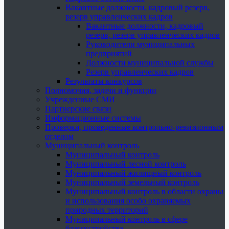
Вакантные должности, кадровый резерв,
резерв управленческих кадров
Вакантные должности, кадровый
резерв, резерв управленческих кадров
Руководители муниципальных
предприятий
Должности муниципальной службы
Резерв управленческих кадров
Результаты конкурсов
Полномочия, задачи и функции
Учрежденные СМИ
Партнерские связи
Информационные системы
Проверки, проведенные контрольно-ревизионным
отделом
Муниципальный контроль
Муниципальный контроль
Муниципальный лесной контроль
Муниципальный жилищный контроль
Муниципальный земельный контроль
Муниципальный контроль в области охраны
и использования особо охраняемых
природных территорий
Муниципальный контроль в сфере
благоустройства