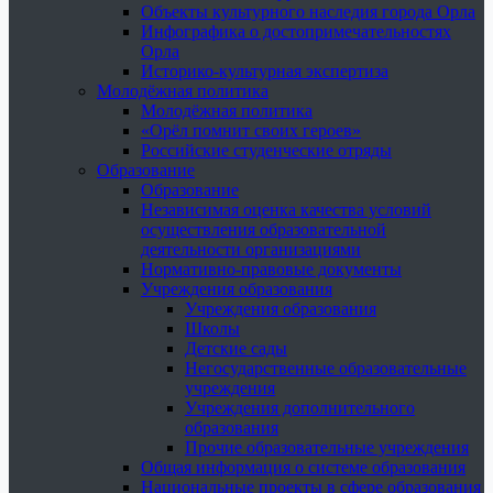
Объекты культурного наследия города Орла
Инфографика о достопримечательностях
Орла
Историко-культурная экспертиза
Молодёжная политика
Молодёжная политика
«Орёл помнит своих героев»
Российские студенческие отряды
Образование
Образование
Независимая оценка качества условий
осуществления образовательной
деятельности организациями
Нормативно-правовые документы
Учреждения образования
Учреждения образования
Школы
Детские сады
Негосударственные образовательные
учреждения
Учреждения дополнительного
образования
Прочие образовательные учреждения
Общая информация о системе образования
Национальные проекты в сфере образования