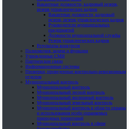
Вакантные должности, кадровый резерв,
резерв управленческих кадров
Вакантные должности, кадровый
резерв, резерв управленческих кадров
Руководители муниципальных
предприятий
Должности муниципальной службы
Резерв управленческих кадров
Результаты конкурсов
Полномочия, задачи и функции
Учрежденные СМИ
Партнерские связи
Информационные системы
Проверки, проведенные контрольно-ревизионным
отделом
Муниципальный контроль
Муниципальный контроль
Муниципальный лесной контроль
Муниципальный жилищный контроль
Муниципальный земельный контроль
Муниципальный контроль в области охраны
и использования особо охраняемых
природных территорий
Муниципальный контроль в сфере
благоустройства