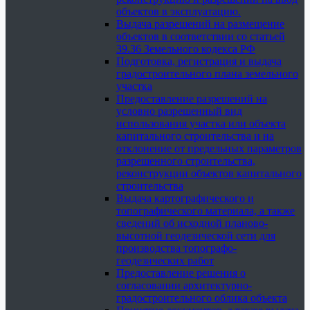
объектов в эксплуатацию.
Выдача разрешений на размещение
объектов в соответствии со статьей
39.36 Земельного кодекса РФ
Подготовка, регистрация и выдача
градостроительного плана земельного
участка
Предоставление разрешений на
условно разрешенный вид
использования участка или объекта
капитального строительства и на
отклонение от предельных параметров
разрешенного строительства,
реконструкции объектов капитального
строительства
Выдача картографического и
топографического материала, а также
сведений об исходной планово-
высотной геодезической сети для
производства топографо-
геодезических работ
Предоставление решения о
согласовании архитектурно-
градостроительного облика объекта