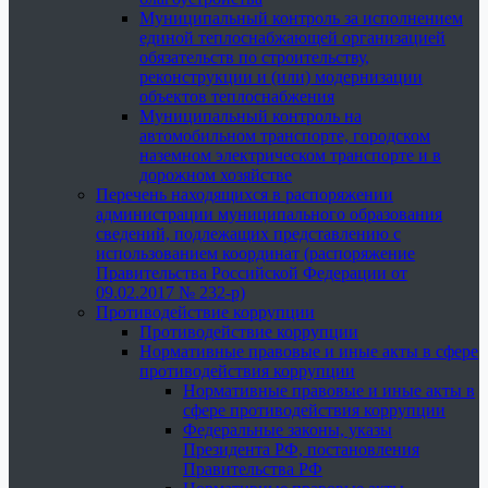
Муниципальный контроль за исполнением
единой теплоснабжающей организацией
обязательств по строительству,
реконструкции и (или) модернизации
объектов теплоснабжения
Муниципальный контроль на
автомобильном транспорте, городском
наземном электрическом транспорте и в
дорожном хозяйстве
Перечень находящихся в распоряжении
администрации муниципального образования
сведений, подлежащих представлению с
использованием координат (распоряжение
Правительства Российской Федерации от
09.02.2017 № 232-р)
Противодействие коррупции
Противодействие коррупции
Нормативные правовые и иные акты в сфере
противодействия коррупции
Нормативные правовые и иные акты в
сфере противодействия коррупции
Федеральные законы, указы
Президента РФ, постановления
Правительства РФ