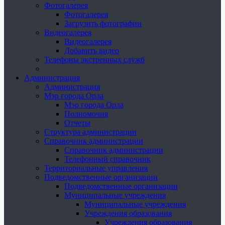
Фотогалерея
Фотогалерея
Загрузить фотографии
Видеогалерея
Видеогалерея
Добавить видео
Телефоны экстренных служб
Администрация
Администрация
Мэр города Орла
Мэр города Орла
Полномочия
Отчеты
Структура администрации
Справочник администрации
Справочник администрации
Телефонный справочник
Территориальные управления
Подведомственные организации
Подведомственные организации
Муниципальные учреждения
Муниципальные учреждения
Учреждения образования
Учреждения образования