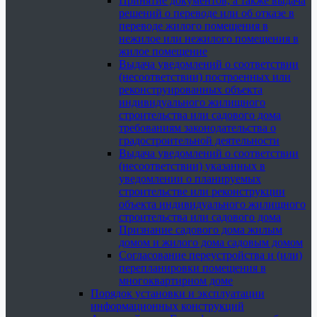
Принятие документов, а также выдача
решений о переводе или об отказе в
переводе жилого помещения в
нежилое или нежилого помещения в
жилое помещение
Выдача уведомлений о соответствии
(несоответствии) построенных или
реконструированных объекта
индивидуального жилищного
строительства или садового дома
требованиям законодательства о
градостроительной деятельности
Выдача уведомлений о соответствии
(несоответствии) указанных в
уведомлении о планируемых
строительстве или реконструкции
объекта индивидуального жилищного
строительства или садового дома
Признание садового дома жилым
домом и жилого дома садовым домом
Согласование переустройства и (или)
перепланировки помещения в
многоквартирном доме
Порядок установки и эксплуатации
информационных конструкций