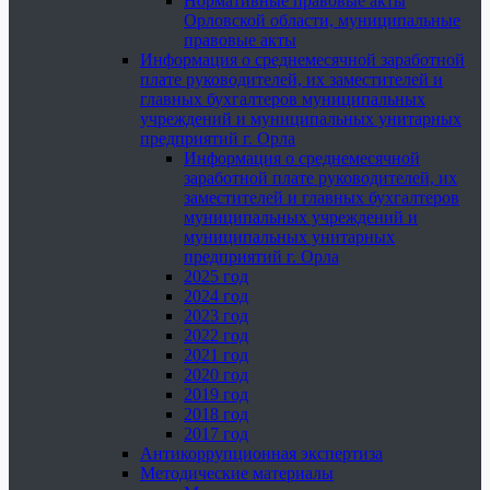
Нормативные правовые акты
Орловской области, муниципальные
правовые акты
Информация о среднемесячной заработной
плате руководителей, их заместителей и
главных бухгалтеров муниципальных
учреждений и муниципальных унитарных
предприятий г. Орла
Информация о среднемесячной
заработной плате руководителей, их
заместителей и главных бухгалтеров
муниципальных учреждений и
муниципальных унитарных
предприятий г. Орла
2025 год
2024 год
2023 год
2022 год
2021 год
2020 год
2019 год
2018 год
2017 год
Антикоррупционная экспертиза
Методические материалы