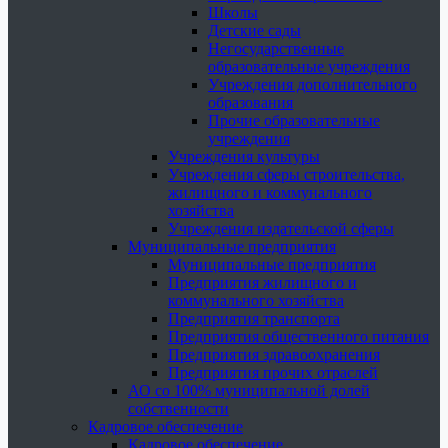
Школы
Детские сады
Негосударственные
образовательные учреждения
Учреждения дополнительного
образования
Прочие образовательные
учреждения
Учреждения культуры
Учреждения сферы строительства,
жилищного и коммунального
хозяйства
Учреждения издательской сферы
Муниципальные предприятия
Муниципальные предприятия
Предприятия жилищного и
коммунального хозяйства
Предприятия транспорта
Предприятия общественного питания
Предприятия здравоохранения
Предприятия прочих отраслей
АО со 100% муниципальной долей
собственности
Кадровое обеспечение
Кадровое обеспечение