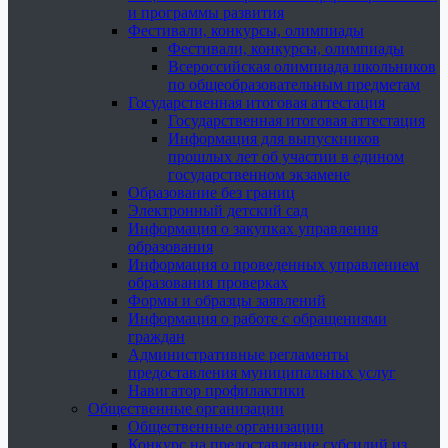
и программы развития
Фестивали, конкурсы, олимпиады
Фестивали, конкурсы, олимпиады
Всероссийская олимпиада школьников
по общеобразовательным предметам
Государственная итоговая аттестация
Государственная итоговая аттестация
Информация для выпускников
прошлых лет об участии в едином
государственном экзамене
Образование без границ
Электронный детский сад
Информация о закупках управления
образования
Информация о проведенных управлением
образования проверках
Формы и образцы заявлений
Информация о работе с обращениями
граждан
Административные регламенты
предоставления муниципальных услуг
Навигатор профилактики
Общественные организации
Общественные организации
Конкурс на предоставление субсидий из