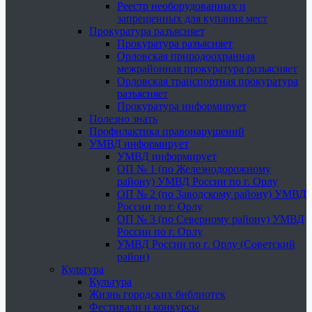
Реестр необорудованных и
запрещенных для купания мест
Прокуратура разъясняет
Прокуратура разъясняет
Орловская природоохранная
межрайонная прокуратура разъясняет
Орловская транспортная прокуратура
разъясняет
Прокуратура информирует
Полезно знать
Профилактика правонарушений
УМВД информирует
УМВД информирует
ОП № 1 (по Железнодорожному
району) УМВД России по г. Орлу
ОП № 2 (по Заводскому району) УМВД
России по г. Орлу
ОП № 3 (по Северному району) УМВД
России по г. Орлу
УМВД России по г. Орлу (Советский
район)
Культура
Культура
Жизнь городских библиотек
Фестивали и конкурсы