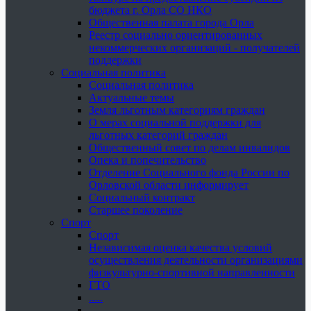
бюджета г. Орла СО НКО
Общественная палата города Орла
Реестр социально ориентированных
некоммерческих организаций - получателей
поддержки
Социальная политика
Социальная политика
Актуальные темы
Земля льготным категориям граждан
О мерах социальной поддержки для
льготных категорий граждан
Общественный совет по делам инвалидов
Опека и попечительство
Отделение Социального фонда России по
Орловской области информирует
Социальный контракт
Старшее поколение
Спорт
Спорт
Независимая оценка качества условий
осуществления деятельности организациями
физкультурно-спортивной направленности
ГТО
.....
......