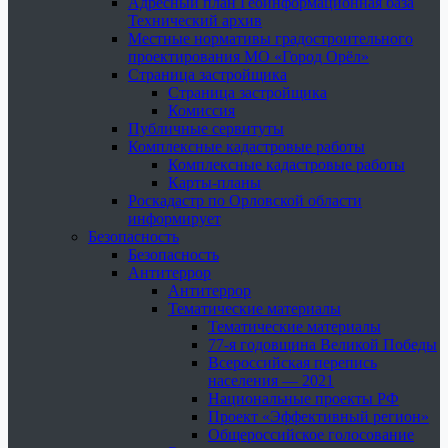
Адресный план Геоинформационная база
Технический архив
Местные нормативы градостроительного
проектирования МО «Город Орёл»
Страница застройщика
Страница застройщика
Комиссия
Публичные сервитуты
Комплексные кадастровые работы
Комплексные кадастровые работы
Карты-планы
Роскадастр по Орловской области
информирует
Безопасность
Безопасность
Антитеррор
Антитеррор
Тематические материалы
Тематические материалы
77-я годовщина Великой Победы
Всероссийская перепись
населения — 2021
Национальные проекты РФ
Проект «Эффективный регион»
Общероссийское голосование