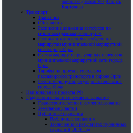
ареной и домами №7,9 по ул.
Картукова
Транспорт
Транспорт
Объявления
Расписание движения автобусов по
сезонным (дачным) маршрутам
Расписания движения автобусов по
маршрутам муниципальной маршрутной
сети города Орла
Схемы маршрутов регулярных перевозок
муниципальной маршрутной сети города
Орла
Тарифы на проезд в городском
пассажирском транспорте в городе Орле
Реестр маршрутов регулярных перевозок
города Орла
Национальные проекты РФ
Градостроительство и землепользование
Градостроительство и землепользование
Земельные участки
Публичные слушания
Публичные слушания
Заключения о результатах публичных
слушаний, 2026 год