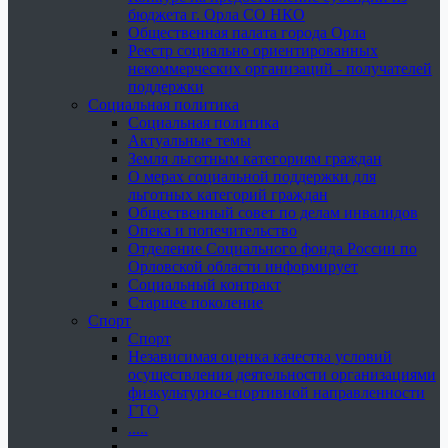
бюджета г. Орла СО НКО
Общественная палата города Орла
Реестр социально ориентированных
некоммерческих организаций - получателей
поддержки
Социальная политика
Социальная политика
Актуальные темы
Земля льготным категориям граждан
О мерах социальной поддержки для
льготных категорий граждан
Общественный совет по делам инвалидов
Опека и попечительство
Отделение Социального фонда России по
Орловской области информирует
Социальный контракт
Старшее поколение
Спорт
Спорт
Независимая оценка качества условий
осуществления деятельности организациями
физкультурно-спортивной направленности
ГТО
.....
......