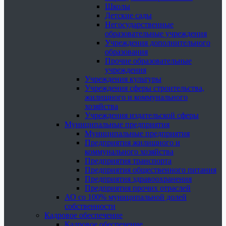
Школы
Детские сады
Негосударственные
образовательные учреждения
Учреждения дополнительного
образования
Прочие образовательные
учреждения
Учреждения культуры
Учреждения сферы строительства,
жилищного и коммунального
хозяйства
Учреждения издательской сферы
Муниципальные предприятия
Муниципальные предприятия
Предприятия жилищного и
коммунального хозяйства
Предприятия транспорта
Предприятия общественного питания
Предприятия здравоохранения
Предприятия прочих отраслей
АО со 100% муниципальной долей
собственности
Кадровое обеспечение
Кадровое обеспечение