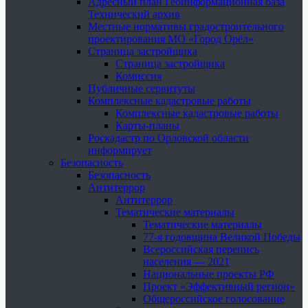
Адресный план Геоинформационная база
Технический архив
Местные нормативы градостроительного
проектирования МО «Город Орёл»
Страница застройщика
Страница застройщика
Комиссия
Публичные сервитуты
Комплексные кадастровые работы
Комплексные кадастровые работы
Карты-планы
Роскадастр по Орловской области
информирует
Безопасность
Безопасность
Антитеррор
Антитеррор
Тематические материалы
Тематические материалы
77-я годовщина Великой Победы
Всероссийская перепись
населения — 2021
Национальные проекты РФ
Проект «Эффективный регион»
Общероссийское голосование