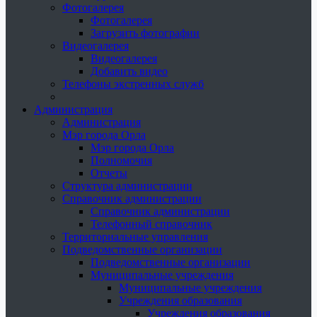
Фотогалерея
Фотогалерея
Загрузить фотографии
Видеогалерея
Видеогалерея
Добавить видео
Телефоны экстренных служб
Администрация
Администрация
Мэр города Орла
Мэр города Орла
Полномочия
Отчеты
Структура администрации
Справочник администрации
Справочник администрации
Телефонный справочник
Территориальные управления
Подведомственные организации
Подведомственные организации
Муниципальные учреждения
Муниципальные учреждения
Учреждения образования
Учреждения образования