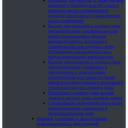
Принятие документов, а также выдача
решений о переводе или об отказе в
переводе жилого помещения в
нежилое или нежилого помещения в
жилое помещение
Выдача уведомлений о соответствии
(несоответствии) построенных или
реконструированных объекта
индивидуального жилищного
строительства или садового дома
требованиям законодательства о
градостроительной деятельности
Выдача уведомлений о соответствии
(несоответствии) указанных в
уведомлении о планируемых
строительстве или реконструкции
объекта индивидуального жилищного
строительства или садового дома
Признание садового дома жилым
домом и жилого дома садовым домом
Согласование переустройства и (или)
перепланировки помещения в
многоквартирном доме
Порядок установки и эксплуатации
информационных конструкций