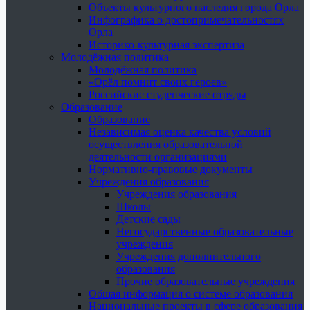
Объекты культурного наследия города Орла
Инфографика о достопримечательностях
Орла
Историко-культурная экспертиза
Молодёжная политика
Молодёжная политика
«Орёл помнит своих героев»
Российские студенческие отряды
Образование
Образование
Независимая оценка качества условий
осуществления образовательной
деятельности организациями
Нормативно-правовые документы
Учреждения образования
Учреждения образования
Школы
Детские сады
Негосударственные образовательные
учреждения
Учреждения дополнительного
образования
Прочие образовательные учреждения
Общая информация о системе образования
Национальные проекты в сфере образования