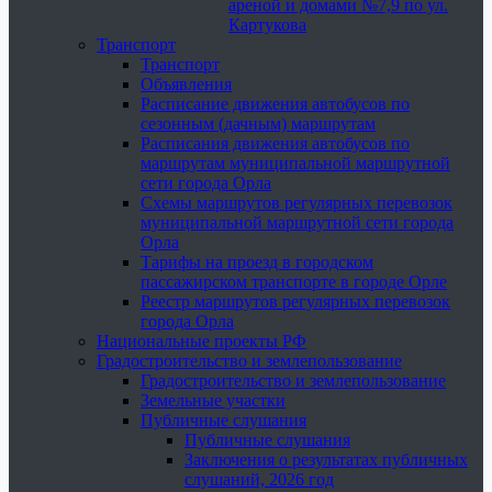
ареной и домами №7,9 по ул.
Картукова
Транспорт
Транспорт
Объявления
Расписание движения автобусов по
сезонным (дачным) маршрутам
Расписания движения автобусов по
маршрутам муниципальной маршрутной
сети города Орла
Схемы маршрутов регулярных перевозок
муниципальной маршрутной сети города
Орла
Тарифы на проезд в городском
пассажирском транспорте в городе Орле
Реестр маршрутов регулярных перевозок
города Орла
Национальные проекты РФ
Градостроительство и землепользование
Градостроительство и землепользование
Земельные участки
Публичные слушания
Публичные слушания
Заключения о результатах публичных
слушаний, 2026 год