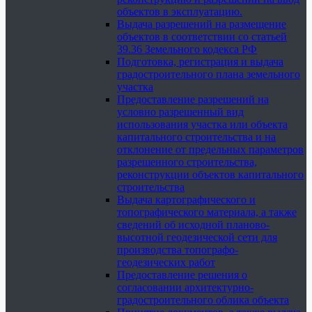
объектов в эксплуатацию.
Выдача разрешений на размещение
объектов в соответствии со статьей
39.36 Земельного кодекса РФ
Подготовка, регистрация и выдача
градостроительного плана земельного
участка
Предоставление разрешений на
условно разрешенный вид
использования участка или объекта
капитального строительства и на
отклонение от предельных параметров
разрешенного строительства,
реконструкции объектов капитального
строительства
Выдача картографического и
топографического материала, а также
сведений об исходной планово-
высотной геодезической сети для
производства топографо-
геодезических работ
Предоставление решения о
согласовании архитектурно-
градостроительного облика объекта