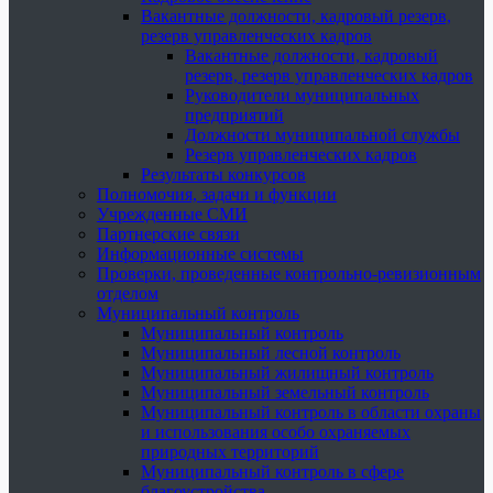
Вакантные должности, кадровый резерв,
резерв управленческих кадров
Вакантные должности, кадровый
резерв, резерв управленческих кадров
Руководители муниципальных
предприятий
Должности муниципальной службы
Резерв управленческих кадров
Результаты конкурсов
Полномочия, задачи и функции
Учрежденные СМИ
Партнерские связи
Информационные системы
Проверки, проведенные контрольно-ревизионным
отделом
Муниципальный контроль
Муниципальный контроль
Муниципальный лесной контроль
Муниципальный жилищный контроль
Муниципальный земельный контроль
Муниципальный контроль в области охраны
и использования особо охраняемых
природных территорий
Муниципальный контроль в сфере
благоустройства