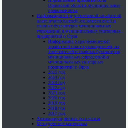
Нормативные правовые акты
Орловской области, муниципальные
правовые акты
Информация о среднемесячной заработной
плате руководителей, их заместителей и
главных бухгалтеров муниципальных
учреждений и муниципальных унитарных
предприятий г. Орла
Информация о среднемесячной
заработной плате руководителей, их
заместителей и главных бухгалтеров
муниципальных учреждений и
муниципальных унитарных
предприятий г. Орла
2025 год
2024 год
2023 год
2022 год
2021 год
2020 год
2019 год
2018 год
2017 год
Антикоррупционная экспертиза
Методические материалы