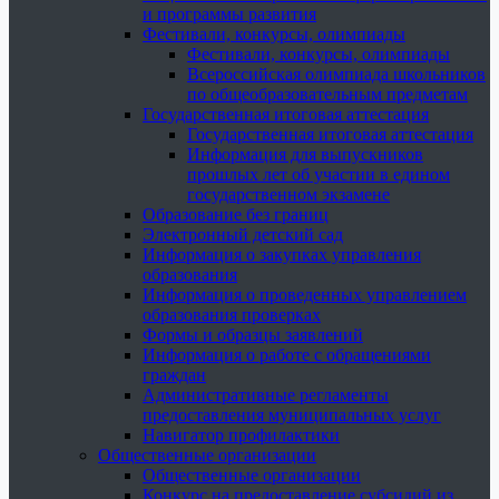
и программы развития
Фестивали, конкурсы, олимпиады
Фестивали, конкурсы, олимпиады
Всероссийская олимпиада школьников
по общеобразовательным предметам
Государственная итоговая аттестация
Государственная итоговая аттестация
Информация для выпускников
прошлых лет об участии в едином
государственном экзамене
Образование без границ
Электронный детский сад
Информация о закупках управления
образования
Информация о проведенных управлением
образования проверках
Формы и образцы заявлений
Информация о работе с обращениями
граждан
Административные регламенты
предоставления муниципальных услуг
Навигатор профилактики
Общественные организации
Общественные организации
Конкурс на предоставление субсидий из