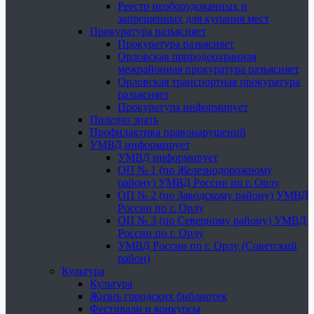
Реестр необорудованных и
запрещенных для купания мест
Прокуратура разъясняет
Прокуратура разъясняет
Орловская природоохранная
межрайонная прокуратура разъясняет
Орловская транспортная прокуратура
разъясняет
Прокуратура информирует
Полезно знать
Профилактика правонарушений
УМВД информирует
УМВД информирует
ОП № 1 (по Железнодорожному
району) УМВД России по г. Орлу
ОП № 2 (по Заводскому району) УМВД
России по г. Орлу
ОП № 3 (по Северному району) УМВД
России по г. Орлу
УМВД России по г. Орлу (Советский
район)
Культура
Культура
Жизнь городских библиотек
Фестивали и конкурсы