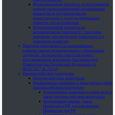
Муниципальный контроль за исполнением
единой теплоснабжающей организацией
обязательств по строительству,
реконструкции и (или) модернизации
объектов теплоснабжения
Муниципальный контроль на
автомобильном транспорте, городском
наземном электрическом транспорте и в
дорожном хозяйстве
Перечень находящихся в распоряжении
администрации муниципального образования
сведений, подлежащих представлению с
использованием координат (распоряжение
Правительства Российской Федерации от
09.02.2017 № 232-р)
Противодействие коррупции
Противодействие коррупции
Нормативные правовые и иные акты в сфере
противодействия коррупции
Нормативные правовые и иные акты в
сфере противодействия коррупции
Федеральные законы, указы
Президента РФ, постановления
Правительства РФ