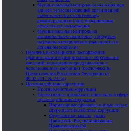
Муниципальный контроль за исполнением
единой теплоснабжающей организацией
обязательств по строительству,
реконструкции и (или) модернизации
объектов теплоснабжения
Муниципальный контроль на
автомобильном транспорте, городском
наземном электрическом транспорте и в
дорожном хозяйстве
Перечень находящихся в распоряжении
администрации муниципального образования
сведений, подлежащих представлению с
использованием координат (распоряжение
Правительства Российской Федерации от
09.02.2017 № 232-р)
Противодействие коррупции
Противодействие коррупции
Нормативные правовые и иные акты в сфере
противодействия коррупции
Нормативные правовые и иные акты в
сфере противодействия коррупции
Федеральные законы, указы
Президента РФ, постановления
Правительства РФ