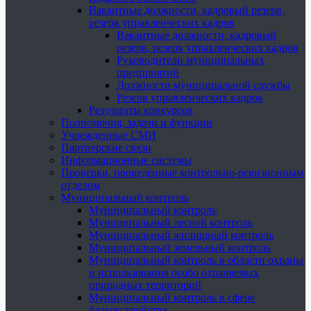
Вакантные должности, кадровый резерв,
резерв управленческих кадров
Вакантные должности, кадровый
резерв, резерв управленческих кадров
Руководители муниципальных
предприятий
Должности муниципальной службы
Резерв управленческих кадров
Результаты конкурсов
Полномочия, задачи и функции
Учрежденные СМИ
Партнерские связи
Информационные системы
Проверки, проведенные контрольно-ревизионным
отделом
Муниципальный контроль
Муниципальный контроль
Муниципальный лесной контроль
Муниципальный жилищный контроль
Муниципальный земельный контроль
Муниципальный контроль в области охраны
и использования особо охраняемых
природных территорий
Муниципальный контроль в сфере
благоустройства