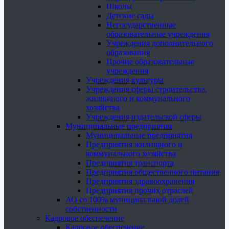
Школы
Детские сады
Негосударственные
образовательные учреждения
Учреждения дополнительного
образования
Прочие образовательные
учреждения
Учреждения культуры
Учреждения сферы строительства,
жилищного и коммунального
хозяйства
Учреждения издательской сферы
Муниципальные предприятия
Муниципальные предприятия
Предприятия жилищного и
коммунального хозяйства
Предприятия транспорта
Предприятия общественного питания
Предприятия здравоохранения
Предприятия прочих отраслей
АО со 100% муниципальной долей
собственности
Кадровое обеспечение
Кадровое обеспечение