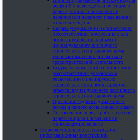
Принятие документов, а также выдача
решений о переводе или об отказе в
переводе жилого помещения в
нежилое или нежилого помещения в
жилое помещение
Выдача уведомлений о соответствии
(несоответствии) построенных или
реконструированных объекта
индивидуального жилищного
строительства или садового дома
требованиям законодательства о
градостроительной деятельности
Выдача уведомлений о соответствии
(несоответствии) указанных в
уведомлении о планируемых
строительстве или реконструкции
объекта индивидуального жилищного
строительства или садового дома
Признание садового дома жилым
домом и жилого дома садовым домом
Согласование переустройства и (или)
перепланировки помещения в
многоквартирном доме
Порядок установки и эксплуатации
информационных конструкций