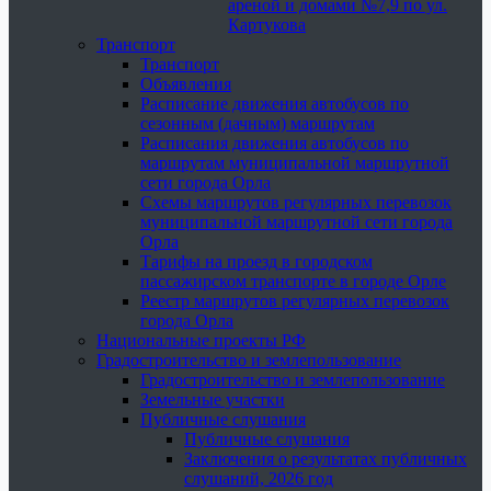
ареной и домами №7,9 по ул.
Картукова
Транспорт
Транспорт
Объявления
Расписание движения автобусов по
сезонным (дачным) маршрутам
Расписания движения автобусов по
маршрутам муниципальной маршрутной
сети города Орла
Схемы маршрутов регулярных перевозок
муниципальной маршрутной сети города
Орла
Тарифы на проезд в городском
пассажирском транспорте в городе Орле
Реестр маршрутов регулярных перевозок
города Орла
Национальные проекты РФ
Градостроительство и землепользование
Градостроительство и землепользование
Земельные участки
Публичные слушания
Публичные слушания
Заключения о результатах публичных
слушаний, 2026 год