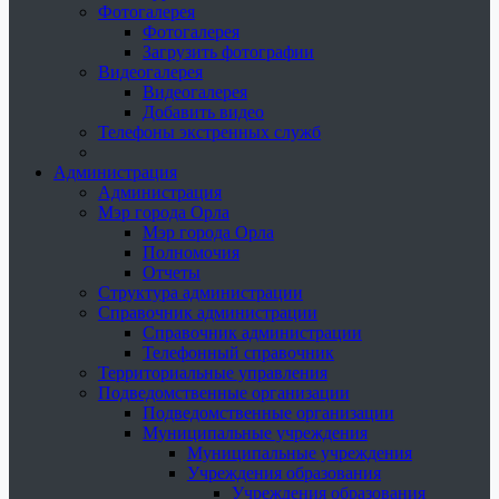
Фотогалерея
Фотогалерея
Загрузить фотографии
Видеогалерея
Видеогалерея
Добавить видео
Телефоны экстренных служб
Администрация
Администрация
Мэр города Орла
Мэр города Орла
Полномочия
Отчеты
Структура администрации
Справочник администрации
Справочник администрации
Телефонный справочник
Территориальные управления
Подведомственные организации
Подведомственные организации
Муниципальные учреждения
Муниципальные учреждения
Учреждения образования
Учреждения образования