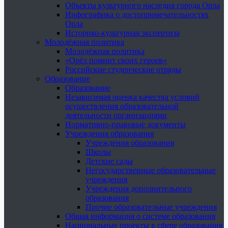
Объекты культурного наследия города Орла
Инфографика о достопримечательностях
Орла
Историко-культурная экспертиза
Молодёжная политика
Молодёжная политика
«Орёл помнит своих героев»
Российские студенческие отряды
Образование
Образование
Независимая оценка качества условий
осуществления образовательной
деятельности организациями
Нормативно-правовые документы
Учреждения образования
Учреждения образования
Школы
Детские сады
Негосударственные образовательные
учреждения
Учреждения дополнительного
образования
Прочие образовательные учреждения
Общая информация о системе образования
Национальные проекты в сфере образования