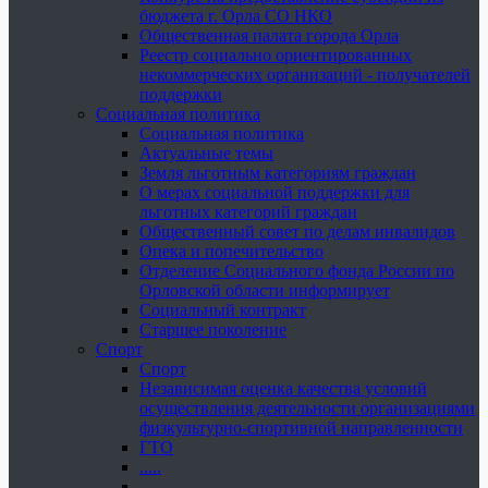
бюджета г. Орла СО НКО
Общественная палата города Орла
Реестр социально ориентированных
некоммерческих организаций - получателей
поддержки
Социальная политика
Социальная политика
Актуальные темы
Земля льготным категориям граждан
О мерах социальной поддержки для
льготных категорий граждан
Общественный совет по делам инвалидов
Опека и попечительство
Отделение Социального фонда России по
Орловской области информирует
Социальный контракт
Старшее поколение
Спорт
Спорт
Независимая оценка качества условий
осуществления деятельности организациями
физкультурно-спортивной направленности
ГТО
.....
......