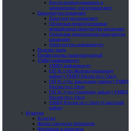
Реестр необорудованных и
запрещенных для купания мест
Прокуратура разъясняет
Прокуратура разъясняет
Орловская природоохранная
межрайонная прокуратура разъясняет
Орловская транспортная прокуратура
разъясняет
Прокуратура информирует
Полезно знать
Профилактика правонарушений
УМВД информирует
УМВД информирует
ОП № 1 (по Железнодорожному
району) УМВД России по г. Орлу
ОП № 2 (по Заводскому району) УМВД
России по г. Орлу
ОП № 3 (по Северному району) УМВД
России по г. Орлу
УМВД России по г. Орлу (Советский
район)
Культура
Культура
Жизнь городских библиотек
Фестивали и конкурсы