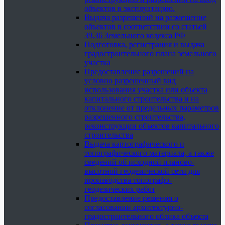
объектов в эксплуатацию.
Выдача разрешений на размещение
объектов в соответствии со статьей
39.36 Земельного кодекса РФ
Подготовка, регистрация и выдача
градостроительного плана земельного
участка
Предоставление разрешений на
условно разрешенный вид
использования участка или объекта
капитального строительства и на
отклонение от предельных параметров
разрешенного строительства,
реконструкции объектов капитального
строительства
Выдача картографического и
топографического материала, а также
сведений об исходной планово-
высотной геодезической сети для
производства топографо-
геодезических работ
Предоставление решения о
согласовании архитектурно-
градостроительного облика объекта