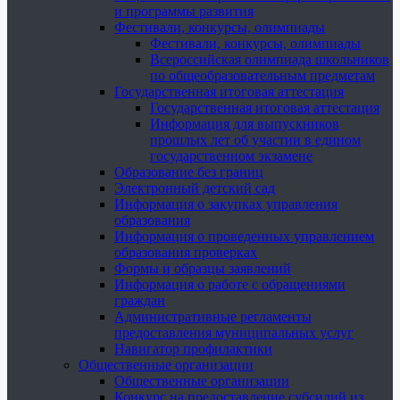
и программы развития
Фестивали, конкурсы, олимпиады
Фестивали, конкурсы, олимпиады
Всероссийская олимпиада школьников
по общеобразовательным предметам
Государственная итоговая аттестация
Государственная итоговая аттестация
Информация для выпускников
прошлых лет об участии в едином
государственном экзамене
Образование без границ
Электронный детский сад
Информация о закупках управления
образования
Информация о проведенных управлением
образования проверках
Формы и образцы заявлений
Информация о работе с обращениями
граждан
Административные регламенты
предоставления муниципальных услуг
Навигатор профилактики
Общественные организации
Общественные организации
Конкурс на предоставление субсидий из