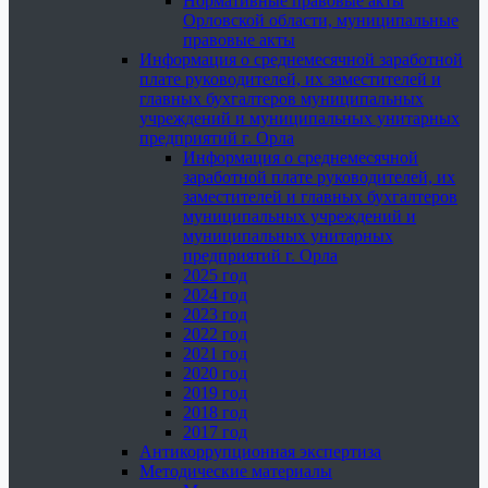
Нормативные правовые акты
Орловской области, муниципальные
правовые акты
Информация о среднемесячной заработной
плате руководителей, их заместителей и
главных бухгалтеров муниципальных
учреждений и муниципальных унитарных
предприятий г. Орла
Информация о среднемесячной
заработной плате руководителей, их
заместителей и главных бухгалтеров
муниципальных учреждений и
муниципальных унитарных
предприятий г. Орла
2025 год
2024 год
2023 год
2022 год
2021 год
2020 год
2019 год
2018 год
2017 год
Антикоррупционная экспертиза
Методические материалы