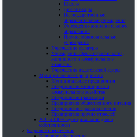
Школы
Детские сады
Негосударственные
образовательные учреждения
Учреждения дополнительного
образования
Прочие образовательные
учреждения
Учреждения культуры
Учреждения сферы строительства,
жилищного и коммунального
хозяйства
Учреждения издательской сферы
Муниципальные предприятия
Муниципальные предприятия
Предприятия жилищного и
коммунального хозяйства
Предприятия транспорта
Предприятия общественного питания
Предприятия здравоохранения
Предприятия прочих отраслей
АО со 100% муниципальной долей
собственности
Кадровое обеспечение
Кадровое обеспечение