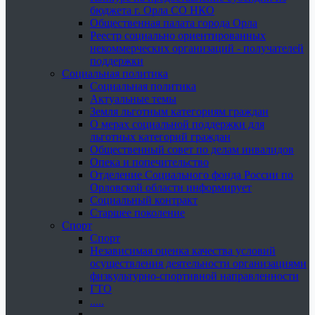
бюджета г. Орла СО НКО
Общественная палата города Орла
Реестр социально ориентированных
некоммерческих организаций - получателей
поддержки
Социальная политика
Социальная политика
Актуальные темы
Земля льготным категориям граждан
О мерах социальной поддержки для
льготных категорий граждан
Общественный совет по делам инвалидов
Опека и попечительство
Отделение Социального фонда России по
Орловской области информирует
Социальный контракт
Старшее поколение
Спорт
Спорт
Независимая оценка качества условий
осуществления деятельности организациями
физкультурно-спортивной направленности
ГТО
.....
......