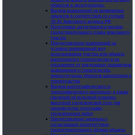
объектов в эксплуатацию.
Выдача разрешений на размещение
объектов в соответствии со статьей
39.36 Земельного кодекса РФ
Подготовка, регистрация и выдача
градостроительного плана земельного
участка
Предоставление разрешений на
условно разрешенный вид
использования участка или объекта
капитального строительства и на
отклонение от предельных параметров
разрешенного строительства,
реконструкции объектов капитального
строительства
Выдача картографического и
топографического материала, а также
сведений об исходной планово-
высотной геодезической сети для
производства топографо-
геодезических работ
Предоставление решения о
согласовании архитектурно-
градостроительного облика объекта