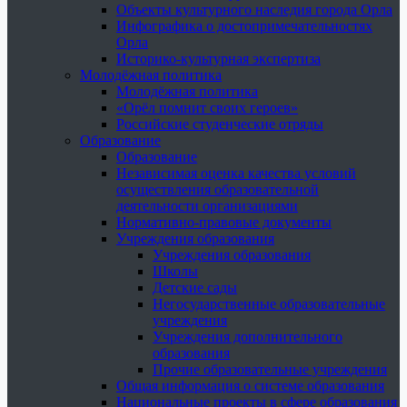
Объекты культурного наследия города Орла
Инфографика о достопримечательностях
Орла
Историко-культурная экспертиза
Молодёжная политика
Молодёжная политика
«Орёл помнит своих героев»
Российские студенческие отряды
Образование
Образование
Независимая оценка качества условий
осуществления образовательной
деятельности организациями
Нормативно-правовые документы
Учреждения образования
Учреждения образования
Школы
Детские сады
Негосударственные образовательные
учреждения
Учреждения дополнительного
образования
Прочие образовательные учреждения
Общая информация о системе образования
Национальные проекты в сфере образования