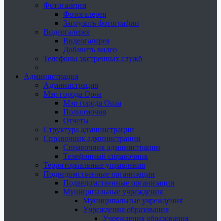
Фотогалерея
Фотогалерея
Загрузить фотографии
Видеогалерея
Видеогалерея
Добавить видео
Телефоны экстренных служб
Администрация
Администрация
Мэр города Орла
Мэр города Орла
Полномочия
Отчеты
Структура администрации
Справочник администрации
Справочник администрации
Телефонный справочник
Территориальные управления
Подведомственные организации
Подведомственные организации
Муниципальные учреждения
Муниципальные учреждения
Учреждения образования
Учреждения образования