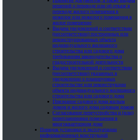
Принятие документов, а также выдача
решений о переводе или об отказе в
переводе жилого помещения в
нежилое или нежилого помещения в
жилое помещение
Выдача уведомлений о соответствии
(несоответствии) построенных или
реконструированных объекта
индивидуального жилищного
строительства или садового дома
требованиям законодательства о
градостроительной деятельности
Выдача уведомлений о соответствии
(несоответствии) указанных в
уведомлении о планируемых
строительстве или реконструкции
объекта индивидуального жилищного
строительства или садового дома
Признание садового дома жилым
домом и жилого дома садовым домом
Согласование переустройства и (или)
перепланировки помещения в
многоквартирном доме
Порядок установки и эксплуатации
информационных конструкций