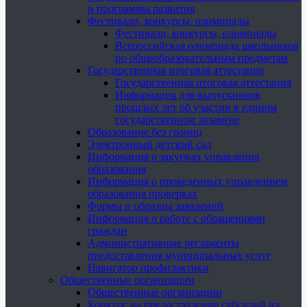
и программы развития
Фестивали, конкурсы, олимпиады
Фестивали, конкурсы, олимпиады
Всероссийская олимпиада школьников
по общеобразовательным предметам
Государственная итоговая аттестация
Государственная итоговая аттестация
Информация для выпускников
прошлых лет об участии в едином
государственном экзамене
Образование без границ
Электронный детский сад
Информация о закупках управления
образования
Информация о проведенных управлением
образования проверках
Формы и образцы заявлений
Информация о работе с обращениями
граждан
Административные регламенты
предоставления муниципальных услуг
Навигатор профилактики
Общественные организации
Общественные организации
Конкурс на предоставление субсидий из