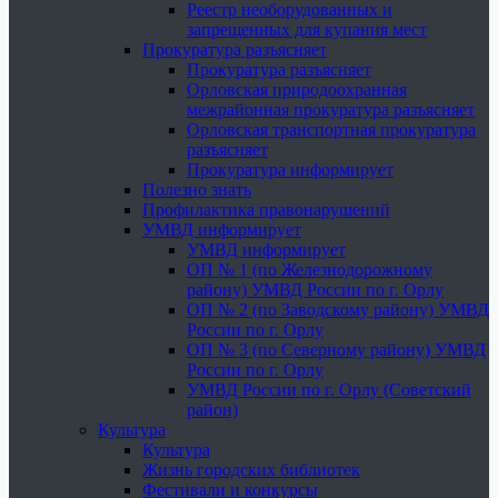
Реестр необорудованных и
запрещенных для купания мест
Прокуратура разъясняет
Прокуратура разъясняет
Орловская природоохранная
межрайонная прокуратура разъясняет
Орловская транспортная прокуратура
разъясняет
Прокуратура информирует
Полезно знать
Профилактика правонарушений
УМВД информирует
УМВД информирует
ОП № 1 (по Железнодорожному
району) УМВД России по г. Орлу
ОП № 2 (по Заводскому району) УМВД
России по г. Орлу
ОП № 3 (по Северному району) УМВД
России по г. Орлу
УМВД России по г. Орлу (Советский
район)
Культура
Культура
Жизнь городских библиотек
Фестивали и конкурсы