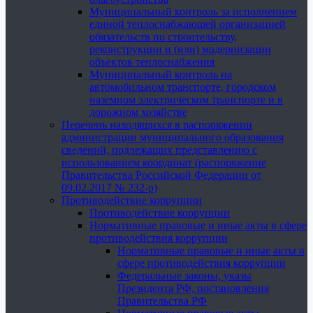
Муниципальный контроль за исполнением
единой теплоснабжающей организацией
обязательств по строительству,
реконструкции и (или) модернизации
объектов теплоснабжения
Муниципальный контроль на
автомобильном транспорте, городском
наземном электрическом транспорте и в
дорожном хозяйстве
Перечень находящихся в распоряжении
администрации муниципального образования
сведений, подлежащих представлению с
использованием координат (распоряжение
Правительства Российской Федерации от
09.02.2017 № 232-р)
Противодействие коррупции
Противодействие коррупции
Нормативные правовые и иные акты в сфере
противодействия коррупции
Нормативные правовые и иные акты в
сфере противодействия коррупции
Федеральные законы, указы
Президента РФ, постановления
Правительства РФ