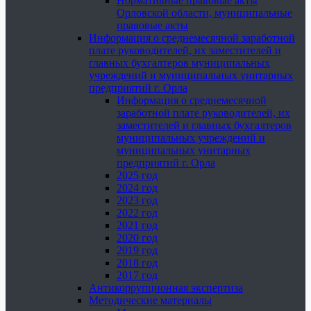
Нормативные правовые акты
Орловской области, муниципальные
правовые акты
Информация о среднемесячной заработной
плате руководителей, их заместителей и
главных бухгалтеров муниципальных
учреждений и муниципальных унитарных
предприятий г. Орла
Информация о среднемесячной
заработной плате руководителей, их
заместителей и главных бухгалтеров
муниципальных учреждений и
муниципальных унитарных
предприятий г. Орла
2025 год
2024 год
2023 год
2022 год
2021 год
2020 год
2019 год
2018 год
2017 год
Антикоррупционная экспертиза
Методические материалы