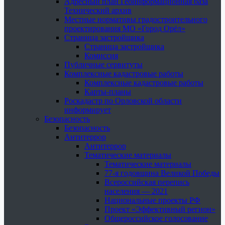
Адресный план Геоинформационная база
Технический архив
Местные нормативы градостроительного
проектирования МО «Город Орёл»
Страница застройщика
Страница застройщика
Комиссия
Публичные сервитуты
Комплексные кадастровые работы
Комплексные кадастровые работы
Карты-планы
Роскадастр по Орловской области
информирует
Безопасность
Безопасность
Антитеррор
Антитеррор
Тематические материалы
Тематические материалы
77-я годовщина Великой Победы
Всероссийская перепись
населения — 2021
Национальные проекты РФ
Проект «Эффективный регион»
Общероссийское голосование