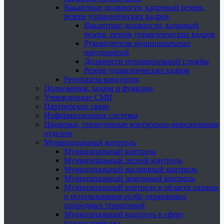
Вакантные должности, кадровый резерв,
резерв управленческих кадров
Вакантные должности, кадровый
резерв, резерв управленческих кадров
Руководители муниципальных
предприятий
Должности муниципальной службы
Резерв управленческих кадров
Результаты конкурсов
Полномочия, задачи и функции
Учрежденные СМИ
Партнерские связи
Информационные системы
Проверки, проведенные контрольно-ревизионным
отделом
Муниципальный контроль
Муниципальный контроль
Муниципальный лесной контроль
Муниципальный жилищный контроль
Муниципальный земельный контроль
Муниципальный контроль в области охраны
и использования особо охраняемых
природных территорий
Муниципальный контроль в сфере
благоустройства