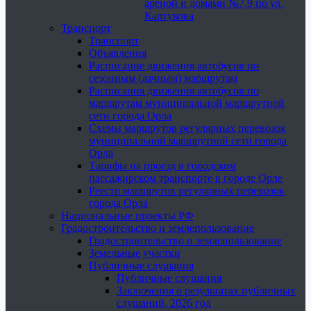
ареной и домами №7,9 по ул.
Картукова
Транспорт
Транспорт
Объявления
Расписание движения автобусов по
сезонным (дачным) маршрутам
Расписания движения автобусов по
маршрутам муниципальной маршрутной
сети города Орла
Схемы маршрутов регулярных перевозок
муниципальной маршрутной сети города
Орла
Тарифы на проезд в городском
пассажирском транспорте в городе Орле
Реестр маршрутов регулярных перевозок
города Орла
Национальные проекты РФ
Градостроительство и землепользование
Градостроительство и землепользование
Земельные участки
Публичные слушания
Публичные слушания
Заключения о результатах публичных
слушаний, 2026 год