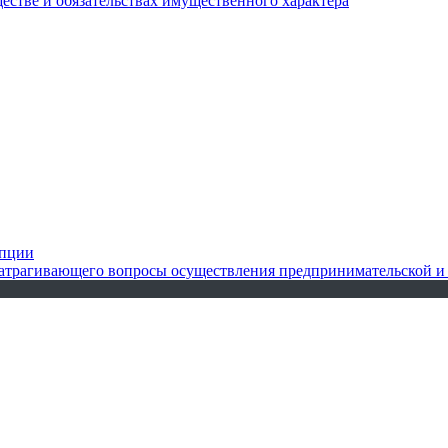
ществе и обязательствах имущественного характера
упции
 затрагивающего вопросы осуществления предпринимательской и