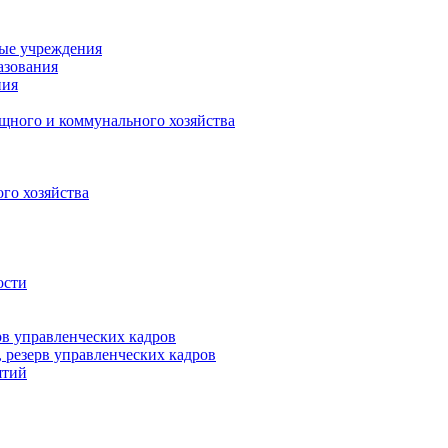
ные учреждения
азования
ния
щного и коммунального хозяйства
го хозяйства
ости
рв управленческих кадров
 резерв управленческих кадров
ятий