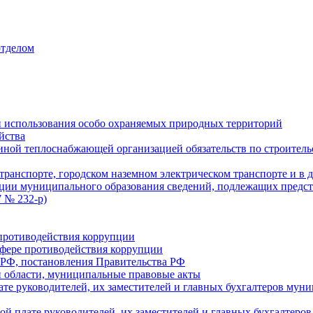
отделом
 использования особо охраняемых природных территорий
йства
ой теплоснабжающей организацией обязательств по строительс
ранспорте, городском наземном электрическом транспорте и в 
ции муниципального образования сведений, подлежащих предст
 № 232-р)
противодействия коррупции
фере противодействия коррупции
 РФ, постановления Правительства РФ
 области, муниципальные правовые акты
ате руководителей, их заместителей и главных бухгалтеров м
ой плате руководителей, их заместителей и главных бухгалте