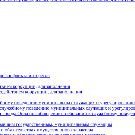
ре конфликта интересов
твием коррупции, для заполнения
одействием коррупции, для заполнения
ебному поведению муниципальных служащих и урегулированию 
 служебному поведению муниципальных служащих и урегулиро
 города Орла по соблюдению требований к служебному повед
с бывшим государственным, муниципальным служащим
е и обязательствах имущественного характера