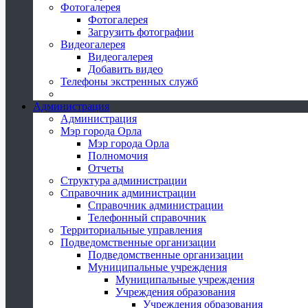
Фотогалерея
Фотогалерея
Загрузить фотографии
Видеогалерея
Видеогалерея
Добавить видео
Телефоны экстренных служб
Администрация
Администрация
Мэр города Орла
Мэр города Орла
Полномочия
Отчеты
Структура администрации
Справочник администрации
Справочник администрации
Телефонный справочник
Территориальные управления
Подведомственные организации
Подведомственные организации
Муниципальные учреждения
Муниципальные учреждения
Учреждения образования
Учреждения образования