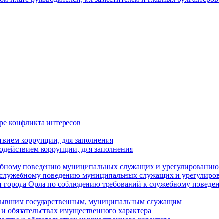
ре конфликта интересов
твием коррупции, для заполнения
одействием коррупции, для заполнения
ебному поведению муниципальных служащих и урегулированию 
 служебному поведению муниципальных служащих и урегулиро
 города Орла по соблюдению требований к служебному повед
с бывшим государственным, муниципальным служащим
е и обязательствах имущественного характера