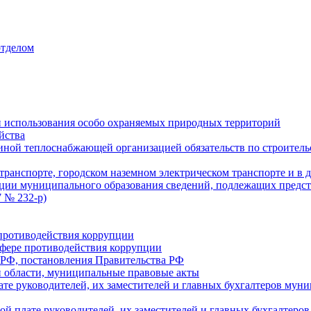
отделом
 использования особо охраняемых природных территорий
йства
ой теплоснабжающей организацией обязательств по строительс
ранспорте, городском наземном электрическом транспорте и в 
ции муниципального образования сведений, подлежащих предст
 № 232-р)
противодействия коррупции
фере противодействия коррупции
 РФ, постановления Правительства РФ
 области, муниципальные правовые акты
ате руководителей, их заместителей и главных бухгалтеров м
ой плате руководителей, их заместителей и главных бухгалте