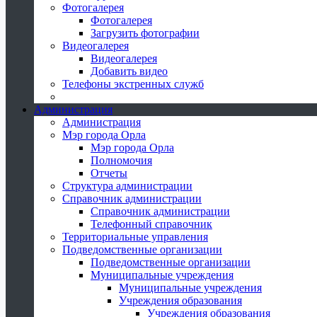
Фотогалерея
Фотогалерея
Загрузить фотографии
Видеогалерея
Видеогалерея
Добавить видео
Телефоны экстренных служб
Администрация
Администрация
Мэр города Орла
Мэр города Орла
Полномочия
Отчеты
Структура администрации
Справочник администрации
Справочник администрации
Телефонный справочник
Территориальные управления
Подведомственные организации
Подведомственные организации
Муниципальные учреждения
Муниципальные учреждения
Учреждения образования
Учреждения образования