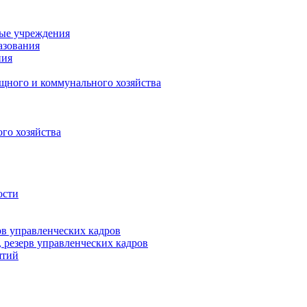
ные учреждения
азования
ния
щного и коммунального хозяйства
го хозяйства
ости
рв управленческих кадров
 резерв управленческих кадров
ятий