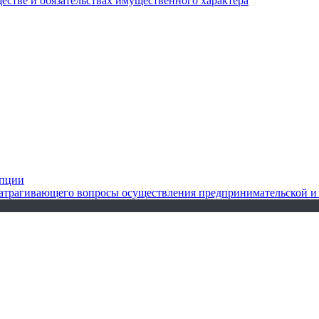
ществе и обязательствах имущественного характера
упции
 затрагивающего вопросы осуществления предпринимательской и