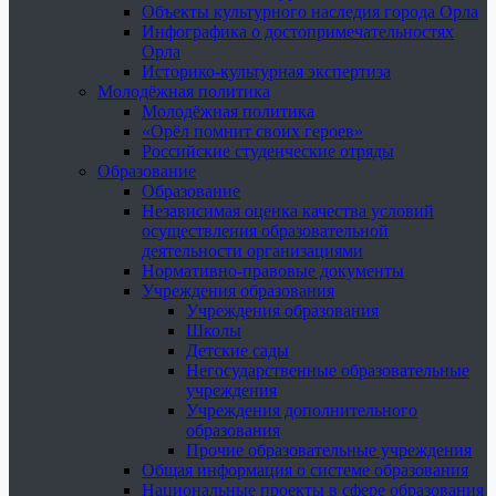
Объекты культурного наследия города Орла
Инфографика о достопримечательностях
Орла
Историко-культурная экспертиза
Молодёжная политика
Молодёжная политика
«Орёл помнит своих героев»
Российские студенческие отряды
Образование
Образование
Независимая оценка качества условий
осуществления образовательной
деятельности организациями
Нормативно-правовые документы
Учреждения образования
Учреждения образования
Школы
Детские сады
Негосударственные образовательные
учреждения
Учреждения дополнительного
образования
Прочие образовательные учреждения
Общая информация о системе образования
Национальные проекты в сфере образования