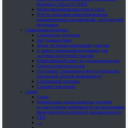
бюджета г. Орла СО НКО
Общественная палата города Орла
Реестр социально ориентированных
некоммерческих организаций - получателей
поддержки
Социальная политика
Социальная политика
Актуальные темы
Земля льготным категориям граждан
О мерах социальной поддержки для
льготных категорий граждан
Общественный совет по делам инвалидов
Опека и попечительство
Отделение Социального фонда России по
Орловской области информирует
Социальный контракт
Старшее поколение
Спорт
Спорт
Независимая оценка качества условий
осуществления деятельности организациями
физкультурно-спортивной направленности
ГТО
.....
......