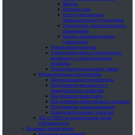
Школы
Детские сады
Негосударственные
образовательные учреждения
Учреждения дополнительного
образования
Прочие образовательные
учреждения
Учреждения культуры
Учреждения сферы строительства,
жилищного и коммунального
хозяйства
Учреждения издательской сферы
Муниципальные предприятия
Муниципальные предприятия
Предприятия жилищного и
коммунального хозяйства
Предприятия транспорта
Предприятия общественного питания
Предприятия здравоохранения
Предприятия прочих отраслей
АО со 100% муниципальной долей
собственности
Кадровое обеспечение
Кадровое обеспечение