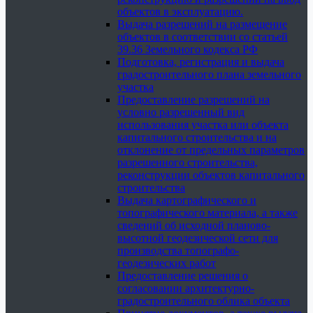
объектов в эксплуатацию.
Выдача разрешений на размещение
объектов в соответствии со статьей
39.36 Земельного кодекса РФ
Подготовка, регистрация и выдача
градостроительного плана земельного
участка
Предоставление разрешений на
условно разрешенный вид
использования участка или объекта
капитального строительства и на
отклонение от предельных параметров
разрешенного строительства,
реконструкции объектов капитального
строительства
Выдача картографического и
топографического материала, а также
сведений об исходной планово-
высотной геодезической сети для
производства топографо-
геодезических работ
Предоставление решения о
согласовании архитектурно-
градостроительного облика объекта