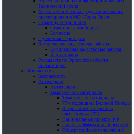
Адресный план Геоинформационная база
Технический архив
Местные нормативы градостроительного
проектирования МО «Город Орёл»
Страница застройщика
Страница застройщика
Комиссия
Публичные сервитуты
Комплексные кадастровые работы
Комплексные кадастровые работы
Карты-планы
Роскадастр по Орловской области
информирует
Безопасность
Безопасность
Антитеррор
Антитеррор
Тематические материалы
Тематические материалы
77-я годовщина Великой Победы
Всероссийская перепись
населения — 2021
Национальные проекты РФ
Проект «Эффективный регион»
Общероссийское голосование