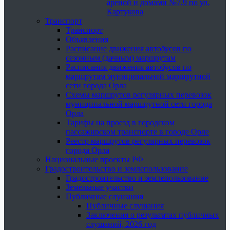
ареной и домами №7,9 по ул.
Картукова
Транспорт
Транспорт
Объявления
Расписание движения автобусов по
сезонным (дачным) маршрутам
Расписания движения автобусов по
маршрутам муниципальной маршрутной
сети города Орла
Схемы маршрутов регулярных перевозок
муниципальной маршрутной сети города
Орла
Тарифы на проезд в городском
пассажирском транспорте в городе Орле
Реестр маршрутов регулярных перевозок
города Орла
Национальные проекты РФ
Градостроительство и землепользование
Градостроительство и землепользование
Земельные участки
Публичные слушания
Публичные слушания
Заключения о результатах публичных
слушаний, 2026 год