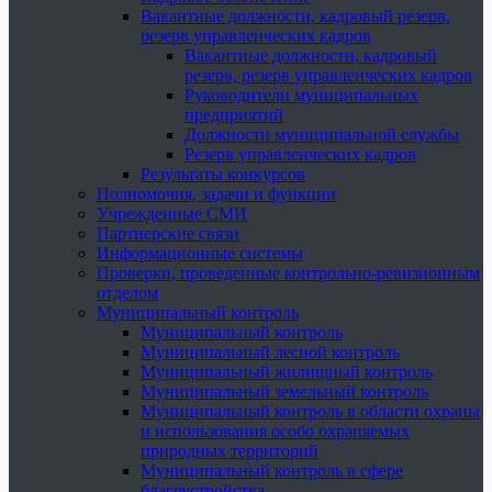
Вакантные должности, кадровый резерв,
резерв управленческих кадров
Вакантные должности, кадровый
резерв, резерв управленческих кадров
Руководители муниципальных
предприятий
Должности муниципальной службы
Резерв управленческих кадров
Результаты конкурсов
Полномочия, задачи и функции
Учрежденные СМИ
Партнерские связи
Информационные системы
Проверки, проведенные контрольно-ревизионным
отделом
Муниципальный контроль
Муниципальный контроль
Муниципальный лесной контроль
Муниципальный жилищный контроль
Муниципальный земельный контроль
Муниципальный контроль в области охраны
и использования особо охраняемых
природных территорий
Муниципальный контроль в сфере
благоустройства