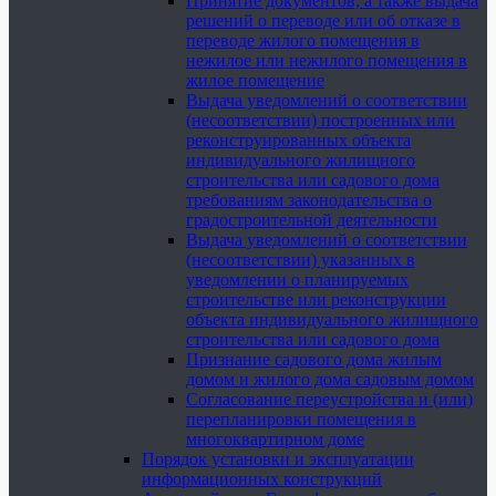
Принятие документов, а также выдача
решений о переводе или об отказе в
переводе жилого помещения в
нежилое или нежилого помещения в
жилое помещение
Выдача уведомлений о соответствии
(несоответствии) построенных или
реконструированных объекта
индивидуального жилищного
строительства или садового дома
требованиям законодательства о
градостроительной деятельности
Выдача уведомлений о соответствии
(несоответствии) указанных в
уведомлении о планируемых
строительстве или реконструкции
объекта индивидуального жилищного
строительства или садового дома
Признание садового дома жилым
домом и жилого дома садовым домом
Согласование переустройства и (или)
перепланировки помещения в
многоквартирном доме
Порядок установки и эксплуатации
информационных конструкций