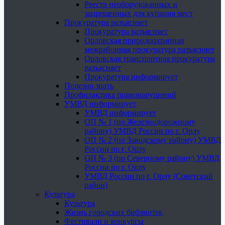
Реестр необорудованных и
запрещенных для купания мест
Прокуратура разъясняет
Прокуратура разъясняет
Орловская природоохранная
межрайонная прокуратура разъясняет
Орловская транспортная прокуратура
разъясняет
Прокуратура информирует
Полезно знать
Профилактика правонарушений
УМВД информирует
УМВД информирует
ОП № 1 (по Железнодорожному
району) УМВД России по г. Орлу
ОП № 2 (по Заводскому району) УМВД
России по г. Орлу
ОП № 3 (по Северному району) УМВД
России по г. Орлу
УМВД России по г. Орлу (Советский
район)
Культура
Культура
Жизнь городских библиотек
Фестивали и конкурсы