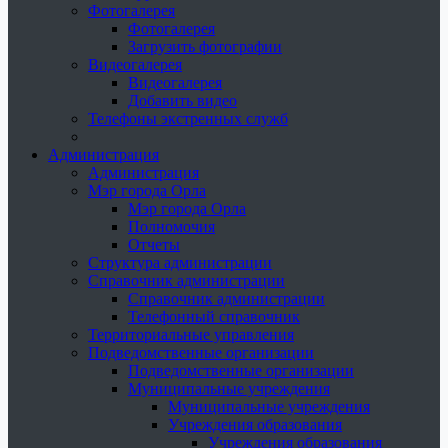
Фотогалерея
Фотогалерея
Загрузить фотографии
Видеогалерея
Видеогалерея
Добавить видео
Телефоны экстренных служб
Администрация
Администрация
Мэр города Орла
Мэр города Орла
Полномочия
Отчеты
Структура администрации
Справочник администрации
Справочник администрации
Телефонный справочник
Территориальные управления
Подведомственные организации
Подведомственные организации
Муниципальные учреждения
Муниципальные учреждения
Учреждения образования
Учреждения образования