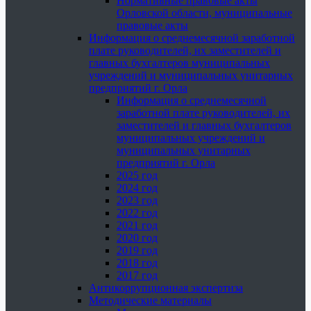
Нормативные правовые акты
Орловской области, муниципальные
правовые акты
Информация о среднемесячной заработной
плате руководителей, их заместителей и
главных бухгалтеров муниципальных
учреждений и муниципальных унитарных
предприятий г. Орла
Информация о среднемесячной
заработной плате руководителей, их
заместителей и главных бухгалтеров
муниципальных учреждений и
муниципальных унитарных
предприятий г. Орла
2025 год
2024 год
2023 год
2022 год
2021 год
2020 год
2019 год
2018 год
2017 год
Антикоррупционная экспертиза
Методические материалы