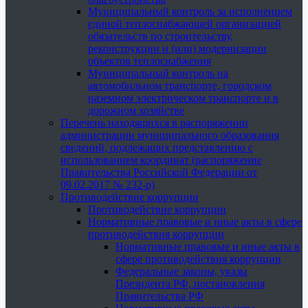
Муниципальный контроль за исполнением
единой теплоснабжающей организацией
обязательств по строительству,
реконструкции и (или) модернизации
объектов теплоснабжения
Муниципальный контроль на
автомобильном транспорте, городском
наземном электрическом транспорте и в
дорожном хозяйстве
Перечень находящихся в распоряжении
администрации муниципального образования
сведений, подлежащих представлению с
использованием координат (распоряжение
Правительства Российской Федерации от
09.02.2017 № 232-р)
Противодействие коррупции
Противодействие коррупции
Нормативные правовые и иные акты в сфере
противодействия коррупции
Нормативные правовые и иные акты в
сфере противодействия коррупции
Федеральные законы, указы
Президента РФ, постановления
Правительства РФ