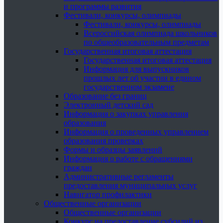
и программы развития
Фестивали, конкурсы, олимпиады
Фестивали, конкурсы, олимпиады
Всероссийская олимпиада школьников
по общеобразовательным предметам
Государственная итоговая аттестация
Государственная итоговая аттестация
Информация для выпускников
прошлых лет об участии в едином
государственном экзамене
Образование без границ
Электронный детский сад
Информация о закупках управления
образования
Информация о проведенных управлением
образования проверках
Формы и образцы заявлений
Информация о работе с обращениями
граждан
Административные регламенты
предоставления муниципальных услуг
Навигатор профилактики
Общественные организации
Общественные организации
Конкурс на предоставление субсидий из