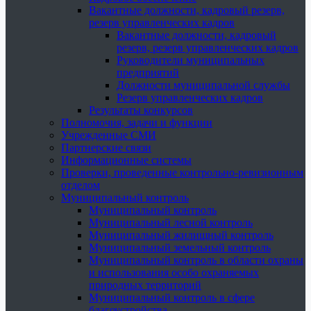
Вакантные должности, кадровый резерв,
резерв управленческих кадров
Вакантные должности, кадровый
резерв, резерв управленческих кадров
Руководители муниципальных
предприятий
Должности муниципальной службы
Резерв управленческих кадров
Результаты конкурсов
Полномочия, задачи и функции
Учрежденные СМИ
Партнерские связи
Информационные системы
Проверки, проведенные контрольно-ревизионным
отделом
Муниципальный контроль
Муниципальный контроль
Муниципальный лесной контроль
Муниципальный жилищный контроль
Муниципальный земельный контроль
Муниципальный контроль в области охраны
и использования особо охраняемых
природных территорий
Муниципальный контроль в сфере
благоустройства