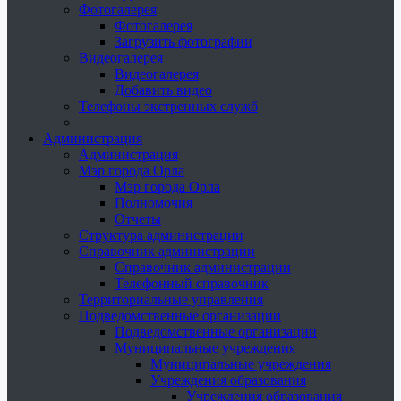
Фотогалерея
Фотогалерея
Загрузить фотографии
Видеогалерея
Видеогалерея
Добавить видео
Телефоны экстренных служб
Администрация
Администрация
Мэр города Орла
Мэр города Орла
Полномочия
Отчеты
Структура администрации
Справочник администрации
Справочник администрации
Телефонный справочник
Территориальные управления
Подведомственные организации
Подведомственные организации
Муниципальные учреждения
Муниципальные учреждения
Учреждения образования
Учреждения образования