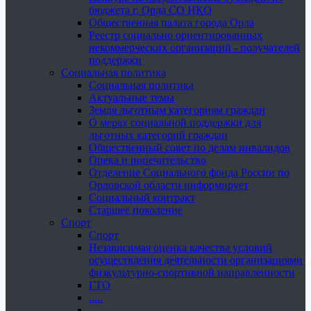
бюджета г. Орла СО НКО
Общественная палата города Орла
Реестр социально ориентированных
некоммерческих организаций - получателей
поддержки
Социальная политика
Социальная политика
Актуальные темы
Земля льготным категориям граждан
О мерах социальной поддержки для
льготных категорий граждан
Общественный совет по делам инвалидов
Опека и попечительство
Отделение Социального фонда России по
Орловской области информирует
Социальный контракт
Старшее поколение
Спорт
Спорт
Независимая оценка качества условий
осуществления деятельности организациями
физкультурно-спортивной направленности
ГТО
.....
......