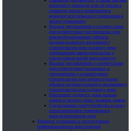
Принятие документов, а также выдача
решений о переводе или об отказе в
переводе жилого помещения в
нежилое или нежилого помещения в
жилое помещение
Выдача уведомлений о соответствии
(несоответствии) построенных или
реконструированных объекта
индивидуального жилищного
строительства или садового дома
требованиям законодательства о
градостроительной деятельности
Выдача уведомлений о соответствии
(несоответствии) указанных в
уведомлении о планируемых
строительстве или реконструкции
объекта индивидуального жилищного
строительства или садового дома
Признание садового дома жилым
домом и жилого дома садовым домом
Согласование переустройства и (или)
перепланировки помещения в
многоквартирном доме
Порядок установки и эксплуатации
информационных конструкций