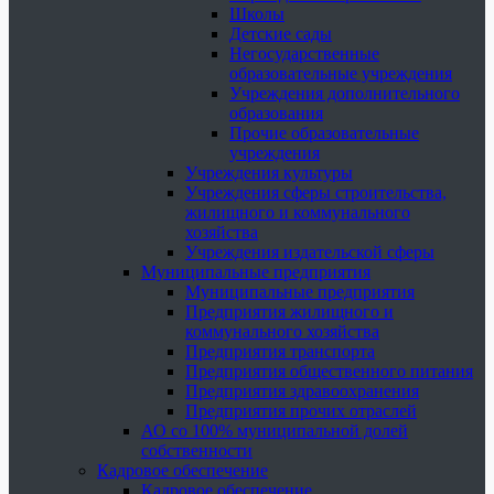
Школы
Детские сады
Негосударственные
образовательные учреждения
Учреждения дополнительного
образования
Прочие образовательные
учреждения
Учреждения культуры
Учреждения сферы строительства,
жилищного и коммунального
хозяйства
Учреждения издательской сферы
Муниципальные предприятия
Муниципальные предприятия
Предприятия жилищного и
коммунального хозяйства
Предприятия транспорта
Предприятия общественного питания
Предприятия здравоохранения
Предприятия прочих отраслей
АО со 100% муниципальной долей
собственности
Кадровое обеспечение
Кадровое обеспечение