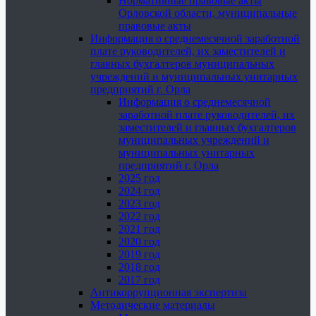
Нормативные правовые акты
Орловской области, муниципальные
правовые акты
Информация о среднемесячной заработной
плате руководителей, их заместителей и
главных бухгалтеров муниципальных
учреждений и муниципальных унитарных
предприятий г. Орла
Информация о среднемесячной
заработной плате руководителей, их
заместителей и главных бухгалтеров
муниципальных учреждений и
муниципальных унитарных
предприятий г. Орла
2025 год
2024 год
2023 год
2022 год
2021 год
2020 год
2019 год
2018 год
2017 год
Антикоррупционная экспертиза
Методические материалы