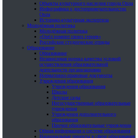
Объекты культурного наследия города Орла
Инфографика о достопримечательностях
Орла
Историко-культурная экспертиза
Молодёжная политика
Молодёжная политика
«Орёл помнит своих героев»
Российские студенческие отряды
Образование
Образование
Независимая оценка качества условий
осуществления образовательной
деятельности организациями
Нормативно-правовые документы
Учреждения образования
Учреждения образования
Школы
Детские сады
Негосударственные образовательные
учреждения
Учреждения дополнительного
образования
Прочие образовательные учреждения
Общая информация о системе образования
Национальные проекты в сфере образования