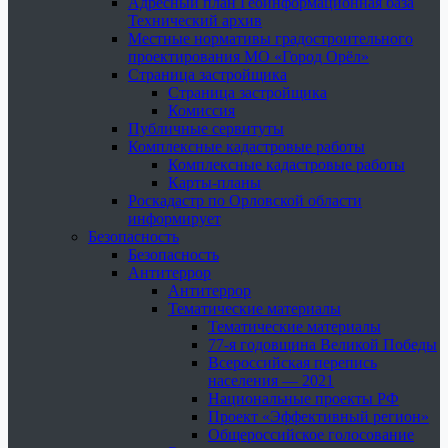
Адресный план Геоинформационная база
Технический архив
Местные нормативы градостроительного
проектирования МО «Город Орёл»
Страница застройщика
Страница застройщика
Комиссия
Публичные сервитуты
Комплексные кадастровые работы
Комплексные кадастровые работы
Карты-планы
Роскадастр по Орловской области
информирует
Безопасность
Безопасность
Антитеррор
Антитеррор
Тематические материалы
Тематические материалы
77-я годовщина Великой Победы
Всероссийская перепись
населения — 2021
Национальные проекты РФ
Проект «Эффективный регион»
Общероссийское голосование