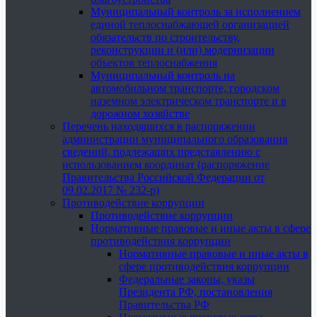
Муниципальный контроль за исполнением
единой теплоснабжающей организацией
обязательств по строительству,
реконструкции и (или) модернизации
объектов теплоснабжения
Муниципальный контроль на
автомобильном транспорте, городском
наземном электрическом транспорте и в
дорожном хозяйстве
Перечень находящихся в распоряжении
администрации муниципального образования
сведений, подлежащих представлению с
использованием координат (распоряжение
Правительства Российской Федерации от
09.02.2017 № 232-р)
Противодействие коррупции
Противодействие коррупции
Нормативные правовые и иные акты в сфере
противодействия коррупции
Нормативные правовые и иные акты в
сфере противодействия коррупции
Федеральные законы, указы
Президента РФ, постановления
Правительства РФ