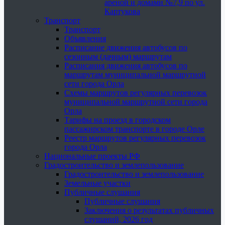
ареной и домами №7,9 по ул.
Картукова
Транспорт
Транспорт
Объявления
Расписание движения автобусов по
сезонным (дачным) маршрутам
Расписания движения автобусов по
маршрутам муниципальной маршрутной
сети города Орла
Схемы маршрутов регулярных перевозок
муниципальной маршрутной сети города
Орла
Тарифы на проезд в городском
пассажирском транспорте в городе Орле
Реестр маршрутов регулярных перевозок
города Орла
Национальные проекты РФ
Градостроительство и землепользование
Градостроительство и землепользование
Земельные участки
Публичные слушания
Публичные слушания
Заключения о результатах публичных
слушаний, 2026 год