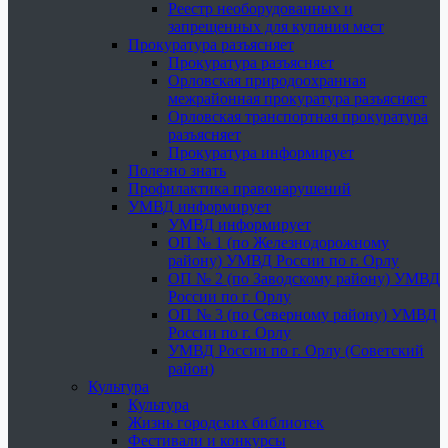
Реестр необорудованных и
запрещенных для купания мест
Прокуратура разъясняет
Прокуратура разъясняет
Орловская природоохранная
межрайонная прокуратура разъясняет
Орловская транспортная прокуратура
разъясняет
Прокуратура информирует
Полезно знать
Профилактика правонарушений
УМВД информирует
УМВД информирует
ОП № 1 (по Железнодорожному
району) УМВД России по г. Орлу
ОП № 2 (по Заводскому району) УМВД
России по г. Орлу
ОП № 3 (по Северному району) УМВД
России по г. Орлу
УМВД России по г. Орлу (Советский
район)
Культура
Культура
Жизнь городских библиотек
Фестивали и конкурсы