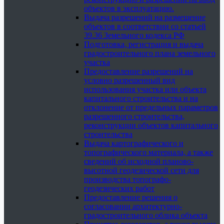
объектов в эксплуатацию.
Выдача разрешений на размещение
объектов в соответствии со статьей
39.36 Земельного кодекса РФ
Подготовка, регистрация и выдача
градостроительного плана земельного
участка
Предоставление разрешений на
условно разрешенный вид
использования участка или объекта
капитального строительства и на
отклонение от предельных параметров
разрешенного строительства,
реконструкции объектов капитального
строительства
Выдача картографического и
топографического материала, а также
сведений об исходной планово-
высотной геодезической сети для
производства топографо-
геодезических работ
Предоставление решения о
согласовании архитектурно-
градостроительного облика объекта