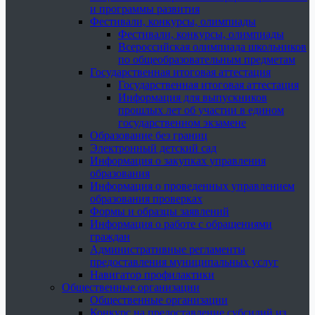
и программы развития
Фестивали, конкурсы, олимпиады
Фестивали, конкурсы, олимпиады
Всероссийская олимпиада школьников
по общеобразовательным предметам
Государственная итоговая аттестация
Государственная итоговая аттестация
Информация для выпускников
прошлых лет об участии в едином
государственном экзамене
Образование без границ
Электронный детский сад
Информация о закупках управления
образования
Информация о проведенных управлением
образования проверках
Формы и образцы заявлений
Информация о работе с обращениями
граждан
Административные регламенты
предоставления муниципальных услуг
Навигатор профилактики
Общественные организации
Общественные организации
Конкурс на предоставление субсидий из