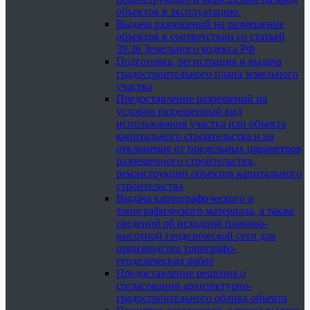
объектов в эксплуатацию.
Выдача разрешений на размещение
объектов в соответствии со статьей
39.36 Земельного кодекса РФ
Подготовка, регистрация и выдача
градостроительного плана земельного
участка
Предоставление разрешений на
условно разрешенный вид
использования участка или объекта
капитального строительства и на
отклонение от предельных параметров
разрешенного строительства,
реконструкции объектов капитального
строительства
Выдача картографического и
топографического материала, а также
сведений об исходной планово-
высотной геодезической сети для
производства топографо-
геодезических работ
Предоставление решения о
согласовании архитектурно-
градостроительного облика объекта