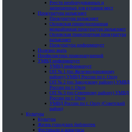
Реестр необорудованных и
запрещенных для купания мест
Прокуратура разъясняет
Прокуратура разъясняет
Орловская природоохранная
межрайонная прокуратура разъясняет
Орловская транспортная прокуратура
разъясняет
Прокуратура информирует
Полезно знать
Профилактика правонарушений
УМВД информирует
УМВД информирует
ОП № 1 (по Железнодорожному
району) УМВД России по г. Орлу
ОП № 2 (по Заводскому району) УМВД
России по г. Орлу
ОП № 3 (по Северному району) УМВД
России по г. Орлу
УМВД России по г. Орлу (Советский
район)
Культура
Культура
Жизнь городских библиотек
Фестивали и конкурсы