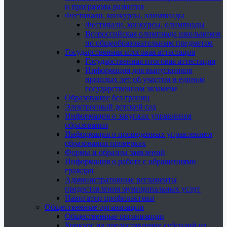
и программы развития
Фестивали, конкурсы, олимпиады
Фестивали, конкурсы, олимпиады
Всероссийская олимпиада школьников
по общеобразовательным предметам
Государственная итоговая аттестация
Государственная итоговая аттестация
Информация для выпускников
прошлых лет об участии в едином
государственном экзамене
Образование без границ
Электронный детский сад
Информация о закупках управления
образования
Информация о проведенных управлением
образования проверках
Формы и образцы заявлений
Информация о работе с обращениями
граждан
Административные регламенты
предоставления муниципальных услуг
Навигатор профилактики
Общественные организации
Общественные организации
Конкурс на предоставление субсидий из