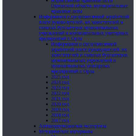
Нормативные правовые акты
Орловской области, муниципальные
правовые акты
Информация о среднемесячной заработной
плате руководителей, их заместителей и
главных бухгалтеров муниципальных
учреждений и муниципальных унитарных
предприятий г. Орла
Информация о среднемесячной
заработной плате руководителей, их
заместителей и главных бухгалтеров
муниципальных учреждений и
муниципальных унитарных
предприятий г. Орла
2025 год
2024 год
2023 год
2022 год
2021 год
2020 год
2019 год
2018 год
2017 год
Антикоррупционная экспертиза
Методические материалы