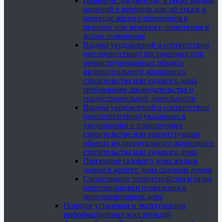
Принятие документов, а также выдача
решений о переводе или об отказе в
переводе жилого помещения в
нежилое или нежилого помещения в
жилое помещение
Выдача уведомлений о соответствии
(несоответствии) построенных или
реконструированных объекта
индивидуального жилищного
строительства или садового дома
требованиям законодательства о
градостроительной деятельности
Выдача уведомлений о соответствии
(несоответствии) указанных в
уведомлении о планируемых
строительстве или реконструкции
объекта индивидуального жилищного
строительства или садового дома
Признание садового дома жилым
домом и жилого дома садовым домом
Согласование переустройства и (или)
перепланировки помещения в
многоквартирном доме
Порядок установки и эксплуатации
информационных конструкций