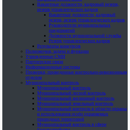
Вакантные должности, кадровый резерв,
резерв управленческих кадров
Вакантные должности, кадровый
резерв, резерв управленческих кадров
Руководители муниципальных
предприятий
Должности муниципальной службы
Резерв управленческих кадров
Результаты конкурсов
Полномочия, задачи и функции
Учрежденные СМИ
Партнерские связи
Информационные системы
Проверки, проведенные контрольно-ревизионным
отделом
Муниципальный контроль
Муниципальный контроль
Муниципальный лесной контроль
Муниципальный жилищный контроль
Муниципальный земельный контроль
Муниципальный контроль в области охраны
и использования особо охраняемых
природных территорий
Муниципальный контроль в сфере
благоустройства