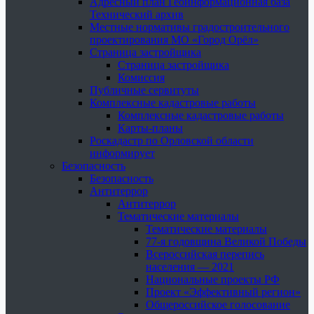
Адресный план Геоинформационная база
Технический архив
Местные нормативы градостроительного
проектирования МО «Город Орёл»
Страница застройщика
Страница застройщика
Комиссия
Публичные сервитуты
Комплексные кадастровые работы
Комплексные кадастровые работы
Карты-планы
Роскадастр по Орловской области
информирует
Безопасность
Безопасность
Антитеррор
Антитеррор
Тематические материалы
Тематические материалы
77-я годовщина Великой Победы
Всероссийская перепись
населения — 2021
Национальные проекты РФ
Проект «Эффективный регион»
Общероссийское голосование