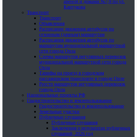
ареной и домами №7,9 по ул.
Картукова
Транспорт
Транспорт
Объявления
Расписание движения автобусов по
сезонным (дачным) маршрутам
Расписания движения автобусов по
маршрутам муниципальной маршрутной
сети города Орла
Схемы маршрутов регулярных перевозок
муниципальной маршрутной сети города
Орла
Тарифы на проезд в городском
пассажирском транспорте в городе Орле
Реестр маршрутов регулярных перевозок
города Орла
Национальные проекты РФ
Градостроительство и землепользование
Градостроительство и землепользование
Земельные участки
Публичные слушания
Публичные слушания
Заключения о результатах публичных
слушаний, 2026 год