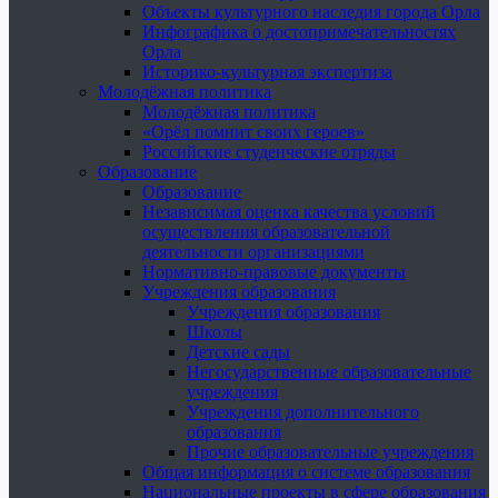
Объекты культурного наследия города Орла
Инфографика о достопримечательностях
Орла
Историко-культурная экспертиза
Молодёжная политика
Молодёжная политика
«Орёл помнит своих героев»
Российские студенческие отряды
Образование
Образование
Независимая оценка качества условий
осуществления образовательной
деятельности организациями
Нормативно-правовые документы
Учреждения образования
Учреждения образования
Школы
Детские сады
Негосударственные образовательные
учреждения
Учреждения дополнительного
образования
Прочие образовательные учреждения
Общая информация о системе образования
Национальные проекты в сфере образования