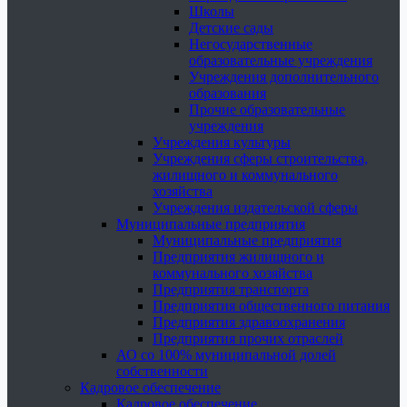
Школы
Детские сады
Негосударственные
образовательные учреждения
Учреждения дополнительного
образования
Прочие образовательные
учреждения
Учреждения культуры
Учреждения сферы строительства,
жилищного и коммунального
хозяйства
Учреждения издательской сферы
Муниципальные предприятия
Муниципальные предприятия
Предприятия жилищного и
коммунального хозяйства
Предприятия транспорта
Предприятия общественного питания
Предприятия здравоохранения
Предприятия прочих отраслей
АО со 100% муниципальной долей
собственности
Кадровое обеспечение
Кадровое обеспечение