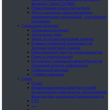
бюджета г. Орла СО НКО
Общественная палата города Орла
Реестр социально ориентированных
некоммерческих организаций - получателей
поддержки
Социальная политика
Социальная политика
Актуальные темы
Земля льготным категориям граждан
О мерах социальной поддержки для
льготных категорий граждан
Общественный совет по делам инвалидов
Опека и попечительство
Отделение Социального фонда России по
Орловской области информирует
Социальный контракт
Старшее поколение
Спорт
Спорт
Независимая оценка качества условий
осуществления деятельности организациями
физкультурно-спортивной направленности
ГТО
.....
......