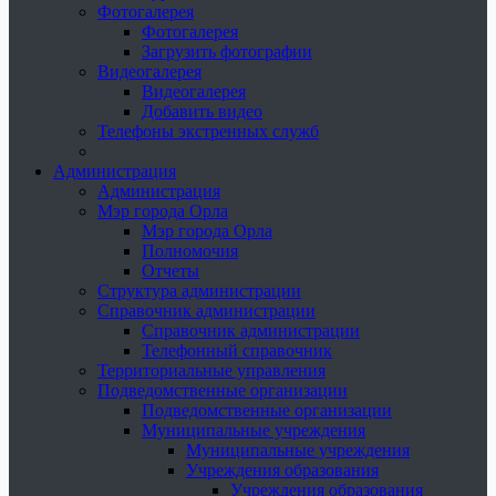
Фотогалерея
Фотогалерея
Загрузить фотографии
Видеогалерея
Видеогалерея
Добавить видео
Телефоны экстренных служб
Администрация
Администрация
Мэр города Орла
Мэр города Орла
Полномочия
Отчеты
Структура администрации
Справочник администрации
Справочник администрации
Телефонный справочник
Территориальные управления
Подведомственные организации
Подведомственные организации
Муниципальные учреждения
Муниципальные учреждения
Учреждения образования
Учреждения образования