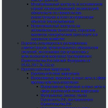
Муниципальный контроль за исполнением
единой теплоснабжающей организацией
обязательств по строительству,
реконструкции и (или) модернизации
объектов теплоснабжения
Муниципальный контроль на
автомобильном транспорте, городском
наземном электрическом транспорте и в
дорожном хозяйстве
Перечень находящихся в распоряжении
администрации муниципального образования
сведений, подлежащих представлению с
использованием координат (распоряжение
Правительства Российской Федерации от
09.02.2017 № 232-р)
Противодействие коррупции
Противодействие коррупции
Нормативные правовые и иные акты в сфере
противодействия коррупции
Нормативные правовые и иные акты в
сфере противодействия коррупции
Федеральные законы, указы
Президента РФ, постановления
Правительства РФ