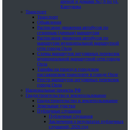
ареной и домами №7,9 по ул.
Картукова
Транспорт
Транспорт
Объявления
Расписание движения автобусов по
сезонным (дачным) маршрутам
Расписания движения автобусов по
маршрутам муниципальной маршрутной
сети города Орла
Схемы маршрутов регулярных перевозок
муниципальной маршрутной сети города
Орла
Тарифы на проезд в городском
пассажирском транспорте в городе Орле
Реестр маршрутов регулярных перевозок
города Орла
Национальные проекты РФ
Градостроительство и землепользование
Градостроительство и землепользование
Земельные участки
Публичные слушания
Публичные слушания
Заключения о результатах публичных
слушаний, 2026 год