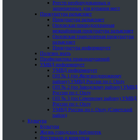
Реестр необорудованных и
запрещенных для купания мест
Прокуратура разъясняет
Прокуратура разъясняет
Орловская природоохранная
межрайонная прокуратура разъясняет
Орловская транспортная прокуратура
разъясняет
Прокуратура информирует
Полезно знать
Профилактика правонарушений
УМВД информирует
УМВД информирует
ОП № 1 (по Железнодорожному
району) УМВД России по г. Орлу
ОП № 2 (по Заводскому району) УМВД
России по г. Орлу
ОП № 3 (по Северному району) УМВД
России по г. Орлу
УМВД России по г. Орлу (Советский
район)
Культура
Культура
Жизнь городских библиотек
Фестивали и конкурсы