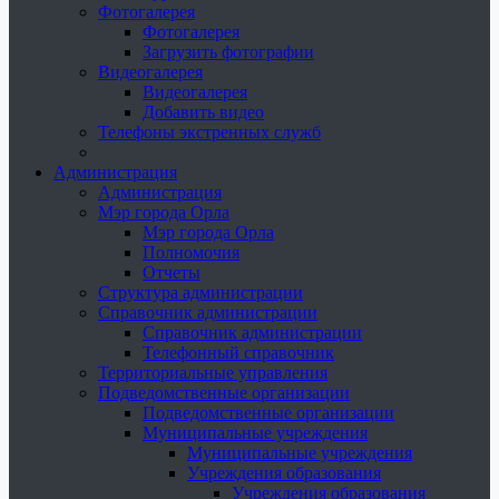
Фотогалерея
Фотогалерея
Загрузить фотографии
Видеогалерея
Видеогалерея
Добавить видео
Телефоны экстренных служб
Администрация
Администрация
Мэр города Орла
Мэр города Орла
Полномочия
Отчеты
Структура администрации
Справочник администрации
Справочник администрации
Телефонный справочник
Территориальные управления
Подведомственные организации
Подведомственные организации
Муниципальные учреждения
Муниципальные учреждения
Учреждения образования
Учреждения образования