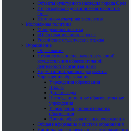
Объекты культурного наследия города Орла
Инфографика о достопримечательностях
Орла
Историко-культурная экспертиза
Молодёжная политика
Молодёжная политика
«Орёл помнит своих героев»
Российские студенческие отряды
Образование
Образование
Независимая оценка качества условий
осуществления образовательной
деятельности организациями
Нормативно-правовые документы
Учреждения образования
Учреждения образования
Школы
Детские сады
Негосударственные образовательные
учреждения
Учреждения дополнительного
образования
Прочие образовательные учреждения
Общая информация о системе образования
Национальные проекты в сфере образования