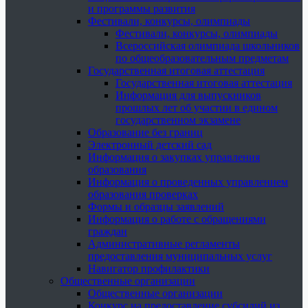
и программы развития
Фестивали, конкурсы, олимпиады
Фестивали, конкурсы, олимпиады
Всероссийская олимпиада школьников
по общеобразовательным предметам
Государственная итоговая аттестация
Государственная итоговая аттестация
Информация для выпускников
прошлых лет об участии в едином
государственном экзамене
Образование без границ
Электронный детский сад
Информация о закупках управления
образования
Информация о проведенных управлением
образования проверках
Формы и образцы заявлений
Информация о работе с обращениями
граждан
Административные регламенты
предоставления муниципальных услуг
Навигатор профилактики
Общественные организации
Общественные организации
Конкурс на предоставление субсидий из