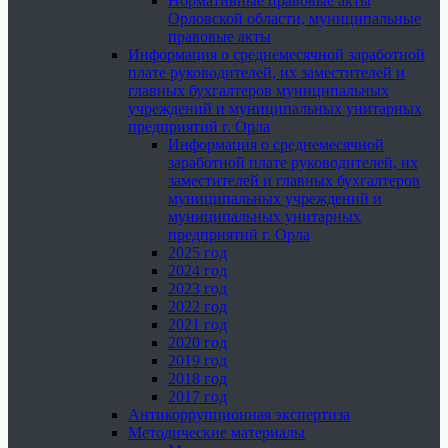
Нормативные правовые акты
Орловской области, муниципальные
правовые акты
Информация о среднемесячной заработной
плате руководителей, их заместителей и
главных бухгалтеров муниципальных
учреждений и муниципальных унитарных
предприятий г. Орла
Информация о среднемесячной
заработной плате руководителей, их
заместителей и главных бухгалтеров
муниципальных учреждений и
муниципальных унитарных
предприятий г. Орла
2025 год
2024 год
2023 год
2022 год
2021 год
2020 год
2019 год
2018 год
2017 год
Антикоррупционная экспертиза
Методические материалы