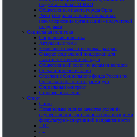
бюджета г. Орла СО НКО
Общественная палата города Орла
Реестр социально ориентированных
некоммерческих организаций - получателей
поддержки
Социальная политика
Социальная политика
Актуальные темы
Земля льготным категориям граждан
О мерах социальной поддержки для
льготных категорий граждан
Общественный совет по делам инвалидов
Опека и попечительство
Отделение Социального фонда России по
Орловской области информирует
Социальный контракт
Старшее поколение
Спорт
Спорт
Независимая оценка качества условий
осуществления деятельности организациями
физкультурно-спортивной направленности
ГТО
.....
......