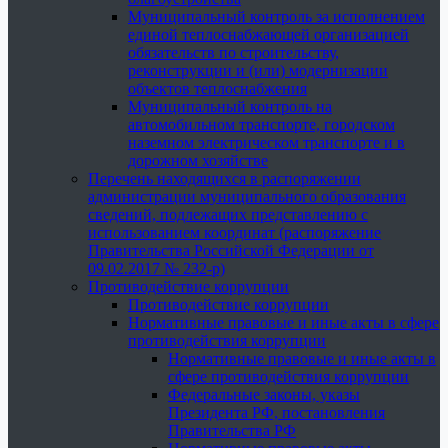
Муниципальный контроль за исполнением
единой теплоснабжающей организацией
обязательств по строительству,
реконструкции и (или) модернизации
объектов теплоснабжения
Муниципальный контроль на
автомобильном транспорте, городском
наземном электрическом транспорте и в
дорожном хозяйстве
Перечень находящихся в распоряжении
администрации муниципального образования
сведений, подлежащих представлению с
использованием координат (распоряжение
Правительства Российской Федерации от
09.02.2017 № 232-р)
Противодействие коррупции
Противодействие коррупции
Нормативные правовые и иные акты в сфере
противодействия коррупции
Нормативные правовые и иные акты в
сфере противодействия коррупции
Федеральные законы, указы
Президента РФ, постановления
Правительства РФ