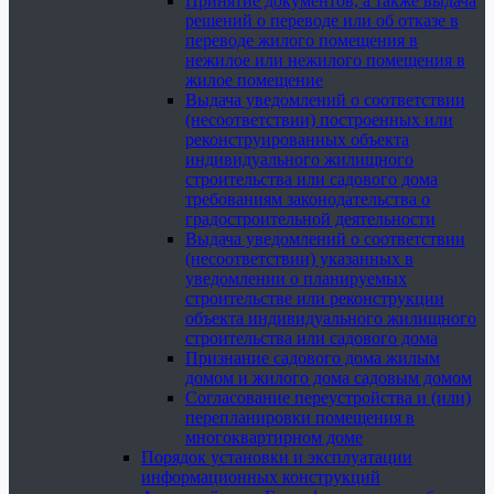
Принятие документов, а также выдача
решений о переводе или об отказе в
переводе жилого помещения в
нежилое или нежилого помещения в
жилое помещение
Выдача уведомлений о соответствии
(несоответствии) построенных или
реконструированных объекта
индивидуального жилищного
строительства или садового дома
требованиям законодательства о
градостроительной деятельности
Выдача уведомлений о соответствии
(несоответствии) указанных в
уведомлении о планируемых
строительстве или реконструкции
объекта индивидуального жилищного
строительства или садового дома
Признание садового дома жилым
домом и жилого дома садовым домом
Согласование переустройства и (или)
перепланировки помещения в
многоквартирном доме
Порядок установки и эксплуатации
информационных конструкций