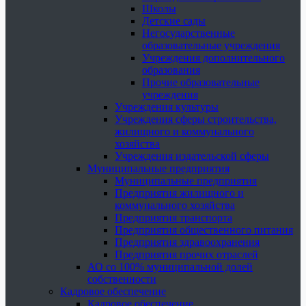
Школы
Детские сады
Негосударственные
образовательные учреждения
Учреждения дополнительного
образования
Прочие образовательные
учреждения
Учреждения культуры
Учреждения сферы строительства,
жилищного и коммунального
хозяйства
Учреждения издательской сферы
Муниципальные предприятия
Муниципальные предприятия
Предприятия жилищного и
коммунального хозяйства
Предприятия транспорта
Предприятия общественного питания
Предприятия здравоохранения
Предприятия прочих отраслей
АО со 100% муниципальной долей
собственности
Кадровое обеспечение
Кадровое обеспечение