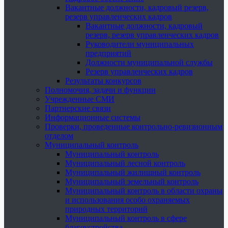
Вакантные должности, кадровый резерв,
резерв управленческих кадров
Вакантные должности, кадровый
резерв, резерв управленческих кадров
Руководители муниципальных
предприятий
Должности муниципальной службы
Резерв управленческих кадров
Результаты конкурсов
Полномочия, задачи и функции
Учрежденные СМИ
Партнерские связи
Информационные системы
Проверки, проведенные контрольно-ревизионным
отделом
Муниципальный контроль
Муниципальный контроль
Муниципальный лесной контроль
Муниципальный жилищный контроль
Муниципальный земельный контроль
Муниципальный контроль в области охраны
и использования особо охраняемых
природных территорий
Муниципальный контроль в сфере
благоустройства