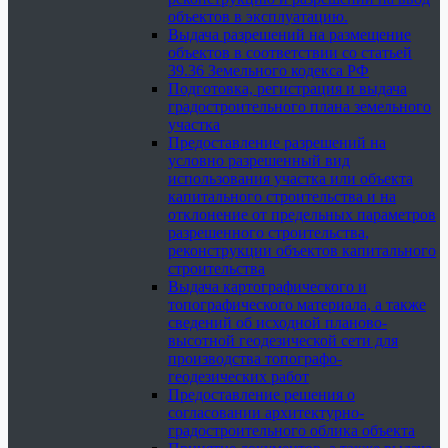
объектов в эксплуатацию.
Выдача разрешений на размещение
объектов в соответствии со статьей
39.36 Земельного кодекса РФ
Подготовка, регистрация и выдача
градостроительного плана земельного
участка
Предоставление разрешений на
условно разрешенный вид
использования участка или объекта
капитального строительства и на
отклонение от предельных параметров
разрешенного строительства,
реконструкции объектов капитального
строительства
Выдача картографического и
топографического материала, а также
сведений об исходной планово-
высотной геодезической сети для
производства топографо-
геодезических работ
Предоставление решения о
согласовании архитектурно-
градостроительного облика объекта