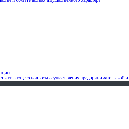
ществе и обязательствах имущественного характера
упции
 затрагивающего вопросы осуществления предпринимательской и