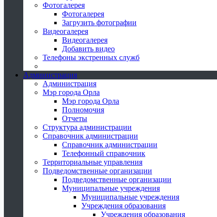
Фотогалерея
Фотогалерея
Загрузить фотографии
Видеогалерея
Видеогалерея
Добавить видео
Телефоны экстренных служб
Администрация
Администрация
Мэр города Орла
Мэр города Орла
Полномочия
Отчеты
Структура администрации
Справочник администрации
Справочник администрации
Телефонный справочник
Территориальные управления
Подведомственные организации
Подведомственные организации
Муниципальные учреждения
Муниципальные учреждения
Учреждения образования
Учреждения образования