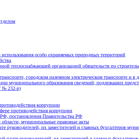
отделом
 использования особо охраняемых природных территорий
йства
ой теплоснабжающей организацией обязательств по строительс
ранспорте, городском наземном электрическом транспорте и в 
ции муниципального образования сведений, подлежащих предст
 № 232-р)
противодействия коррупции
фере противодействия коррупции
 РФ, постановления Правительства РФ
 области, муниципальные правовые акты
ате руководителей, их заместителей и главных бухгалтеров м
ой плате руководителей, их заместителей и главных бухгалте