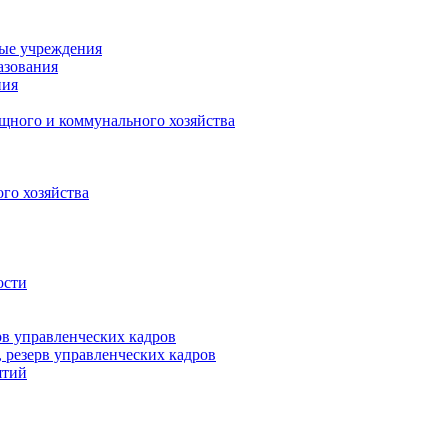
ные учреждения
азования
ния
щного и коммунального хозяйства
го хозяйства
ости
рв управленческих кадров
 резерв управленческих кадров
ятий