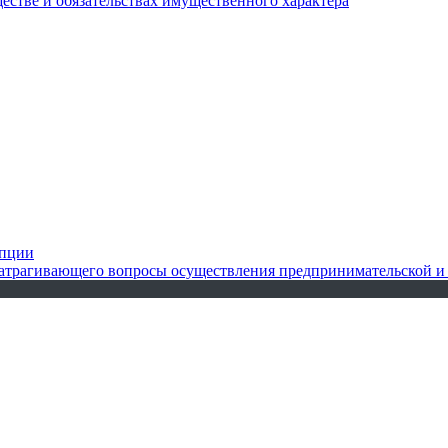
ществе и обязательствах имущественного характера
упции
 затрагивающего вопросы осуществления предпринимательской и