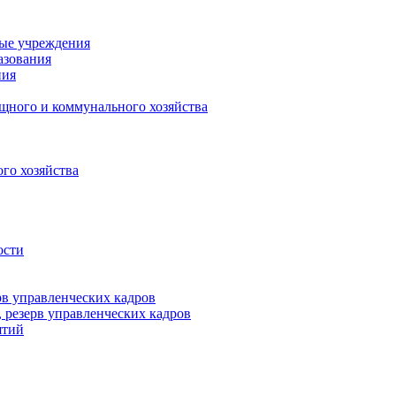
ные учреждения
азования
ния
щного и коммунального хозяйства
го хозяйства
ости
рв управленческих кадров
 резерв управленческих кадров
ятий