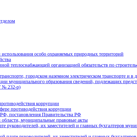
отделом
 использования особо охраняемых природных территорий
йства
ой теплоснабжающей организацией обязательств по строительс
ранспорте, городском наземном электрическом транспорте и в 
ции муниципального образования сведений, подлежащих предст
 № 232-р)
противодействия коррупции
фере противодействия коррупции
 РФ, постановления Правительства РФ
 области, муниципальные правовые акты
ате руководителей, их заместителей и главных бухгалтеров м
ой плате руководителей, их заместителей и главных бухгалте