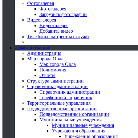
Фотогалерея
Фотогалерея
Загрузить фотографии
Видеогалерея
Видеогалерея
Добавить видео
Телефоны экстренных служб
Администрация
Администрация
Мэр города Орла
Мэр города Орла
Полномочия
Отчеты
Структура администрации
Справочник администрации
Справочник администрации
Телефонный справочник
Территориальные управления
Подведомственные организации
Подведомственные организации
Муниципальные учреждения
Муниципальные учреждения
Учреждения образования
Учреждения образования