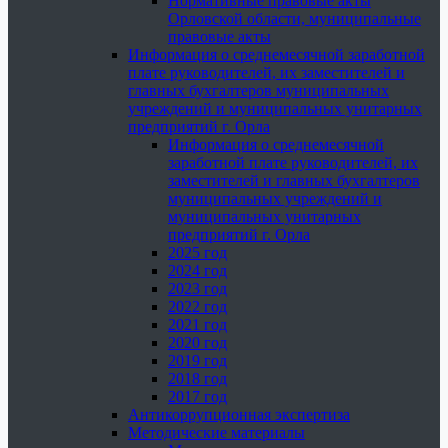
Нормативные правовые акты
Орловской области, муниципальные
правовые акты
Информация о среднемесячной заработной
плате руководителей, их заместителей и
главных бухгалтеров муниципальных
учреждений и муниципальных унитарных
предприятий г. Орла
Информация о среднемесячной
заработной плате руководителей, их
заместителей и главных бухгалтеров
муниципальных учреждений и
муниципальных унитарных
предприятий г. Орла
2025 год
2024 год
2023 год
2022 год
2021 год
2020 год
2019 год
2018 год
2017 год
Антикоррупционная экспертиза
Методические материалы