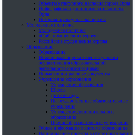
Объекты культурного наследия города Орла
Инфографика о достопримечательностях
Орла
Историко-культурная экспертиза
Молодёжная политика
Молодёжная политика
«Орёл помнит своих героев»
Российские студенческие отряды
Образование
Образование
Независимая оценка качества условий
осуществления образовательной
деятельности организациями
Нормативно-правовые документы
Учреждения образования
Учреждения образования
Школы
Детские сады
Негосударственные образовательные
учреждения
Учреждения дополнительного
образования
Прочие образовательные учреждения
Общая информация о системе образования
Национальные проекты в сфере образования