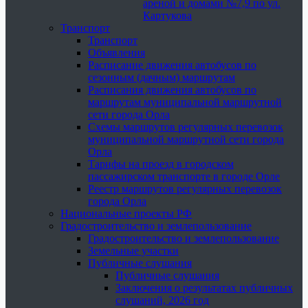
ареной и домами №7,9 по ул.
Картукова
Транспорт
Транспорт
Объявления
Расписание движения автобусов по
сезонным (дачным) маршрутам
Расписания движения автобусов по
маршрутам муниципальной маршрутной
сети города Орла
Схемы маршрутов регулярных перевозок
муниципальной маршрутной сети города
Орла
Тарифы на проезд в городском
пассажирском транспорте в городе Орле
Реестр маршрутов регулярных перевозок
города Орла
Национальные проекты РФ
Градостроительство и землепользование
Градостроительство и землепользование
Земельные участки
Публичные слушания
Публичные слушания
Заключения о результатах публичных
слушаний, 2026 год