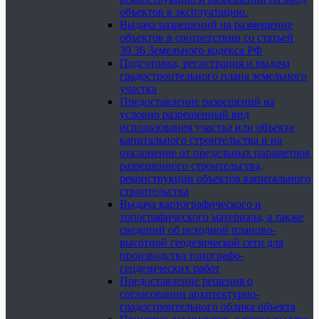
объектов в эксплуатацию.
Выдача разрешений на размещение
объектов в соответствии со статьей
39.36 Земельного кодекса РФ
Подготовка, регистрация и выдача
градостроительного плана земельного
участка
Предоставление разрешений на
условно разрешенный вид
использования участка или объекта
капитального строительства и на
отклонение от предельных параметров
разрешенного строительства,
реконструкции объектов капитального
строительства
Выдача картографического и
топографического материала, а также
сведений об исходной планово-
высотной геодезической сети для
производства топографо-
геодезических работ
Предоставление решения о
согласовании архитектурно-
градостроительного облика объекта