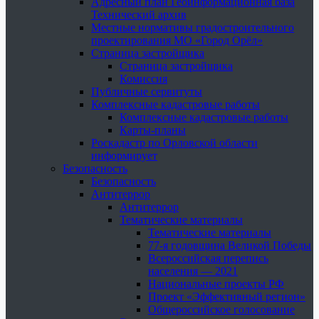
Адресный план Геоинформационная база
Технический архив
Местные нормативы градостроительного
проектирования МО «Город Орёл»
Страница застройщика
Страница застройщика
Комиссия
Публичные сервитуты
Комплексные кадастровые работы
Комплексные кадастровые работы
Карты-планы
Роскадастр по Орловской области
информирует
Безопасность
Безопасность
Антитеррор
Антитеррор
Тематические материалы
Тематические материалы
77-я годовщина Великой Победы
Всероссийская перепись
населения — 2021
Национальные проекты РФ
Проект «Эффективный регион»
Общероссийское голосование