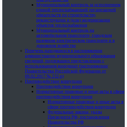
Муниципальный контроль за исполнением
единой теплоснабжающей организацией
обязательств по строительству,
реконструкции и (или) модернизации
объектов теплоснабжения
Муниципальный контроль на
автомобильном транспорте, городском
наземном электрическом транспорте и в
дорожном хозяйстве
Перечень находящихся в распоряжении
администрации муниципального образования
сведений, подлежащих представлению с
использованием координат (распоряжение
Правительства Российской Федерации от
09.02.2017 № 232-р)
Противодействие коррупции
Противодействие коррупции
Нормативные правовые и иные акты в сфере
противодействия коррупции
Нормативные правовые и иные акты в
сфере противодействия коррупции
Федеральные законы, указы
Президента РФ, постановления
Правительства РФ