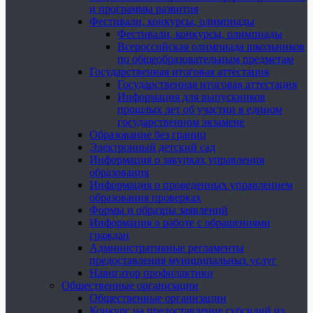
и программы развития
Фестивали, конкурсы, олимпиады
Фестивали, конкурсы, олимпиады
Всероссийская олимпиада школьников
по общеобразовательным предметам
Государственная итоговая аттестация
Государственная итоговая аттестация
Информация для выпускников
прошлых лет об участии в едином
государственном экзамене
Образование без границ
Электронный детский сад
Информация о закупках управления
образования
Информация о проведенных управлением
образования проверках
Формы и образцы заявлений
Информация о работе с обращениями
граждан
Административные регламенты
предоставления муниципальных услуг
Навигатор профилактики
Общественные организации
Общественные организации
Конкурс на предоставление субсидий из