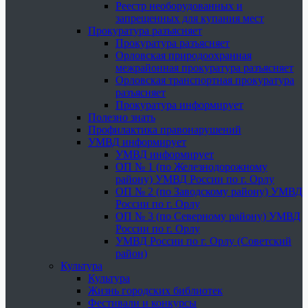
Реестр необорудованных и
запрещенных для купания мест
Прокуратура разъясняет
Прокуратура разъясняет
Орловская природоохранная
межрайонная прокуратура разъясняет
Орловская транспортная прокуратура
разъясняет
Прокуратура информирует
Полезно знать
Профилактика правонарушений
УМВД информирует
УМВД информирует
ОП № 1 (по Железнодорожному
району) УМВД России по г. Орлу
ОП № 2 (по Заводскому району) УМВД
России по г. Орлу
ОП № 3 (по Северному району) УМВД
России по г. Орлу
УМВД России по г. Орлу (Советский
район)
Культура
Культура
Жизнь городских библиотек
Фестивали и конкурсы