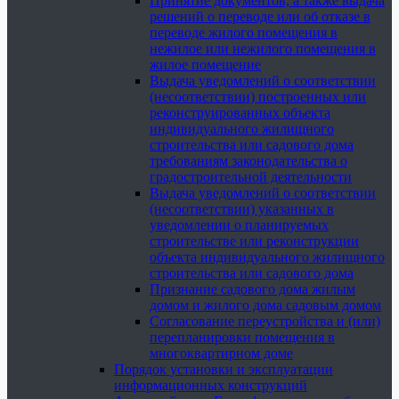
Принятие документов, а также выдача
решений о переводе или об отказе в
переводе жилого помещения в
нежилое или нежилого помещения в
жилое помещение
Выдача уведомлений о соответствии
(несоответствии) построенных или
реконструированных объекта
индивидуального жилищного
строительства или садового дома
требованиям законодательства о
градостроительной деятельности
Выдача уведомлений о соответствии
(несоответствии) указанных в
уведомлении о планируемых
строительстве или реконструкции
объекта индивидуального жилищного
строительства или садового дома
Признание садового дома жилым
домом и жилого дома садовым домом
Согласование переустройства и (или)
перепланировки помещения в
многоквартирном доме
Порядок установки и эксплуатации
информационных конструкций