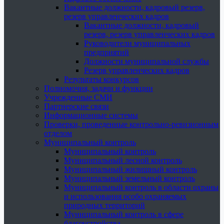
Вакантные должности, кадровый резерв,
резерв управленческих кадров
Вакантные должности, кадровый
резерв, резерв управленческих кадров
Руководители муниципальных
предприятий
Должности муниципальной службы
Резерв управленческих кадров
Результаты конкурсов
Полномочия, задачи и функции
Учрежденные СМИ
Партнерские связи
Информационные системы
Проверки, проведенные контрольно-ревизионным
отделом
Муниципальный контроль
Муниципальный контроль
Муниципальный лесной контроль
Муниципальный жилищный контроль
Муниципальный земельный контроль
Муниципальный контроль в области охраны
и использования особо охраняемых
природных территорий
Муниципальный контроль в сфере
благоустройства