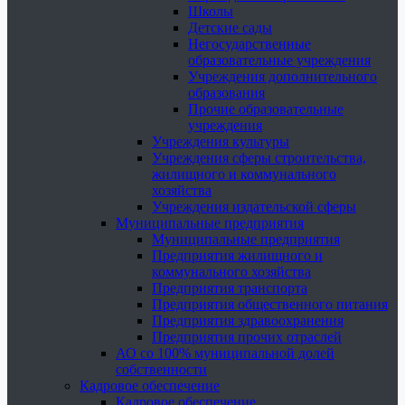
Школы
Детские сады
Негосударственные
образовательные учреждения
Учреждения дополнительного
образования
Прочие образовательные
учреждения
Учреждения культуры
Учреждения сферы строительства,
жилищного и коммунального
хозяйства
Учреждения издательской сферы
Муниципальные предприятия
Муниципальные предприятия
Предприятия жилищного и
коммунального хозяйства
Предприятия транспорта
Предприятия общественного питания
Предприятия здравоохранения
Предприятия прочих отраслей
АО со 100% муниципальной долей
собственности
Кадровое обеспечение
Кадровое обеспечение