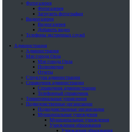
Фотогалерея
Фотогалерея
Загрузить фотографии
Видеогалерея
Видеогалерея
Добавить видео
Телефоны экстренных служб
Администрация
Администрация
Мэр города Орла
Мэр города Орла
Полномочия
Отчеты
Структура администрации
Справочник администрации
Справочник администрации
Телефонный справочник
Территориальные управления
Подведомственные организации
Подведомственные организации
Муниципальные учреждения
Муниципальные учреждения
Учреждения образования
Учреждения образования