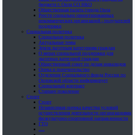
бюджета г. Орла СО НКО
Общественная палата города Орла
Реестр социально ориентированных
некоммерческих организаций - получателей
поддержки
Социальная политика
Социальная политика
Актуальные темы
Земля льготным категориям граждан
О мерах социальной поддержки для
льготных категорий граждан
Общественный совет по делам инвалидов
Опека и попечительство
Отделение Социального фонда России по
Орловской области информирует
Социальный контракт
Старшее поколение
Спорт
Спорт
Независимая оценка качества условий
осуществления деятельности организациями
физкультурно-спортивной направленности
ГТО
.....
......