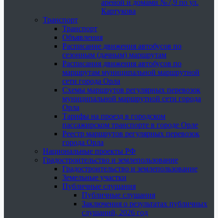
ареной и домами №7,9 по ул.
Картукова
Транспорт
Транспорт
Объявления
Расписание движения автобусов по
сезонным (дачным) маршрутам
Расписания движения автобусов по
маршрутам муниципальной маршрутной
сети города Орла
Схемы маршрутов регулярных перевозок
муниципальной маршрутной сети города
Орла
Тарифы на проезд в городском
пассажирском транспорте в городе Орле
Реестр маршрутов регулярных перевозок
города Орла
Национальные проекты РФ
Градостроительство и землепользование
Градостроительство и землепользование
Земельные участки
Публичные слушания
Публичные слушания
Заключения о результатах публичных
слушаний, 2026 год