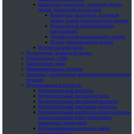
Вакантные должности, кадровый резерв,
резерв управленческих кадров
Вакантные должности, кадровый
резерв, резерв управленческих кадров
Руководители муниципальных
предприятий
Должности муниципальной службы
Резерв управленческих кадров
Результаты конкурсов
Полномочия, задачи и функции
Учрежденные СМИ
Партнерские связи
Информационные системы
Проверки, проведенные контрольно-ревизионным
отделом
Муниципальный контроль
Муниципальный контроль
Муниципальный лесной контроль
Муниципальный жилищный контроль
Муниципальный земельный контроль
Муниципальный контроль в области охраны
и использования особо охраняемых
природных территорий
Муниципальный контроль в сфере
благоустройства