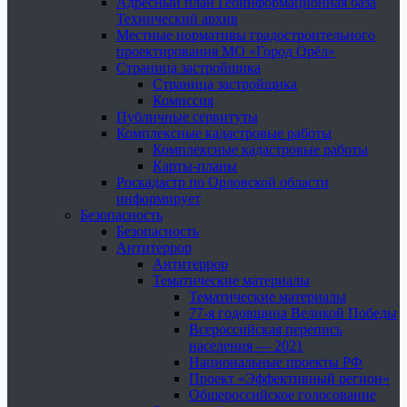
Адресный план Геоинформационная база
Технический архив
Местные нормативы градостроительного
проектирования МО «Город Орёл»
Страница застройщика
Страница застройщика
Комиссия
Публичные сервитуты
Комплексные кадастровые работы
Комплексные кадастровые работы
Карты-планы
Роскадастр по Орловской области
информирует
Безопасность
Безопасность
Антитеррор
Антитеррор
Тематические материалы
Тематические материалы
77-я годовщина Великой Победы
Всероссийская перепись
населения — 2021
Национальные проекты РФ
Проект «Эффективный регион»
Общероссийское голосование