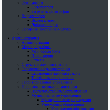
Фотогалерея
Фотогалерея
Загрузить фотографии
Видеогалерея
Видеогалерея
Добавить видео
Телефоны экстренных служб
Администрация
Администрация
Мэр города Орла
Мэр города Орла
Полномочия
Отчеты
Структура администрации
Справочник администрации
Справочник администрации
Телефонный справочник
Территориальные управления
Подведомственные организации
Подведомственные организации
Муниципальные учреждения
Муниципальные учреждения
Учреждения образования
Учреждения образования