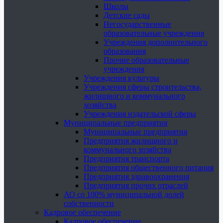
Школы
Детские сады
Негосударственные
образовательные учреждения
Учреждения дополнительного
образования
Прочие образовательные
учреждения
Учреждения культуры
Учреждения сферы строительства,
жилищного и коммунального
хозяйства
Учреждения издательской сферы
Муниципальные предприятия
Муниципальные предприятия
Предприятия жилищного и
коммунального хозяйства
Предприятия транспорта
Предприятия общественного питания
Предприятия здравоохранения
Предприятия прочих отраслей
АО со 100% муниципальной долей
собственности
Кадровое обеспечение
Кадровое обеспечение