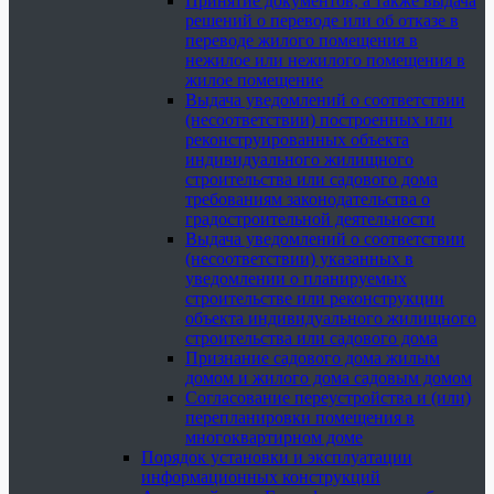
Принятие документов, а также выдача
решений о переводе или об отказе в
переводе жилого помещения в
нежилое или нежилого помещения в
жилое помещение
Выдача уведомлений о соответствии
(несоответствии) построенных или
реконструированных объекта
индивидуального жилищного
строительства или садового дома
требованиям законодательства о
градостроительной деятельности
Выдача уведомлений о соответствии
(несоответствии) указанных в
уведомлении о планируемых
строительстве или реконструкции
объекта индивидуального жилищного
строительства или садового дома
Признание садового дома жилым
домом и жилого дома садовым домом
Согласование переустройства и (или)
перепланировки помещения в
многоквартирном доме
Порядок установки и эксплуатации
информационных конструкций