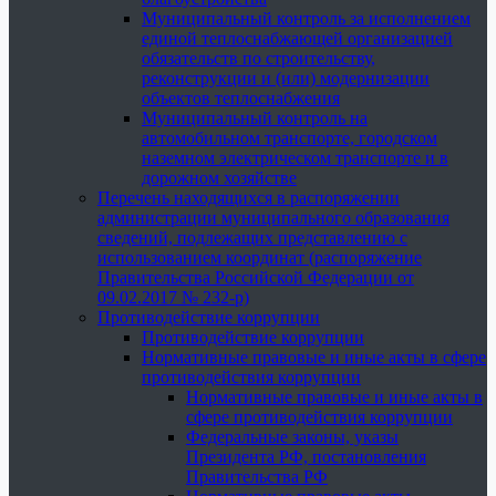
Муниципальный контроль за исполнением
единой теплоснабжающей организацией
обязательств по строительству,
реконструкции и (или) модернизации
объектов теплоснабжения
Муниципальный контроль на
автомобильном транспорте, городском
наземном электрическом транспорте и в
дорожном хозяйстве
Перечень находящихся в распоряжении
администрации муниципального образования
сведений, подлежащих представлению с
использованием координат (распоряжение
Правительства Российской Федерации от
09.02.2017 № 232-р)
Противодействие коррупции
Противодействие коррупции
Нормативные правовые и иные акты в сфере
противодействия коррупции
Нормативные правовые и иные акты в
сфере противодействия коррупции
Федеральные законы, указы
Президента РФ, постановления
Правительства РФ