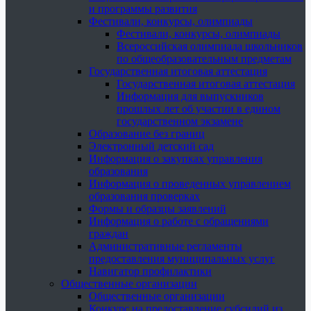
и программы развития
Фестивали, конкурсы, олимпиады
Фестивали, конкурсы, олимпиады
Всероссийская олимпиада школьников
по общеобразовательным предметам
Государственная итоговая аттестация
Государственная итоговая аттестация
Информация для выпускников
прошлых лет об участии в едином
государственном экзамене
Образование без границ
Электронный детский сад
Информация о закупках управления
образования
Информация о проведенных управлением
образования проверках
Формы и образцы заявлений
Информация о работе с обращениями
граждан
Административные регламенты
предоставления муниципальных услуг
Навигатор профилактики
Общественные организации
Общественные организации
Конкурс на предоставление субсидий из