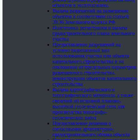
объектов в эксплуатацию.
Выдача разрешений на размещение
объектов в соответствии со статьей
39.36 Земельного кодекса РФ
Подготовка, регистрация и выдача
градостроительного плана земельного
участка
Предоставление разрешений на
условно разрешенный вид
использования участка или объекта
капитального строительства и на
отклонение от предельных параметров
разрешенного строительства,
реконструкции объектов капитального
строительства
Выдача картографического и
топографического материала, а также
сведений об исходной планово-
высотной геодезической сети для
производства топографо-
геодезических работ
Предоставление решения о
согласовании архитектурно-
градостроительного облика объекта