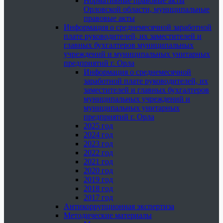
Нормативные правовые акты
Орловской области, муниципальные
правовые акты
Информация о среднемесячной заработной
плате руководителей, их заместителей и
главных бухгалтеров муниципальных
учреждений и муниципальных унитарных
предприятий г. Орла
Информация о среднемесячной
заработной плате руководителей, их
заместителей и главных бухгалтеров
муниципальных учреждений и
муниципальных унитарных
предприятий г. Орла
2025 год
2024 год
2023 год
2022 год
2021 год
2020 год
2019 год
2018 год
2017 год
Антикоррупционная экспертиза
Методические материалы