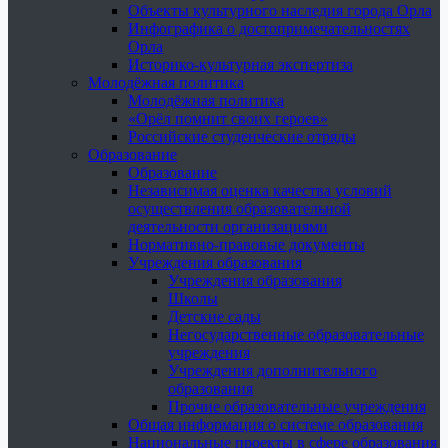
Объекты культурного наследия города Орла
Инфографика о достопримечательностях
Орла
Историко-культурная экспертиза
Молодёжная политика
Молодёжная политика
«Орёл помнит своих героев»
Российские студенческие отряды
Образование
Образование
Независимая оценка качества условий
осуществления образовательной
деятельности организациями
Нормативно-правовые документы
Учреждения образования
Учреждения образования
Школы
Детские сады
Негосударственные образовательные
учреждения
Учреждения дополнительного
образования
Прочие образовательные учреждения
Общая информация о системе образования
Национальные проекты в сфере образования