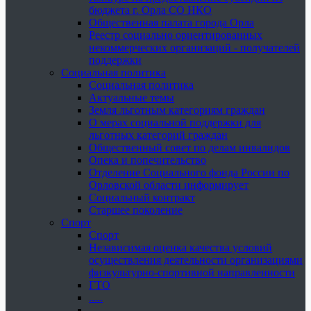
бюджета г. Орла СО НКО
Общественная палата города Орла
Реестр социально ориентированных
некоммерческих организаций - получателей
поддержки
Социальная политика
Социальная политика
Актуальные темы
Земля льготным категориям граждан
О мерах социальной поддержки для
льготных категорий граждан
Общественный совет по делам инвалидов
Опека и попечительство
Отделение Социального фонда России по
Орловской области информирует
Социальный контракт
Старшее поколение
Спорт
Спорт
Независимая оценка качества условий
осуществления деятельности организациями
физкультурно-спортивной направленности
ГТО
.....
......