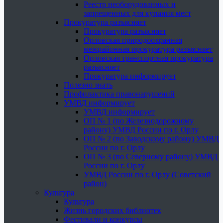
Реестр необорудованных и
запрещенных для купания мест
Прокуратура разъясняет
Прокуратура разъясняет
Орловская природоохранная
межрайонная прокуратура разъясняет
Орловская транспортная прокуратура
разъясняет
Прокуратура информирует
Полезно знать
Профилактика правонарушений
УМВД информирует
УМВД информирует
ОП № 1 (по Железнодорожному
району) УМВД России по г. Орлу
ОП № 2 (по Заводскому району) УМВД
России по г. Орлу
ОП № 3 (по Северному району) УМВД
России по г. Орлу
УМВД России по г. Орлу (Советский
район)
Культура
Культура
Жизнь городских библиотек
Фестивали и конкурсы