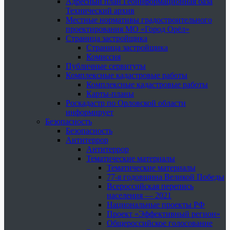
Адресный план Геоинформационная база
Технический архив
Местные нормативы градостроительного
проектирования МО «Город Орёл»
Страница застройщика
Страница застройщика
Комиссия
Публичные сервитуты
Комплексные кадастровые работы
Комплексные кадастровые работы
Карты-планы
Роскадастр по Орловской области
информирует
Безопасность
Безопасность
Антитеррор
Антитеррор
Тематические материалы
Тематические материалы
77-я годовщина Великой Победы
Всероссийская перепись
населения — 2021
Национальные проекты РФ
Проект «Эффективный регион»
Общероссийское голосование