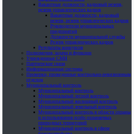
Вакантные должности, кадровый резерв,
резерв управленческих кадров
Вакантные должности, кадровый
резерв, резерв управленческих кадров
Руководители муниципальных
предприятий
Должности муниципальной службы
Резерв управленческих кадров
Результаты конкурсов
Полномочия, задачи и функции
Учрежденные СМИ
Партнерские связи
Информационные системы
Проверки, проведенные контрольно-ревизионным
отделом
Муниципальный контроль
Муниципальный контроль
Муниципальный лесной контроль
Муниципальный жилищный контроль
Муниципальный земельный контроль
Муниципальный контроль в области охраны
и использования особо охраняемых
природных территорий
Муниципальный контроль в сфере
благоустройства