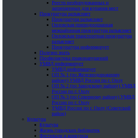
Реестр необорудованных и
запрещенных для купания мест
Прокуратура разъясняет
Прокуратура разъясняет
Орловская природоохранная
межрайонная прокуратура разъясняет
Орловская транспортная прокуратура
разъясняет
Прокуратура информирует
Полезно знать
Профилактика правонарушений
УМВД информирует
УМВД информирует
ОП № 1 (по Железнодорожному
району) УМВД России по г. Орлу
ОП № 2 (по Заводскому району) УМВД
России по г. Орлу
ОП № 3 (по Северному району) УМВД
России по г. Орлу
УМВД России по г. Орлу (Советский
район)
Культура
Культура
Жизнь городских библиотек
Фестивали и конкурсы