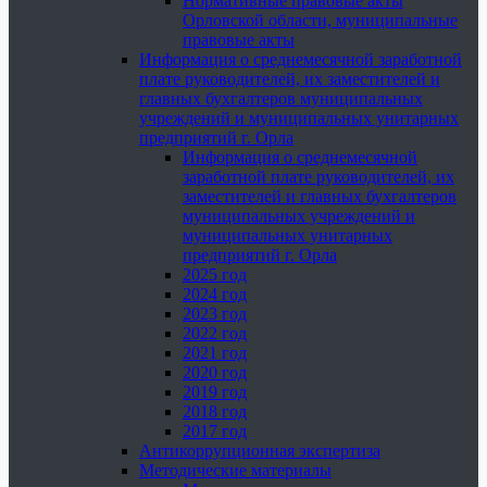
Нормативные правовые акты
Орловской области, муниципальные
правовые акты
Информация о среднемесячной заработной
плате руководителей, их заместителей и
главных бухгалтеров муниципальных
учреждений и муниципальных унитарных
предприятий г. Орла
Информация о среднемесячной
заработной плате руководителей, их
заместителей и главных бухгалтеров
муниципальных учреждений и
муниципальных унитарных
предприятий г. Орла
2025 год
2024 год
2023 год
2022 год
2021 год
2020 год
2019 год
2018 год
2017 год
Антикоррупционная экспертиза
Методические материалы