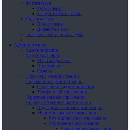
Фотогалерея
Фотогалерея
Загрузить фотографии
Видеогалерея
Видеогалерея
Добавить видео
Телефоны экстренных служб
Администрация
Администрация
Мэр города Орла
Мэр города Орла
Полномочия
Отчеты
Структура администрации
Справочник администрации
Справочник администрации
Телефонный справочник
Территориальные управления
Подведомственные организации
Подведомственные организации
Муниципальные учреждения
Муниципальные учреждения
Учреждения образования
Учреждения образования