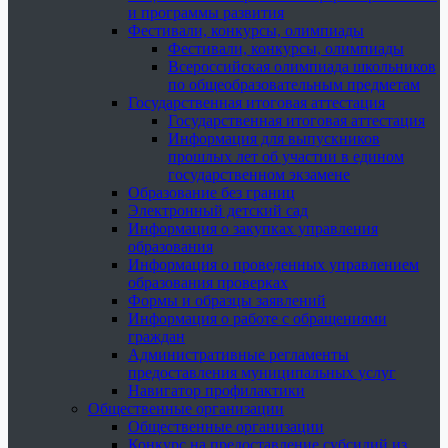
и программы развития
Фестивали, конкурсы, олимпиады
Фестивали, конкурсы, олимпиады
Всероссийская олимпиада школьников
по общеобразовательным предметам
Государственная итоговая аттестация
Государственная итоговая аттестация
Информация для выпускников
прошлых лет об участии в едином
государственном экзамене
Образование без границ
Электронный детский сад
Информация о закупках управления
образования
Информация о проведенных управлением
образования проверках
Формы и образцы заявлений
Информация о работе с обращениями
граждан
Административные регламенты
предоставления муниципальных услуг
Навигатор профилактики
Общественные организации
Общественные организации
Конкурс на предоставление субсидий из