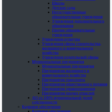
Школы
Детские сады
Негосударственные
образовательные учреждения
Учреждения дополнительного
образования
Прочие образовательные
учреждения
Учреждения культуры
Учреждения сферы строительства,
жилищного и коммунального
хозяйства
Учреждения издательской сферы
Муниципальные предприятия
Муниципальные предприятия
Предприятия жилищного и
коммунального хозяйства
Предприятия транспорта
Предприятия общественного питания
Предприятия здравоохранения
Предприятия прочих отраслей
АО со 100% муниципальной долей
собственности
Кадровое обеспечение
Кадровое обеспечение