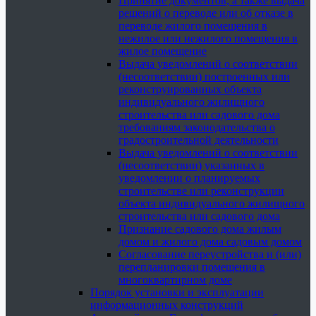
Принятие документов, а также выдача
решений о переводе или об отказе в
переводе жилого помещения в
нежилое или нежилого помещения в
жилое помещение
Выдача уведомлений о соответствии
(несоответствии) построенных или
реконструированных объекта
индивидуального жилищного
строительства или садового дома
требованиям законодательства о
градостроительной деятельности
Выдача уведомлений о соответствии
(несоответствии) указанных в
уведомлении о планируемых
строительстве или реконструкции
объекта индивидуального жилищного
строительства или садового дома
Признание садового дома жилым
домом и жилого дома садовым домом
Согласование переустройства и (или)
перепланировки помещения в
многоквартирном доме
Порядок установки и эксплуатации
информационных конструкций