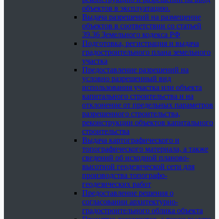
объектов в эксплуатацию.
Выдача разрешений на размещение
объектов в соответствии со статьей
39.36 Земельного кодекса РФ
Подготовка, регистрация и выдача
градостроительного плана земельного
участка
Предоставление разрешений на
условно разрешенный вид
использования участка или объекта
капитального строительства и на
отклонение от предельных параметров
разрешенного строительства,
реконструкции объектов капитального
строительства
Выдача картографического и
топографического материала, а также
сведений об исходной планово-
высотной геодезической сети для
производства топографо-
геодезических работ
Предоставление решения о
согласовании архитектурно-
градостроительного облика объекта