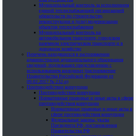
Муниципальный контроль за исполнением
единой теплоснабжающей организацией
обязательств по строительству,
реконструкции и (или) модернизации
объектов теплоснабжения
Муниципальный контроль на
автомобильном транспорте, городском
наземном электрическом транспорте и в
дорожном хозяйстве
Перечень находящихся в распоряжении
администрации муниципального образования
сведений, подлежащих представлению с
использованием координат (распоряжение
Правительства Российской Федерации от
09.02.2017 № 232-р)
Противодействие коррупции
Противодействие коррупции
Нормативные правовые и иные акты в сфере
противодействия коррупции
Нормативные правовые и иные акты в
сфере противодействия коррупции
Федеральные законы, указы
Президента РФ, постановления
Правительства РФ