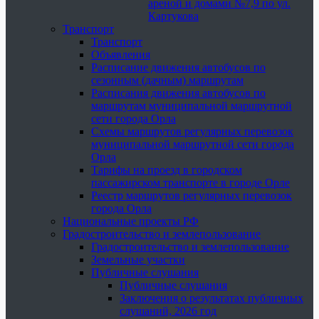
ареной и домами №7,9 по ул.
Картукова
Транспорт
Транспорт
Объявления
Расписание движения автобусов по
сезонным (дачным) маршрутам
Расписания движения автобусов по
маршрутам муниципальной маршрутной
сети города Орла
Схемы маршрутов регулярных перевозок
муниципальной маршрутной сети города
Орла
Тарифы на проезд в городском
пассажирском транспорте в городе Орле
Реестр маршрутов регулярных перевозок
города Орла
Национальные проекты РФ
Градостроительство и землепользование
Градостроительство и землепользование
Земельные участки
Публичные слушания
Публичные слушания
Заключения о результатах публичных
слушаний, 2026 год