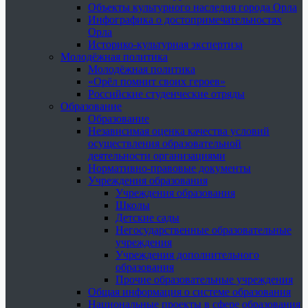
Объекты культурного наследия города Орла
Инфографика о достопримечательностях
Орла
Историко-культурная экспертиза
Молодёжная политика
Молодёжная политика
«Орёл помнит своих героев»
Российские студенческие отряды
Образование
Образование
Независимая оценка качества условий
осуществления образовательной
деятельности организациями
Нормативно-правовые документы
Учреждения образования
Учреждения образования
Школы
Детские сады
Негосударственные образовательные
учреждения
Учреждения дополнительного
образования
Прочие образовательные учреждения
Общая информация о системе образования
Национальные проекты в сфере образования