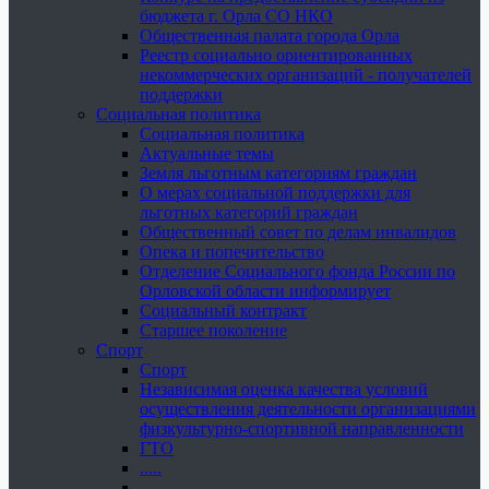
бюджета г. Орла СО НКО
Общественная палата города Орла
Реестр социально ориентированных
некоммерческих организаций - получателей
поддержки
Социальная политика
Социальная политика
Актуальные темы
Земля льготным категориям граждан
О мерах социальной поддержки для
льготных категорий граждан
Общественный совет по делам инвалидов
Опека и попечительство
Отделение Социального фонда России по
Орловской области информирует
Социальный контракт
Старшее поколение
Спорт
Спорт
Независимая оценка качества условий
осуществления деятельности организациями
физкультурно-спортивной направленности
ГТО
.....
......