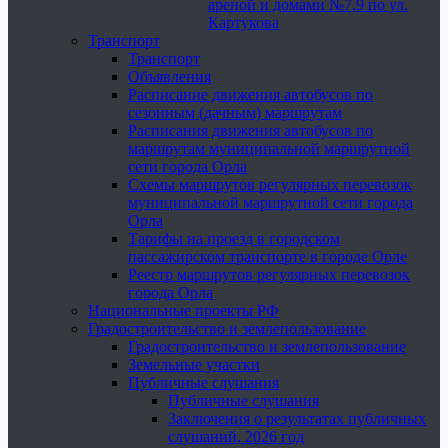
ареной и домами №7,9 по ул.
Картукова
Транспорт
Транспорт
Объявления
Расписание движения автобусов по
сезонным (дачным) маршрутам
Расписания движения автобусов по
маршрутам муниципальной маршрутной
сети города Орла
Схемы маршрутов регулярных перевозок
муниципальной маршрутной сети города
Орла
Тарифы на проезд в городском
пассажирском транспорте в городе Орле
Реестр маршрутов регулярных перевозок
города Орла
Национальные проекты РФ
Градостроительство и землепользование
Градостроительство и землепользование
Земельные участки
Публичные слушания
Публичные слушания
Заключения о результатах публичных
слушаний, 2026 год