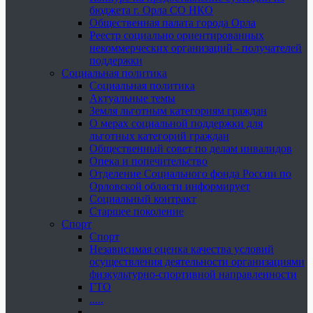
бюджета г. Орла СО НКО
Общественная палата города Орла
Реестр социально ориентированных
некоммерческих организаций - получателей
поддержки
Социальная политика
Социальная политика
Актуальные темы
Земля льготным категориям граждан
О мерах социальной поддержки для
льготных категорий граждан
Общественный совет по делам инвалидов
Опека и попечительство
Отделение Социального фонда России по
Орловской области информирует
Социальный контракт
Старшее поколение
Спорт
Спорт
Независимая оценка качества условий
осуществления деятельности организациями
физкультурно-спортивной направленности
ГТО
.....
......