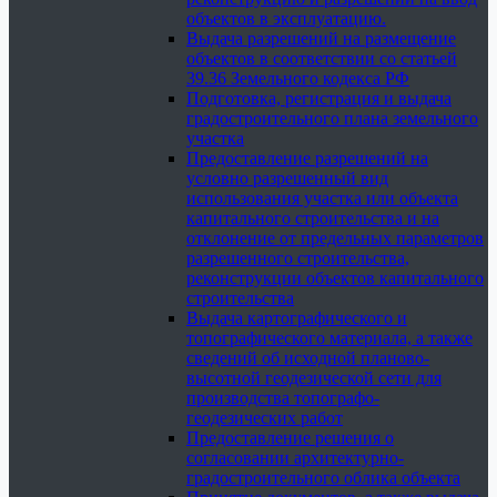
объектов в эксплуатацию.
Выдача разрешений на размещение
объектов в соответствии со статьей
39.36 Земельного кодекса РФ
Подготовка, регистрация и выдача
градостроительного плана земельного
участка
Предоставление разрешений на
условно разрешенный вид
использования участка или объекта
капитального строительства и на
отклонение от предельных параметров
разрешенного строительства,
реконструкции объектов капитального
строительства
Выдача картографического и
топографического материала, а также
сведений об исходной планово-
высотной геодезической сети для
производства топографо-
геодезических работ
Предоставление решения о
согласовании архитектурно-
градостроительного облика объекта