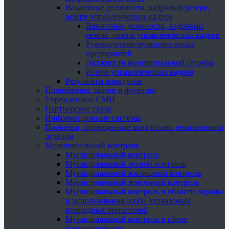
Вакантные должности, кадровый резерв,
резерв управленческих кадров
Вакантные должности, кадровый
резерв, резерв управленческих кадров
Руководители муниципальных
предприятий
Должности муниципальной службы
Резерв управленческих кадров
Результаты конкурсов
Полномочия, задачи и функции
Учрежденные СМИ
Партнерские связи
Информационные системы
Проверки, проведенные контрольно-ревизионным
отделом
Муниципальный контроль
Муниципальный контроль
Муниципальный лесной контроль
Муниципальный жилищный контроль
Муниципальный земельный контроль
Муниципальный контроль в области охраны
и использования особо охраняемых
природных территорий
Муниципальный контроль в сфере
благоустройства