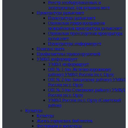
Реестр необорудованных и
запрещенных для купания мест
Прокуратура разъясняет
Прокуратура разъясняет
Орловская природоохранная
межрайонная прокуратура разъясняет
Орловская транспортная прокуратура
разъясняет
Прокуратура информирует
Полезно знать
Профилактика правонарушений
УМВД информирует
УМВД информирует
ОП № 1 (по Железнодорожному
району) УМВД России по г. Орлу
ОП № 2 (по Заводскому району) УМВД
России по г. Орлу
ОП № 3 (по Северному району) УМВД
России по г. Орлу
УМВД России по г. Орлу (Советский
район)
Культура
Культура
Жизнь городских библиотек
Фестивали и конкурсы