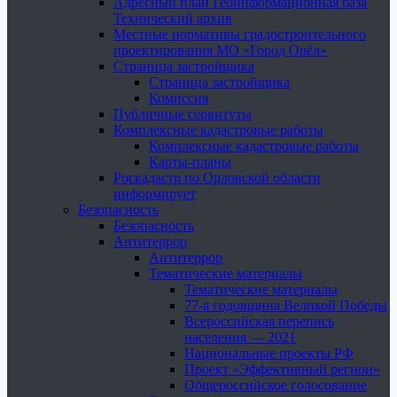
Адресный план Геоинформационная база
Технический архив
Местные нормативы градостроительного
проектирования МО «Город Орёл»
Страница застройщика
Страница застройщика
Комиссия
Публичные сервитуты
Комплексные кадастровые работы
Комплексные кадастровые работы
Карты-планы
Роскадастр по Орловской области
информирует
Безопасность
Безопасность
Антитеррор
Антитеррор
Тематические материалы
Тематические материалы
77-я годовщина Великой Победы
Всероссийская перепись
населения — 2021
Национальные проекты РФ
Проект «Эффективный регион»
Общероссийское голосование