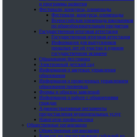
и программы развития
Фестивали, конкурсы, олимпиады
Фестивали, конкурсы, олимпиады
Всероссийская олимпиада школьников
по общеобразовательным предметам
Государственная итоговая аттестация
Государственная итоговая аттестация
Информация для выпускников
прошлых лет об участии в едином
государственном экзамене
Образование без границ
Электронный детский сад
Информация о закупках управления
образования
Информация о проведенных управлением
образования проверках
Формы и образцы заявлений
Информация о работе с обращениями
граждан
Административные регламенты
предоставления муниципальных услуг
Навигатор профилактики
Общественные организации
Общественные организации
Конкурс на предоставление субсидий из