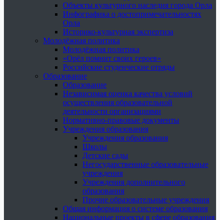
Объекты культурного наследия города Орла
Инфографика о достопримечательностях
Орла
Историко-культурная экспертиза
Молодёжная политика
Молодёжная политика
«Орёл помнит своих героев»
Российские студенческие отряды
Образование
Образование
Независимая оценка качества условий
осуществления образовательной
деятельности организациями
Нормативно-правовые документы
Учреждения образования
Учреждения образования
Школы
Детские сады
Негосударственные образовательные
учреждения
Учреждения дополнительного
образования
Прочие образовательные учреждения
Общая информация о системе образования
Национальные проекты в сфере образования