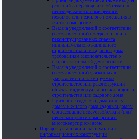
Принятие документов, а также выдача
решений о переводе или об отказе в
переводе жилого помещения в
нежилое или нежилого помещения в
жилое помещение
Выдача уведомлений о соответствии
(несоответствии) построенных или
реконструированных объекта
индивидуального жилищного
строительства или садового дома
требованиям законодательства о
градостроительной деятельности
Выдача уведомлений о соответствии
(несоответствии) указанных в
уведомлении о планируемых
строительстве или реконструкции
объекта индивидуального жилищного
строительства или садового дома
Признание садового дома жилым
домом и жилого дома садовым домом
Согласование переустройства и (или)
перепланировки помещения в
многоквартирном доме
Порядок установки и эксплуатации
информационных конструкций