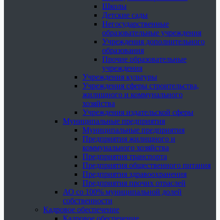
Школы
Детские сады
Негосударственные
образовательные учреждения
Учреждения дополнительного
образования
Прочие образовательные
учреждения
Учреждения культуры
Учреждения сферы строительства,
жилищного и коммунального
хозяйства
Учреждения издательской сферы
Муниципальные предприятия
Муниципальные предприятия
Предприятия жилищного и
коммунального хозяйства
Предприятия транспорта
Предприятия общественного питания
Предприятия здравоохранения
Предприятия прочих отраслей
АО со 100% муниципальной долей
собственности
Кадровое обеспечение
Кадровое обеспечение