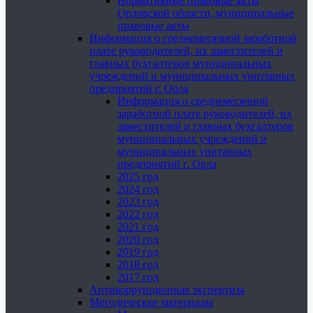
Нормативные правовые акты
Орловской области, муниципальные
правовые акты
Информация о среднемесячной заработной
плате руководителей, их заместителей и
главных бухгалтеров муниципальных
учреждений и муниципальных унитарных
предприятий г. Орла
Информация о среднемесячной
заработной плате руководителей, их
заместителей и главных бухгалтеров
муниципальных учреждений и
муниципальных унитарных
предприятий г. Орла
2025 год
2024 год
2023 год
2022 год
2021 год
2020 год
2019 год
2018 год
2017 год
Антикоррупционная экспертиза
Методические материалы