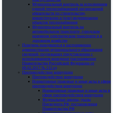
Муниципальный контроль за исполнением
единой теплоснабжающей организацией
обязательств по строительству,
реконструкции и (или) модернизации
объектов теплоснабжения
Муниципальный контроль на
автомобильном транспорте, городском
наземном электрическом транспорте и в
дорожном хозяйстве
Перечень находящихся в распоряжении
администрации муниципального образования
сведений, подлежащих представлению с
использованием координат (распоряжение
Правительства Российской Федерации от
09.02.2017 № 232-р)
Противодействие коррупции
Противодействие коррупции
Нормативные правовые и иные акты в сфере
противодействия коррупции
Нормативные правовые и иные акты в
сфере противодействия коррупции
Федеральные законы, указы
Президента РФ, постановления
Правительства РФ