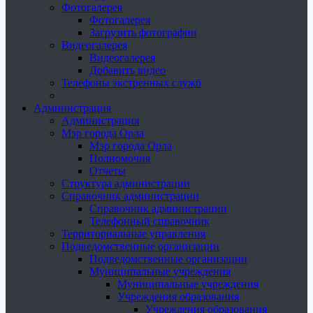
Фотогалерея
Фотогалерея
Загрузить фотографии
Видеогалерея
Видеогалерея
Добавить видео
Телефоны экстренных служб
Администрация
Администрация
Мэр города Орла
Мэр города Орла
Полномочия
Отчеты
Структура администрации
Справочник администрации
Справочник администрации
Телефонный справочник
Территориальные управления
Подведомственные организации
Подведомственные организации
Муниципальные учреждения
Муниципальные учреждения
Учреждения образования
Учреждения образования