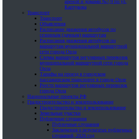
ареной и домами №7,9 по ул.
Картукова
Транспорт
Транспорт
Объявления
Расписание движения автобусов по
сезонным (дачным) маршрутам
Расписания движения автобусов по
маршрутам муниципальной маршрутной
сети города Орла
Схемы маршрутов регулярных перевозок
муниципальной маршрутной сети города
Орла
Тарифы на проезд в городском
пассажирском транспорте в городе Орле
Реестр маршрутов регулярных перевозок
города Орла
Национальные проекты РФ
Градостроительство и землепользование
Градостроительство и землепользование
Земельные участки
Публичные слушания
Публичные слушания
Заключения о результатах публичных
слушаний, 2026 год