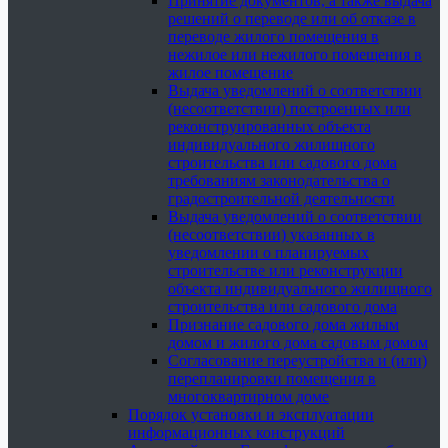
Принятие документов, а также выдача
решений о переводе или об отказе в
переводе жилого помещения в
нежилое или нежилого помещения в
жилое помещение
Выдача уведомлений о соответствии
(несоответствии) построенных или
реконструированных объекта
индивидуального жилищного
строительства или садового дома
требованиям законодательства о
градостроительной деятельности
Выдача уведомлений о соответствии
(несоответствии) указанных в
уведомлении о планируемых
строительстве или реконструкции
объекта индивидуального жилищного
строительства или садового дома
Признание садового дома жилым
домом и жилого дома садовым домом
Согласование переустройства и (или)
перепланировки помещения в
многоквартирном доме
Порядок установки и эксплуатации
информационных конструкций