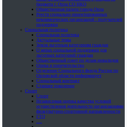
бюджета г. Орла СО НКО
Общественная палата города Орла
Реестр социально ориентированных
некоммерческих организаций - получателей
поддержки
Социальная политика
Социальная политика
Актуальные темы
Земля льготным категориям граждан
О мерах социальной поддержки для
льготных категорий граждан
Общественный совет по делам инвалидов
Опека и попечительство
Отделение Социального фонда России по
Орловской области информирует
Социальный контракт
Старшее поколение
Спорт
Спорт
Независимая оценка качества условий
осуществления деятельности организациями
физкультурно-спортивной направленности
ГТО
.....
......