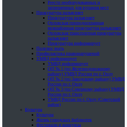
Реестр необорудованных и
запрещенных для купания мест
Прокуратура разъясняет
Прокуратура разъясняет
Орловская природоохранная
межрайонная прокуратура разъясняет
Орловская транспортная прокуратура
разъясняет
Прокуратура информирует
Полезно знать
Профилактика правонарушений
УМВД информирует
УМВД информирует
ОП № 1 (по Железнодорожному
району) УМВД России по г. Орлу
ОП № 2 (по Заводскому району) УМВД
России по г. Орлу
ОП № 3 (по Северному району) УМВД
России по г. Орлу
УМВД России по г. Орлу (Советский
район)
Культура
Культура
Жизнь городских библиотек
Фестивали и конкурсы