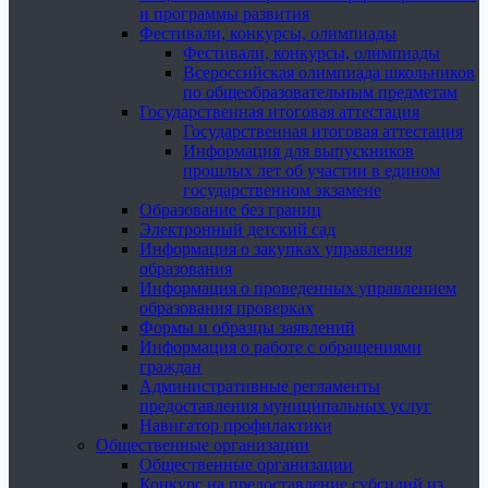
и программы развития
Фестивали, конкурсы, олимпиады
Фестивали, конкурсы, олимпиады
Всероссийская олимпиада школьников
по общеобразовательным предметам
Государственная итоговая аттестация
Государственная итоговая аттестация
Информация для выпускников
прошлых лет об участии в едином
государственном экзамене
Образование без границ
Электронный детский сад
Информация о закупках управления
образования
Информация о проведенных управлением
образования проверках
Формы и образцы заявлений
Информация о работе с обращениями
граждан
Административные регламенты
предоставления муниципальных услуг
Навигатор профилактики
Общественные организации
Общественные организации
Конкурс на предоставление субсидий из