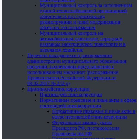
Муниципальный контроль за исполнением
единой теплоснабжающей организацией
обязательств по строительству,
реконструкции и (или) модернизации
объектов теплоснабжения
Муниципальный контроль на
автомобильном транспорте, городском
наземном электрическом транспорте и в
дорожном хозяйстве
Перечень находящихся в распоряжении
администрации муниципального образования
сведений, подлежащих представлению с
использованием координат (распоряжение
Правительства Российской Федерации от
09.02.2017 № 232-р)
Противодействие коррупции
Противодействие коррупции
Нормативные правовые и иные акты в сфере
противодействия коррупции
Нормативные правовые и иные акты в
сфере противодействия коррупции
Федеральные законы, указы
Президента РФ, постановления
Правительства РФ