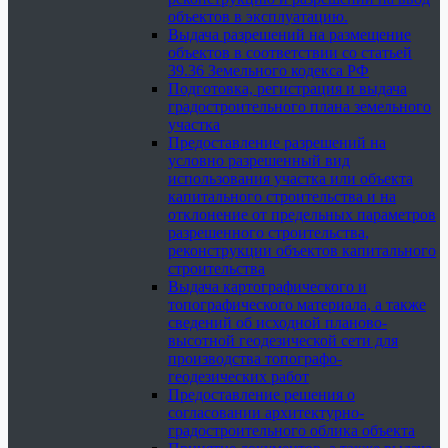
объектов в эксплуатацию.
Выдача разрешений на размещение
объектов в соответствии со статьей
39.36 Земельного кодекса РФ
Подготовка, регистрация и выдача
градостроительного плана земельного
участка
Предоставление разрешений на
условно разрешенный вид
использования участка или объекта
капитального строительства и на
отклонение от предельных параметров
разрешенного строительства,
реконструкции объектов капитального
строительства
Выдача картографического и
топографического материала, а также
сведений об исходной планово-
высотной геодезической сети для
производства топографо-
геодезических работ
Предоставление решения о
согласовании архитектурно-
градостроительного облика объекта