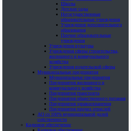
Школы
Детские сады
Негосударственные
образовательные учреждения
Учреждения дополнительного
образования
Прочие образовательные
учреждения
Учреждения культуры
Учреждения сферы строительства,
жилищного и коммунального
хозяйства
Учреждения издательской сферы
Муниципальные предприятия
Муниципальные предприятия
Предприятия жилищного и
коммунального хозяйства
Предприятия транспорта
Предприятия общественного питания
Предприятия здравоохранения
Предприятия прочих отраслей
АО со 100% муниципальной долей
собственности
Кадровое обеспечение
Кадровое обеспечение