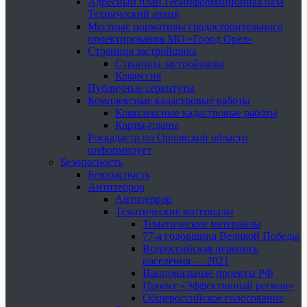
Адресный план Геоинформационная база
Технический архив
Местные нормативы градостроительного
проектирования МО «Город Орёл»
Страница застройщика
Страница застройщика
Комиссия
Публичные сервитуты
Комплексные кадастровые работы
Комплексные кадастровые работы
Карты-планы
Роскадастр по Орловской области
информирует
Безопасность
Безопасность
Антитеррор
Антитеррор
Тематические материалы
Тематические материалы
77-я годовщина Великой Победы
Всероссийская перепись
населения — 2021
Национальные проекты РФ
Проект «Эффективный регион»
Общероссийское голосование