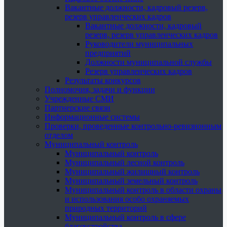
Вакантные должности, кадровый резерв,
резерв управленческих кадров
Вакантные должности, кадровый
резерв, резерв управленческих кадров
Руководители муниципальных
предприятий
Должности муниципальной службы
Резерв управленческих кадров
Результаты конкурсов
Полномочия, задачи и функции
Учрежденные СМИ
Партнерские связи
Информационные системы
Проверки, проведенные контрольно-ревизионным
отделом
Муниципальный контроль
Муниципальный контроль
Муниципальный лесной контроль
Муниципальный жилищный контроль
Муниципальный земельный контроль
Муниципальный контроль в области охраны
и использования особо охраняемых
природных территорий
Муниципальный контроль в сфере
благоустройства