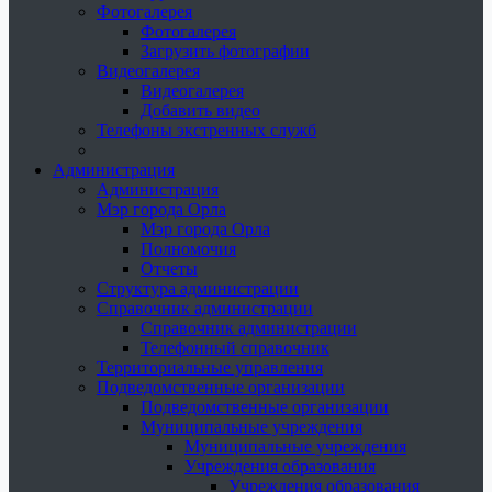
Фотогалерея
Фотогалерея
Загрузить фотографии
Видеогалерея
Видеогалерея
Добавить видео
Телефоны экстренных служб
Администрация
Администрация
Мэр города Орла
Мэр города Орла
Полномочия
Отчеты
Структура администрации
Справочник администрации
Справочник администрации
Телефонный справочник
Территориальные управления
Подведомственные организации
Подведомственные организации
Муниципальные учреждения
Муниципальные учреждения
Учреждения образования
Учреждения образования