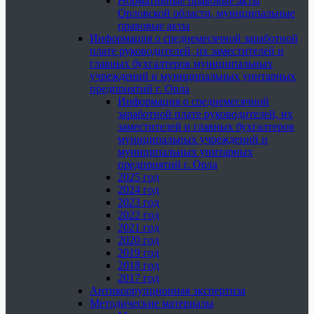
Нормативные правовые акты
Орловской области, муниципальные
правовые акты
Информация о среднемесячной заработной
плате руководителей, их заместителей и
главных бухгалтеров муниципальных
учреждений и муниципальных унитарных
предприятий г. Орла
Информация о среднемесячной
заработной плате руководителей, их
заместителей и главных бухгалтеров
муниципальных учреждений и
муниципальных унитарных
предприятий г. Орла
2025 год
2024 год
2023 год
2022 год
2021 год
2020 год
2019 год
2018 год
2017 год
Антикоррупционная экспертиза
Методические материалы