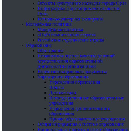
Объекты культурного наследия города Орла
Инфографика о достопримечательностях
Орла
Историко-культурная экспертиза
Молодёжная политика
Молодёжная политика
«Орёл помнит своих героев»
Российские студенческие отряды
Образование
Образование
Независимая оценка качества условий
осуществления образовательной
деятельности организациями
Нормативно-правовые документы
Учреждения образования
Учреждения образования
Школы
Детские сады
Негосударственные образовательные
учреждения
Учреждения дополнительного
образования
Прочие образовательные учреждения
Общая информация о системе образования
Национальные проекты в сфере образования