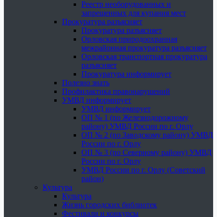
Реестр необорудованных и
запрещенных для купания мест
Прокуратура разъясняет
Прокуратура разъясняет
Орловская природоохранная
межрайонная прокуратура разъясняет
Орловская транспортная прокуратура
разъясняет
Прокуратура информирует
Полезно знать
Профилактика правонарушений
УМВД информирует
УМВД информирует
ОП № 1 (по Железнодорожному
району) УМВД России по г. Орлу
ОП № 2 (по Заводскому району) УМВД
России по г. Орлу
ОП № 3 (по Северному району) УМВД
России по г. Орлу
УМВД России по г. Орлу (Советский
район)
Культура
Культура
Жизнь городских библиотек
Фестивали и конкурсы