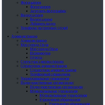
Фотогалерея
Фотогалерея
Загрузить фотографии
Видеогалерея
Видеогалерея
Добавить видео
Телефоны экстренных служб
Администрация
Администрация
Мэр города Орла
Мэр города Орла
Полномочия
Отчеты
Структура администрации
Справочник администрации
Справочник администрации
Телефонный справочник
Территориальные управления
Подведомственные организации
Подведомственные организации
Муниципальные учреждения
Муниципальные учреждения
Учреждения образования
Учреждения образования