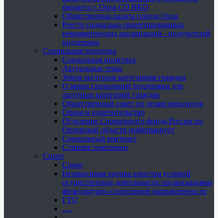
бюджета г. Орла СО НКО
Общественная палата города Орла
Реестр социально ориентированных
некоммерческих организаций - получателей
поддержки
Социальная политика
Социальная политика
Актуальные темы
Земля льготным категориям граждан
О мерах социальной поддержки для
льготных категорий граждан
Общественный совет по делам инвалидов
Опека и попечительство
Отделение Социального фонда России по
Орловской области информирует
Социальный контракт
Старшее поколение
Спорт
Спорт
Независимая оценка качества условий
осуществления деятельности организациями
физкультурно-спортивной направленности
ГТО
.....
......