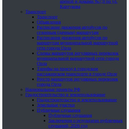
ареной и домами №7,9 по ул.
Картукова
Транспорт
Транспорт
Объявления
Расписание движения автобусов по
сезонным (дачным) маршрутам
Расписания движения автобусов по
маршрутам муниципальной маршрутной
сети города Орла
Схемы маршрутов регулярных перевозок
муниципальной маршрутной сети города
Орла
Тарифы на проезд в городском
пассажирском транспорте в городе Орле
Реестр маршрутов регулярных перевозок
города Орла
Национальные проекты РФ
Градостроительство и землепользование
Градостроительство и землепользование
Земельные участки
Публичные слушания
Публичные слушания
Заключения о результатах публичных
слушаний, 2026 год