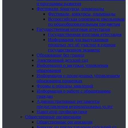
и программы развития
Фестивали, конкурсы, олимпиады
Фестивали, конкурсы, олимпиады
Всероссийская олимпиада школьников
по общеобразовательным предметам
Государственная итоговая аттестация
Государственная итоговая аттестация
Информация для выпускников
прошлых лет об участии в едином
государственном экзамене
Образование без границ
Электронный детский сад
Информация о закупках управления
образования
Информация о проведенных управлением
образования проверках
Формы и образцы заявлений
Информация о работе с обращениями
граждан
Административные регламенты
предоставления муниципальных услуг
Навигатор профилактики
Общественные организации
Общественные организации
Конкурс на предоставление субсидий из