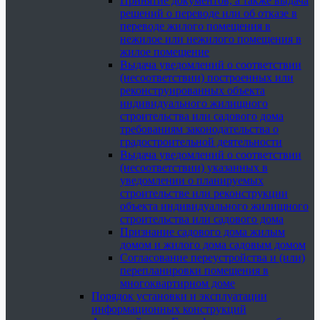
Принятие документов, а также выдача
решений о переводе или об отказе в
переводе жилого помещения в
нежилое или нежилого помещения в
жилое помещение
Выдача уведомлений о соответствии
(несоответствии) построенных или
реконструированных объекта
индивидуального жилищного
строительства или садового дома
требованиям законодательства о
градостроительной деятельности
Выдача уведомлений о соответствии
(несоответствии) указанных в
уведомлении о планируемых
строительстве или реконструкции
объекта индивидуального жилищного
строительства или садового дома
Признание садового дома жилым
домом и жилого дома садовым домом
Согласование переустройства и (или)
перепланировки помещения в
многоквартирном доме
Порядок установки и эксплуатации
информационных конструкций