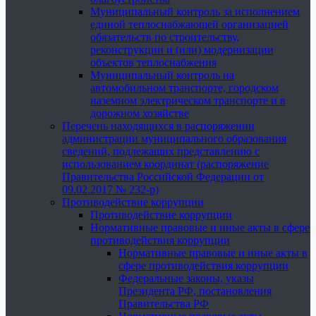
Муниципальный контроль за исполнением
единой теплоснабжающей организацией
обязательств по строительству,
реконструкции и (или) модернизации
объектов теплоснабжения
Муниципальный контроль на
автомобильном транспорте, городском
наземном электрическом транспорте и в
дорожном хозяйстве
Перечень находящихся в распоряжении
администрации муниципального образования
сведений, подлежащих представлению с
использованием координат (распоряжение
Правительства Российской Федерации от
09.02.2017 № 232-р)
Противодействие коррупции
Противодействие коррупции
Нормативные правовые и иные акты в сфере
противодействия коррупции
Нормативные правовые и иные акты в
сфере противодействия коррупции
Федеральные законы, указы
Президента РФ, постановления
Правительства РФ