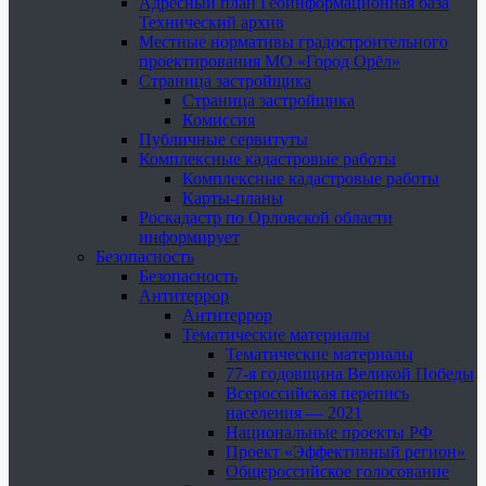
Адресный план Геоинформационная база
Технический архив
Местные нормативы градостроительного
проектирования МО «Город Орёл»
Страница застройщика
Страница застройщика
Комиссия
Публичные сервитуты
Комплексные кадастровые работы
Комплексные кадастровые работы
Карты-планы
Роскадастр по Орловской области
информирует
Безопасность
Безопасность
Антитеррор
Антитеррор
Тематические материалы
Тематические материалы
77-я годовщина Великой Победы
Всероссийская перепись
населения — 2021
Национальные проекты РФ
Проект «Эффективный регион»
Общероссийское голосование