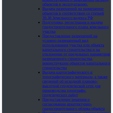
объектов в эксплуатацию.
Выдача разрешений на размещение
объектов в соответствии со статьей
39.36 Земельного кодекса РФ
Подготовка, регистрация и выдача
градостроительного плана земельного
участка
Предоставление разрешений на
условно разрешенный вид
использования участка или объекта
капитального строительства и на
отклонение от предельных параметров
разрешенного строительства,
реконструкции объектов капитального
строительства
Выдача картографического и
топографического материала, а также
сведений об исходной планово-
высотной геодезической сети для
производства топографо-
геодезических работ
Предоставление решения о
согласовании архитектурно-
градостроительного облика объекта