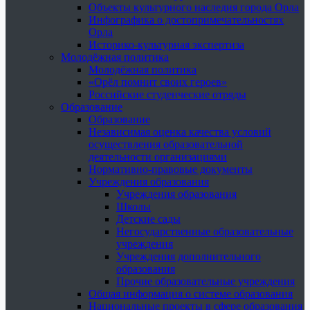
Объекты культурного наследия города Орла
Инфографика о достопримечательностях
Орла
Историко-культурная экспертиза
Молодёжная политика
Молодёжная политика
«Орёл помнит своих героев»
Российские студенческие отряды
Образование
Образование
Независимая оценка качества условий
осуществления образовательной
деятельности организациями
Нормативно-правовые документы
Учреждения образования
Учреждения образования
Школы
Детские сады
Негосударственные образовательные
учреждения
Учреждения дополнительного
образования
Прочие образовательные учреждения
Общая информация о системе образования
Национальные проекты в сфере образования