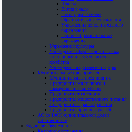
Школы
Детские сады
Негосударственные
образовательные учреждения
Учреждения дополнительного
образования
Прочие образовательные
учреждения
Учреждения культуры
Учреждения сферы строительства,
жилищного и коммунального
хозяйства
Учреждения издательской сферы
Муниципальные предприятия
Муниципальные предприятия
Предприятия жилищного и
коммунального хозяйства
Предприятия транспорта
Предприятия общественного питания
Предприятия здравоохранения
Предприятия прочих отраслей
АО со 100% муниципальной долей
собственности
Кадровое обеспечение
Кадровое обеспечение