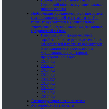
Нормативные правовые акты
Орловской области, муниципальные
правовые акты
Информация о среднемесячной заработной
плате руководителей, их заместителей и
главных бухгалтеров муниципальных
учреждений и муниципальных унитарных
предприятий г. Орла
Информация о среднемесячной
заработной плате руководителей, их
заместителей и главных бухгалтеров
муниципальных учреждений и
муниципальных унитарных
предприятий г. Орла
2025 год
2024 год
2023 год
2022 год
2021 год
2020 год
2019 год
2018 год
2017 год
Антикоррупционная экспертиза
Методические материалы