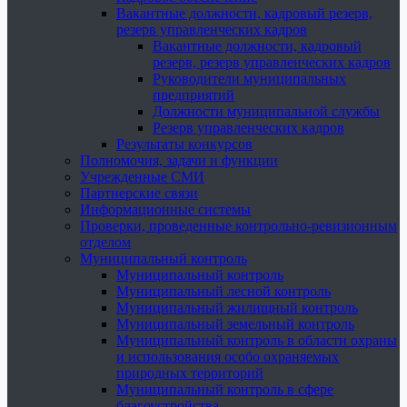
Вакантные должности, кадровый резерв,
резерв управленческих кадров
Вакантные должности, кадровый
резерв, резерв управленческих кадров
Руководители муниципальных
предприятий
Должности муниципальной службы
Резерв управленческих кадров
Результаты конкурсов
Полномочия, задачи и функции
Учрежденные СМИ
Партнерские связи
Информационные системы
Проверки, проведенные контрольно-ревизионным
отделом
Муниципальный контроль
Муниципальный контроль
Муниципальный лесной контроль
Муниципальный жилищный контроль
Муниципальный земельный контроль
Муниципальный контроль в области охраны
и использования особо охраняемых
природных территорий
Муниципальный контроль в сфере
благоустройства