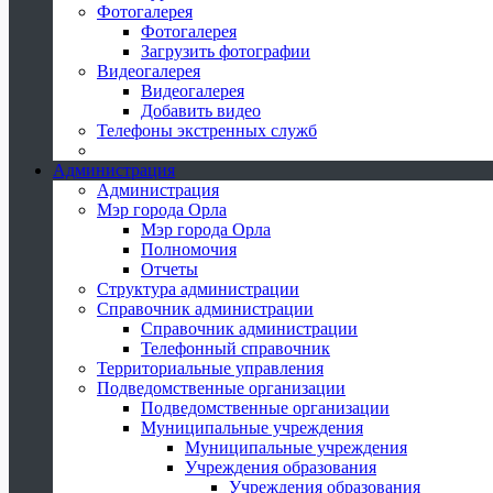
Фотогалерея
Фотогалерея
Загрузить фотографии
Видеогалерея
Видеогалерея
Добавить видео
Телефоны экстренных служб
Администрация
Администрация
Мэр города Орла
Мэр города Орла
Полномочия
Отчеты
Структура администрации
Справочник администрации
Справочник администрации
Телефонный справочник
Территориальные управления
Подведомственные организации
Подведомственные организации
Муниципальные учреждения
Муниципальные учреждения
Учреждения образования
Учреждения образования