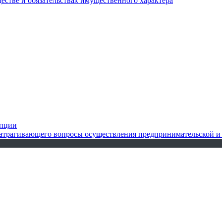
ществе и обязательствах имущественного характера
упции
 затрагивающего вопросы осуществления предпринимательской и