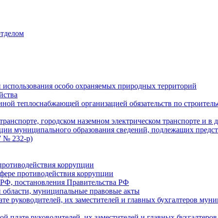
отделом
 использования особо охраняемых природных территорий
йства
ой теплоснабжающей организацией обязательств по строительс
ранспорте, городском наземном электрическом транспорте и в 
ции муниципального образования сведений, подлежащих предст
 № 232-р)
противодействия коррупции
фере противодействия коррупции
 РФ, постановления Правительства РФ
 области, муниципальные правовые акты
ате руководителей, их заместителей и главных бухгалтеров м
ой плате руководителей, их заместителей и главных бухгалте