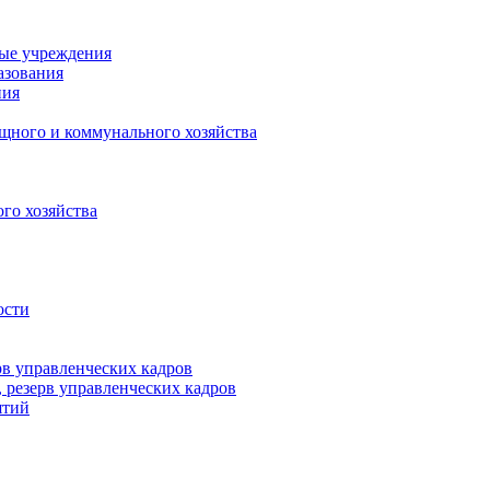
ные учреждения
азования
ния
щного и коммунального хозяйства
го хозяйства
ости
рв управленческих кадров
 резерв управленческих кадров
ятий