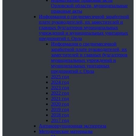
Нормативные правовые акты
Орловской области, муниципальные
правовые акты
Информация о среднемесячной заработной
плате руководителей, их заместителей и
главных бухгалтеров муниципальных
учреждений и муниципальных унитарных
предприятий г. Орла
Информация о среднемесячной
заработной плате руководителей, их
заместителей и главных бухгалтеров
муниципальных учреждений и
муниципальных унитарных
предприятий г. Орла
2025 год
2024 год
2023 год
2022 год
2021 год
2020 год
2019 год
2018 год
2017 год
Антикоррупционная экспертиза
Методические материалы