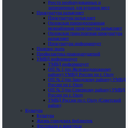
Реестр необорудованных и
запрещенных для купания мест
Прокуратура разъясняет
Прокуратура разъясняет
Орловская природоохранная
межрайонная прокуратура разъясняет
Орловская транспортная прокуратура
разъясняет
Прокуратура информирует
Полезно знать
Профилактика правонарушений
УМВД информирует
УМВД информирует
ОП № 1 (по Железнодорожному
району) УМВД России по г. Орлу
ОП № 2 (по Заводскому району) УМВД
России по г. Орлу
ОП № 3 (по Северному району) УМВД
России по г. Орлу
УМВД России по г. Орлу (Советский
район)
Культура
Культура
Жизнь городских библиотек
Фестивали и конкурсы