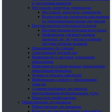
и программы развития
Фестивали, конкурсы, олимпиады
Фестивали, конкурсы, олимпиады
Всероссийская олимпиада школьников
по общеобразовательным предметам
Государственная итоговая аттестация
Государственная итоговая аттестация
Информация для выпускников
прошлых лет об участии в едином
государственном экзамене
Образование без границ
Электронный детский сад
Информация о закупках управления
образования
Информация о проведенных управлением
образования проверках
Формы и образцы заявлений
Информация о работе с обращениями
граждан
Административные регламенты
предоставления муниципальных услуг
Навигатор профилактики
Общественные организации
Общественные организации
Конкурс на предоставление субсидий из