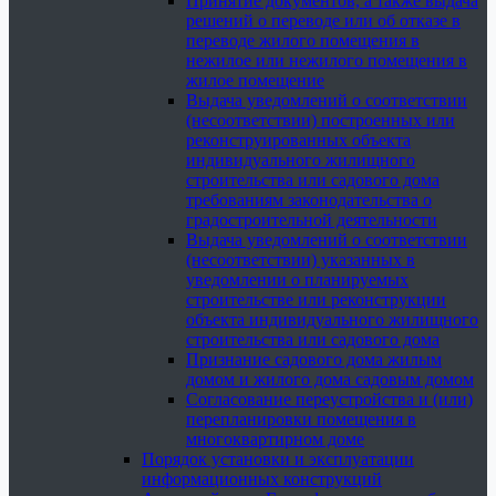
Принятие документов, а также выдача
решений о переводе или об отказе в
переводе жилого помещения в
нежилое или нежилого помещения в
жилое помещение
Выдача уведомлений о соответствии
(несоответствии) построенных или
реконструированных объекта
индивидуального жилищного
строительства или садового дома
требованиям законодательства о
градостроительной деятельности
Выдача уведомлений о соответствии
(несоответствии) указанных в
уведомлении о планируемых
строительстве или реконструкции
объекта индивидуального жилищного
строительства или садового дома
Признание садового дома жилым
домом и жилого дома садовым домом
Согласование переустройства и (или)
перепланировки помещения в
многоквартирном доме
Порядок установки и эксплуатации
информационных конструкций