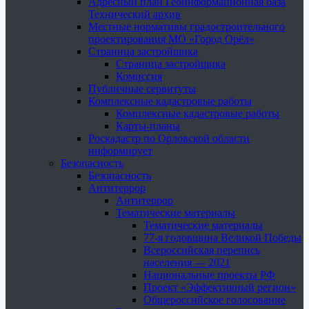
Адресный план Геоинформационная база
Технический архив
Местные нормативы градостроительного
проектирования МО «Город Орёл»
Страница застройщика
Страница застройщика
Комиссия
Публичные сервитуты
Комплексные кадастровые работы
Комплексные кадастровые работы
Карты-планы
Роскадастр по Орловской области
информирует
Безопасность
Безопасность
Антитеррор
Антитеррор
Тематические материалы
Тематические материалы
77-я годовщина Великой Победы
Всероссийская перепись
населения — 2021
Национальные проекты РФ
Проект «Эффективный регион»
Общероссийское голосование