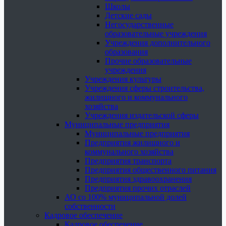
Школы
Детские сады
Негосударственные
образовательные учреждения
Учреждения дополнительного
образования
Прочие образовательные
учреждения
Учреждения культуры
Учреждения сферы строительства,
жилищного и коммунального
хозяйства
Учреждения издательской сферы
Муниципальные предприятия
Муниципальные предприятия
Предприятия жилищного и
коммунального хозяйства
Предприятия транспорта
Предприятия общественного питания
Предприятия здравоохранения
Предприятия прочих отраслей
АО со 100% муниципальной долей
собственности
Кадровое обеспечение
Кадровое обеспечение