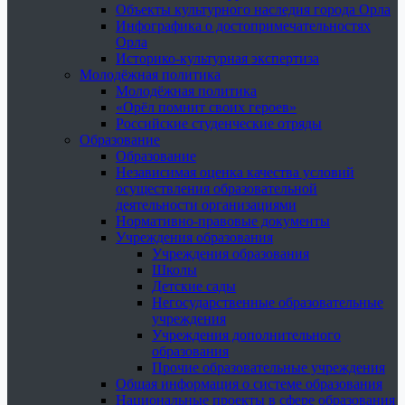
Объекты культурного наследия города Орла
Инфографика о достопримечательностях
Орла
Историко-культурная экспертиза
Молодёжная политика
Молодёжная политика
«Орёл помнит своих героев»
Российские студенческие отряды
Образование
Образование
Независимая оценка качества условий
осуществления образовательной
деятельности организациями
Нормативно-правовые документы
Учреждения образования
Учреждения образования
Школы
Детские сады
Негосударственные образовательные
учреждения
Учреждения дополнительного
образования
Прочие образовательные учреждения
Общая информация о системе образования
Национальные проекты в сфере образования