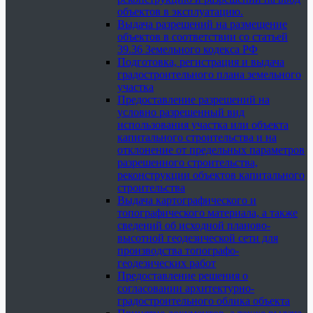
объектов в эксплуатацию.
Выдача разрешений на размещение
объектов в соответствии со статьей
39.36 Земельного кодекса РФ
Подготовка, регистрация и выдача
градостроительного плана земельного
участка
Предоставление разрешений на
условно разрешенный вид
использования участка или объекта
капитального строительства и на
отклонение от предельных параметров
разрешенного строительства,
реконструкции объектов капитального
строительства
Выдача картографического и
топографического материала, а также
сведений об исходной планово-
высотной геодезической сети для
производства топографо-
геодезических работ
Предоставление решения о
согласовании архитектурно-
градостроительного облика объекта