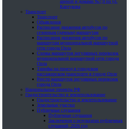
ареной и домами №7,9 по ул.
Картукова
Транспорт
Транспорт
Объявления
Расписание движения автобусов по
сезонным (дачным) маршрутам
Расписания движения автобусов по
маршрутам муниципальной маршрутной
сети города Орла
Схемы маршрутов регулярных перевозок
муниципальной маршрутной сети города
Орла
Тарифы на проезд в городском
пассажирском транспорте в городе Орле
Реестр маршрутов регулярных перевозок
города Орла
Национальные проекты РФ
Градостроительство и землепользование
Градостроительство и землепользование
Земельные участки
Публичные слушания
Публичные слушания
Заключения о результатах публичных
слушаний, 2026 год