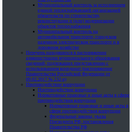
Муниципальный контроль за исполнением
единой теплоснабжающей организацией
обязательств по строительству,
реконструкции и (или) модернизации
объектов теплоснабжения
Муниципальный контроль на
автомобильном транспорте, городском
наземном электрическом транспорте и в
дорожном хозяйстве
Перечень находящихся в распоряжении
администрации муниципального образования
сведений, подлежащих представлению с
использованием координат (распоряжение
Правительства Российской Федерации от
09.02.2017 № 232-р)
Противодействие коррупции
Противодействие коррупции
Нормативные правовые и иные акты в сфере
противодействия коррупции
Нормативные правовые и иные акты в
сфере противодействия коррупции
Федеральные законы, указы
Президента РФ, постановления
Правительства РФ