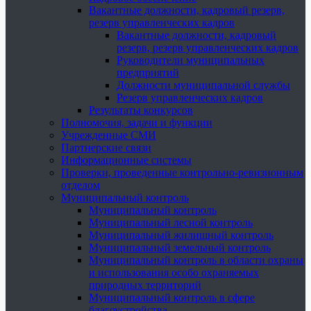
Вакантные должности, кадровый резерв,
резерв управленческих кадров
Вакантные должности, кадровый
резерв, резерв управленческих кадров
Руководители муниципальных
предприятий
Должности муниципальной службы
Резерв управленческих кадров
Результаты конкурсов
Полномочия, задачи и функции
Учрежденные СМИ
Партнерские связи
Информационные системы
Проверки, проведенные контрольно-ревизионным
отделом
Муниципальный контроль
Муниципальный контроль
Муниципальный лесной контроль
Муниципальный жилищный контроль
Муниципальный земельный контроль
Муниципальный контроль в области охраны
и использования особо охраняемых
природных территорий
Муниципальный контроль в сфере
благоустройства