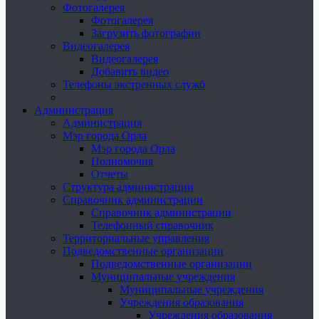
Фотогалерея
Фотогалерея
Загрузить фотографии
Видеогалерея
Видеогалерея
Добавить видео
Телефоны экстренных служб
Администрация
Администрация
Мэр города Орла
Мэр города Орла
Полномочия
Отчеты
Структура администрации
Справочник администрации
Справочник администрации
Телефонный справочник
Территориальные управления
Подведомственные организации
Подведомственные организации
Муниципальные учреждения
Муниципальные учреждения
Учреждения образования
Учреждения образования