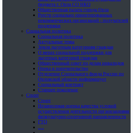
бюджета г. Орла СО НКО
Общественная палата города Орла
Реестр социально ориентированных
некоммерческих организаций - получателей
поддержки
Социальная политика
Социальная политика
Актуальные темы
Земля льготным категориям граждан
О мерах социальной поддержки для
льготных категорий граждан
Общественный совет по делам инвалидов
Опека и попечительство
Отделение Социального фонда России по
Орловской области информирует
Социальный контракт
Старшее поколение
Спорт
Спорт
Независимая оценка качества условий
осуществления деятельности организациями
физкультурно-спортивной направленности
ГТО
.....
......