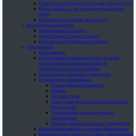
Объекты культурного наследия города Орла
Инфографика о достопримечательностях
Орла
Историко-культурная экспертиза
Молодёжная политика
Молодёжная политика
«Орёл помнит своих героев»
Российские студенческие отряды
Образование
Образование
Независимая оценка качества условий
осуществления образовательной
деятельности организациями
Нормативно-правовые документы
Учреждения образования
Учреждения образования
Школы
Детские сады
Негосударственные образовательные
учреждения
Учреждения дополнительного
образования
Прочие образовательные учреждения
Общая информация о системе образования
Национальные проекты в сфере образования