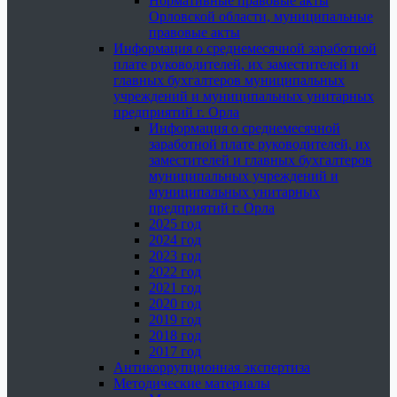
Нормативные правовые акты
Орловской области, муниципальные
правовые акты
Информация о среднемесячной заработной
плате руководителей, их заместителей и
главных бухгалтеров муниципальных
учреждений и муниципальных унитарных
предприятий г. Орла
Информация о среднемесячной
заработной плате руководителей, их
заместителей и главных бухгалтеров
муниципальных учреждений и
муниципальных унитарных
предприятий г. Орла
2025 год
2024 год
2023 год
2022 год
2021 год
2020 год
2019 год
2018 год
2017 год
Антикоррупционная экспертиза
Методические материалы