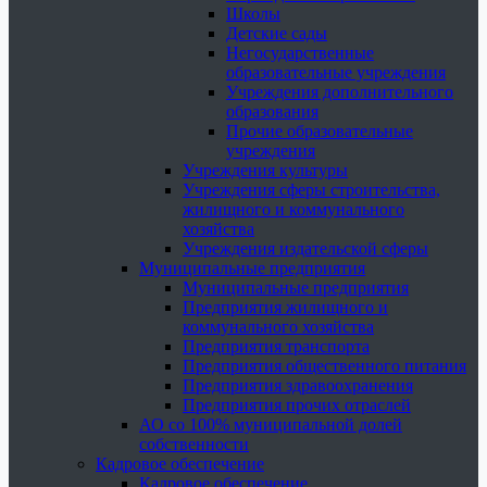
Школы
Детские сады
Негосударственные
образовательные учреждения
Учреждения дополнительного
образования
Прочие образовательные
учреждения
Учреждения культуры
Учреждения сферы строительства,
жилищного и коммунального
хозяйства
Учреждения издательской сферы
Муниципальные предприятия
Муниципальные предприятия
Предприятия жилищного и
коммунального хозяйства
Предприятия транспорта
Предприятия общественного питания
Предприятия здравоохранения
Предприятия прочих отраслей
АО со 100% муниципальной долей
собственности
Кадровое обеспечение
Кадровое обеспечение