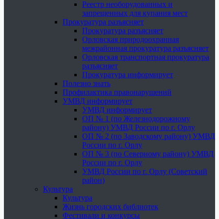
Реестр необорудованных и
запрещенных для купания мест
Прокуратура разъясняет
Прокуратура разъясняет
Орловская природоохранная
межрайонная прокуратура разъясняет
Орловская транспортная прокуратура
разъясняет
Прокуратура информирует
Полезно знать
Профилактика правонарушений
УМВД информирует
УМВД информирует
ОП № 1 (по Железнодорожному
району) УМВД России по г. Орлу
ОП № 2 (по Заводскому району) УМВД
России по г. Орлу
ОП № 3 (по Северному району) УМВД
России по г. Орлу
УМВД России по г. Орлу (Советский
район)
Культура
Культура
Жизнь городских библиотек
Фестивали и конкурсы