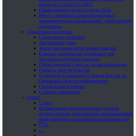
бюджета г. Орла СО НКО
Общественная палата города Орла
Реестр социально ориентированных
некоммерческих организаций - получателей
поддержки
Социальная политика
Социальная политика
Актуальные темы
Земля льготным категориям граждан
О мерах социальной поддержки для
льготных категорий граждан
Общественный совет по делам инвалидов
Опека и попечительство
Отделение Социального фонда России по
Орловской области информирует
Социальный контракт
Старшее поколение
Спорт
Спорт
Независимая оценка качества условий
осуществления деятельности организациями
физкультурно-спортивной направленности
ГТО
.....
......