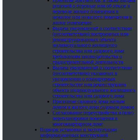
Принятие документов, а также выдача
решений о переводе или об отказе в
переводе жилого помещения в
нежилое или нежилого помещения в
жилое помещение
Выдача уведомлений о соответствии
(несоответствии) построенных или
реконструированных объекта
индивидуального жилищного
строительства или садового дома
требованиям законодательства о
градостроительной деятельности
Выдача уведомлений о соответствии
(несоответствии) указанных в
уведомлении о планируемых
строительстве или реконструкции
объекта индивидуального жилищного
строительства или садового дома
Признание садового дома жилым
домом и жилого дома садовым домом
Согласование переустройства и (или)
перепланировки помещения в
многоквартирном доме
Порядок установки и эксплуатации
информационных конструкций