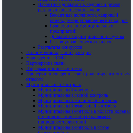
Вакантные должности, кадровый резерв,
резерв управленческих кадров
Вакантные должности, кадровый
резерв, резерв управленческих кадров
Руководители муниципальных
предприятий
Должности муниципальной службы
Резерв управленческих кадров
Результаты конкурсов
Полномочия, задачи и функции
Учрежденные СМИ
Партнерские связи
Информационные системы
Проверки, проведенные контрольно-ревизионным
отделом
Муниципальный контроль
Муниципальный контроль
Муниципальный лесной контроль
Муниципальный жилищный контроль
Муниципальный земельный контроль
Муниципальный контроль в области охраны
и использования особо охраняемых
природных территорий
Муниципальный контроль в сфере
благоустройства