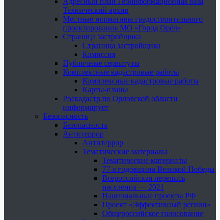
Адресный план Геоинформационная база
Технический архив
Местные нормативы градостроительного
проектирования МО «Город Орёл»
Страница застройщика
Страница застройщика
Комиссия
Публичные сервитуты
Комплексные кадастровые работы
Комплексные кадастровые работы
Карты-планы
Роскадастр по Орловской области
информирует
Безопасность
Безопасность
Антитеррор
Антитеррор
Тематические материалы
Тематические материалы
77-я годовщина Великой Победы
Всероссийская перепись
населения — 2021
Национальные проекты РФ
Проект «Эффективный регион»
Общероссийское голосование