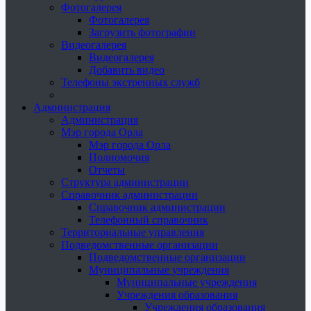
Фотогалерея
Фотогалерея
Загрузить фотографии
Видеогалерея
Видеогалерея
Добавить видео
Телефоны экстренных служб
Администрация
Администрация
Мэр города Орла
Мэр города Орла
Полномочия
Отчеты
Структура администрации
Справочник администрации
Справочник администрации
Телефонный справочник
Территориальные управления
Подведомственные организации
Подведомственные организации
Муниципальные учреждения
Муниципальные учреждения
Учреждения образования
Учреждения образования