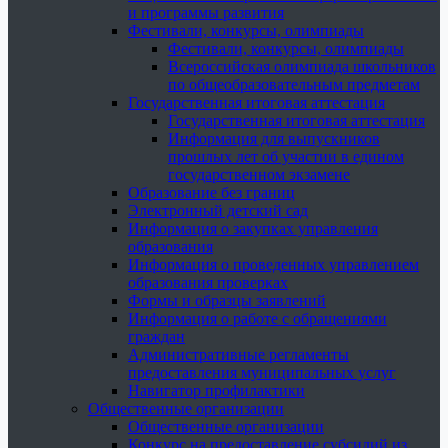
и программы развития
Фестивали, конкурсы, олимпиады
Фестивали, конкурсы, олимпиады
Всероссийская олимпиада школьников
по общеобразовательным предметам
Государственная итоговая аттестация
Государственная итоговая аттестация
Информация для выпускников
прошлых лет об участии в едином
государственном экзамене
Образование без границ
Электронный детский сад
Информация о закупках управления
образования
Информация о проведенных управлением
образования проверках
Формы и образцы заявлений
Информация о работе с обращениями
граждан
Административные регламенты
предоставления муниципальных услуг
Навигатор профилактики
Общественные организации
Общественные организации
Конкурс на предоставление субсидий из