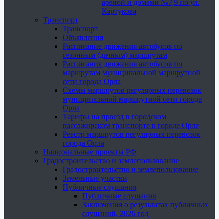
ареной и домами №7,9 по ул.
Картукова
Транспорт
Транспорт
Объявления
Расписание движения автобусов по
сезонным (дачным) маршрутам
Расписания движения автобусов по
маршрутам муниципальной маршрутной
сети города Орла
Схемы маршрутов регулярных перевозок
муниципальной маршрутной сети города
Орла
Тарифы на проезд в городском
пассажирском транспорте в городе Орле
Реестр маршрутов регулярных перевозок
города Орла
Национальные проекты РФ
Градостроительство и землепользование
Градостроительство и землепользование
Земельные участки
Публичные слушания
Публичные слушания
Заключения о результатах публичных
слушаний, 2026 год