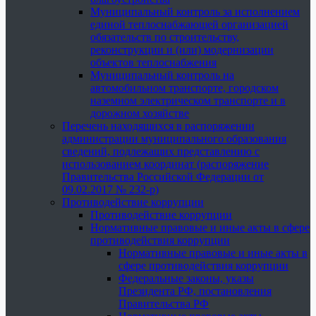
Муниципальный контроль за исполнением
единой теплоснабжающей организацией
обязательств по строительству,
реконструкции и (или) модернизации
объектов теплоснабжения
Муниципальный контроль на
автомобильном транспорте, городском
наземном электрическом транспорте и в
дорожном хозяйстве
Перечень находящихся в распоряжении
администрации муниципального образования
сведений, подлежащих представлению с
использованием координат (распоряжение
Правительства Российской Федерации от
09.02.2017 № 232-р)
Противодействие коррупции
Противодействие коррупции
Нормативные правовые и иные акты в сфере
противодействия коррупции
Нормативные правовые и иные акты в
сфере противодействия коррупции
Федеральные законы, указы
Президента РФ, постановления
Правительства РФ