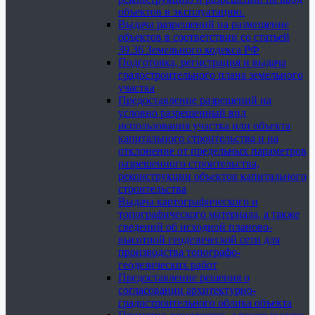
объектов в эксплуатацию.
Выдача разрешений на размещение
объектов в соответствии со статьей
39.36 Земельного кодекса РФ
Подготовка, регистрация и выдача
градостроительного плана земельного
участка
Предоставление разрешений на
условно разрешенный вид
использования участка или объекта
капитального строительства и на
отклонение от предельных параметров
разрешенного строительства,
реконструкции объектов капитального
строительства
Выдача картографического и
топографического материала, а также
сведений об исходной планово-
высотной геодезической сети для
производства топографо-
геодезических работ
Предоставление решения о
согласовании архитектурно-
градостроительного облика объекта