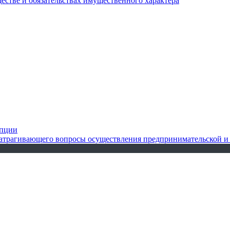
ществе и обязательствах имущественного характера
упции
 затрагивающего вопросы осуществления предпринимательской и