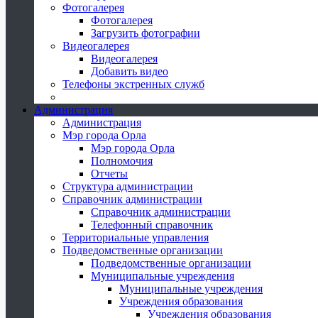
Фотогалерея
Фотогалерея
Загрузить фотографии
Видеогалерея
Видеогалерея
Добавить видео
Телефоны экстренных служб
Администрация
Администрация
Мэр города Орла
Мэр города Орла
Полномочия
Отчеты
Структура администрации
Справочник администрации
Справочник администрации
Телефонный справочник
Территориальные управления
Подведомственные организации
Подведомственные организации
Муниципальные учреждения
Муниципальные учреждения
Учреждения образования
Учреждения образования