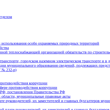
отделом
 использования особо охраняемых природных территорий
йства
ой теплоснабжающей организацией обязательств по строительс
ранспорте, городском наземном электрическом транспорте и в 
ции муниципального образования сведений, подлежащих предст
 № 232-р)
противодействия коррупции
фере противодействия коррупции
 РФ, постановления Правительства РФ
 области, муниципальные правовые акты
ате руководителей, их заместителей и главных бухгалтеров м
ой плате руководителей, их заместителей и главных бухгалте