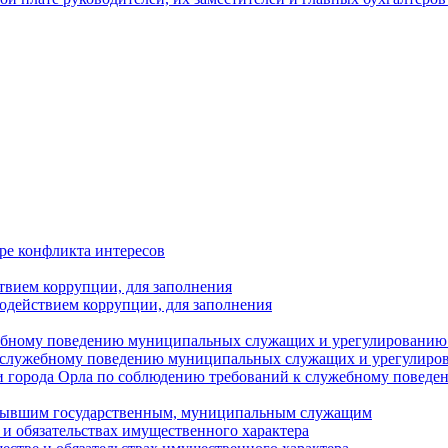
ре конфликта интересов
твием коррупции, для заполнения
одействием коррупции, для заполнения
ебному поведению муниципальных служащих и урегулированию 
 служебному поведению муниципальных служащих и урегулиро
 города Орла по соблюдению требований к служебному повед
с бывшим государственным, муниципальным служащим
е и обязательствах имущественного характера