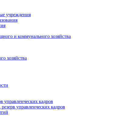
ные учреждения
азования
ния
щного и коммунального хозяйства
го хозяйства
ости
рв управленческих кадров
 резерв управленческих кадров
ятий