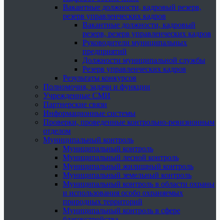
Вакантные должности, кадровый резерв,
резерв управленческих кадров
Вакантные должности, кадровый
резерв, резерв управленческих кадров
Руководители муниципальных
предприятий
Должности муниципальной службы
Резерв управленческих кадров
Результаты конкурсов
Полномочия, задачи и функции
Учрежденные СМИ
Партнерские связи
Информационные системы
Проверки, проведенные контрольно-ревизионным
отделом
Муниципальный контроль
Муниципальный контроль
Муниципальный лесной контроль
Муниципальный жилищный контроль
Муниципальный земельный контроль
Муниципальный контроль в области охраны
и использования особо охраняемых
природных территорий
Муниципальный контроль в сфере
благоустройства