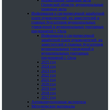
Нормативные правовые акты
Орловской области, муниципальные
правовые акты
Информация о среднемесячной заработной
плате руководителей, их заместителей и
главных бухгалтеров муниципальных
учреждений и муниципальных унитарных
предприятий г. Орла
Информация о среднемесячной
заработной плате руководителей, их
заместителей и главных бухгалтеров
муниципальных учреждений и
муниципальных унитарных
предприятий г. Орла
2025 год
2024 год
2023 год
2022 год
2021 год
2020 год
2019 год
2018 год
2017 год
Антикоррупционная экспертиза
Методические материалы