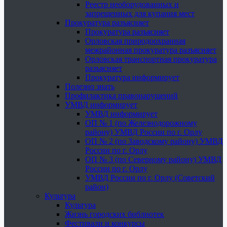
Реестр необорудованных и
запрещенных для купания мест
Прокуратура разъясняет
Прокуратура разъясняет
Орловская природоохранная
межрайонная прокуратура разъясняет
Орловская транспортная прокуратура
разъясняет
Прокуратура информирует
Полезно знать
Профилактика правонарушений
УМВД информирует
УМВД информирует
ОП № 1 (по Железнодорожному
району) УМВД России по г. Орлу
ОП № 2 (по Заводскому району) УМВД
России по г. Орлу
ОП № 3 (по Северному району) УМВД
России по г. Орлу
УМВД России по г. Орлу (Советский
район)
Культура
Культура
Жизнь городских библиотек
Фестивали и конкурсы