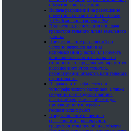
объектов в эксплуатацию.
Выдача разрешений на размещение
объектов в соответствии со статьей
39.36 Земельного кодекса РФ
Подготовка, регистрация и выдача
градостроительного плана земельного
участка
Предоставление разрешений на
условно разрешенный вид
использования участка или объекта
капитального строительства и на
отклонение от предельных параметров
разрешенного строительства,
реконструкции объектов капитального
строительства
Выдача картографического и
топографического материала, а также
сведений об исходной планово-
высотной геодезической сети для
производства топографо-
геодезических работ
Предоставление решения о
согласовании архитектурно-
градостроительного облика объекта