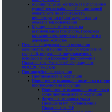
Муниципальный контроль за исполнением
единой теплоснабжающей организацией
обязательств по строительству,
реконструкции и (или) модернизации
объектов теплоснабжения
Муниципальный контроль на
автомобильном транспорте, городском
наземном электрическом транспорте и в
дорожном хозяйстве
Перечень находящихся в распоряжении
администрации муниципального образования
сведений, подлежащих представлению с
использованием координат (распоряжение
Правительства Российской Федерации от
09.02.2017 № 232-р)
Противодействие коррупции
Противодействие коррупции
Нормативные правовые и иные акты в сфере
противодействия коррупции
Нормативные правовые и иные акты в
сфере противодействия коррупции
Федеральные законы, указы
Президента РФ, постановления
Правительства РФ