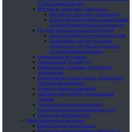
и программы развития
Фестивали, конкурсы, олимпиады
Фестивали, конкурсы, олимпиады
Всероссийская олимпиада школьников
по общеобразовательным предметам
Государственная итоговая аттестация
Государственная итоговая аттестация
Информация для выпускников
прошлых лет об участии в едином
государственном экзамене
Образование без границ
Электронный детский сад
Информация о закупках управления
образования
Информация о проведенных управлением
образования проверках
Формы и образцы заявлений
Информация о работе с обращениями
граждан
Административные регламенты
предоставления муниципальных услуг
Навигатор профилактики
Общественные организации
Общественные организации
Конкурс на предоставление субсидий из