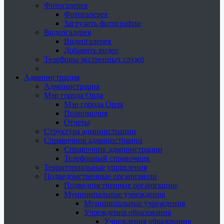
Фотогалерея
Фотогалерея
Загрузить фотографии
Видеогалерея
Видеогалерея
Добавить видео
Телефоны экстренных служб
Администрация
Администрация
Мэр города Орла
Мэр города Орла
Полномочия
Отчеты
Структура администрации
Справочник администрации
Справочник администрации
Телефонный справочник
Территориальные управления
Подведомственные организации
Подведомственные организации
Муниципальные учреждения
Муниципальные учреждения
Учреждения образования
Учреждения образования