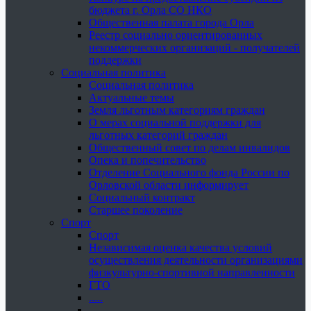
бюджета г. Орла СО НКО
Общественная палата города Орла
Реестр социально ориентированных
некоммерческих организаций - получателей
поддержки
Социальная политика
Социальная политика
Актуальные темы
Земля льготным категориям граждан
О мерах социальной поддержки для
льготных категорий граждан
Общественный совет по делам инвалидов
Опека и попечительство
Отделение Социального фонда России по
Орловской области информирует
Социальный контракт
Старшее поколение
Спорт
Спорт
Независимая оценка качества условий
осуществления деятельности организациями
физкультурно-спортивной направленности
ГТО
.....
......