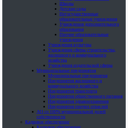
Школы
Детские сады
Негосударственные
образовательные учреждения
Учреждения дополнительного
образования
Прочие образовательные
учреждения
Учреждения культуры
Учреждения сферы строительства,
жилищного и коммунального
хозяйства
Учреждения издательской сферы
Муниципальные предприятия
Муниципальные предприятия
Предприятия жилищного и
коммунального хозяйства
Предприятия транспорта
Предприятия общественного питания
Предприятия здравоохранения
Предприятия прочих отраслей
АО со 100% муниципальной долей
собственности
Кадровое обеспечение
Кадровое обеспечение