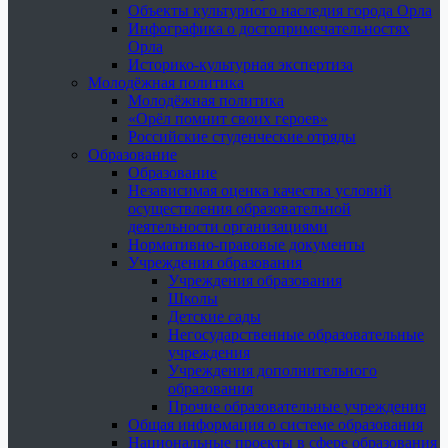
Объекты культурного наследия города Орла
Инфографика о достопримечательностях
Орла
Историко-культурная экспертиза
Молодёжная политика
Молодёжная политика
«Орёл помнит своих героев»
Российские студенческие отряды
Образование
Образование
Независимая оценка качества условий
осуществления образовательной
деятельности организациями
Нормативно-правовые документы
Учреждения образования
Учреждения образования
Школы
Детские сады
Негосударственные образовательные
учреждения
Учреждения дополнительного
образования
Прочие образовательные учреждения
Общая информация о системе образования
Национальные проекты в сфере образования