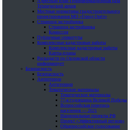
Адресный план Геоинформационная база
Технический архив
Местные нормативы градостроительного
проектирования МО «Город Орёл»
Страница застройщика
Страница застройщика
Комиссия
Публичные сервитуты
Комплексные кадастровые работы
Комплексные кадастровые работы
Карты-планы
Роскадастр по Орловской области
информирует
Безопасность
Безопасность
Антитеррор
Антитеррор
Тематические материалы
Тематические материалы
77-я годовщина Великой Победы
Всероссийская перепись
населения — 2021
Национальные проекты РФ
Проект «Эффективный регион»
Общероссийское голосование