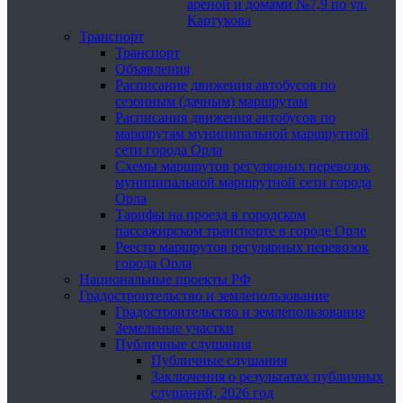
ареной и домами №7,9 по ул.
Картукова
Транспорт
Транспорт
Объявления
Расписание движения автобусов по
сезонным (дачным) маршрутам
Расписания движения автобусов по
маршрутам муниципальной маршрутной
сети города Орла
Схемы маршрутов регулярных перевозок
муниципальной маршрутной сети города
Орла
Тарифы на проезд в городском
пассажирском транспорте в городе Орле
Реестр маршрутов регулярных перевозок
города Орла
Национальные проекты РФ
Градостроительство и землепользование
Градостроительство и землепользование
Земельные участки
Публичные слушания
Публичные слушания
Заключения о результатах публичных
слушаний, 2026 год