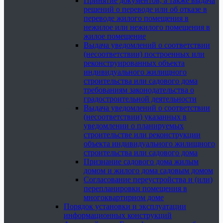
Принятие документов, а также выдача
решений о переводе или об отказе в
переводе жилого помещения в
нежилое или нежилого помещения в
жилое помещение
Выдача уведомлений о соответствии
(несоответствии) построенных или
реконструированных объекта
индивидуального жилищного
строительства или садового дома
требованиям законодательства о
градостроительной деятельности
Выдача уведомлений о соответствии
(несоответствии) указанных в
уведомлении о планируемых
строительстве или реконструкции
объекта индивидуального жилищного
строительства или садового дома
Признание садового дома жилым
домом и жилого дома садовым домом
Согласование переустройства и (или)
перепланировки помещения в
многоквартирном доме
Порядок установки и эксплуатации
информационных конструкций