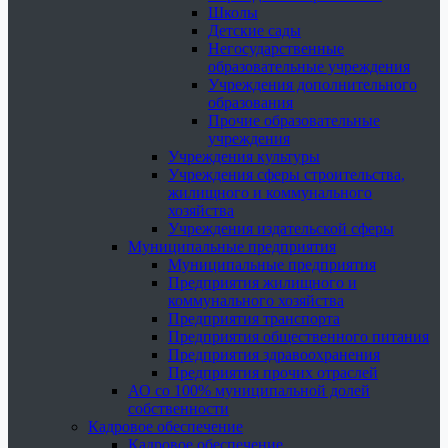
Школы
Детские сады
Негосударственные
образовательные учреждения
Учреждения дополнительного
образования
Прочие образовательные
учреждения
Учреждения культуры
Учреждения сферы строительства,
жилищного и коммунального
хозяйства
Учреждения издательской сферы
Муниципальные предприятия
Муниципальные предприятия
Предприятия жилищного и
коммунального хозяйства
Предприятия транспорта
Предприятия общественного питания
Предприятия здравоохранения
Предприятия прочих отраслей
АО со 100% муниципальной долей
собственности
Кадровое обеспечение
Кадровое обеспечение