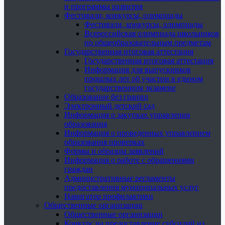
и программы развития
Фестивали, конкурсы, олимпиады
Фестивали, конкурсы, олимпиады
Всероссийская олимпиада школьников
по общеобразовательным предметам
Государственная итоговая аттестация
Государственная итоговая аттестация
Информация для выпускников
прошлых лет об участии в едином
государственном экзамене
Образование без границ
Электронный детский сад
Информация о закупках управления
образования
Информация о проведенных управлением
образования проверках
Формы и образцы заявлений
Информация о работе с обращениями
граждан
Административные регламенты
предоставления муниципальных услуг
Навигатор профилактики
Общественные организации
Общественные организации
Конкурс на предоставление субсидий из