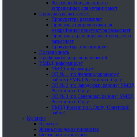
Реестр необорудованных и
запрещенных для купания мест
Прокуратура разъясняет
Прокуратура разъясняет
Орловская природоохранная
межрайонная прокуратура разъясняет
Орловская транспортная прокуратура
разъясняет
Прокуратура информирует
Полезно знать
Профилактика правонарушений
УМВД информирует
УМВД информирует
ОП № 1 (по Железнодорожному
району) УМВД России по г. Орлу
ОП № 2 (по Заводскому району) УМВД
России по г. Орлу
ОП № 3 (по Северному району) УМВД
России по г. Орлу
УМВД России по г. Орлу (Советский
район)
Культура
Культура
Жизнь городских библиотек
Фестивали и конкурсы