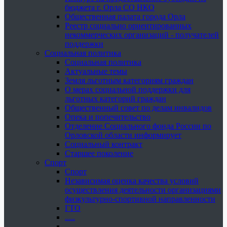
бюджета г. Орла СО НКО
Общественная палата города Орла
Реестр социально ориентированных
некоммерческих организаций - получателей
поддержки
Социальная политика
Социальная политика
Актуальные темы
Земля льготным категориям граждан
О мерах социальной поддержки для
льготных категорий граждан
Общественный совет по делам инвалидов
Опека и попечительство
Отделение Социального фонда России по
Орловской области информирует
Социальный контракт
Старшее поколение
Спорт
Спорт
Независимая оценка качества условий
осуществления деятельности организациями
физкультурно-спортивной направленности
ГТО
.....
......