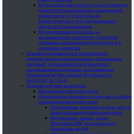
Муниципальный контроль за исполнением
единой теплоснабжающей организацией
обязательств по строительству,
реконструкции и (или) модернизации
объектов теплоснабжения
Муниципальный контроль на
автомобильном транспорте, городском
наземном электрическом транспорте и в
дорожном хозяйстве
Перечень находящихся в распоряжении
администрации муниципального образования
сведений, подлежащих представлению с
использованием координат (распоряжение
Правительства Российской Федерации от
09.02.2017 № 232-р)
Противодействие коррупции
Противодействие коррупции
Нормативные правовые и иные акты в сфере
противодействия коррупции
Нормативные правовые и иные акты в
сфере противодействия коррупции
Федеральные законы, указы
Президента РФ, постановления
Правительства РФ