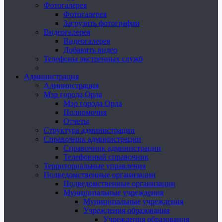
Фотогалерея
Фотогалерея
Загрузить фотографии
Видеогалерея
Видеогалерея
Добавить видео
Телефоны экстренных служб
Администрация
Администрация
Мэр города Орла
Мэр города Орла
Полномочия
Отчеты
Структура администрации
Справочник администрации
Справочник администрации
Телефонный справочник
Территориальные управления
Подведомственные организации
Подведомственные организации
Муниципальные учреждения
Муниципальные учреждения
Учреждения образования
Учреждения образования