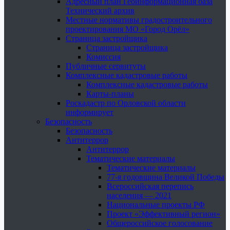
Адресный план Геоинформационная база
Технический архив
Местные нормативы градостроительного
проектирования МО «Город Орёл»
Страница застройщика
Страница застройщика
Комиссия
Публичные сервитуты
Комплексные кадастровые работы
Комплексные кадастровые работы
Карты-планы
Роскадастр по Орловской области
информирует
Безопасность
Безопасность
Антитеррор
Антитеррор
Тематические материалы
Тематические материалы
77-я годовщина Великой Победы
Всероссийская перепись
населения — 2021
Национальные проекты РФ
Проект «Эффективный регион»
Общероссийское голосование