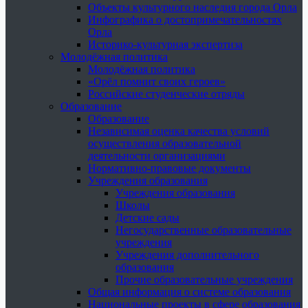
Объекты культурного наследия города Орла
Инфографика о достопримечательностях
Орла
Историко-культурная экспертиза
Молодёжная политика
Молодёжная политика
«Орёл помнит своих героев»
Российские студенческие отряды
Образование
Образование
Независимая оценка качества условий
осуществления образовательной
деятельности организациями
Нормативно-правовые документы
Учреждения образования
Учреждения образования
Школы
Детские сады
Негосударственные образовательные
учреждения
Учреждения дополнительного
образования
Прочие образовательные учреждения
Общая информация о системе образования
Национальные проекты в сфере образования