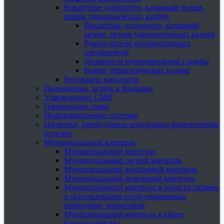
Вакантные должности, кадровый резерв,
резерв управленческих кадров
Вакантные должности, кадровый
резерв, резерв управленческих кадров
Руководители муниципальных
предприятий
Должности муниципальной службы
Резерв управленческих кадров
Результаты конкурсов
Полномочия, задачи и функции
Учрежденные СМИ
Партнерские связи
Информационные системы
Проверки, проведенные контрольно-ревизионным
отделом
Муниципальный контроль
Муниципальный контроль
Муниципальный лесной контроль
Муниципальный жилищный контроль
Муниципальный земельный контроль
Муниципальный контроль в области охраны
и использования особо охраняемых
природных территорий
Муниципальный контроль в сфере
благоустройства