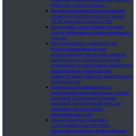
объектов в эксплуатацию.
Выдача разрешений на размещение
объектов в соответствии со статьей
39.36 Земельного кодекса РФ
Подготовка, регистрация и выдача
градостроительного плана земельного
участка
Предоставление разрешений на
условно разрешенный вид
использования участка или объекта
капитального строительства и на
отклонение от предельных параметров
разрешенного строительства,
реконструкции объектов капитального
строительства
Выдача картографического и
топографического материала, а также
сведений об исходной планово-
высотной геодезической сети для
производства топографо-
геодезических работ
Предоставление решения о
согласовании архитектурно-
градостроительного облика объекта