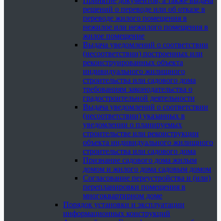
Принятие документов, а также выдача
решений о переводе или об отказе в
переводе жилого помещения в
нежилое или нежилого помещения в
жилое помещение
Выдача уведомлений о соответствии
(несоответствии) построенных или
реконструированных объекта
индивидуального жилищного
строительства или садового дома
требованиям законодательства о
градостроительной деятельности
Выдача уведомлений о соответствии
(несоответствии) указанных в
уведомлении о планируемых
строительстве или реконструкции
объекта индивидуального жилищного
строительства или садового дома
Признание садового дома жилым
домом и жилого дома садовым домом
Согласование переустройства и (или)
перепланировки помещения в
многоквартирном доме
Порядок установки и эксплуатации
информационных конструкций