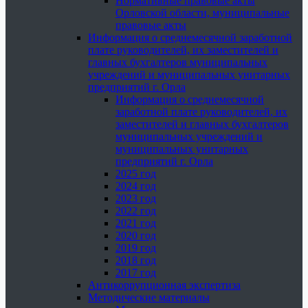
Нормативные правовые акты
Орловской области, муниципальные
правовые акты
Информация о среднемесячной заработной
плате руководителей, их заместителей и
главных бухгалтеров муниципальных
учреждений и муниципальных унитарных
предприятий г. Орла
Информация о среднемесячной
заработной плате руководителей, их
заместителей и главных бухгалтеров
муниципальных учреждений и
муниципальных унитарных
предприятий г. Орла
2025 год
2024 год
2023 год
2022 год
2021 год
2020 год
2019 год
2018 год
2017 год
Антикоррупционная экспертиза
Методические материалы