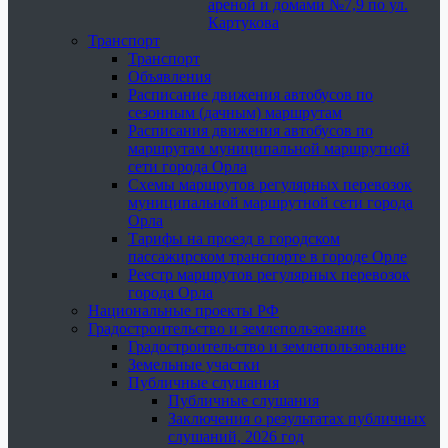
ареной и домами №7,9 по ул.
Картукова
Транспорт
Транспорт
Объявления
Расписание движения автобусов по
сезонным (дачным) маршрутам
Расписания движения автобусов по
маршрутам муниципальной маршрутной
сети города Орла
Схемы маршрутов регулярных перевозок
муниципальной маршрутной сети города
Орла
Тарифы на проезд в городском
пассажирском транспорте в городе Орле
Реестр маршрутов регулярных перевозок
города Орла
Национальные проекты РФ
Градостроительство и землепользование
Градостроительство и землепользование
Земельные участки
Публичные слушания
Публичные слушания
Заключения о результатах публичных
слушаний, 2026 год