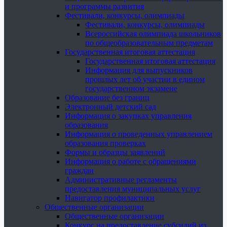
и программы развития
Фестивали, конкурсы, олимпиады
Фестивали, конкурсы, олимпиады
Всероссийская олимпиада школьников
по общеобразовательным предметам
Государственная итоговая аттестация
Государственная итоговая аттестация
Информация для выпускников
прошлых лет об участии в едином
государственном экзамене
Образование без границ
Электронный детский сад
Информация о закупках управления
образования
Информация о проведенных управлением
образования проверках
Формы и образцы заявлений
Информация о работе с обращениями
граждан
Административные регламенты
предоставления муниципальных услуг
Навигатор профилактики
Общественные организации
Общественные организации
Конкурс на предоставление субсидий из