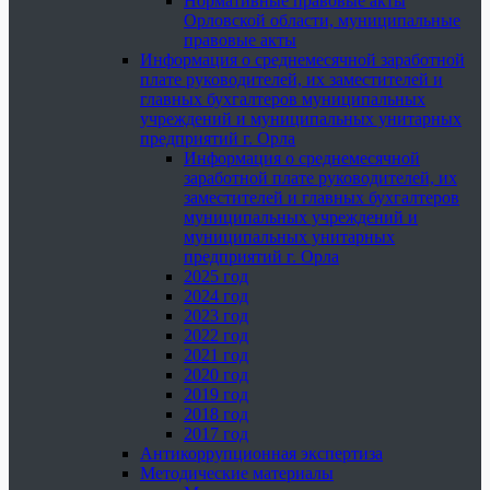
Нормативные правовые акты
Орловской области, муниципальные
правовые акты
Информация о среднемесячной заработной
плате руководителей, их заместителей и
главных бухгалтеров муниципальных
учреждений и муниципальных унитарных
предприятий г. Орла
Информация о среднемесячной
заработной плате руководителей, их
заместителей и главных бухгалтеров
муниципальных учреждений и
муниципальных унитарных
предприятий г. Орла
2025 год
2024 год
2023 год
2022 год
2021 год
2020 год
2019 год
2018 год
2017 год
Антикоррупционная экспертиза
Методические материалы