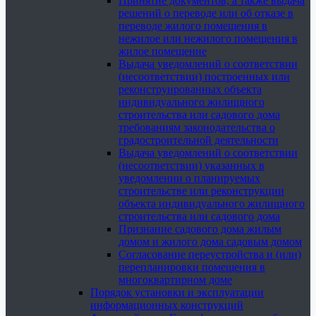
Принятие документов, а также выдача
решений о переводе или об отказе в
переводе жилого помещения в
нежилое или нежилого помещения в
жилое помещение
Выдача уведомлений о соответствии
(несоответствии) построенных или
реконструированных объекта
индивидуального жилищного
строительства или садового дома
требованиям законодательства о
градостроительной деятельности
Выдача уведомлений о соответствии
(несоответствии) указанных в
уведомлении о планируемых
строительстве или реконструкции
объекта индивидуального жилищного
строительства или садового дома
Признание садового дома жилым
домом и жилого дома садовым домом
Согласование переустройства и (или)
перепланировки помещения в
многоквартирном доме
Порядок установки и эксплуатации
информационных конструкций