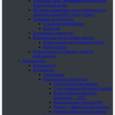
Адресный план Геоинформационная база
Технический архив
Местные нормативы градостроительного
проектирования МО «Город Орёл»
Страница застройщика
Страница застройщика
Комиссия
Публичные сервитуты
Комплексные кадастровые работы
Комплексные кадастровые работы
Карты-планы
Роскадастр по Орловской области
информирует
Безопасность
Безопасность
Антитеррор
Антитеррор
Тематические материалы
Тематические материалы
77-я годовщина Великой Победы
Всероссийская перепись
населения — 2021
Национальные проекты РФ
Проект «Эффективный регион»
Общероссийское голосование