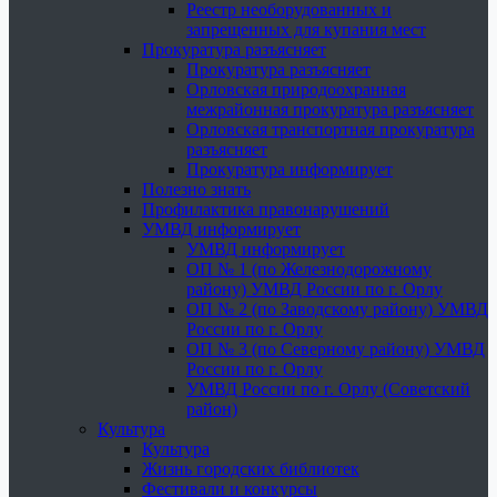
Реестр необорудованных и
запрещенных для купания мест
Прокуратура разъясняет
Прокуратура разъясняет
Орловская природоохранная
межрайонная прокуратура разъясняет
Орловская транспортная прокуратура
разъясняет
Прокуратура информирует
Полезно знать
Профилактика правонарушений
УМВД информирует
УМВД информирует
ОП № 1 (по Железнодорожному
району) УМВД России по г. Орлу
ОП № 2 (по Заводскому району) УМВД
России по г. Орлу
ОП № 3 (по Северному району) УМВД
России по г. Орлу
УМВД России по г. Орлу (Советский
район)
Культура
Культура
Жизнь городских библиотек
Фестивали и конкурсы