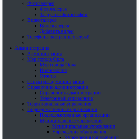
Фотогалерея
Фотогалерея
Загрузить фотографии
Видеогалерея
Видеогалерея
Добавить видео
Телефоны экстренных служб
Администрация
Администрация
Мэр города Орла
Мэр города Орла
Полномочия
Отчеты
Структура администрации
Справочник администрации
Справочник администрации
Телефонный справочник
Территориальные управления
Подведомственные организации
Подведомственные организации
Муниципальные учреждения
Муниципальные учреждения
Учреждения образования
Учреждения образования