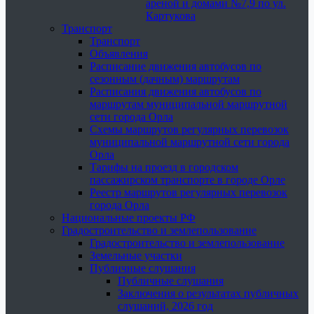
ареной и домами №7,9 по ул.
Картукова
Транспорт
Транспорт
Объявления
Расписание движения автобусов по
сезонным (дачным) маршрутам
Расписания движения автобусов по
маршрутам муниципальной маршрутной
сети города Орла
Схемы маршрутов регулярных перевозок
муниципальной маршрутной сети города
Орла
Тарифы на проезд в городском
пассажирском транспорте в городе Орле
Реестр маршрутов регулярных перевозок
города Орла
Национальные проекты РФ
Градостроительство и землепользование
Градостроительство и землепользование
Земельные участки
Публичные слушания
Публичные слушания
Заключения о результатах публичных
слушаний, 2026 год