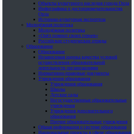
Объекты культурного наследия города Орла
Инфографика о достопримечательностях
Орла
Историко-культурная экспертиза
Молодёжная политика
Молодёжная политика
«Орёл помнит своих героев»
Российские студенческие отряды
Образование
Образование
Независимая оценка качества условий
осуществления образовательной
деятельности организациями
Нормативно-правовые документы
Учреждения образования
Учреждения образования
Школы
Детские сады
Негосударственные образовательные
учреждения
Учреждения дополнительного
образования
Прочие образовательные учреждения
Общая информация о системе образования
Национальные проекты в сфере образования