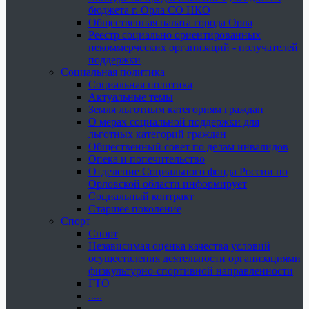
бюджета г. Орла СО НКО
Общественная палата города Орла
Реестр социально ориентированных
некоммерческих организаций - получателей
поддержки
Социальная политика
Социальная политика
Актуальные темы
Земля льготным категориям граждан
О мерах социальной поддержки для
льготных категорий граждан
Общественный совет по делам инвалидов
Опека и попечительство
Отделение Социального фонда России по
Орловской области информирует
Социальный контракт
Старшее поколение
Спорт
Спорт
Независимая оценка качества условий
осуществления деятельности организациями
физкультурно-спортивной направленности
ГТО
.....
......