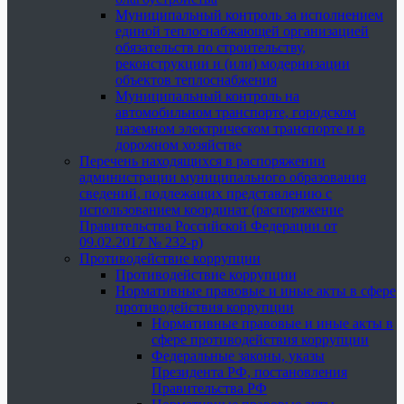
Муниципальный контроль за исполнением
единой теплоснабжающей организацией
обязательств по строительству,
реконструкции и (или) модернизации
объектов теплоснабжения
Муниципальный контроль на
автомобильном транспорте, городском
наземном электрическом транспорте и в
дорожном хозяйстве
Перечень находящихся в распоряжении
администрации муниципального образования
сведений, подлежащих представлению с
использованием координат (распоряжение
Правительства Российской Федерации от
09.02.2017 № 232-р)
Противодействие коррупции
Противодействие коррупции
Нормативные правовые и иные акты в сфере
противодействия коррупции
Нормативные правовые и иные акты в
сфере противодействия коррупции
Федеральные законы, указы
Президента РФ, постановления
Правительства РФ