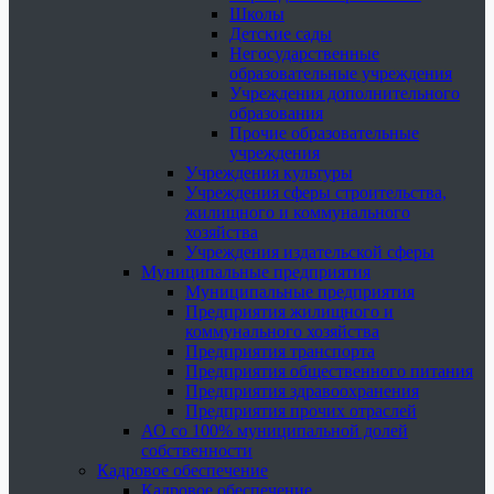
Школы
Детские сады
Негосударственные
образовательные учреждения
Учреждения дополнительного
образования
Прочие образовательные
учреждения
Учреждения культуры
Учреждения сферы строительства,
жилищного и коммунального
хозяйства
Учреждения издательской сферы
Муниципальные предприятия
Муниципальные предприятия
Предприятия жилищного и
коммунального хозяйства
Предприятия транспорта
Предприятия общественного питания
Предприятия здравоохранения
Предприятия прочих отраслей
АО со 100% муниципальной долей
собственности
Кадровое обеспечение
Кадровое обеспечение