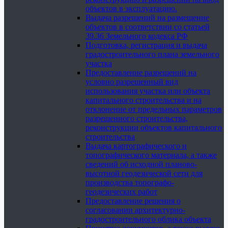
объектов в эксплуатацию.
Выдача разрешений на размещение
объектов в соответствии со статьей
39.36 Земельного кодекса РФ
Подготовка, регистрация и выдача
градостроительного плана земельного
участка
Предоставление разрешений на
условно разрешенный вид
использования участка или объекта
капитального строительства и на
отклонение от предельных параметров
разрешенного строительства,
реконструкции объектов капитального
строительства
Выдача картографического и
топографического материала, а также
сведений об исходной планово-
высотной геодезической сети для
производства топографо-
геодезических работ
Предоставление решения о
согласовании архитектурно-
градостроительного облика объекта