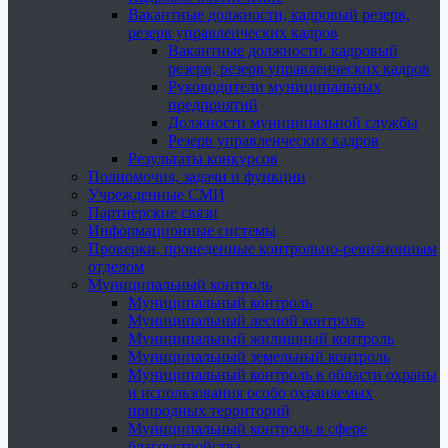
Вакантные должности, кадровый резерв,
резерв управленческих кадров
Вакантные должности, кадровый
резерв, резерв управленческих кадров
Руководители муниципальных
предприятий
Должности муниципальной службы
Резерв управленческих кадров
Результаты конкурсов
Полномочия, задачи и функции
Учрежденные СМИ
Партнерские связи
Информационные системы
Проверки, проведенные контрольно-ревизионным
отделом
Муниципальный контроль
Муниципальный контроль
Муниципальный лесной контроль
Муниципальный жилищный контроль
Муниципальный земельный контроль
Муниципальный контроль в области охраны
и использования особо охраняемых
природных территорий
Муниципальный контроль в сфере
благоустройства