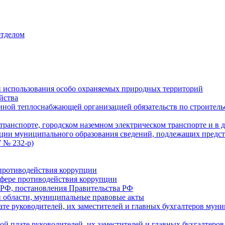
отделом
 использования особо охраняемых природных территорий
йства
ой теплоснабжающей организацией обязательств по строительс
ранспорте, городском наземном электрическом транспорте и в 
ции муниципального образования сведений, подлежащих предст
 № 232-р)
противодействия коррупции
фере противодействия коррупции
 РФ, постановления Правительства РФ
 области, муниципальные правовые акты
ате руководителей, их заместителей и главных бухгалтеров м
ой плате руководителей, их заместителей и главных бухгалте