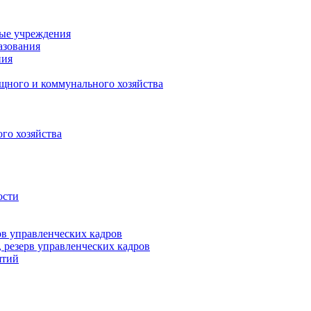
ные учреждения
азования
ния
щного и коммунального хозяйства
го хозяйства
ости
рв управленческих кадров
 резерв управленческих кадров
ятий