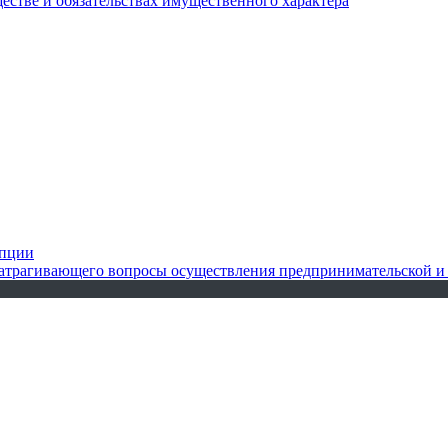
ществе и обязательствах имущественного характера
упции
 затрагивающего вопросы осуществления предпринимательской и