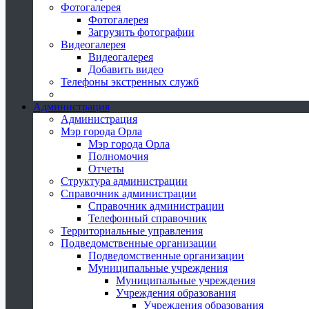
Фотогалерея
Фотогалерея
Загрузить фотографии
Видеогалерея
Видеогалерея
Добавить видео
Телефоны экстренных служб
Администрация
Администрация
Мэр города Орла
Мэр города Орла
Полномочия
Отчеты
Структура администрации
Справочник администрации
Справочник администрации
Телефонный справочник
Территориальные управления
Подведомственные организации
Подведомственные организации
Муниципальные учреждения
Муниципальные учреждения
Учреждения образования
Учреждения образования