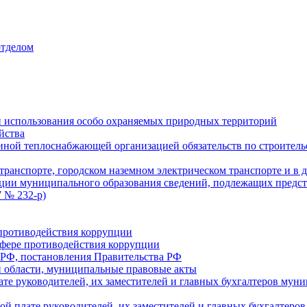
отделом
 использования особо охраняемых природных территорий
йства
ой теплоснабжающей организацией обязательств по строительс
ранспорте, городском наземном электрическом транспорте и в 
ции муниципального образования сведений, подлежащих предст
 № 232-р)
противодействия коррупции
фере противодействия коррупции
 РФ, постановления Правительства РФ
 области, муниципальные правовые акты
ате руководителей, их заместителей и главных бухгалтеров м
ой плате руководителей, их заместителей и главных бухгалте