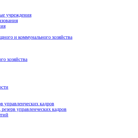
ные учреждения
азования
ния
щного и коммунального хозяйства
го хозяйства
ости
рв управленческих кадров
 резерв управленческих кадров
ятий