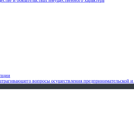
ществе и обязательствах имущественного характера
упции
 затрагивающего вопросы осуществления предпринимательской и