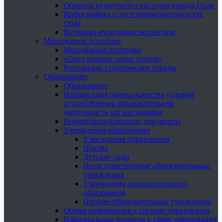
Объекты культурного наследия города Орла
Инфографика о достопримечательностях
Орла
Историко-культурная экспертиза
Молодёжная политика
Молодёжная политика
«Орёл помнит своих героев»
Российские студенческие отряды
Образование
Образование
Независимая оценка качества условий
осуществления образовательной
деятельности организациями
Нормативно-правовые документы
Учреждения образования
Учреждения образования
Школы
Детские сады
Негосударственные образовательные
учреждения
Учреждения дополнительного
образования
Прочие образовательные учреждения
Общая информация о системе образования
Национальные проекты в сфере образования