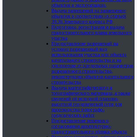
объектов в эксплуатацию.
Выдача разрешений на размещение
объектов в соответствии со статьей
39.36 Земельного кодекса РФ
Подготовка, регистрация и выдача
градостроительного плана земельного
участка
Предоставление разрешений на
условно разрешенный вид
использования участка или объекта
капитального строительства и на
отклонение от предельных параметров
разрешенного строительства,
реконструкции объектов капитального
строительства
Выдача картографического и
топографического материала, а также
сведений об исходной планово-
высотной геодезической сети для
производства топографо-
геодезических работ
Предоставление решения о
согласовании архитектурно-
градостроительного облика объекта