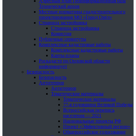
Адресный план Геоинформационная база
Технический архив
Местные нормативы градостроительного
проектирования МО «Город Орёл»
Страница застройщика
Страница застройщика
Комиссия
Публичные сервитуты
Комплексные кадастровые работы
Комплексные кадастровые работы
Карты-планы
Роскадастр по Орловской области
информирует
Безопасность
Безопасность
Антитеррор
Антитеррор
Тематические материалы
Тематические материалы
77-я годовщина Великой Победы
Всероссийская перепись
населения — 2021
Национальные проекты РФ
Проект «Эффективный регион»
Общероссийское голосование