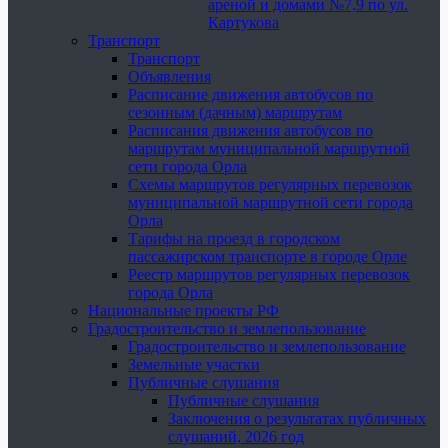
ареной и домами №7,9 по ул.
Картукова
Транспорт
Транспорт
Объявления
Расписание движения автобусов по
сезонным (дачным) маршрутам
Расписания движения автобусов по
маршрутам муниципальной маршрутной
сети города Орла
Схемы маршрутов регулярных перевозок
муниципальной маршрутной сети города
Орла
Тарифы на проезд в городском
пассажирском транспорте в городе Орле
Реестр маршрутов регулярных перевозок
города Орла
Национальные проекты РФ
Градостроительство и землепользование
Градостроительство и землепользование
Земельные участки
Публичные слушания
Публичные слушания
Заключения о результатах публичных
слушаний, 2026 год