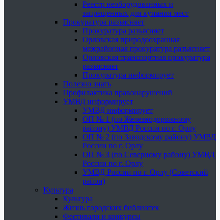
Реестр необорудованных и
запрещенных для купания мест
Прокуратура разъясняет
Прокуратура разъясняет
Орловская природоохранная
межрайонная прокуратура разъясняет
Орловская транспортная прокуратура
разъясняет
Прокуратура информирует
Полезно знать
Профилактика правонарушений
УМВД информирует
УМВД информирует
ОП № 1 (по Железнодорожному
району) УМВД России по г. Орлу
ОП № 2 (по Заводскому району) УМВД
России по г. Орлу
ОП № 3 (по Северному району) УМВД
России по г. Орлу
УМВД России по г. Орлу (Советский
район)
Культура
Культура
Жизнь городских библиотек
Фестивали и конкурсы