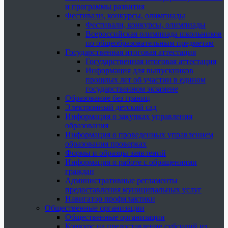
и программы развития
Фестивали, конкурсы, олимпиады
Фестивали, конкурсы, олимпиады
Всероссийская олимпиада школьников
по общеобразовательным предметам
Государственная итоговая аттестация
Государственная итоговая аттестация
Информация для выпускников
прошлых лет об участии в едином
государственном экзамене
Образование без границ
Электронный детский сад
Информация о закупках управления
образования
Информация о проведенных управлением
образования проверках
Формы и образцы заявлений
Информация о работе с обращениями
граждан
Административные регламенты
предоставления муниципальных услуг
Навигатор профилактики
Общественные организации
Общественные организации
Конкурс на предоставление субсидий из