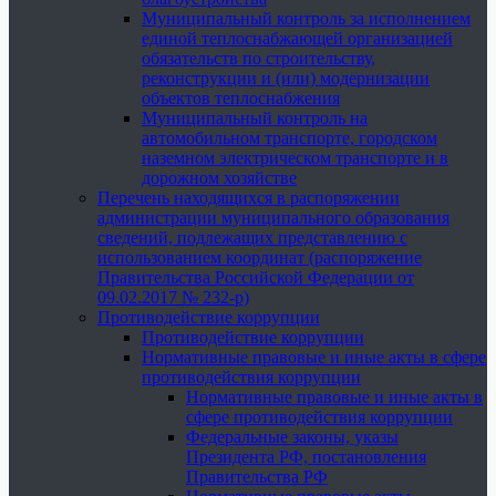
Муниципальный контроль за исполнением
единой теплоснабжающей организацией
обязательств по строительству,
реконструкции и (или) модернизации
объектов теплоснабжения
Муниципальный контроль на
автомобильном транспорте, городском
наземном электрическом транспорте и в
дорожном хозяйстве
Перечень находящихся в распоряжении
администрации муниципального образования
сведений, подлежащих представлению с
использованием координат (распоряжение
Правительства Российской Федерации от
09.02.2017 № 232-р)
Противодействие коррупции
Противодействие коррупции
Нормативные правовые и иные акты в сфере
противодействия коррупции
Нормативные правовые и иные акты в
сфере противодействия коррупции
Федеральные законы, указы
Президента РФ, постановления
Правительства РФ