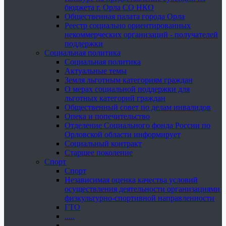
бюджета г. Орла СО НКО
Общественная палата города Орла
Реестр социально ориентированных
некоммерческих организаций - получателей
поддержки
Социальная политика
Социальная политика
Актуальные темы
Земля льготным категориям граждан
О мерах социальной поддержки для
льготных категорий граждан
Общественный совет по делам инвалидов
Опека и попечительство
Отделение Социального фонда России по
Орловской области информирует
Социальный контракт
Старшее поколение
Спорт
Спорт
Независимая оценка качества условий
осуществления деятельности организациями
физкультурно-спортивной направленности
ГТО
.....
......