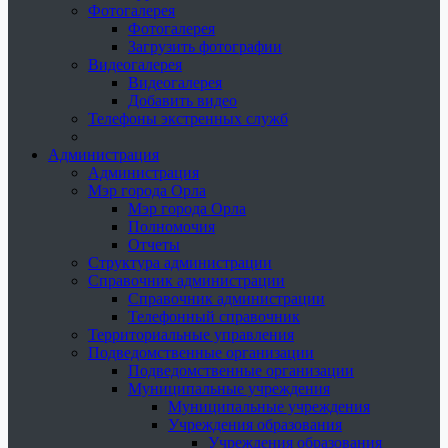
Фотогалерея
Фотогалерея
Загрузить фотографии
Видеогалерея
Видеогалерея
Добавить видео
Телефоны экстренных служб
Администрация
Администрация
Мэр города Орла
Мэр города Орла
Полномочия
Отчеты
Структура администрации
Справочник администрации
Справочник администрации
Телефонный справочник
Территориальные управления
Подведомственные организации
Подведомственные организации
Муниципальные учреждения
Муниципальные учреждения
Учреждения образования
Учреждения образования