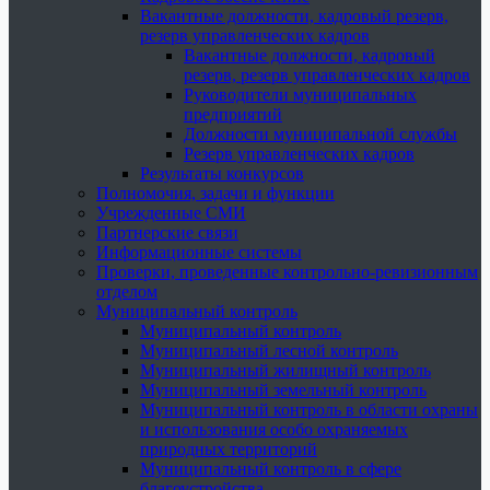
Вакантные должности, кадровый резерв,
резерв управленческих кадров
Вакантные должности, кадровый
резерв, резерв управленческих кадров
Руководители муниципальных
предприятий
Должности муниципальной службы
Резерв управленческих кадров
Результаты конкурсов
Полномочия, задачи и функции
Учрежденные СМИ
Партнерские связи
Информационные системы
Проверки, проведенные контрольно-ревизионным
отделом
Муниципальный контроль
Муниципальный контроль
Муниципальный лесной контроль
Муниципальный жилищный контроль
Муниципальный земельный контроль
Муниципальный контроль в области охраны
и использования особо охраняемых
природных территорий
Муниципальный контроль в сфере
благоустройства