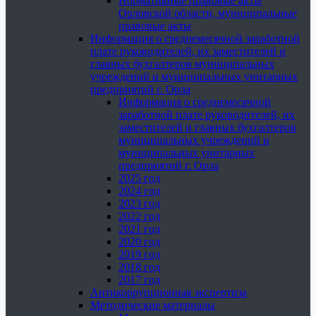
Нормативные правовые акты
Орловской области, муниципальные
правовые акты
Информация о среднемесячной заработной
плате руководителей, их заместителей и
главных бухгалтеров муниципальных
учреждений и муниципальных унитарных
предприятий г. Орла
Информация о среднемесячной
заработной плате руководителей, их
заместителей и главных бухгалтеров
муниципальных учреждений и
муниципальных унитарных
предприятий г. Орла
2025 год
2024 год
2023 год
2022 год
2021 год
2020 год
2019 год
2018 год
2017 год
Антикоррупционная экспертиза
Методические материалы