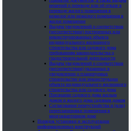
Принятие документов, а также выдача
решений о переводе или об отказе в
переводе жилого помещения в
нежилое или нежилого помещения в
жилое помещение
Выдача уведомлений о соответствии
(несоответствии) построенных или
реконструированных объекта
индивидуального жилищного
строительства или садового дома
требованиям законодательства о
градостроительной деятельности
Выдача уведомлений о соответствии
(несоответствии) указанных в
уведомлении о планируемых
строительстве или реконструкции
объекта индивидуального жилищного
строительства или садового дома
Признание садового дома жилым
домом и жилого дома садовым домом
Согласование переустройства и (или)
перепланировки помещения в
многоквартирном доме
Порядок установки и эксплуатации
информационных конструкций