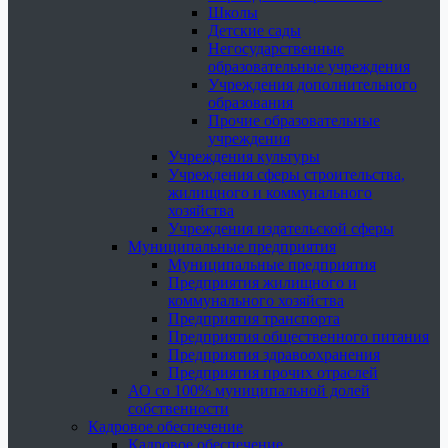
Школы
Детские сады
Негосударственные
образовательные учреждения
Учреждения дополнительного
образования
Прочие образовательные
учреждения
Учреждения культуры
Учреждения сферы строительства,
жилищного и коммунального
хозяйства
Учреждения издательской сферы
Муниципальные предприятия
Муниципальные предприятия
Предприятия жилищного и
коммунального хозяйства
Предприятия транспорта
Предприятия общественного питания
Предприятия здравоохранения
Предприятия прочих отраслей
АО со 100% муниципальной долей
собственности
Кадровое обеспечение
Кадровое обеспечение