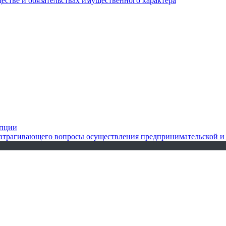
ществе и обязательствах имущественного характера
упции
 затрагивающего вопросы осуществления предпринимательской и