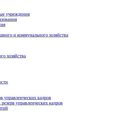
ные учреждения
азования
ния
щного и коммунального хозяйства
го хозяйства
ости
рв управленческих кадров
 резерв управленческих кадров
ятий