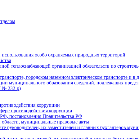
отделом
 использования особо охраняемых природных территорий
йства
ой теплоснабжающей организацией обязательств по строительс
ранспорте, городском наземном электрическом транспорте и в 
ции муниципального образования сведений, подлежащих предст
 № 232-р)
противодействия коррупции
фере противодействия коррупции
 РФ, постановления Правительства РФ
 области, муниципальные правовые акты
ате руководителей, их заместителей и главных бухгалтеров м
ой плате руководителей, их заместителей и главных бухгалте