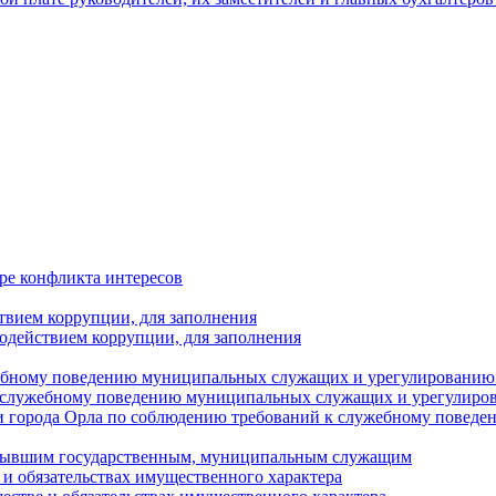
ре конфликта интересов
твием коррупции, для заполнения
одействием коррупции, для заполнения
ебному поведению муниципальных служащих и урегулированию 
 служебному поведению муниципальных служащих и урегулиро
 города Орла по соблюдению требований к служебному повед
с бывшим государственным, муниципальным служащим
е и обязательствах имущественного характера