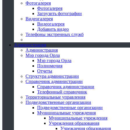
Фотогалерея
Фотогалерея
Загрузить фотографии
Видеогалерея
Видеогалерея
Добавить видео
Телефоны экстренных служб
Администрация
Администрация
Мэр города Орла
Мэр города Орла
Полномочия
Отчеты
Структура администрации
Справочник администрации
Справочник администрации
Телефонный справочник
Территориальные управления
Подведомственные организации
Подведомственные организации
Муниципальные учреждения
Муниципальные учреждения
Учреждения образования
Учреждения образования