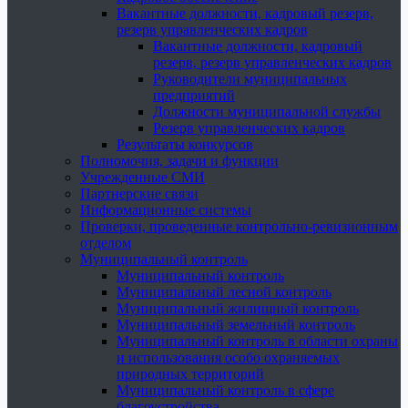
Вакантные должности, кадровый резерв,
резерв управленческих кадров
Вакантные должности, кадровый
резерв, резерв управленческих кадров
Руководители муниципальных
предприятий
Должности муниципальной службы
Резерв управленческих кадров
Результаты конкурсов
Полномочия, задачи и функции
Учрежденные СМИ
Партнерские связи
Информационные системы
Проверки, проведенные контрольно-ревизионным
отделом
Муниципальный контроль
Муниципальный контроль
Муниципальный лесной контроль
Муниципальный жилищный контроль
Муниципальный земельный контроль
Муниципальный контроль в области охраны
и использования особо охраняемых
природных территорий
Муниципальный контроль в сфере
благоустройства