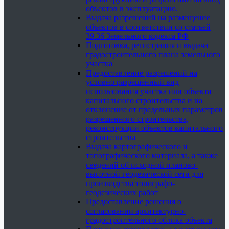
объектов в эксплуатацию.
Выдача разрешений на размещение
объектов в соответствии со статьей
39.36 Земельного кодекса РФ
Подготовка, регистрация и выдача
градостроительного плана земельного
участка
Предоставление разрешений на
условно разрешенный вид
использования участка или объекта
капитального строительства и на
отклонение от предельных параметров
разрешенного строительства,
реконструкции объектов капитального
строительства
Выдача картографического и
топографического материала, а также
сведений об исходной планово-
высотной геодезической сети для
производства топографо-
геодезических работ
Предоставление решения о
согласовании архитектурно-
градостроительного облика объекта