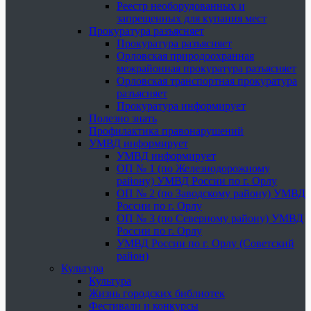
Реестр необорудованных и
запрещенных для купания мест
Прокуратура разъясняет
Прокуратура разъясняет
Орловская природоохранная
межрайонная прокуратура разъясняет
Орловская транспортная прокуратура
разъясняет
Прокуратура информирует
Полезно знать
Профилактика правонарушений
УМВД информирует
УМВД информирует
ОП № 1 (по Железнодорожному
району) УМВД России по г. Орлу
ОП № 2 (по Заводскому району) УМВД
России по г. Орлу
ОП № 3 (по Северному району) УМВД
России по г. Орлу
УМВД России по г. Орлу (Советский
район)
Культура
Культура
Жизнь городских библиотек
Фестивали и конкурсы