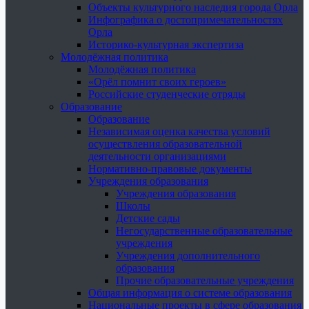
Объекты культурного наследия города Орла
Инфографика о достопримечательностях
Орла
Историко-культурная экспертиза
Молодёжная политика
Молодёжная политика
«Орёл помнит своих героев»
Российские студенческие отряды
Образование
Образование
Независимая оценка качества условий
осуществления образовательной
деятельности организациями
Нормативно-правовые документы
Учреждения образования
Учреждения образования
Школы
Детские сады
Негосударственные образовательные
учреждения
Учреждения дополнительного
образования
Прочие образовательные учреждения
Общая информация о системе образования
Национальные проекты в сфере образования