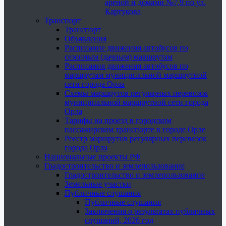
ареной и домами №7,9 по ул.
Картукова
Транспорт
Транспорт
Объявления
Расписание движения автобусов по
сезонным (дачным) маршрутам
Расписания движения автобусов по
маршрутам муниципальной маршрутной
сети города Орла
Схемы маршрутов регулярных перевозок
муниципальной маршрутной сети города
Орла
Тарифы на проезд в городском
пассажирском транспорте в городе Орле
Реестр маршрутов регулярных перевозок
города Орла
Национальные проекты РФ
Градостроительство и землепользование
Градостроительство и землепользование
Земельные участки
Публичные слушания
Публичные слушания
Заключения о результатах публичных
слушаний, 2026 год