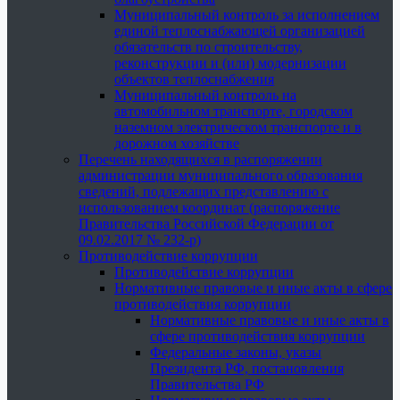
Муниципальный контроль за исполнением
единой теплоснабжающей организацией
обязательств по строительству,
реконструкции и (или) модернизации
объектов теплоснабжения
Муниципальный контроль на
автомобильном транспорте, городском
наземном электрическом транспорте и в
дорожном хозяйстве
Перечень находящихся в распоряжении
администрации муниципального образования
сведений, подлежащих представлению с
использованием координат (распоряжение
Правительства Российской Федерации от
09.02.2017 № 232-р)
Противодействие коррупции
Противодействие коррупции
Нормативные правовые и иные акты в сфере
противодействия коррупции
Нормативные правовые и иные акты в
сфере противодействия коррупции
Федеральные законы, указы
Президента РФ, постановления
Правительства РФ