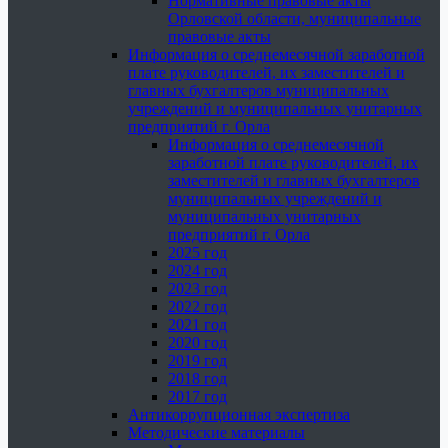
Нормативные правовые акты
Орловской области, муниципальные
правовые акты
Информация о среднемесячной заработной
плате руководителей, их заместителей и
главных бухгалтеров муниципальных
учреждений и муниципальных унитарных
предприятий г. Орла
Информация о среднемесячной
заработной плате руководителей, их
заместителей и главных бухгалтеров
муниципальных учреждений и
муниципальных унитарных
предприятий г. Орла
2025 год
2024 год
2023 год
2022 год
2021 год
2020 год
2019 год
2018 год
2017 год
Антикоррупционная экспертиза
Методические материалы