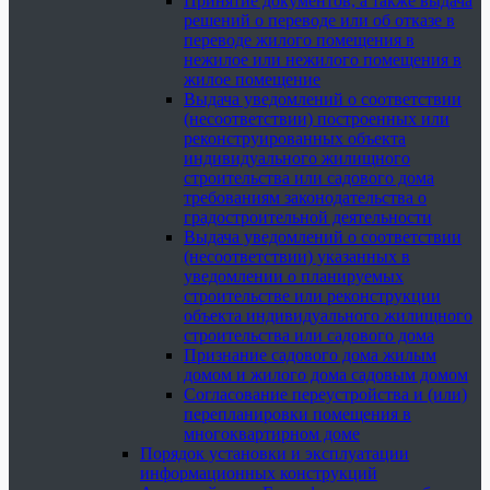
Принятие документов, а также выдача
решений о переводе или об отказе в
переводе жилого помещения в
нежилое или нежилого помещения в
жилое помещение
Выдача уведомлений о соответствии
(несоответствии) построенных или
реконструированных объекта
индивидуального жилищного
строительства или садового дома
требованиям законодательства о
градостроительной деятельности
Выдача уведомлений о соответствии
(несоответствии) указанных в
уведомлении о планируемых
строительстве или реконструкции
объекта индивидуального жилищного
строительства или садового дома
Признание садового дома жилым
домом и жилого дома садовым домом
Согласование переустройства и (или)
перепланировки помещения в
многоквартирном доме
Порядок установки и эксплуатации
информационных конструкций