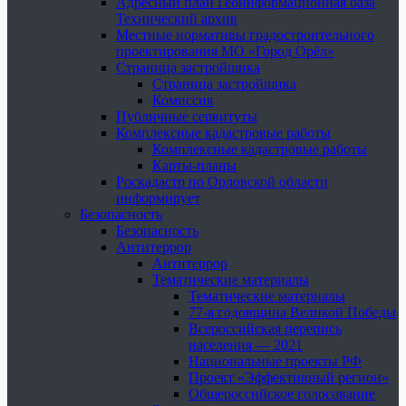
Адресный план Геоинформационная база
Технический архив
Местные нормативы градостроительного
проектирования МО «Город Орёл»
Страница застройщика
Страница застройщика
Комиссия
Публичные сервитуты
Комплексные кадастровые работы
Комплексные кадастровые работы
Карты-планы
Роскадастр по Орловской области
информирует
Безопасность
Безопасность
Антитеррор
Антитеррор
Тематические материалы
Тематические материалы
77-я годовщина Великой Победы
Всероссийская перепись
населения — 2021
Национальные проекты РФ
Проект «Эффективный регион»
Общероссийское голосование