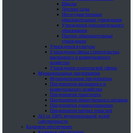
Школы
Детские сады
Негосударственные
образовательные учреждения
Учреждения дополнительного
образования
Прочие образовательные
учреждения
Учреждения культуры
Учреждения сферы строительства,
жилищного и коммунального
хозяйства
Учреждения издательской сферы
Муниципальные предприятия
Муниципальные предприятия
Предприятия жилищного и
коммунального хозяйства
Предприятия транспорта
Предприятия общественного питания
Предприятия здравоохранения
Предприятия прочих отраслей
АО со 100% муниципальной долей
собственности
Кадровое обеспечение
Кадровое обеспечение