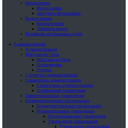
Фотогалерея
Фотогалерея
Загрузить фотографии
Видеогалерея
Видеогалерея
Добавить видео
Телефоны экстренных служб
Администрация
Администрация
Мэр города Орла
Мэр города Орла
Полномочия
Отчеты
Структура администрации
Справочник администрации
Справочник администрации
Телефонный справочник
Территориальные управления
Подведомственные организации
Подведомственные организации
Муниципальные учреждения
Муниципальные учреждения
Учреждения образования
Учреждения образования