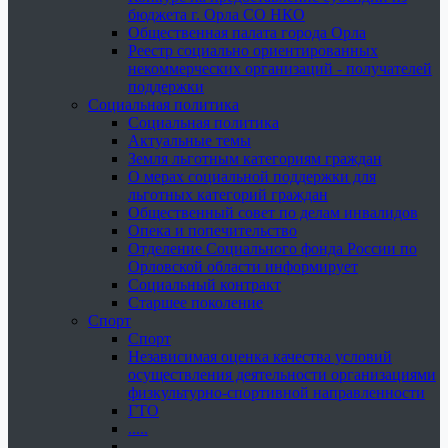
бюджета г. Орла СО НКО
Общественная палата города Орла
Реестр социально ориентированных
некоммерческих организаций - получателей
поддержки
Социальная политика
Социальная политика
Актуальные темы
Земля льготным категориям граждан
О мерах социальной поддержки для
льготных категорий граждан
Общественный совет по делам инвалидов
Опека и попечительство
Отделение Социального фонда России по
Орловской области информирует
Социальный контракт
Старшее поколение
Спорт
Спорт
Независимая оценка качества условий
осуществления деятельности организациями
физкультурно-спортивной направленности
ГТО
.....
......