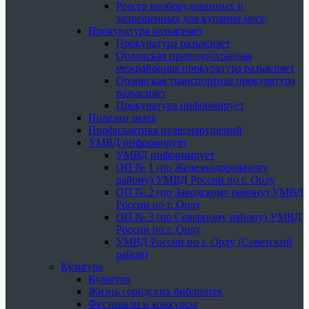
Реестр необорудованных и
запрещенных для купания мест
Прокуратура разъясняет
Прокуратура разъясняет
Орловская природоохранная
межрайонная прокуратура разъясняет
Орловская транспортная прокуратура
разъясняет
Прокуратура информирует
Полезно знать
Профилактика правонарушений
УМВД информирует
УМВД информирует
ОП № 1 (по Железнодорожному
району) УМВД России по г. Орлу
ОП № 2 (по Заводскому району) УМВД
России по г. Орлу
ОП № 3 (по Северному району) УМВД
России по г. Орлу
УМВД России по г. Орлу (Советский
район)
Культура
Культура
Жизнь городских библиотек
Фестивали и конкурсы