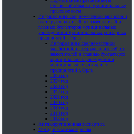
Нормативные правовые акты
Орловской области, муниципальные
правовые акты
Информация о среднемесячной заработной
плате руководителей, их заместителей и
главных бухгалтеров муниципальных
учреждений и муниципальных унитарных
предприятий г. Орла
Информация о среднемесячной
заработной плате руководителей, их
заместителей и главных бухгалтеров
муниципальных учреждений и
муниципальных унитарных
предприятий г. Орла
2025 год
2024 год
2023 год
2022 год
2021 год
2020 год
2019 год
2018 год
2017 год
Антикоррупционная экспертиза
Методические материалы