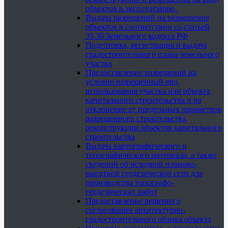
объектов в эксплуатацию.
Выдача разрешений на размещение
объектов в соответствии со статьей
39.36 Земельного кодекса РФ
Подготовка, регистрация и выдача
градостроительного плана земельного
участка
Предоставление разрешений на
условно разрешенный вид
использования участка или объекта
капитального строительства и на
отклонение от предельных параметров
разрешенного строительства,
реконструкции объектов капитального
строительства
Выдача картографического и
топографического материала, а также
сведений об исходной планово-
высотной геодезической сети для
производства топографо-
геодезических работ
Предоставление решения о
согласовании архитектурно-
градостроительного облика объекта