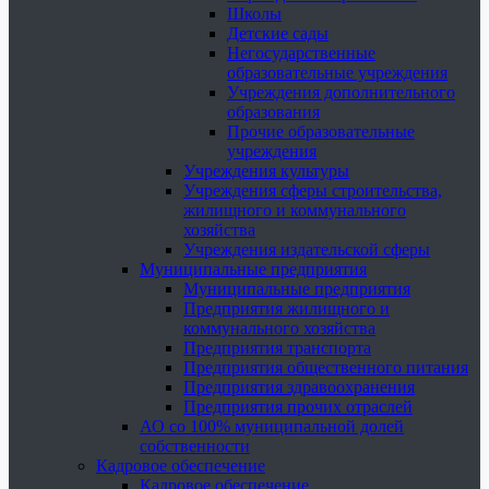
Школы
Детские сады
Негосударственные
образовательные учреждения
Учреждения дополнительного
образования
Прочие образовательные
учреждения
Учреждения культуры
Учреждения сферы строительства,
жилищного и коммунального
хозяйства
Учреждения издательской сферы
Муниципальные предприятия
Муниципальные предприятия
Предприятия жилищного и
коммунального хозяйства
Предприятия транспорта
Предприятия общественного питания
Предприятия здравоохранения
Предприятия прочих отраслей
АО со 100% муниципальной долей
собственности
Кадровое обеспечение
Кадровое обеспечение