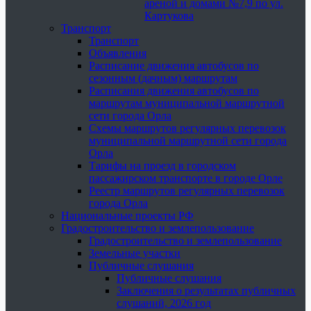
ареной и домами №7,9 по ул.
Картукова
Транспорт
Транспорт
Объявления
Расписание движения автобусов по
сезонным (дачным) маршрутам
Расписания движения автобусов по
маршрутам муниципальной маршрутной
сети города Орла
Схемы маршрутов регулярных перевозок
муниципальной маршрутной сети города
Орла
Тарифы на проезд в городском
пассажирском транспорте в городе Орле
Реестр маршрутов регулярных перевозок
города Орла
Национальные проекты РФ
Градостроительство и землепользование
Градостроительство и землепользование
Земельные участки
Публичные слушания
Публичные слушания
Заключения о результатах публичных
слушаний, 2026 год