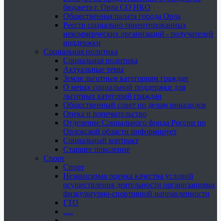
бюджета г. Орла СО НКО
Общественная палата города Орла
Реестр социально ориентированных
некоммерческих организаций - получателей
поддержки
Социальная политика
Социальная политика
Актуальные темы
Земля льготным категориям граждан
О мерах социальной поддержки для
льготных категорий граждан
Общественный совет по делам инвалидов
Опека и попечительство
Отделение Социального фонда России по
Орловской области информирует
Социальный контракт
Старшее поколение
Спорт
Спорт
Независимая оценка качества условий
осуществления деятельности организациями
физкультурно-спортивной направленности
ГТО
.....
......