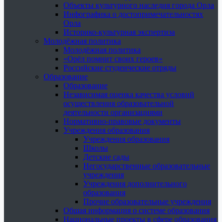
Объекты культурного наследия города Орла
Инфографика о достопримечательностях
Орла
Историко-культурная экспертиза
Молодёжная политика
Молодёжная политика
«Орёл помнит своих героев»
Российские студенческие отряды
Образование
Образование
Независимая оценка качества условий
осуществления образовательной
деятельности организациями
Нормативно-правовые документы
Учреждения образования
Учреждения образования
Школы
Детские сады
Негосударственные образовательные
учреждения
Учреждения дополнительного
образования
Прочие образовательные учреждения
Общая информация о системе образования
Национальные проекты в сфере образования