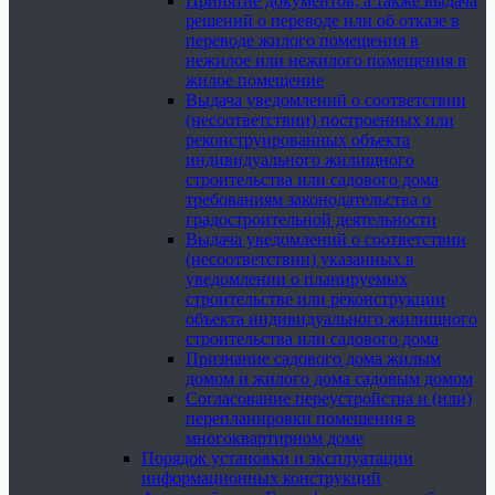
Принятие документов, а также выдача
решений о переводе или об отказе в
переводе жилого помещения в
нежилое или нежилого помещения в
жилое помещение
Выдача уведомлений о соответствии
(несоответствии) построенных или
реконструированных объекта
индивидуального жилищного
строительства или садового дома
требованиям законодательства о
градостроительной деятельности
Выдача уведомлений о соответствии
(несоответствии) указанных в
уведомлении о планируемых
строительстве или реконструкции
объекта индивидуального жилищного
строительства или садового дома
Признание садового дома жилым
домом и жилого дома садовым домом
Согласование переустройства и (или)
перепланировки помещения в
многоквартирном доме
Порядок установки и эксплуатации
информационных конструкций