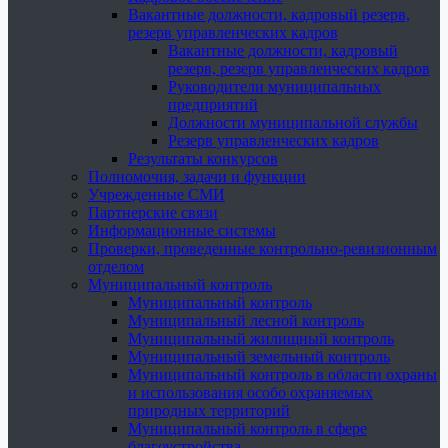
Вакантные должности, кадровый резерв,
резерв управленческих кадров
Вакантные должности, кадровый
резерв, резерв управленческих кадров
Руководители муниципальных
предприятий
Должности муниципальной службы
Резерв управленческих кадров
Результаты конкурсов
Полномочия, задачи и функции
Учрежденные СМИ
Партнерские связи
Информационные системы
Проверки, проведенные контрольно-ревизионным
отделом
Муниципальный контроль
Муниципальный контроль
Муниципальный лесной контроль
Муниципальный жилищный контроль
Муниципальный земельный контроль
Муниципальный контроль в области охраны
и использования особо охраняемых
природных территорий
Муниципальный контроль в сфере
благоустройства