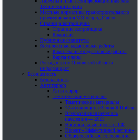
Адресный план Геоинформационная база
Технический архив
Местные нормативы градостроительного
проектирования МО «Город Орёл»
Страница застройщика
Страница застройщика
Комиссия
Публичные сервитуты
Комплексные кадастровые работы
Комплексные кадастровые работы
Карты-планы
Роскадастр по Орловской области
информирует
Безопасность
Безопасность
Антитеррор
Антитеррор
Тематические материалы
Тематические материалы
77-я годовщина Великой Победы
Всероссийская перепись
населения — 2021
Национальные проекты РФ
Проект «Эффективный регион»
Общероссийское голосование