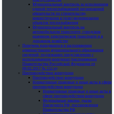
Муниципальный контроль за исполнением
единой теплоснабжающей организацией
обязательств по строительству,
реконструкции и (или) модернизации
объектов теплоснабжения
Муниципальный контроль на
автомобильном транспорте, городском
наземном электрическом транспорте и в
дорожном хозяйстве
Перечень находящихся в распоряжении
администрации муниципального образования
сведений, подлежащих представлению с
использованием координат (распоряжение
Правительства Российской Федерации от
09.02.2017 № 232-р)
Противодействие коррупции
Противодействие коррупции
Нормативные правовые и иные акты в сфере
противодействия коррупции
Нормативные правовые и иные акты в
сфере противодействия коррупции
Федеральные законы, указы
Президента РФ, постановления
Правительства РФ