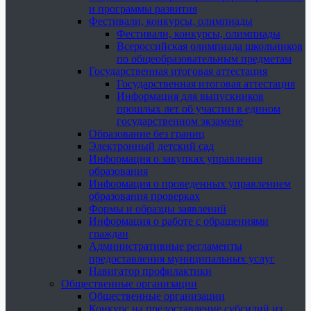
и программы развития
Фестивали, конкурсы, олимпиады
Фестивали, конкурсы, олимпиады
Всероссийская олимпиада школьников
по общеобразовательным предметам
Государственная итоговая аттестация
Государственная итоговая аттестация
Информация для выпускников
прошлых лет об участии в едином
государственном экзамене
Образование без границ
Электронный детский сад
Информация о закупках управления
образования
Информация о проведенных управлением
образования проверках
Формы и образцы заявлений
Информация о работе с обращениями
граждан
Административные регламенты
предоставления муниципальных услуг
Навигатор профилактики
Общественные организации
Общественные организации
Конкурс на предоставление субсидий из