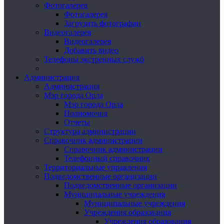
Фотогалерея
Фотогалерея
Загрузить фотографии
Видеогалерея
Видеогалерея
Добавить видео
Телефоны экстренных служб
Администрация
Администрация
Мэр города Орла
Мэр города Орла
Полномочия
Отчеты
Структура администрации
Справочник администрации
Справочник администрации
Телефонный справочник
Территориальные управления
Подведомственные организации
Подведомственные организации
Муниципальные учреждения
Муниципальные учреждения
Учреждения образования
Учреждения образования