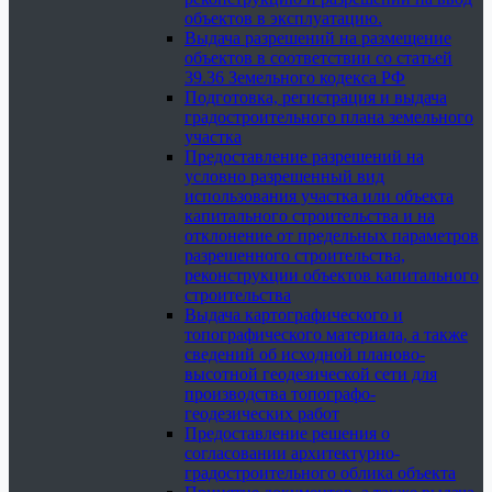
объектов в эксплуатацию.
Выдача разрешений на размещение
объектов в соответствии со статьей
39.36 Земельного кодекса РФ
Подготовка, регистрация и выдача
градостроительного плана земельного
участка
Предоставление разрешений на
условно разрешенный вид
использования участка или объекта
капитального строительства и на
отклонение от предельных параметров
разрешенного строительства,
реконструкции объектов капитального
строительства
Выдача картографического и
топографического материала, а также
сведений об исходной планово-
высотной геодезической сети для
производства топографо-
геодезических работ
Предоставление решения о
согласовании архитектурно-
градостроительного облика объекта