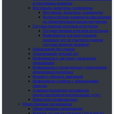
и программы развития
Фестивали, конкурсы, олимпиады
Фестивали, конкурсы, олимпиады
Всероссийская олимпиада школьников
по общеобразовательным предметам
Государственная итоговая аттестация
Государственная итоговая аттестация
Информация для выпускников
прошлых лет об участии в едином
государственном экзамене
Образование без границ
Электронный детский сад
Информация о закупках управления
образования
Информация о проведенных управлением
образования проверках
Формы и образцы заявлений
Информация о работе с обращениями
граждан
Административные регламенты
предоставления муниципальных услуг
Навигатор профилактики
Общественные организации
Общественные организации
Конкурс на предоставление субсидий из