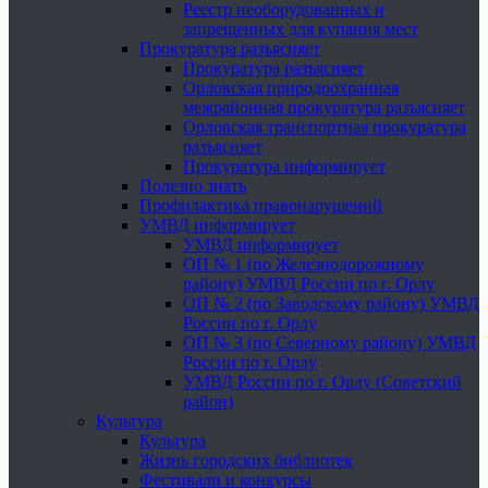
Реестр необорудованных и
запрещенных для купания мест
Прокуратура разъясняет
Прокуратура разъясняет
Орловская природоохранная
межрайонная прокуратура разъясняет
Орловская транспортная прокуратура
разъясняет
Прокуратура информирует
Полезно знать
Профилактика правонарушений
УМВД информирует
УМВД информирует
ОП № 1 (по Железнодорожному
району) УМВД России по г. Орлу
ОП № 2 (по Заводскому району) УМВД
России по г. Орлу
ОП № 3 (по Северному району) УМВД
России по г. Орлу
УМВД России по г. Орлу (Советский
район)
Культура
Культура
Жизнь городских библиотек
Фестивали и конкурсы