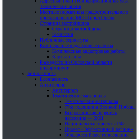
Адресный план Геоинформационная база
Технический архив
Местные нормативы градостроительного
проектирования МО «Город Орёл»
Страница застройщика
Страница застройщика
Комиссия
Публичные сервитуты
Комплексные кадастровые работы
Комплексные кадастровые работы
Карты-планы
Роскадастр по Орловской области
информирует
Безопасность
Безопасность
Антитеррор
Антитеррор
Тематические материалы
Тематические материалы
77-я годовщина Великой Победы
Всероссийская перепись
населения — 2021
Национальные проекты РФ
Проект «Эффективный регион»
Общероссийское голосование