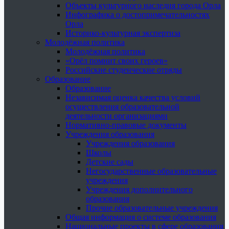
Объекты культурного наследия города Орла
Инфографика о достопримечательностях
Орла
Историко-культурная экспертиза
Молодёжная политика
Молодёжная политика
«Орёл помнит своих героев»
Российские студенческие отряды
Образование
Образование
Независимая оценка качества условий
осуществления образовательной
деятельности организациями
Нормативно-правовые документы
Учреждения образования
Учреждения образования
Школы
Детские сады
Негосударственные образовательные
учреждения
Учреждения дополнительного
образования
Прочие образовательные учреждения
Общая информация о системе образования
Национальные проекты в сфере образования