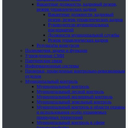
Вакантные должности, кадровый резерв,
резерв управленческих кадров
Вакантные должности, кадровый
резерв, резерв управленческих кадров
Руководители муниципальных
предприятий
Должности муниципальной службы
Резерв управленческих кадров
Результаты конкурсов
Полномочия, задачи и функции
Учрежденные СМИ
Партнерские связи
Информационные системы
Проверки, проведенные контрольно-ревизионным
отделом
Муниципальный контроль
Муниципальный контроль
Муниципальный лесной контроль
Муниципальный жилищный контроль
Муниципальный земельный контроль
Муниципальный контроль в области охраны
и использования особо охраняемых
природных территорий
Муниципальный контроль в сфере
благоустройства