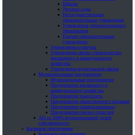
Школы
Детские сады
Негосударственные
образовательные учреждения
Учреждения дополнительного
образования
Прочие образовательные
учреждения
Учреждения культуры
Учреждения сферы строительства,
жилищного и коммунального
хозяйства
Учреждения издательской сферы
Муниципальные предприятия
Муниципальные предприятия
Предприятия жилищного и
коммунального хозяйства
Предприятия транспорта
Предприятия общественного питания
Предприятия здравоохранения
Предприятия прочих отраслей
АО со 100% муниципальной долей
собственности
Кадровое обеспечение
Кадровое обеспечение