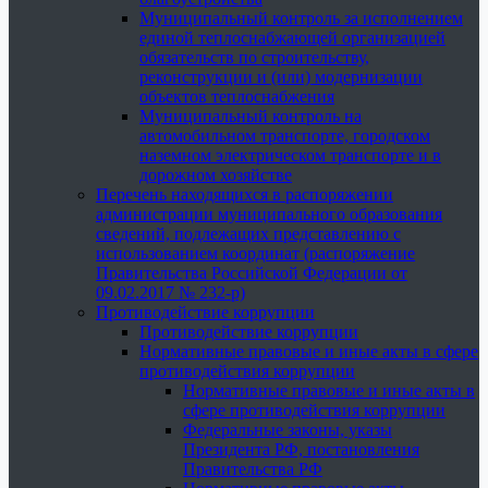
Муниципальный контроль за исполнением
единой теплоснабжающей организацией
обязательств по строительству,
реконструкции и (или) модернизации
объектов теплоснабжения
Муниципальный контроль на
автомобильном транспорте, городском
наземном электрическом транспорте и в
дорожном хозяйстве
Перечень находящихся в распоряжении
администрации муниципального образования
сведений, подлежащих представлению с
использованием координат (распоряжение
Правительства Российской Федерации от
09.02.2017 № 232-р)
Противодействие коррупции
Противодействие коррупции
Нормативные правовые и иные акты в сфере
противодействия коррупции
Нормативные правовые и иные акты в
сфере противодействия коррупции
Федеральные законы, указы
Президента РФ, постановления
Правительства РФ