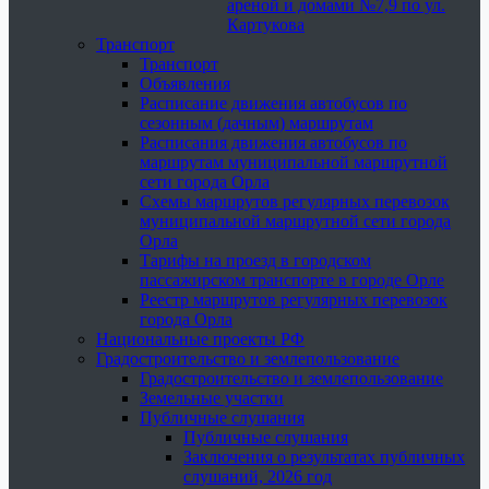
ареной и домами №7,9 по ул.
Картукова
Транспорт
Транспорт
Объявления
Расписание движения автобусов по
сезонным (дачным) маршрутам
Расписания движения автобусов по
маршрутам муниципальной маршрутной
сети города Орла
Схемы маршрутов регулярных перевозок
муниципальной маршрутной сети города
Орла
Тарифы на проезд в городском
пассажирском транспорте в городе Орле
Реестр маршрутов регулярных перевозок
города Орла
Национальные проекты РФ
Градостроительство и землепользование
Градостроительство и землепользование
Земельные участки
Публичные слушания
Публичные слушания
Заключения о результатах публичных
слушаний, 2026 год