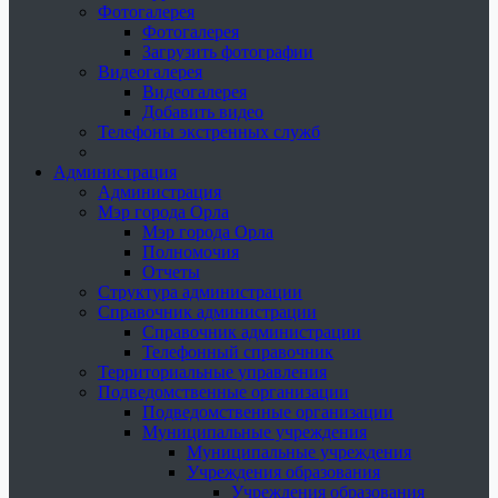
Фотогалерея
Фотогалерея
Загрузить фотографии
Видеогалерея
Видеогалерея
Добавить видео
Телефоны экстренных служб
Администрация
Администрация
Мэр города Орла
Мэр города Орла
Полномочия
Отчеты
Структура администрации
Справочник администрации
Справочник администрации
Телефонный справочник
Территориальные управления
Подведомственные организации
Подведомственные организации
Муниципальные учреждения
Муниципальные учреждения
Учреждения образования
Учреждения образования