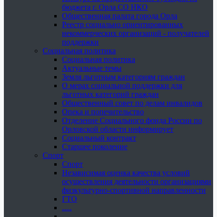
бюджета г. Орла СО НКО
Общественная палата города Орла
Реестр социально ориентированных
некоммерческих организаций - получателей
поддержки
Социальная политика
Социальная политика
Актуальные темы
Земля льготным категориям граждан
О мерах социальной поддержки для
льготных категорий граждан
Общественный совет по делам инвалидов
Опека и попечительство
Отделение Социального фонда России по
Орловской области информирует
Социальный контракт
Старшее поколение
Спорт
Спорт
Независимая оценка качества условий
осуществления деятельности организациями
физкультурно-спортивной направленности
ГТО
.....
......