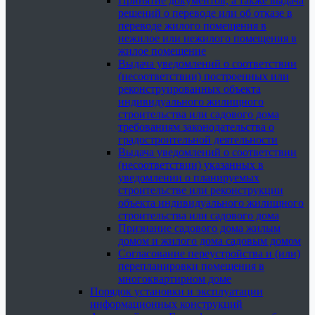
Принятие документов, а также выдача
решений о переводе или об отказе в
переводе жилого помещения в
нежилое или нежилого помещения в
жилое помещение
Выдача уведомлений о соответствии
(несоответствии) построенных или
реконструированных объекта
индивидуального жилищного
строительства или садового дома
требованиям законодательства о
градостроительной деятельности
Выдача уведомлений о соответствии
(несоответствии) указанных в
уведомлении о планируемых
строительстве или реконструкции
объекта индивидуального жилищного
строительства или садового дома
Признание садового дома жилым
домом и жилого дома садовым домом
Согласование переустройства и (или)
перепланировки помещения в
многоквартирном доме
Порядок установки и эксплуатации
информационных конструкций