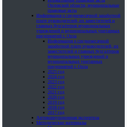
Нормативные правовые акты
Орловской области, муниципальные
правовые акты
Информация о среднемесячной заработной
плате руководителей, их заместителей и
главных бухгалтеров муниципальных
учреждений и муниципальных унитарных
предприятий г. Орла
Информация о среднемесячной
заработной плате руководителей, их
заместителей и главных бухгалтеров
муниципальных учреждений и
муниципальных унитарных
предприятий г. Орла
2025 год
2024 год
2023 год
2022 год
2021 год
2020 год
2019 год
2018 год
2017 год
Антикоррупционная экспертиза
Методические материалы